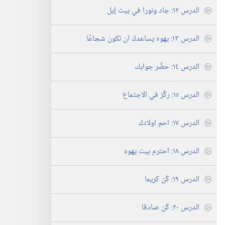
الدرس ١٢:‏ جاد ونورا في بيت إيل
الدرس ١٣:‏ يهوه يساعدك ان تكون شجاعًا
الدرس ١٤:‏ حضِّر جوابك
الدرس ١٥:‏ ركِّز في الاجتماع
الدرس ١٧:‏ احمِ اولادك
الدرس ١٨:‏ احترم بيت يهوه
الدرس ١٩:‏ كُن كريما
الدرس ٢٠:‏ كُن صادقا