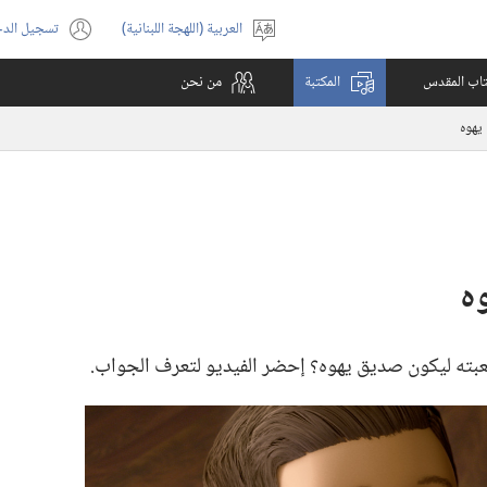
العربية (اللهجة اللبنانية)
تسجيل الد
اختر
(يفتح
اللغة
نافذة
كتاب المقدس
المكتبة
من نحن
جديدة)
لعبته ليكون صديق يهوه؟‏ إحضر الفيديو لتعرف الجواب.‏