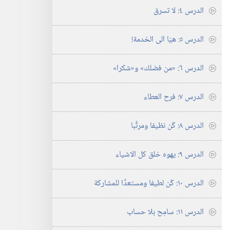
الدرس ٤:‏ لا تسرق
الدرس ٥:‏ هيّا الى الخدمة!‏
الدرس ٦:‏ «من فضلك» و«شكرا»‏
الدرس ٧:‏ فرح العطاء
الدرس ٨:‏ كُن نظيفا ومرتَّبا
الدرس ٩:‏ يهوه خلق كل الاشياء
الدرس ١٠:‏ كُن لطيفا ومستعدًّا للمشاركة
الدرس ١١:‏ سامِح بلا حساب