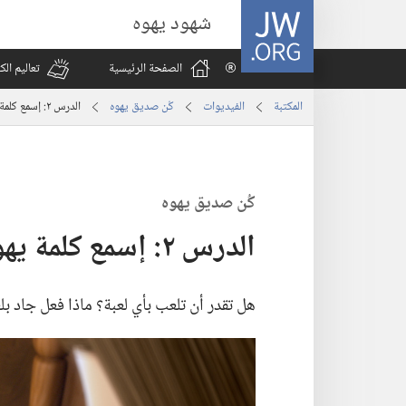
JW.ORG
شهود يهوه
الصفحة الرئيسية
تعاليم ال
المكتبة
الفيديوات
كُن صديق يهوه
الدرس ٢:‏ إسمع كلمة يهوه
كُن صديق يهوه
الدرس ٢:‏ إسمع كلمة يهوه
هل تقدر أن تلعب بأي لعبة؟‏ ماذا فعل جاد ب