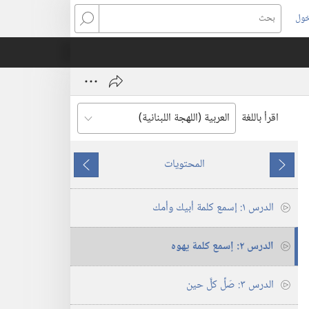
خول
بحث
اقرأ باللغة
المحتويات
ما
ما
يسبق
يلي
الدرس ١:‏ إسمع كلمة أبيك وأمك
الدرس ٢:‏ إسمع كلمة يهوه
الدرس ٣:‏ صَلِّ كلَّ حين