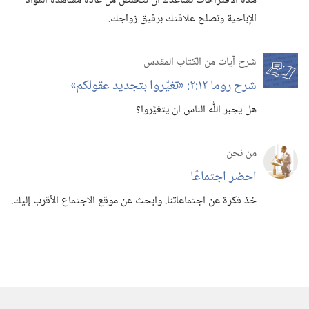
هذه الاقتراحات تساعدك أن تتخلص من عادة مشاهدة المواد
الإباحية وتصلح علاقتك برفيق زواجك.‏
شرح آيات من الكتاب المقدس
شرح روما ١٢:‏٢:‏ «تغيَّروا بتجديد عقولكم»‏
هل يجبر اللّٰه الناس ان يتغيَّروا؟‏
من نحن
احضر اجتماعًا
خذ فكرة عن اجتماعاتنا.‏ وابحث عن موقع الاجتماع الأقرب إليك.‏