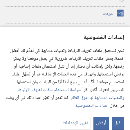
التبرعات
(يفتح
نافذة
جديدة)
مكتبة برج المراقبة الالكترونية
™
(يفتح
إعدادات الخصوصية
نافذة
JW Hub
جديدة)
(يفتح
نحن نستعمل ملفات تعريف الارتباط وتقنيات مشابهة كي نُقدِّم لك أفضل
نافذة
®
خدمة. بعض ملفات تعريف الارتباط ضرورية كي يعمل موقعنا ولا يمكن
تطبيق
JW Library
جديدة)
رفضها. ولكن بإمكانك أن تختار إما أن تقبل استعمال ملفات إضافية أو
مكتبة برج المراقبة
ترفض استعمالها. والهدف من هذه الملفات الإضافية هو أن نُسهِّل عليك
استخدام موقعنا. تأكَّد أننا لن نبيع أبدًا أيًّا من البيانات ولن نستعملها
للتسويق. لتعرف أكثر، اقرأ
سياسة استخدام ملفات تعريف الارتباط
والتقنيات المشابهة لها حول العالم
. كما تقدر أن تغيِّر إعداداتك في أي وقت
Copyright
© 2026 .Watch Tower Bible and Tract Society of Pennsylvania
من خلال
إعدادات الخصوصية
.
شروط الاستخدام
|
سياسة الخصوصية
|
إعدادات الخصوصية
أقبل
أرفض
تغيير الإعدادات