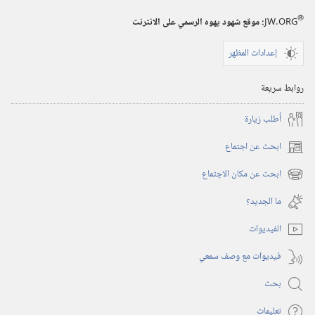
®
JW.ORG
:‏ موقع شهود يهوه الرسمي على الانترنت
إعدادات المظهر
روابط سريعة
أُطلب زيارة
ابحث عن اجتماع
(يفتح
نافذة
ابحث عن مكان الاجتماع
(يفتح
جديدة)
نافذة
ما الجديد؟‏
جديدة)
الفيديوات
فيديوات مع وصف سمعي
بحث
تعليمات