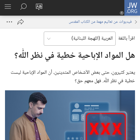
JW.ORG
تسجيل
تغيير
البحث
اظهر
الدخول
لغة
في
القائم
(يفتح
فيديوات عن تعاليم مهمة من الكتاب المقدس
الموقع
JW.ORG
نافذة
جديدة)
اقرأ باللغة
هل المواد الإباحية خطية في نظر اللّٰه؟‏
يعتبر كثيرون،‏ حتى بعض الأشخاص المتدينين،‏ أن المواد الإباحية ليست
خطية في نظر اللّٰه.‏ فهل معهم حق؟‏