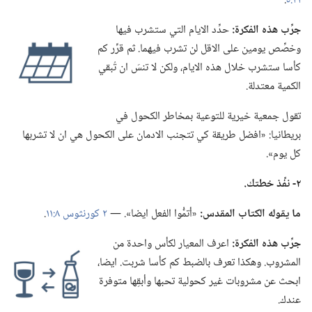
٢١:‏٥
.‏
جرِّب هذه الفكرة:‏
حدِّد الايام التي ستشرب فيها
وخصِّص يومين على الاقل لن تشرب فيهما.‏ ثم قرِّر كم
كأسا ستشرب خلال هذه الايام،‏ ولكن لا تنسَ ان تُبقي
الكمية معتدلة.‏
تقول جمعية خيرية للتوعية بمخاطر الكحول في
بريطانيا:‏ «افضل طريقة كي تتجنب الادمان على الكحول هي ان لا تشربها
كل يوم».‏
٢-‏ نفِّذ خطتك.‏
ما يقوله الكتاب المقدس:‏
«أتمُّوا الفعل ايضا».‏ —‏
٢ كورنثوس ٨:‏١١
.‏
جرِّب هذه الفكرة:‏
اعرف المعيار لكأس واحدة من
المشروب.‏ وهكذا تعرف بالضبط كم كأسا شربت.‏ ايضا،‏
ابحث عن مشروبات غير كحولية تحبها وأبقِها متوفرة
عندك.‏