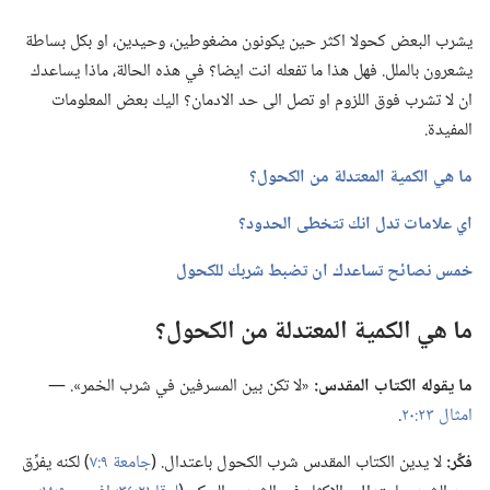
يشرب البعض كحولا اكثر حين يكونون مضغوطين،‏ وحيدين،‏ او بكل بساطة
يشعرون بالملل.‏ فهل هذا ما تفعله انت ايضا؟‏ في هذه الحالة،‏ ماذا يساعدك
ان لا تشرب فوق اللزوم او تصل الى حد الادمان؟‏ اليك بعض المعلومات
المفيدة.‏
ما هي الكمية المعتدلة من الكحول؟‏
اي علامات تدل انك تتخطى الحدود؟‏
خمس نصائح تساعدك ان تضبط شربك للكحول
ما هي الكمية المعتدلة من الكحول؟‏
ما يقوله الكتاب المقدس:‏
«لا تكن بين المسرفين في شرب الخمر».‏ —‏
امثال ٢٣:‏٢٠
.‏
فكِّر:‏
لا يدين الكتاب المقدس شرب الكحول باعتدال.‏ (‏
جامعة ٩:‏٧
)‏ لكنه يفرِّق