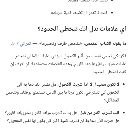
لديك حالة صحية معيَّنة.‏
كنت لا تقدر ان تضبط كمية شربك».‏
اي علامات تدل انك تتخطى الحدود؟‏
ما يقوله الكتاب المقدس:‏
«لنفحص طرقنا ونختبرها».‏ —‏
المراثي ٣:‏٤٠
.‏
فكِّر:‏
كي تحمي نفسك من تأثير الكحول المؤذي،‏ عليك دائما ان تفحص
عادات شربك وتغيِّرها عند اللزوم.‏ وهذه العلامات ستساعدك ان تعرف إن
كنت تتخطى الحدود.‏
لا تكون سعيدا إلا اذا شربت الكحول.‏
هل تشعر انك بحاجة الى
الكحول كي تسترخي،‏ تكون مرتاحا بين الناس،‏ تستمتع بوقتك،‏ وتتحمل
المشاكل؟‏
انت تشرب اكثر من قبل.‏
هل بدأت تشرب مرات اكثر ومشروبات اقوى؟‏
هل صرت الآن بحاجة ان تشرب كمية اكبر كي يكون لها نفس المفعول؟‏