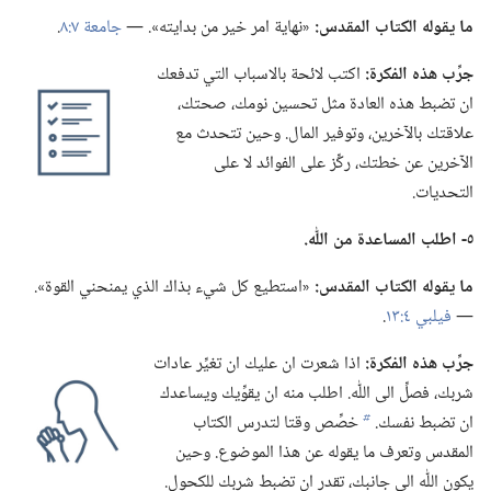
ما يقوله الكتاب المقدس:‏
«نهاية امر خير من بدايته».‏ —‏
جامعة ٧:‏٨
.‏
جرِّب هذه الفكرة:‏
اكتب لائحة بالاسباب التي تدفعك
ان تضبط هذه العادة مثل تحسين نومك،‏ صحتك،‏
علاقتك بالآخرين،‏ وتوفير المال.‏ وحين تتحدث مع
الآخرين عن خطتك،‏ ركِّز على الفوائد لا على
التحديات.‏
٥-‏ اطلب المساعدة من اللّٰه.‏
ما يقوله الكتاب المقدس:‏
«استطيع كل شيء بذاك الذي يمنحني القوة».‏
—‏
فيلبي ٤:‏١٣
.‏
جرِّب هذه الفكرة:‏
اذا شعرت ان عليك ان تغيِّر عادات
شربك،‏ فصلِّ الى اللّٰه.‏ اطلب منه ان يقوِّيك ويساعدك
ان تضبط نفسك.‏
خصِّص وقتا لتدرس الكتاب
b
المقدس وتعرف ما يقوله عن هذا الموضوع.‏ وحين
يكون اللّٰه الى جانبك،‏ تقدر ان تضبط شربك للكحول.‏