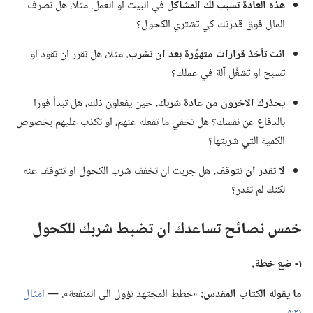
هذه العادة تسبب لك المشاكل
في البيت او العمل.‏ مثلا،‏ هل تصرف
المال فوق قدرتك كي تشتري الكحول؟‏
انت تأخذ قرارات متهوِّرة بعد ان تشرب.‏
مثلا،‏ هل تقرر ان تقود او
تسبح او تشغِّل آلة في عملك؟‏
يحذرك الآخرون من عادة شربك.‏
حين يفعلون ذلك،‏ هل تبدأ فورا
بالدفاع عن نفسك؟‏ هل تخفي ما تفعله عنهم،‏ او تكذب عليهم بخصوص
الكمية التي شربتها؟‏
لا تقدر ان تتوقف.‏
هل جربت ان تخفف شرب الكحول او تتوقف عنه
لكنك لم تقدر؟‏
خمس نصائح تساعدك ان تضبط شربك للكحول
١-‏ ضع خطة.‏
ما يقوله الكتاب المقدس:‏
«خطط المجتهد تؤول الى المنفعة».‏ —‏
امثال