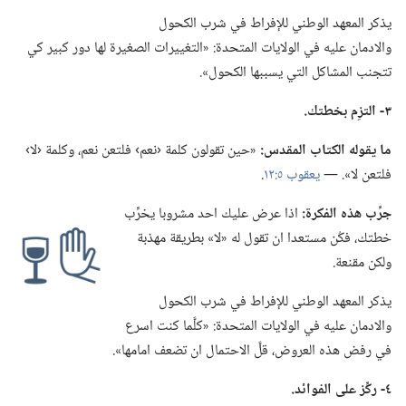
يذكر المعهد الوطني للإفراط في شرب الكحول
والادمان عليه في الولايات المتحدة:‏ «التغييرات الصغيرة لها دور كبير كي
تتجنب المشاكل التي يسببها الكحول».‏
٣-‏ التزِم بخطتك.‏
ما يقوله الكتاب المقدس:‏
«حين تقولون كلمة ‹نعم› فلتعن نعم،‏ وكلمة ‹لا›
فلتعن لا».‏ —‏
يعقوب ٥:‏١٢
.‏
جرِّب هذه الفكرة:‏
اذا عرض عليك احد مشروبا يخرِّب
خطتك،‏ فكُن مستعدا ان تقول له «لا» بطريقة مهذبة
ولكن مقنعة.‏
يذكر المعهد الوطني للإفراط في شرب الكحول
والادمان عليه في الولايات المتحدة:‏ «كلَّما كنت اسرع
في رفض هذه العروض،‏ قلَّ الاحتمال ان تضعف امامها».‏
٤-‏ ركِّز على الفوائد.‏