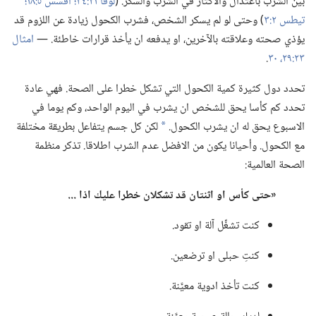
بين الشرب باعتدال والاكثار في الشرب والسكر.‏ (‏
لوقا ٢١:‏٣٤؛‏
افسس ٥:‏١٨؛‏
تيطس ٢:‏٣
)‏ وحتى لو لم يسكر الشخص،‏ فشرب الكحول زيادة عن اللزوم قد
يؤذي صحته وعلاقته بالآخرين،‏ او يدفعه ان يأخذ قرارات خاطئة.‏ —‏
امثال
٢٣:‏٢٩،‏ ٣٠
.‏
تحدد دول كثيرة كمية الكحول التي تشكل خطرا على الصحة.‏ فهي عادة
تحدد كم كأسا يحق للشخص ان يشرب في اليوم الواحد،‏ وكم يوما في
الاسبوع يحق له ان يشرب الكحول.‏
لكن كل جسم يتفاعل بطريقة مختلفة
a
مع الكحول.‏ وأحيانا يكون من الافضل عدم الشرب اطلاقا.‏ تذكر منظمة
الصحة العالمية:‏
«حتى كأس او اثنتان قد تشكلان خطرا عليك اذا .‏.‏.‏
كنت تشغِّل آلة او تقود.‏
كنتِ حبلى او ترضعين.‏
كنت تأخذ ادوية معيَّنة.‏