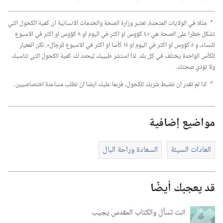
مثلا في الولايات المتحدة،‏ تعتبر وزارة الصحة والخدمات الانسانية ان كمية الكحول التي
a
تشكل خطرا على الصحة هي «٤ كؤوس او اكثر في اليوم او ٨ كؤوس او اكثر في الاسبوع
للنساء،‏ و ٥ كؤوس او اكثر في اليوم او ١٥ كأسا او اكثر في الاسبوع للرجال».‏ لكن المعيار
للكأس الواحدة يختلف في كل بلد.‏ لذا استشر طبيبك ليحدد لك كمية الكحول التي تناسبك
ولا تؤذي صحتك.‏
اذا لم تقدر ان تضبط شربك للكحول،‏ فربما عليك ايضا ان تطلب مساعدة اختصاصيين.‏
b
مواضيع إضافية
العادات السيئة
السعادة وراحة البال
قد يعجبك أيضًا
انت تسأل والكتاب المقدس يجيب