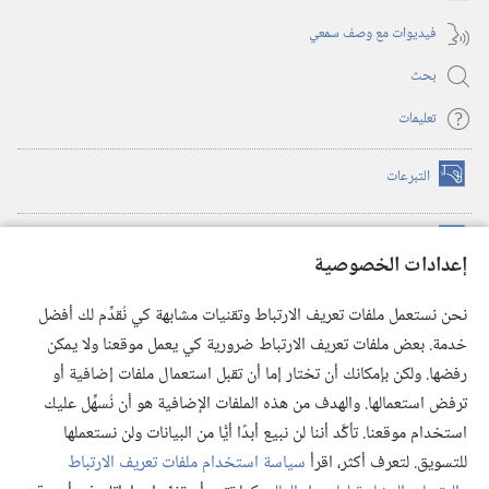
فيديوات مع وصف سمعي
بحث
تعليمات
التبرعات
(يفتح
نافذة
جديدة)
مكتبة برج المراقبة الالكترونية
™
(يفتح
إعدادات الخصوصية
نافذة
JW Hub
جديدة)
(يفتح
نحن نستعمل ملفات تعريف الارتباط وتقنيات مشابهة كي نُقدِّم لك أفضل
نافذة
®
خدمة. بعض ملفات تعريف الارتباط ضرورية كي يعمل موقعنا ولا يمكن
تطبيق
JW Library
جديدة)
رفضها. ولكن بإمكانك أن تختار إما أن تقبل استعمال ملفات إضافية أو
مكتبة برج المراقبة
ترفض استعمالها. والهدف من هذه الملفات الإضافية هو أن نُسهِّل عليك
استخدام موقعنا. تأكَّد أننا لن نبيع أبدًا أيًّا من البيانات ولن نستعملها
للتسويق. لتعرف أكثر، اقرأ
سياسة استخدام ملفات تعريف الارتباط