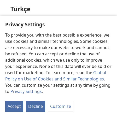
Türkçe
Üzgünüz, bu sayfa şu anda görüntülenemiyor.
Privacy Settings
To provide you with the best possible experience, we
use cookies and similar technologies. Some cookies
valencià
are necessary to make our website work and cannot
be refused. You can accept or decline the use of
Ho sentim, en este moment la pàgina que busques
additional cookies, which we use only to improve
no està disponible.
your experience. None of this data will ever be sold or
used for marketing. To learn more, read the
Global
Policy on Use of Cookies and Similar Technologies
.
You can customize your settings at any time by going
Việt
to
Privacy Settings
.
Hiện trang mà bạn yêu cầu không thể hiển thị.
Accept
Decline
Customize