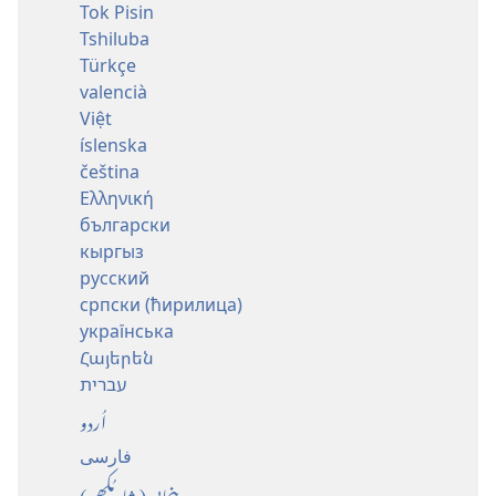
Tok Pisin
Tshiluba
Türkçe
valencià
Việt
íslenska
čeština
Ελληνική
български
кыргыз
русский
српски (ћирилица)
українська
Հայերեն
עברית
اُردو
فارسی
پنجابی (شاہ مُکھی)