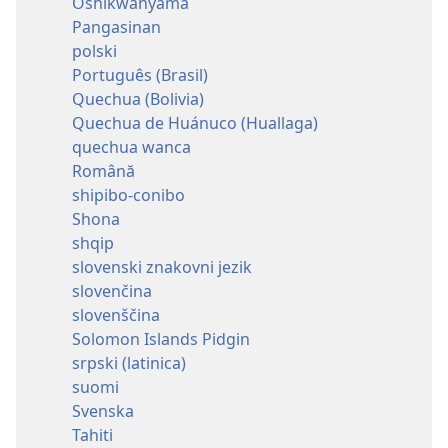
Oshikwanyama
Pangasinan
polski
Português (Brasil)
Quechua (Bolivia)
Quechua de Huánuco (Huallaga)
quechua wanca
Română
shipibo-conibo
Shona
shqip
slovenski znakovni jezik
slovenčina
slovenščina
Solomon Islands Pidgin
srpski (latinica)
suomi
Svenska
Tahiti