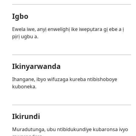
Igbo
Ewela iwe, anyị enwelighị ike iwepụtara gị ebe a ị
pịrị ugbu a.
Ikinyarwanda
Ihangane, ibyo wifuzaga kureba ntibishoboye
kuboneka.
Ikirundi
Muradutunga, ubu ntibidukundiye kubaronsa ivyo