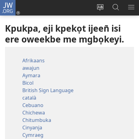
JW.ORG
Log
In
Nwene
Week
JEE
(opens
Usem
JW.ORG
IN
Kpukpa, eji kpekọt ijeen̄ isi
new
ereyi
OK
window)
ME
ere oweekbe me mgbọkeyi.
ISI
YI
Afrikaans
awajun
Aymara
Bicol
British Sign Language
català
Cebuano
Chichewa
Chitumbuka
Cinyanja
Cymraeg