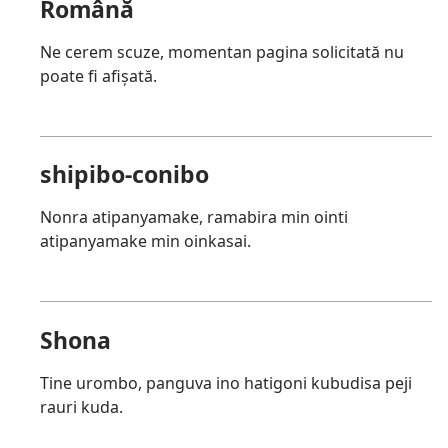
Română
Ne cerem scuze, momentan pagina solicitată nu
poate fi afișată.
shipibo-conibo
Nonra atipanyamake, ramabira min ointi
atipanyamake min oinkasai.
Shona
Tine urombo, panguva ino hatigoni kubudisa peji
rauri kuda.