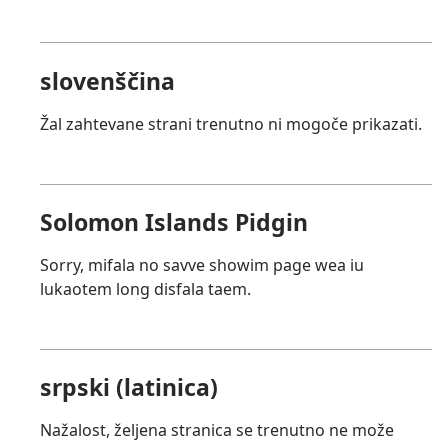
slovenščina
Žal zahtevane strani trenutno ni mogoče prikazati.
Solomon Islands Pidgin
Sorry, mifala no savve showim page wea iu
lukaotem long disfala taem.
srpski (latinica)
Nažalost, željena stranica se trenutno ne može