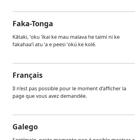
Faka-Tonga
Kātaki, ʻoku ʻikai ke mau malava he taimí ni ke
fakahaaʻi atu ʻa e peesi ʻokú ke kolé.
Français
Il n’est pas possible pour le moment d’afficher la
page que vous avez demandée.
Galego