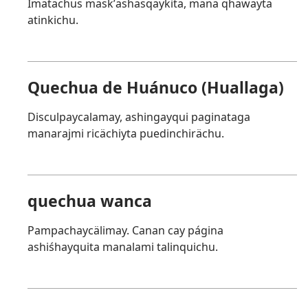
Imatachus maskʼashasqaykita, mana qhawayta
atinkichu.
Quechua de Huánuco (Huallaga)
Disculpaycalamay, ashingayqui paginataga
manarajmi ricächiyta puedinchirächu.
quechua wanca
Pampachaycälimay. Canan cay página
ashiśhayquita manalami talinquichu.