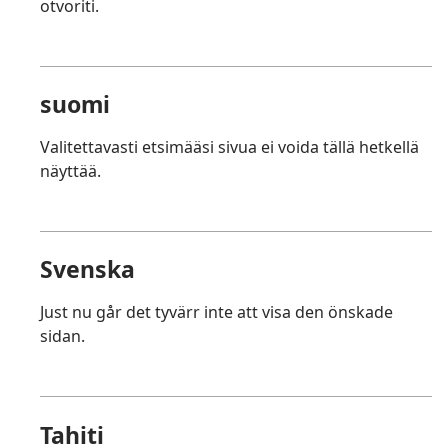
otvoriti.
suomi
Valitettavasti etsimääsi sivua ei voida tällä hetkellä
näyttää.
Svenska
Just nu går det tyvärr inte att visa den önskade
sidan.
Tahiti