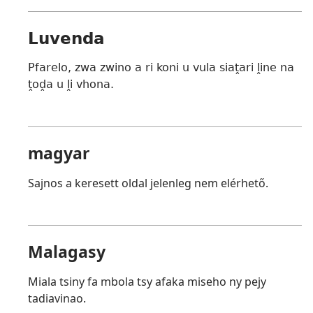
Luvenda
Pfarelo, zwa zwino a ri koni u vula siaṱari ḽine na
ṱoḓa u ḽi vhona.
magyar
Sajnos a keresett oldal jelenleg nem elérhető.
Malagasy
Miala tsiny fa mbola tsy afaka miseho ny pejy
tadiavinao.