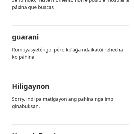
Sentímolo, neste momento non é posible mostrar a
páxina que buscas
guarani
Rombyasyeténgo, péro koʼág̃a ndaikatúi rehecha
ko páhina.
Hiligaynon
Sorry, indi pa matigayon ang pahina nga imo
ginabuksan.