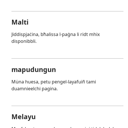
Malti
Jiddispjaċina, bħalissa l-paġna li ridt mhix
disponibbli.
mapudungun
Müna huesa, petu pengel-layafuiñ tami
duamnieelchi pagina.
Melayu