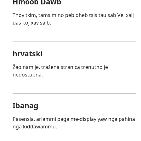
Hmoob Dawb
Thov txim, tamsim no peb qheb tsis tau sab Vej xaij
uas koj xav saib.
hrvatski
Žao nam je, tražena stranica trenutno je
nedostupna.
Ibanag
Pasensia, ariammi paga me-display yaw nga pahina
nga kiddawammu.