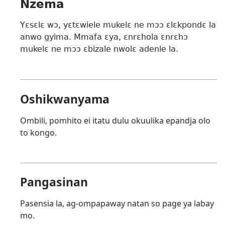
Nzema
Yɛsɛlɛ wɔ, yɛtɛwiele mukelɛ ne mɔɔ ɛlɛkpondɛ la
anwo gyima. Mmafa ɛya, ɛnrɛhola ɛnrɛhɔ
mukelɛ ne mɔɔ ɛbizale nwolɛ adenle la.
Oshikwanyama
Ombili, pomhito ei itatu dulu okuulika epandja olo
to kongo.
Pangasinan
Pasensia la, ag-ompapaway natan so page ya labay
mo.