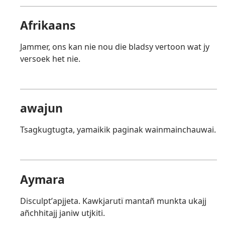
Afrikaans
Jammer, ons kan nie nou die bladsy vertoon wat jy
versoek het nie.
awajun
Tsagkugtugta, yamaikik paginak wainmainchauwai.
Aymara
Disculptʼapjjeta. Kawkjarutï mantañ munkta ukajj
añchhitajj janiw utjkiti.