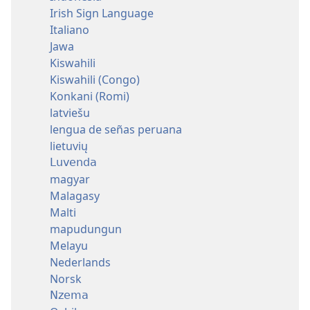
Irish Sign Language
Italiano
Jawa
Kiswahili
Kiswahili (Congo)
Konkani (Romi)
latviešu
lengua de señas peruana
lietuvių
Luvenda
magyar
Malagasy
Malti
mapudungun
Melayu
Nederlands
Norsk
Nzema