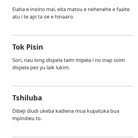
Eiaha e inoino mai, eita matou e nehenehe e faaite
atu i te api ta oe e hinaaro.
Tok Pisin
Sori, nau long dispela taim mipela i no inap soim
dispela pes yu laik lukim.
Tshiluba
Dibeji diudi ukeba kadiena mua kupatuka bua
mpindieu to.