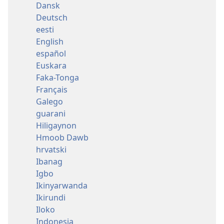
Dansk
Deutsch
eesti
English
español
Euskara
Faka-Tonga
Français
Galego
guarani
Hiligaynon
Hmoob Dawb
hrvatski
Ibanag
Igbo
Ikinyarwanda
Ikirundi
Iloko
Indonesia