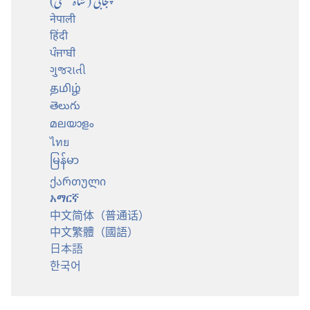
नेपाली
हिंदी
ਪੰਜਾਬੀ
ગુજરાતી
தமிழ்
తెలుగు
മലയാളം
ไทย
မြန်မာ
ქართული
አማርኛ
中文简体（普通话）
中文繁體（國語）
日本語
한국어