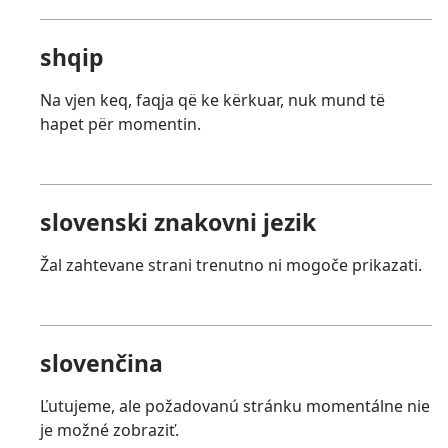
shqip
Na vjen keq, faqja që ke kërkuar, nuk mund të
hapet për momentin.
slovenski znakovni jezik
Žal zahtevane strani trenutno ni mogoče prikazati.
slovenčina
Ľutujeme, ale požadovanú stránku momentálne nie
je možné zobraziť.