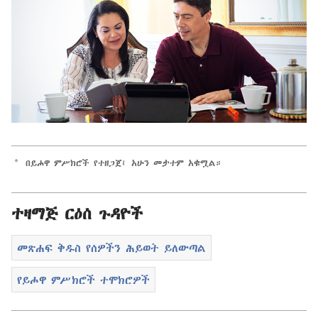
a
በይሖዋ ምሥክሮች የተዘጋጀ፤ አሁን መታተም አቁሟል።
ተዛማጅ ርዕሰ ጉዳዮች
መጽሐፍ ቅዱስ የሰዎችን ሕይወት ይለውጣል
የይሖዋ ምሥክሮች ተሞክሮዎች