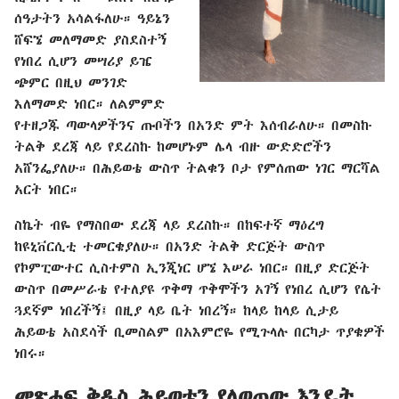
ሰዓታትን አሳልፋለሁ። ዓይኔን
ሸፍኜ መለማመድ ያስደስተኝ
የነበረ ሲሆን መሣሪያ ይዤ
ጭምር በዚህ መንገድ
እለማመድ ነበር። ለልምምድ
የተዘጋጁ ጣውላዎችንና ጡቦችን በአንድ ምት እሰብራለሁ። በመስኩ
ትልቅ ደረጃ ላይ የደረስኩ ከመሆኑም ሌላ ብዙ ውድድሮችን
አሸንፌያለሁ። በሕይወቴ ውስጥ ትልቁን ቦታ የምሰጠው ነገር ማርሻል
አርት ነበር።
ስኬት ብዬ የማስበው ደረጃ ላይ ደረስኩ። በከፍተኛ ማዕረግ
ከዩኒቨርሲቲ ተመርቄያለሁ። በአንድ ትልቅ ድርጅት ውስጥ
የኮምፒውተር ሲስተምስ ኢንጂነር ሆኜ እሠራ ነበር። በዚያ ድርጅት
ውስጥ በመሥራቴ የተለያዩ ጥቅማ ጥቅሞችን አገኝ የነበረ ሲሆን የሴት
ጓደኛም ነበረችኝ፤ በዚያ ላይ ቤት ነበረኝ። ከላይ ከላይ ሲታይ
ሕይወቴ አስደሳች ቢመስልም በአእምሮዬ የሚጉላሉ በርካታ ጥያቄዎች
ነበሩ።
መጽሐፍ ቅዱስ ሕይወቴን የለወጠው እንዴት