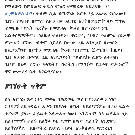
የሚለውን የመጽሐፍ ቅዱስ ምክር ተግባራዊ አደረግኩ። (
1
ጢሞቴዎስ 4:7
) ቀደም ሲል በማርሻል አርት ላይ አውል የነበረውን
ጊዜና ጉልበት በሙሉ አሁን በመንፈሳዊ እንቅስቃሴዎች ላይ ማዋል
ጀመርኩ። የሴት ጓደኛዬ ከመጽሐፍ ቅዱስ በምማረው ነገር
አልተስማማችም፤ ስለዚህ ተለያየን። ጥር 24, 1987 ተጠምቄ የይሖዋ
ምሥክር ሆንኩ። ብዙም ሳይቆይ የሙሉ ጊዜ አገልጋይ በመሆን
በፈቃደኝነት ሰዎችን መጽሐፍ ቅዱስ ማስተማር ጀመርኩ። ከዚያን
ጊዜ አንስቶ በሙሉ ጊዜ አገልጋይነት የቀጠልኩ ሲሆን ለተወሰነ
ጊዜም በኒው ዮርክ፣ ዩናይትድ ስቴትስ በሚገኘው የይሖዋ ምሥክሮች
ዋና መሥሪያ ቤት አገልግያለሁ።
ያገኘሁት ጥቅም
ስለ አምላክ እውነቱን ማወቄ በሕይወቴ ውስጥ የጎደለውን ነገር
እንዳገኝ ረድቶኛል። አሁን የባዶነት ስሜት አይሰማኝም። ከዚህ ይልቅ
ትርጉም ያለው ሕይወት እየመራሁ ነው፤ እንዲሁም ስለ ወደፊቱ ጊዜ
አስተማማኝ ተስፋ አለኝ። ይህ ደግሞ በጣም ደስተኛ እንድሆን
አስችሎኛል። አዘውትሬ የአካል ብቃት እንቅስቃሴ ማድረጌን