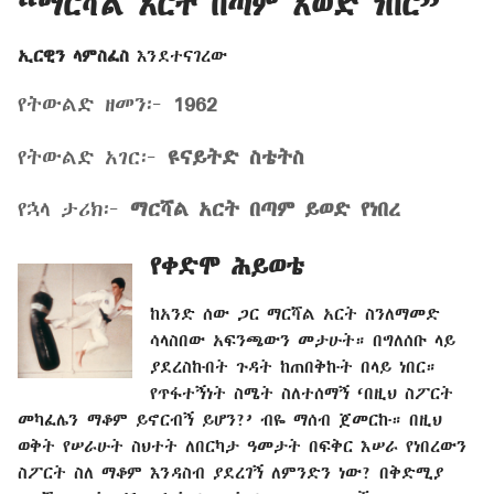
“ማርሻል አርት በጣም እወድ ነበር”
ኢርዊን ላምስፈስ
እንደተናገረው
የትውልድ ዘመን፦
1962
የትውልድ አገር፦
ዩናይትድ ስቴትስ
የኋላ ታሪክ፦
ማርሻል አርት በጣም ይወድ የነበረ
የቀድሞ ሕይወቴ
ከአንድ ሰው ጋር ማርሻል አርት ስንለማመድ
ሳላስበው አፍንጫውን መታሁት። በግለሰቡ ላይ
ያደረስኩበት ጉዳት ከጠበቅኩት በላይ ነበር።
የጥፋተኝነት ስሜት ስለተሰማኝ ‘በዚህ ስፖርት
መካፈሌን ማቆም ይኖርብኝ ይሆን?’ ብዬ ማሰብ ጀመርኩ። በዚህ
ወቅት የሠራሁት ስህተት ለበርካታ ዓመታት በፍቅር እሠራ የነበረውን
ስፖርት ስለ ማቆም እንዳስብ ያደረገኝ ለምንድን ነው? በቅድሚያ