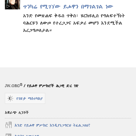
ጥንካሬ የሚገኘው ይሖዋን በማገልገል ነው
አንድ የመጽሐፍ ቅዱስ ጥቅስ፣ ሄርክዩሊስ የግልፍተኝነት
ባሕርዩን ለውጦ የተረጋጋና አፍቃሪ መሆን እንደሚችል
አረጋግጦለታል።
®
JW.ORG
/ የይሖዋ ምሥክሮች ሕጋዊ ድረ ገጽ
የገጽታ ማስተካከያ
አቋራጭ ሊንኮች
አንድ የይሖዋ ምሥክር እንዲያነጋግርህ ትፈልጋለህ?