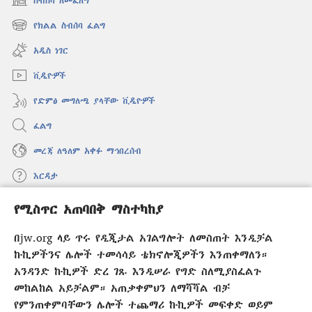
ስብሰባ ለመፈለግ
(አዲስ
ዊንዶው
የክልል ስብሰባ ፈልግ
(አዲስ
ክፈት)
ዊንዶው
አዲስ ነገር
ክፈት)
ቪዲዮዎች
የድምፅ መግለጫ ያላቸው ቪዲዮዎች
ፈልግ
መረጃ ለዓለም አቀፉ ማኅበረሰብ
እርዳታ
የሚስጥር አጠባበቅ ማስተካከያ
መዋጮዎች
(አዲስ
ዊንዶው
በjw.org ላይ ጥሩ የዲጂታል አገልግሎት ለመስጠት እንዲቻል
ክፈት)
የመጠበቂያ ግንብ የኢንተርኔት ቤተ መጻሕፍት
ኩኪዎችንና ሌሎች ተመሳሳይ ቴክኖሎጂዎችን እንጠቀማለን።
(አዲስ
ዊንዶው
አንዳንድ ኩኪዎች ድረ ገጹ እንዲሠራ የግድ ስለሚያስፈልጉ
®
JW Hub
ክፈት)
መከልከል አይቻልም። አጠቃቀምህን ለማሻሻል ብቻ
(አዲስ
ዊንዶው
የምንጠቀምባቸውን ሌሎች ተጨማሪ ኩኪዎች መፍቀድ ወይም
®