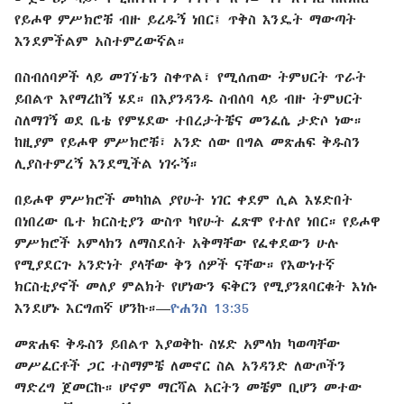
የይሖዋ ምሥክሮቹ ብዙ ይረዱኝ ነበር፤ ጥቅስ እንዴት ማውጣት
እንደምችልም አስተምረውኛል።
በስብሰባዎች ላይ መገኘቴን ስቀጥል፣ የሚሰጠው ትምህርት ጥራት
ይበልጥ እየማረከኝ ሄደ። በእያንዳንዱ ስብሰባ ላይ ብዙ ትምህርት
ስለማገኝ ወደ ቤቴ የምሄደው ተበረታትቼና መንፈሴ ታድሶ ነው።
ከዚያም የይሖዋ ምሥክሮቹ፣ አንድ ሰው በግል መጽሐፍ ቅዱስን
ሊያስተምረኝ እንደሚችል ነገሩኝ።
በይሖዋ ምሥክሮች መካከል ያየሁት ነገር ቀደም ሲል እሄድበት
በነበረው ቤተ ክርስቲያን ውስጥ ካየሁት ፈጽሞ የተለየ ነበር። የይሖዋ
ምሥክሮች አምላክን ለማስደሰት አቅማቸው የፈቀደውን ሁሉ
የሚያደርጉ አንድነት ያላቸው ቅን ሰዎች ናቸው። የእውነተኛ
ክርስቲያኖች መለያ ምልክት የሆነውን ፍቅርን የሚያንጸባርቁት እነሱ
እንደሆኑ እርግጠኛ ሆንኩ።—
ዮሐንስ 13:35
መጽሐፍ ቅዱስን ይበልጥ እያወቅኩ ስሄድ አምላክ ካወጣቸው
መሥፈርቶች ጋር ተስማምቼ ለመኖር ስል አንዳንድ ለውጦችን
ማድረግ ጀመርኩ። ሆኖም ማርሻል አርትን መቼም ቢሆን መተው