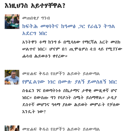
እነዚህንስ አይተሃቸዋል?
መጠበቂያ ግንብ
ከፍትሕ መዛባትና ከዓመፅ ጋር የራሴን ትግል
አደርግ ነበር
አንትዋን ቱማ ከንግ ፉ በሚባለው የማርሻል አርት መስክ
ሠልጥኖ ነበር፤ ሆኖም በ1 ጢሞቴዎስ 4:8 ላይ የሚገኘው
ሐሳብ ሕይወቱን ቀየረው።
መጽሐፍ ቅዱስ የሰዎችን ሕይወት ይለውጣል
የምፈልገው ነገር በሙሉ ያለኝ ይመስለኝ ነበር
ስቴፈን ገና በወጣትነቱ ስኬታማና ታዋቂ ሙዚቀኛ ሆኖ
ነበር። በውስጡ ግን የባዶነት ስሜት ይሰማዋል። ታዲያ
ደስተኛ መሆንና ዓላማ ያለው ሕይወት መምራት የቻለው
እንዴት ነው?
መጽሐፍ ቅዱስ የሰዎችን ሕይወት ይለውጣል