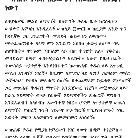
ነው?
ለጥያቄዎቼ መልስ ለማግኘት በሳምንት ሁለቴ ቤተ ክርስቲያን
መሄድና አምላክ እንዲረዳኝ መጸለይ ጀመርኩ። ከዚያም አንድ ቀን
ከጓደኛዬ ጋር ያደረግኩት ውይይት ሕይወቴን ለወጠው።
“የተፈጠርንበት ዓላማ ምን እንደሆነ አስበህ ታውቃለህ?” ብዬ
ጠየቅኩት። ቀጥዬም “በዓለም ላይ ብዙ ችግሮች አሉ፤ የፍትሕ
መጓደልም በጣም ተስፋፍቷል!” አልኩት። እሱም ከዚህ በፊት
ተመሳሳይ ጥያቄዎች እንደነበሩትና ከመጽሐፍ ቅዱስ ላይ አጥጋቢ
መልስ እንዳገኘ ነገረኝ። ከዚያም
በምድር ላይ በገነት ለዘላለም መኖር
a
ትችላለህ
የተባለ መጽሐፍ ሰጠኝ። በተጨማሪም ከይሖዋ ምሥክሮች
ጋር መጽሐፍ ቅዱስን ማጥናት እንደጀመረ ነገረኝ። መጀመሪያ ላይ፣
ከራሴ ሃይማኖት ውጭ የሌሎች ሃይማኖቶችን ጽሑፎች ማንበብ
እንደሌለብኝ ስላሰብኩ አመንትቼ ነበር። ሆኖም ለጥያቄዎቼ መልስ
ለማግኘት የነበረኝ ጉጉት የይሖዋ ምሥክሮቹ የሚያስተምሩት ነገር
እውነት መሆን አለመሆኑን ለመመርመር አነሳሳኝ።
መጽሐፍ ቅዱስ የሚያስተምረውን ነገር ሳውቅ በጣም ተገረምኩ።
አምላክ ለሰው ልጆች የነበረው የመጀመሪያው ዓላማ ገነት በሆነች