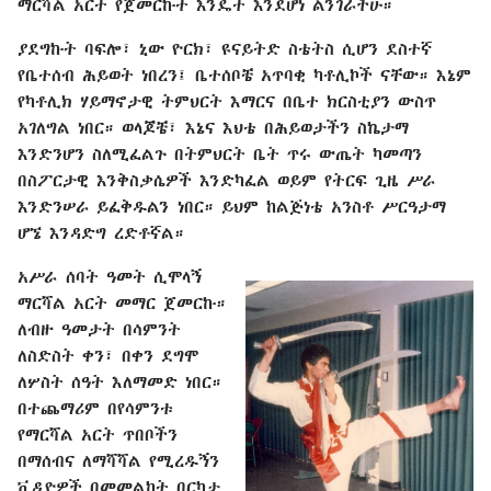
ማርሻል አርት የጀመርኩት እንዴት እንደሆነ ልንገራችሁ።
ያደግኩት ባፍሎ፣ ኒው ዮርክ፣ ዩናይትድ ስቴትስ ሲሆን ደስተኛ
የቤተሰብ ሕይወት ነበረን፤ ቤተሰቦቼ አጥባቂ ካቶሊኮች ናቸው። እኔም
የካቶሊክ ሃይማኖታዊ ትምህርት እማርና በቤተ ክርስቲያን ውስጥ
አገለግል ነበር። ወላጆቼ፣ እኔና እህቴ በሕይወታችን ስኬታማ
እንድንሆን ስለሚፈልጉ በትምህርት ቤት ጥሩ ውጤት ካመጣን
በስፖርታዊ እንቅስቃሴዎች እንድካፈል ወይም የትርፍ ጊዜ ሥራ
እንድንሠራ ይፈቅዱልን ነበር። ይህም ከልጅነቴ አንስቶ ሥርዓታማ
ሆኜ እንዳድግ ረድቶኛል።
አሥራ ሰባት ዓመት ሲሞላኝ
ማርሻል አርት መማር ጀመርኩ።
ለብዙ ዓመታት በሳምንት
ለስድስት ቀን፣ በቀን ደግሞ
ለሦስት ሰዓት እለማመድ ነበር።
በተጨማሪም በየሳምንቱ
የማርሻል አርት ጥበቦችን
በማሰብና ለማሻሻል የሚረዱኝን
ቪዲዮዎች በመመልከት በርካታ