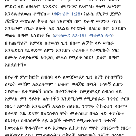
ምድር ላይ ለዘላለም እንዲኖሩ መሆኑንና የአምላክ ዓላማ አሁንም
እንዳልተለወጠ ተማርኩ። (
ዘፍጥረት 1:28
) ከራሴ
የኪንግ ጄምስ
ቨርዥን
መጽሐፍ ቅዱስ ላይ የአምላክ ስም ይሖዋ መሆኑን ማየቴ
እንዲሁም በጌታ ጸሎት ላይ ስጸልይ የኖርኩት ስለዚህ ስም እንደሆነ
ማወቄ በጣም አስደነቀኝ። (
መዝሙር 83:18፤
ማቴዎስ 6:9
)
በተጨማሪም አምላክ ለተወሰነ ጊዜ በሰው ልጆች ላይ መከራ
እንዲደርስ የፈቀደው ለምን እንደሆነ ተረዳሁ። የተማርኩት ነገር
በሙሉ ለጥያቄዎቼ አጥጋቢ መልስ የሚሰጥ ነበር! ይህም በጣም
አስደሰተኝ።
በይሖዋ ምሥክሮች ስብሰባ ላይ ለመጀመሪያ ጊዜ ስገኝ የተሰማኝን
ስሜት መቼም አልረሳውም። ሁሉም ወዳጃዊ ስሜት ያሳዩኝ ሲሆን
እየመጡ ይተዋወቁኝ ነበር። በተገኘሁበት የመጀመሪያ ስብሰባ ላይ
አምላክ ምን ዓይነት ጸሎቶችን እንደሚሰማ የሚያብራራ ንግግር ቀርቦ
ነበር። አምላክ እንዲረዳኝ እጸልይ ስለነበር ንግግሩ ትኩረቴን ሳበው።
በቀጣዩ ጊዜ ደግሞ በክርስቶስ ሞት መታሰቢያ በዓል ላይ ተገኘሁ።
በእነዚህ ስብሰባዎች ላይ ልጆች ጭምር የሚጠቀሱትን ጥቅሶች
ከመጽሐፍ ቅዱሳቸው ላይ እያወጡ ሲከታተሉ ማየት ያስገርመኝ ነበር።
መጀመሪያ ላይ፣ የሚጠቀሱትን ጥቅሶች ለማውጣት እቸገር ስለነበር