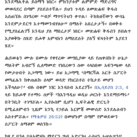
እንደማልችል ይሰማኝ ነበር። ምክንያቱም ልምምድ ማድረግና
መወዳደር በጣም ያስደስተኛል። ይህን ጉዳይ ለመጽሐፍ ቅዱስ
አስጠኚዬ ስነግረው “ብቻ ማጥናትህን ቀጥል፤ ትክክለኛውን ውሳኔ
እንደምታደርግ እተማመንብሃለሁ” በማለት አበረታታኝ። በወቅቱ
የሚያስፈልገኝ እንዲህ ያለ ማበረታቻ ነበር። መጽሐፍ ቅዱስን ይበልጥ
እያወቅኩ ስሄድ ይሖዋ አምላክን ለማስደሰት ያለኝ ፍላጎትም እያደገ
ሄደ።
ሕይወቴን ሙሉ በሙሉ የቀየረው መግቢያው ላይ የጠቀስኩት ሁኔታ
ማለትም አብሮኝ ሲለማመድ የነበረውን ሰው ሳላስበው አፍንጫው ላይ
የመታሁበት አጋጣሚ ነው። ይህ አጋጣሚ ‘በማርሻል አርት ስፖርት
መካፈሌን ከቀጠልኩ ሰላም ወዳድ የክርስቶስ ተከታይ መሆን
እችላለሁ?’ ብዬ በቁም ነገር እንዳስብ አደረገኝ።
በኢሳይያስ 2:3, 4
ላይ ከይሖዋ የተማሩ ሰዎች ‘ከእንግዲህ ወዲህ ጦርነት እንደማይማሩ’
በትንቢት ተነግሯል። ኢየሱስም ቢሆን ኢፍትሐዊ ድርጊት
በሚፈጸምብን ጊዜም እንኳ የኃይል እርምጃ መውሰድ እንደሌለብን
አስተምሯል። (
ማቴዎስ 26:52
) በመሆኑም በጣም የምወደውን
ስፖርት ለማቆም ወሰንኩ።
ከዚያ በኋላ “ለአምላክ ማደርን ግብ አድርገህ ራስህን አሠልጥን”