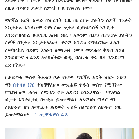
አላቆምኩም፤ ሆኖም አሁን በሕይወቴ ውስጥ ትልቁን ቦታ የምሰጠው
ለዚህ ሳይሆን ይሖዋ አምላክን ለማገልገል ነው።
ማርሻል አርት እሠራ በነበረበት ጊዜ በዙሪያዬ ያሉትን ሰዎች በንቃት
እከታተል እንዲሁም የሆነ ሰው ጥቃት ቢሰነዝርብኝ እንዴት
እንደምከላከል ሁልጊዜ አስብ ነበር። አሁንም ቢሆን በዙሪያዬ ያሉትን
ሰዎች በንቃት እከታተላለሁ፤ ሆኖም እንዲህ የማደርገው ራሴን
ለመከላከል ሳይሆን እነሱን ለመርዳት ነው። መጽሐፍ ቅዱስ ለጋስ
እንድሆንና ብሬንዳ ለተባለችው ውዷ ባለቤቴ ጥሩ ባል እንድሆን
ረድቶኛል።
በሕይወቴ ውስጥ ትልቁን ቦታ የያዘው ማርሻል አርት ነበር። አሁን
ግን
በተሻለ ነገር
ተክቼዋለሁ። መጽሐፍ ቅዱስ ውስጥ የሚገኘው
የሚከተለው ሐሳብ ስሜቴን ጥሩ አድርጎ ይገልጸዋል፦ “የአካል
ብቃት እንቅስቃሴ በጥቂቱ ይጠቅማል፤ ለአምላክ ማደር ግን
ለአሁኑም ሆነ ለወደፊቱ ሕይወት ተስፋ ስለሚሰጥ ለሁሉም ነገር
ይጠቅማል።”—
1 ጢሞቴዎስ 4:8