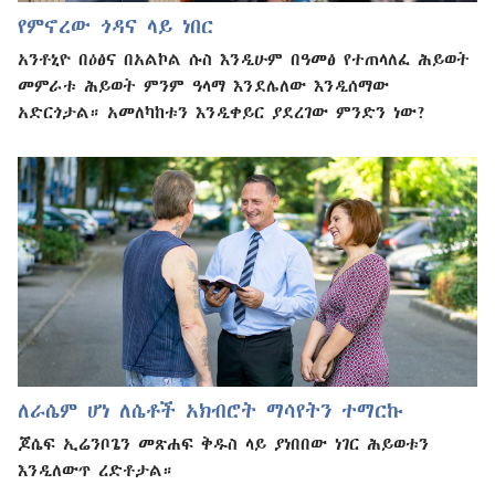
የምኖረው ጎዳና ላይ ነበር
አንቶኒዮ በዕፅና በአልኮል ሱስ እንዲሁም በዓመፅ የተጠላለፈ ሕይወት
መምራቱ ሕይወት ምንም ዓላማ እንደሌለው እንዲሰማው
አድርጎታል። አመለካከቱን እንዲቀይር ያደረገው ምንድን ነው?
ለራሴም ሆነ ለሴቶች አክብሮት ማሳየትን ተማርኩ
ጆሴፍ ኢሬንቦጌን መጽሐፍ ቅዱስ ላይ ያነበበው ነገር ሕይወቱን
እንዲለውጥ ረድቶታል።