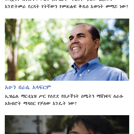
እንድትመራ የረዳት የትኛውን የመጽሐፍ ቅዱስ እውነት መማሯ ነው?
አሁን በራሴ አላፍርም
ኢዝሬል ማርቲኔዝ ሥር የሰደደ የበታችነት ስሜትን ማሸነፍና ለራሱ
አክብሮት ማዳበር የቻለው እንዴት ነው?