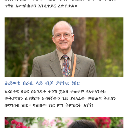
ጥቅስ አመለካከቱን እንዲቀይር ረድቶታል።
ሕይወቴ በራሴ ላይ ብቻ ያተኮረ ነበር
ክሪስቶፍ ባወር በአንዲት ትንሽ ጀልባ ተጠቅሞ የአትላንቲክ
ውቅያኖስን ሲያቋርጥ አብዛኛውን ጊዜ ያሳለፈው መጽሐፍ ቅዱስን
በማንበብ ነበር። ካነበበው ነገር ምን ትምህርት አገኝ?