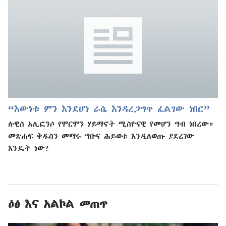
“እውነቱ ምን እንደሆነ ራሴ እንዳረጋግጥ ፈልገው ነበር”
ሉዊስ አሊፎንሶ የሞርሞን ሃይማኖት ሚስዮናዊ የመሆን ግብ ነበረው።
መጽሐፍ ቅዱስን መማሩ ግቡና ሕይወቱ እንዲለወጡ ያደረገው
እንዴት ነው?
ዕፅ እና አልኮል መጠጥ