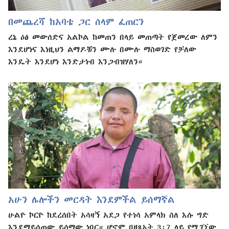
በመጨረሻ ከአባቴ ጋር ሰላም ፈጠርን
ረኔ ዕፅ መውሰድና አልኮል ከመጠን በላይ መጠጣት የጀመረው ለምን
እንደሆነና እነዚህን ልማዶቹን ሙሉ በሙሉ ማስወገድ የቻለው
እንዴት እንደሆነ እንድታነብ እንጋብዝሃለን።
አሁን ሌሎችን መርዳት እንደምችል ይሰማኛል
ሁልዮ ኮርዮ ከደረሰበት አሳዛኝ አደጋ የተነሳ አምላክ ስለ እሱ ግድ
እንደማይሰጠው ይሰማው ነበር። ሆኖም በዘጸአት 3፡7 ላይ የሚገኘው