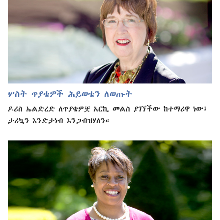
ሦስት ጥያቄዎች ሕይወቴን ለወጡት
ዶሪስ ኤልድረድ ለጥያቄዎቿ አርኪ መልስ ያገኘችው ከተማሪዋ ነው፤
ታሪኳን እንድታነብ እንጋብዝሃለን።