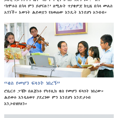
‘ከሞቱስ በኋላ ምን ይሆናሉ?’ ለሚሉት ጥያቄዎቿ ከጊዜ በኋላ መልስ
አገኘች። እውነት ሕይወቷን የለወጠው እንዴት እንደሆነ አንብብ።
“ቄስ የመሆን ፍላጎት ነበረኝ”
ሮቤርቶ ፓቼኮ በልጅነቱ የካቶሊክ ቄስ የመሆን ፍላጎት ነበረው።
ሕይወቱ እንዲለወጥ ያደረገው ምን እንደሆነ እንድታነብ
እንጋብዝሃለን።