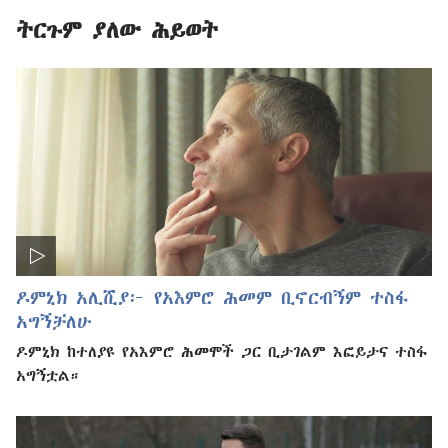
ትርጉም ያለው ሕይወት
ዶምኒክ አሊሺያ፦ የአእምሮ ሕመም ቢኖርብኝም ተስፋ
አግኝቻለሁ
ዶምኒክ ከተለያዩ የአእምሮ ሕመሞች ጋር ቢታገልም እፎይታና ተስፋ
አግኝቷል።