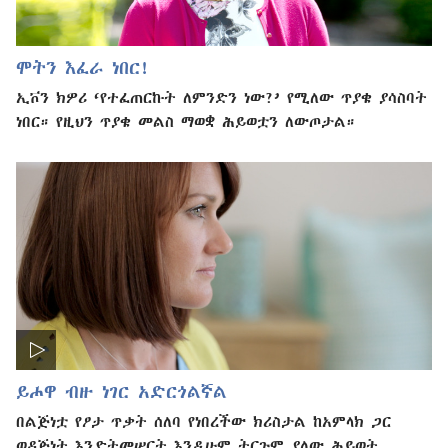
ሞትን እፈራ ነበር!
ኢቮን ክዎሪ ‘የተፈጠርኩት ለምንድን ነው?’ የሚለው ጥያቄ ያሳስባት
ነበር። የዚህን ጥያቄ መልስ ማወቋ ሕይወቷን ለውጦታል።
ይሖዋ ብዙ ነገር አድርጎልኛል
በልጅነቷ የፆታ ጥቃት ሰለባ የነበረችው ክሪስታል ከአምላክ ጋር
ወዳጅነት እንድትመሠርት እንዲሁም ትርጉም ያለው ሕይወት