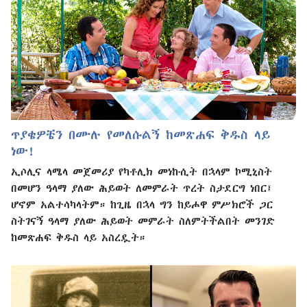
ጥያቄዎቼን በሙሉ የመለሱልኝ ከመጽሐፍ ቅዱስ ላይ
ነው!
ኢሶሊና ላሜላ መጀመሪያ የካቶሊክ መነኩሲት በኋላም ኮሚኒስት
በመሆን ዓላማ ያለው ሕይወት ለመምራት ጥረት ስታደርግ ነበር፤
ሆኖም አልተሳካላትም። ከጊዜ በኋላ ግን ከይሖዋ ምሥክሮች ጋር
ስትገናኝ ዓላማ ያለው ሕይወት መምራት ስለምትችልበት መንገድ
ከመጽሐፍ ቅዱስ ላይ አስረዷት።