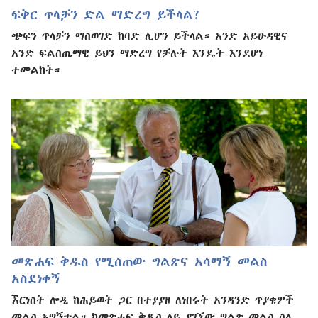
ፍቅር ጥላቻን ድል ማድረግ ይችላል?
ጭፍን ጥላቻን ማስወገድ ከባድ ሊሆን ይችላል። አንድ አይሁዳዊና
አንድ ፍልስጤማዊ ይህን ማድረግ የቻሉት እንዴት እንደሆነ
ተመልከት።
መጽሐፍ ቅዱስ የሚሰጠው ግልጽና አሳማኝ መልስ
አስደነቀኝ
ኧርነስት ሎዲ ከሕይወት ጋር በተያያዘ ለነበሩት አንዳንድ ጥያቄዎች
መልስ አግኝቷል። ከመጽሐፍ ቅዱስ ላይ ያገኘው ግልጽ መልስ ስለ