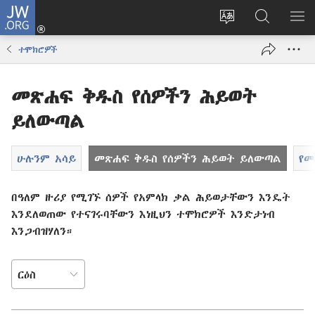
JW.ORG
ግባ
(አዲስ
የድረ
JW.ORG
መ
ዊንዶው
ገጹን
ላይ
አሳ
ተሞክሮዎች
ክፈት)
ቋንቋ
መፈለጊያ
ለውጥ
መጽሐፍ ቅዱስ የሰዎችን ሕይወት
ይለውጣል
ሁሉንም አሳይ
መጽሐፍ ቅዱስ የሰዎችን ሕይወት ይለውጣል
የመ
በዓለም ዙሪያ የሚገኙ ሰዎች የአምላክ ቃል ሕይወታቸውን እንዴት
እንደለወጠው የተናገሩባቸውን እነዚህን ተሞክሮዎች እንድታነብ
እንጋብዝሃለን።