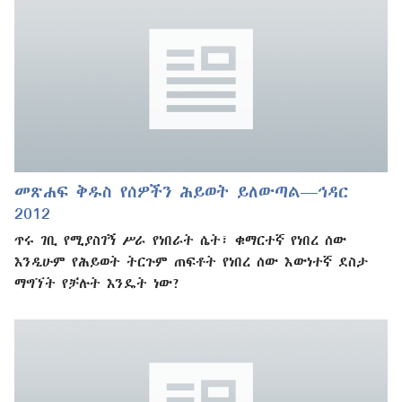
መጽሐፍ ቅዱስ የሰዎችን ሕይወት ይለውጣል—ኅዳር
2012
ጥሩ ገቢ የሚያስገኝ ሥራ የነበራት ሴት፣ ቁማርተኛ የነበረ ሰው
እንዲሁም የሕይወት ትርጉም ጠፍቶት የነበረ ሰው እውነተኛ ደስታ
ማግኘት የቻሉት እንዴት ነው?