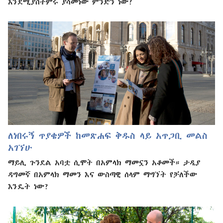
እንደሚያስተምሩ ያሳመነው ምንድን ነው?
ለነበሩኝ ጥያቄዎች ከመጽሐፍ ቅዱስ ላይ አጥጋቢ መልስ
አገኘሁ
ማይሊ ጉንደል አባቷ ሲሞት በአምላክ ማመኗን አቆመች። ታዲያ
ዳግመኛ በአምላክ ማመን እና ውስጣዊ ሰላም ማግኘት የቻለችው
እንዴት ነው?