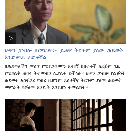
ሁዋን ፓብሎ ስርሜንዮ፦ ይሖዋ ትርጉም ያለው ሕይወት
እንድመራ ረድቶኛል
በሕይወታችን ውስጥ የሚያጋጥሙን አሳዛኝ ክስተቶች ለረጅም ጊዜ
የሚዘልቅ ጠባሳ ትተውብን ሊያልፉ ይችላሉ። ሁዋን ፓብሎ የልጅነት
ሕይወቱ አስቸጋሪ የነበረ ቢሆንም ደስተኛና ትርጉም ያለው ሕይወት
መምራት የቻለው እንዴት እንደሆነ ተመልከት።