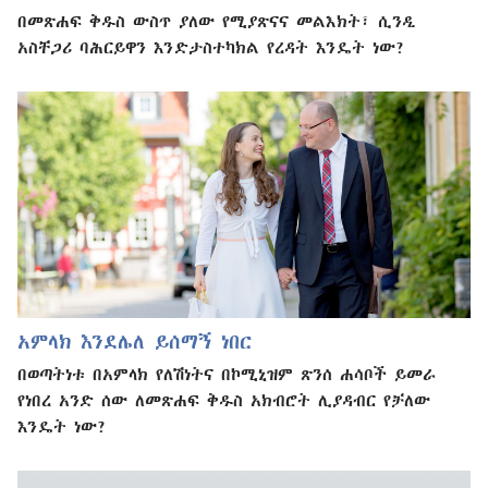
በመጽሐፍ ቅዱስ ውስጥ ያለው የሚያጽናና መልእክት፣ ሲንዲ
አስቸጋሪ ባሕርይዋን እንድታስተካክል የረዳት እንዴት ነው?
አምላክ እንደሌለ ይሰማኝ ነበር
በወጣትነቱ በአምላክ የለሽነትና በኮሚኒዝም ጽንሰ ሐሳቦች ይመራ
የነበረ አንድ ሰው ለመጽሐፍ ቅዱስ አክብሮት ሊያዳብር የቻለው
እንዴት ነው?