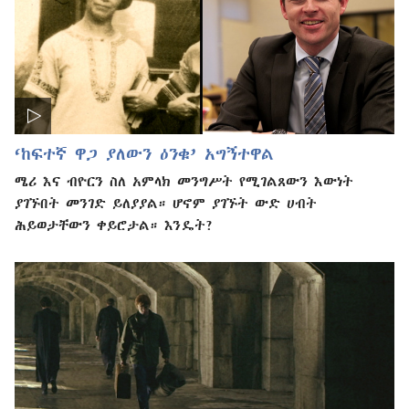
‘ከፍተኛ ዋጋ ያለውን ዕንቁ’ አግኝተዋል
ሜሪ እና ብዮርን ስለ አምላክ መንግሥት የሚገልጸውን እውነት
ያገኙበት መንገድ ይለያያል። ሆኖም ያገኙት ውድ ሀብት
ሕይወታቸውን ቀይሮታል። እንዴት?