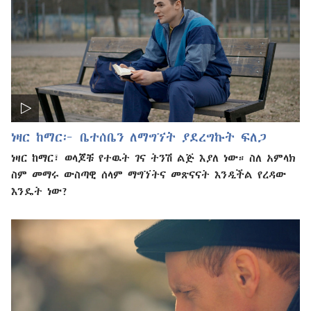
ነዛር ከማር፦ ቤተሰቤን ለማግኘት ያደረግኩት ፍለጋ
ነዛር ከማር፣ ወላጆቹ የተዉት ገና ትንሽ ልጅ እያለ ነው። ስለ አምላክ
ስም መማሩ ውስጣዊ ሰላም ማግኘትና መጽናናት እንዲችል የረዳው
እንዴት ነው?