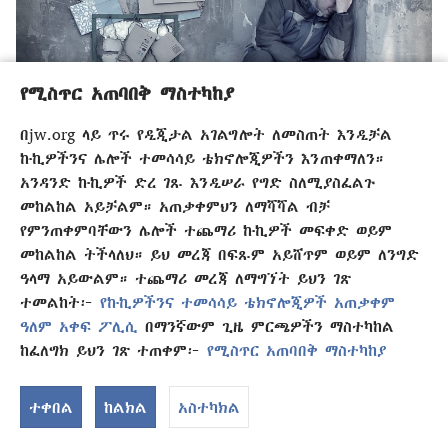
የሚስጥር አጠባበቅ ማስተካከያ
በjw.org ላይ ጥሩ የዲጂታል አገልግሎት ለመስጠት እንዲቻል
ኩኪዎችንና ሌሎች ተመሳሳይ ቴክኖሎጂዎችን እንጠቀማለን።
በሕይወቴ ተመረርኩ
አንዳንድ ኩኪዎች ድረ ገጹ እንዲሠራ የግድ ስለሚያስፈልጉ
ዲሚትሪ ኮርሹኖቭ የአልኮል ሱሰኛ ነበር፤ በኋላ ላይ መጽሐፍ ቅዱስን
መከልከል አይቻልም። አጠቃቀምህን ለማሻሻል ብቻ
በየቀኑ ማንበብ ጀመረ። በሕይወቱ ውስጥ ከፍተኛ ለውጥ እንዲያደርግ
የምንጠቀምባቸውን ሌሎች ተጨማሪ ኩኪዎች መፍቀድ ወይም
የረዳው ምንድን ነው?
መከልከል ትችላለህ። ይህ መረጃ በፍጹም አይሸጥም ወይም ለንግድ
ዓላማ አይውልም። ተጨማሪ መረጃ ለማግኘት ይህን ገጽ
ተመልከት፦
የኩኪዎችንና ተመሳሳይ ቴክኖሎጂዎች አጠቃቀም
ዓለም አቀፍ ፖሊሲ
በማንኛውም ጊዜ ምርጫዎችን ማስተካከል
ከፈለግክ ይህን ገጽ ተጠቀም፦
የሚስጥር አጠባበቅ ማስተካከያ
ተቀበል
ከልክል
አስተካክል