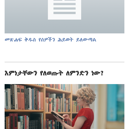
መጽሐፍ ቅዱስ የሰዎችን ሕይወት ይለውጣል
እምነታቸውን የለወጡት ለምንድን ነው?