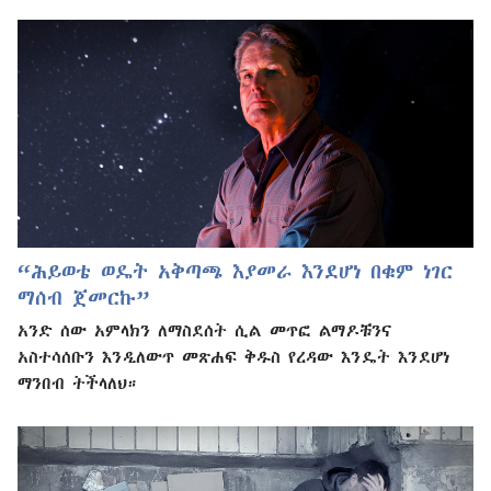
“ሕይወቴ ወዴት አቅጣጫ እያመራ እንደሆነ በቁም ነገር
ማሰብ ጀመርኩ”
አንድ ሰው አምላክን ለማስደሰት ሲል መጥፎ ልማዶቹንና
አስተሳሰቡን እንዲለውጥ መጽሐፍ ቅዱስ የረዳው እንዴት እንደሆነ
ማንበብ ትችላለህ።