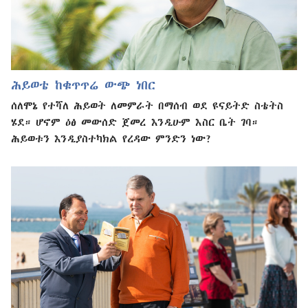
ሕይወቴ ከቁጥጥሬ ውጭ ነበር
ሰለሞኔ የተሻለ ሕይወት ለመምራት በማሰብ ወደ ዩናይትድ ስቴትስ
ሄደ። ሆኖም ዕፅ መውሰድ ጀመረ እንዲሁም እስር ቤት ገባ።
ሕይወቱን እንዲያስተካክል የረዳው ምንድን ነው?