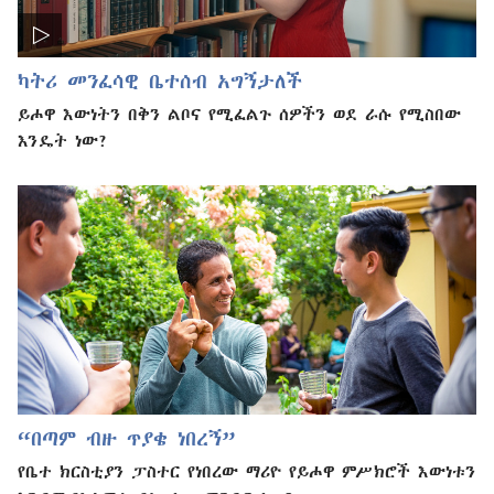
ካትሪ መንፈሳዊ ቤተሰብ አግኝታለች
ይሖዋ እውነትን በቅን ልቦና የሚፈልጉ ሰዎችን ወደ ራሱ የሚስበው
እንዴት ነው?
“በጣም ብዙ ጥያቄ ነበረኝ”
የቤተ ክርስቲያን ፓስተር የነበረው ማሪዮ የይሖዋ ምሥክሮች እውነቱን