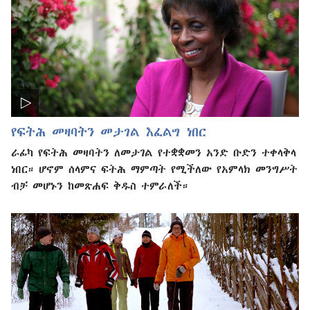
የፍትሕ መዛባትን መታገል እፈልግ ነበር
ራፊካ የፍትሕ መዛባትን ለመታገል የተቋቋመን አንድ ቡድን ተቀላቅላ
ነበር። ሆኖም ሰላምና ፍትሕ ማምጣት የሚችለው የአምላክ መንግሥት
ብቻ መሆኑን ከመጽሐፍ ቅዱስ ተምራለች።