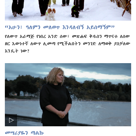
“አሁን፣ ዓለምን መለወጥ እንዳለብኝ አይሰማኝም”
የለውጥ አራማጅ የነበረ አንድ ሰው፣ መጽሐፍ ቅዱስን ማጥናቱ ለሰው
ዘር እውነተኛ ለውጥ ሊመጣ የሚችልበትን መንገድ ለማወቅ ያስቻለው
እንዴት ነው?
መሣሪያዬን ጣልኩ