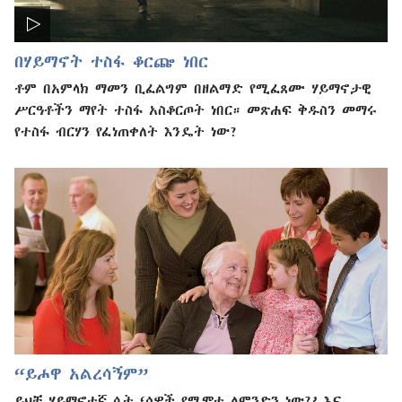
በሃይማኖት ተስፋ ቆርጬ ነበር
ቶም በአምላክ ማመን ቢፈልግም በዘልማድ የሚፈጸሙ ሃይማኖታዊ
ሥርዓቶችን ማየት ተስፋ አስቆርጦት ነበር። መጽሐፍ ቅዱስን መማሩ
የተስፋ ብርሃን የፈነጠቀለት እንዴት ነው?
“ይሖዋ አልረሳኝም”
ይህቺ ሃይማኖተኛ ሴት ‘ሰዎች የሚሞቱ ለምንድን ነው?’ እና