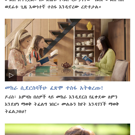
ወደፊቱ ጊዜ እውነተኛ ተስፋ እንዲኖረው ረድቶታል።
መከራ ሲደርስባችሁ ፈጽሞ ተስፋ አትቁረጡ!
ዶሪስ፣ አምላክ በሰዎች ላይ መከራ እንዲደርስ የፈቀደው ለምን
እንደሆነ ማወቅ ትፈልግ ነበር። መልሱን ከየት እንዳገኘች ማወቅ
ትፈልጋለህ?