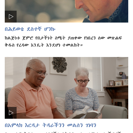
በሕይወቴ ደስተኛ ሆንኩ
ከልጅነቱ ጀምሮ የበታችነት ስሜት ያጠቀው የነበረን ሰው መጽሐፍ
ቅዱስ የረዳው እንዴት እንደሆነ ተመልከት።
በአምላክ እርዳታ ትዳራችንን መልሰን ገነባን