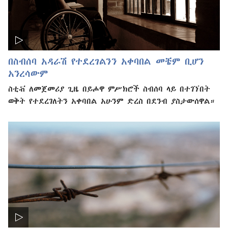
በስብሰባ አዳራሽ የተደረገልንን አቀባበል መቼም ቢሆን
አንረሳውም
ስቲቭ ለመጀመሪያ ጊዜ በይሖዋ ምሥክሮች ስብሰባ ላይ በተገኘበት
ወቅት የተደረገለትን አቀባበል አሁንም ድረስ በደንብ ያስታውሰዋል።