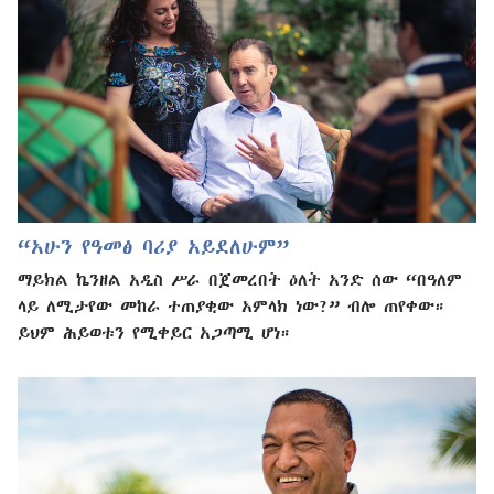
“አሁን የዓመፅ ባሪያ አይደለሁም”
ማይክል ኬንዘል አዲስ ሥራ በጀመረበት ዕለት አንድ ሰው “በዓለም
ላይ ለሚታየው መከራ ተጠያቂው አምላክ ነው?” ብሎ ጠየቀው።
ይህም ሕይወቱን የሚቀይር አጋጣሚ ሆነ።