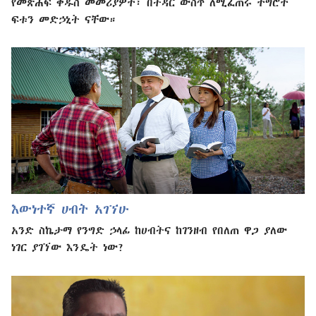
የመጽሐፍ ቅዱስ መመሪያዎች፣ በትዳር ውስጥ ለሚፈጠሩ ችግሮች
ፍቱን መድኃኒት ናቸው።
እውነተኛ ሀብት አገኘሁ
አንድ ስኬታማ የንግድ ኃላፊ ከሀብትና ከገንዘብ የበለጠ ዋጋ ያለው
ነገር ያገኘው እንዴት ነው?