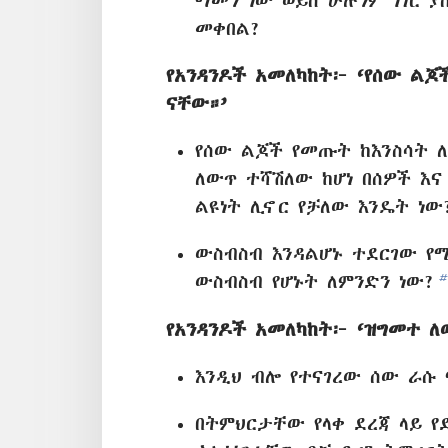
ማመን ነው ወይስ ሁሉንም ነገር ያ
መቀበል?
የአንዳንዶች አመለካከት፦ ‘የሰው ልጆ
ናቸው።’
የሰው ልጆች የመጡት ከእንስሳት ለ
ለውጥ ተሻሽለው ከሆነ በሰዎች እና
ልዩነት ሊኖር የቻለው እንዴት ነው
ውስብስብ እንዳልሆኑ ተደርገው የሚ
b
ውስብስብ የሆኑት ለምንድን ነው?
የአንዳንዶች አመለካከት፦ ‘ዝግመተ ለ
እንዲህ ብሎ የተናገረው ሰው ራሱ
በትምህርታቸው የላቀ ደረጃ ላይ 