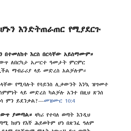
ሆኑን እንድትጠራጠር የሚያደርጉ
ን በተመለከተ እርስ በርሳቸው አይስማሙም።
ለውጥ ለበርካታ አሥርተ ዓመታት ምርምር
ሚችል ማብራሪያ ላይ መድረስ አልቻሉም።
ላቸው የሚባሉት የሳይንስ ሊቃውንት እንኳ ዝግመተ
ስምምነት ላይ መድረስ ካልቻሉ አንተ በዚህ ጽንሰ
ነሳ ምን ይደንቃል?—
መዝሙር 10:4
 ለውጥ ያመጣል።
ዛካሪ የተባለ ወጣት እንዲህ
ሚ ከሆነ የእኛ ሕይወትም ሆነ በጽንፈ ዓለም