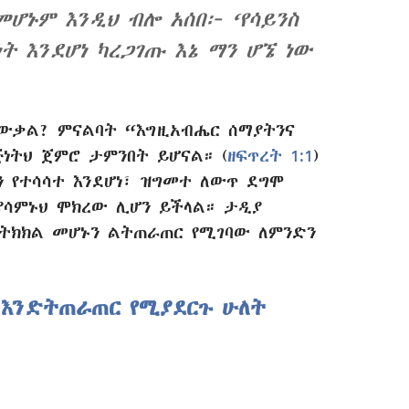
መሆኑም እንዲህ ብሎ አሰበ፦ ‘የሳይንስ
 እንደሆነ ካረጋገጡ እኔ ማን ሆኜ ነው
ያውቃል? ምናልባት “እግዚአብሔር ሰማያትንና
ነትህ ጀምሮ ታምንበት ይሆናል። (
ዘፍጥረት 1:1
)
ን የተሳሳተ እንደሆነ፣ ዝግመተ ለውጥ ደግሞ
ሊያሳምኑህ ሞክረው ሊሆን ይችላል። ታዲያ
ትክክል መሆኑን ልትጠራጠር የሚገባው ለምንድን
 እንድትጠራጠር የሚያደርጉ ሁለት