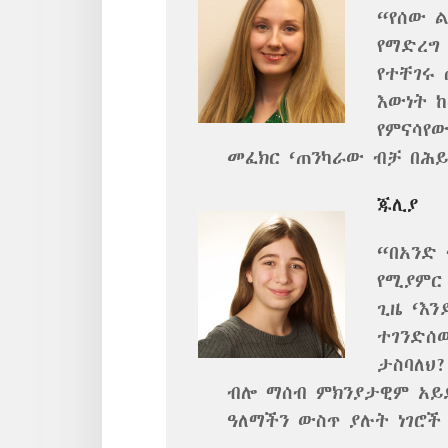
“የሰው ል
የማድረግ
የተቸገሩ 
እውነት ከ
የምናሳየ
መፈክር ‘ጠንካራው ብቻ በሕይ
ጁሊያ
“በአንድ 
የሚያምር 
ጊዜ ‘እን
ተገንድሰው
ታስባለህ?
ብሎ ማሰብ ምክንያታዊም አይደ
ዓለማችን ውስጥ ያሉት ነገሮች