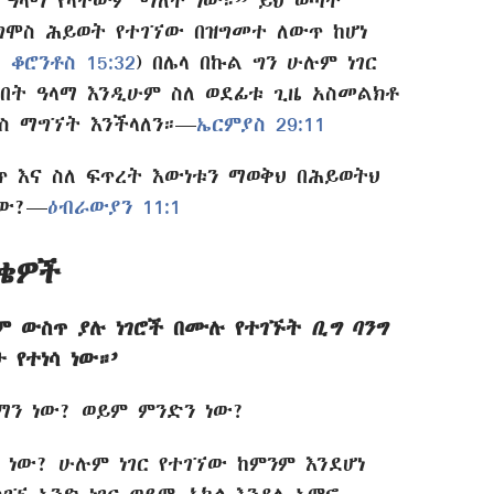
 ዓላማ የላቸውም ማለት ነው።” ይህ ወጣት
ግሞስ ሕይወት የተገኘው በዝግመተ ለውጥ ከሆነ
1 ቆሮንቶስ 15:32
) በሌላ በኩል ግን ሁሉም ነገር
ርበት ዓላማ እንዲሁም ስለ ወደፊቱ ጊዜ አስመልክቶ
ስ ማግኘት እንችላለን።—
ኤርምያስ 29:11
 እና ስለ ፍጥረት እውነቱን ማወቅህ በሕይወትህ
ነው?—
ዕብራውያን 11:1
ቄዎች
ለም ውስጥ ያሉ ነገሮች በሙሉ የተገኙት
ቢግ ባንግ
 የተነሳ ነው።’
ማን ነው? ወይም ምንድን ነው?
 ነው? ሁሉም ነገር የተገኘው ከምንም እንደሆነ