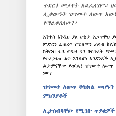
ተደርጎ መታየት አልፈለገም። በ
ሊቃውንት ዝግመተ ለውጥ እውነት
የማልቀበለው?’
አንተስ እንዲህ ያለ ሁኔታ አጋጥሞህ 
ምድርን ፈጠረ” የሚለውን ሐሳብ ከልጅ
ከቅርብ ጊዜ ወዲህ ግን በፍጥረት ማመ
የተረጋገጠ ሐቅ እንደሆነ አንዳንዶች 
ልታምናቸው ይገባል? ዝግመተ ለውጥ 
ነው?
ዝግመተ ለውጥ ትክክል መሆኑን
ምክንያቶች
ሊታሰብባቸው የሚገቡ ጥያቄዎች