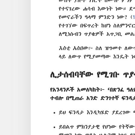
ውስጥ ያሉት ነገሮች በሙሉ ምንም
የተናገረው ሐሳብ እውነት ነው። ደ
የመኖራችን ዓላማ ምንድን ነው? (
የተገኘው በፍጥረት ከሆነ ስለምንኖ
ለሚነሱብን ጥያቄዎች አጥጋቢ መል
እስቲ አስበው፦
ስለ ዝግመተ ለውጥ
ላይ ለውጥ የሚያመጣው እንዴት 
ሊታሰብባቸው የሚገቡ ጥያ
የአንዳንዶች አመለካከት፦ ‘በጽንፈ ዓ
ተብሎ በሚጠራ አንድ ድንገተኛ ፍንዳታ
ይህ ፍንዳታ እንዲካሄድ ያደረገው 
ይበልጥ ምክንያታዊ የሆነው የትኛው