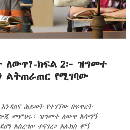
 ለውጥ?-ክፍል 2፦ ዝግመተ
ን ልትጠራጠር የሚገባው
 እንዳለና ሕይወት የተገኘው በፍጥረት
ባዮሎጂ መምህሩ፣ ዝግመተ ለውጥ አሳማኝ
ደሆነ አስረግጦ ተናገረ። አሌክስ ሞኝ