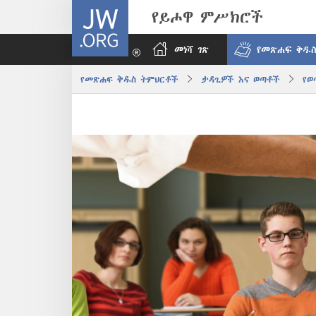
JW.ORG
የይሖዋ ምሥክሮች
መነሻ ገጽ
የመጽሐፍ ቅዱስ
የመጽሐፍ ቅዱስ ትምህርቶች
ታዳጊዎች እና ወጣቶች
የወ