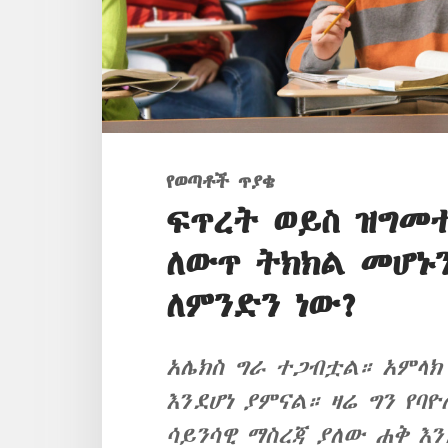
የወጣቶች ጥያቄ
ፍጥረት ወይስ ዝግመተ
ለውጥ ትክክል መሆኑ
ለምንድን ነው?
አሌክስ ግራ ተጋብቷል። አምላክ
እንደሆነ ያምናል። ዛሬ ግን የ
ሳይንሳዊ ማስረጃ ያለው ሐቅ እን