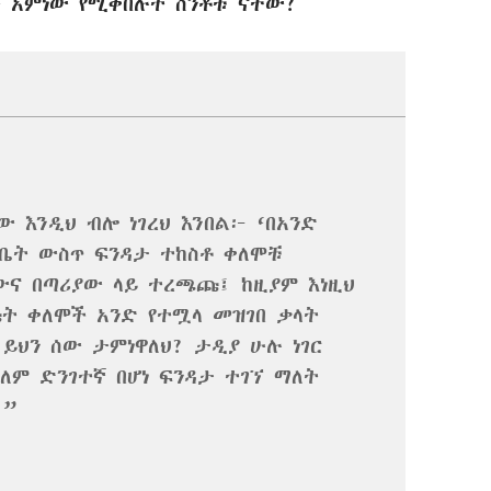
 አምነው የሚቀበሉት ስንቶቹ ናቸው?
ው እንዲህ ብሎ ነገረህ እንበል፦ ‘በአንድ
ቤት ውስጥ ፍንዳታ ተከስቶ ቀለሞቹ
ውና በጣሪያው ላይ ተረጫጩ፤ ከዚያም እነዚህ
ት ቀለሞች አንድ የተሟላ መዝገበ ቃላት
 ይህን ሰው ታምነዋለህ? ታዲያ ሁሉ ነገር
ለም ድንገተኛ በሆነ ፍንዳታ ተገኘ ማለት
?”