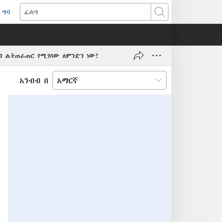
ግባ
(አዲስ
ፈልግ
ዊንዶው
ክፈት)
ን ልትጠራጠር የሚገባው ለምንድን ነው?
አንብብ በ