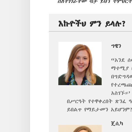
ስለተነገራቸው
ብቻ ይህን ትምህርት
እኩዮችህ ምን ይላሉ?
ግዌን
“አንደ ሰ
ማተሚያ 
በግድግዳ
የተረጫጩ
አስገኙ።’
በሥርዓት የተዋቀረበት ጽንፈ ዓ
ይበልጥ የማይታመን አይሆንም
ጄሲካ