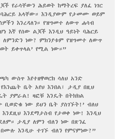
ጆች የራሳቸውን ሕይወት ከማትረፍ ያለፈ ነገር
 ባሕርይ አላቸው። እንዲያውም የታመሙ ወይም
ሰዎችን እንረዳለን። የዝግመተ ለውጥ ሐሳብ
ሆነ እኛ የሰው ልጆች እንዲህ ዓይነት ባሕርይ
ው ለምንድን ነው? ምክንያቱም የዝግመተ ለውጥ
ወት ይቀጥላል’ የሚል ነው።”
ጫካ ውስጥ እየተዘዋወርክ ሳለህ አንድ
የእንጨት ቤት አየህ እንበል፤ ታዲያ በዚህ
ዴት ያምራል! ዛፎቹ እንዴት በትክክል
 ቢወድቁ ነው ይህን ቤት ያስገኙት!’ ብለህ
 እንደዚህ እንደማታስብ የታወቀ ነው! እንዲህ
ለም። ታዲያ ለምን ብለን ነው በጽንፈ
 በሙሉ እንዲሁ ተገኙ ብለን የምናምነው?”