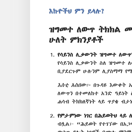
እኩዮችህ ምን ይላሉ?
ዝግመተ ለውጥ ትክክል መ
ሁለት ምክንያቶች
የሳይንስ ሊቃውንት ዝግመተ ለውጥ
የሳይንስ ሊቃውንት ስለ ዝግመተ 
ቢያደርጉም ሁሉንም ሊያስማማ የ
እስቲ አስበው፦
በጉዳዩ እውቀት አ
ለውጥን በተመለከተ አንድ ዓይነት 
ሐሳብ ትክክለኛነት ላይ ጥያቄ ብታ
የምታምነው ነገር በሕይወትህ ላይ
ብሏል፦ “ሕይወት የተገኘው በአጋጣ