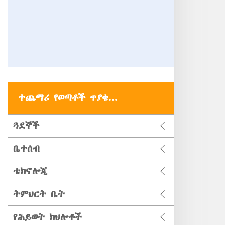
ተጨማሪ የወጣቶች ጥያቄ...
ጓደኞች
ቤተሰብ
ቴክኖሎጂ
ትምህርት ቤት
የሕይወት ክህሎቶች