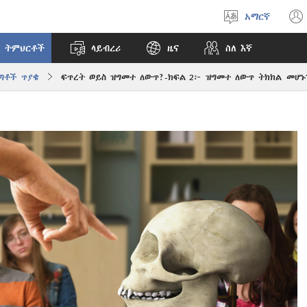
አማርኛ
ቋንቋ
ምረጥ
 ትምህርቶች
ላይብረሪ
ዜና
ስለ እኛ
ጣቶች ጥያቄ
ፍጥረት ወይስ ዝግመተ ለውጥ?-ክፍል 2፦ ዝግመተ ለውጥ ትክክል መሆኑ