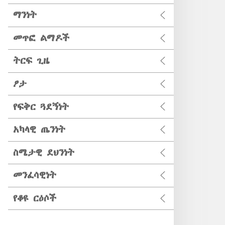
ማንነት
መጥፎ ልማዶች
ትርፍ ጊዜ
ፆታ
የፍቅር ጓደኝነት
አካላዊ ጤንነት
ስሜታዊ ደህንነት
መንፈሳዊነት
የቆዩ ርዕሶች