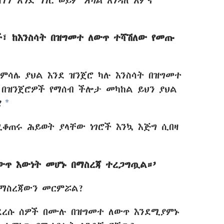
ስገኘ አንድ ነገር ወይም
አካል
እንዳለ አምኖ
ች፣ ከእንስሳት በዝግመተ ለውጥ ተሻሽለው የመጡ
ምሳሌ ያህል እንደ ዝንጀሮ ካሉ እንስሳት በዝግመተ
 በዝንጀሮዎች የማሰብ ችሎታ መካከል ይህን ያህል
a
?
ቆጠሩ ሕይወት ያላቸው ነገሮች እንኳ እጅግ ሲበዛ
ውጥ እውነት መሆኑ በማስረጃ ተረጋግጧል።’
 ማስረጃውን መርምሯል?
የደረሱ ሰዎች በሙሉ በዝግመተ ለውጥ እንደሚያምኑ