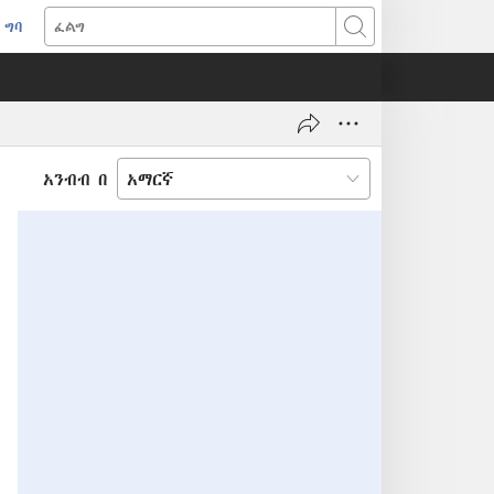
ግባ
(አዲስ
ፈልግ
ዊንዶው
ክፈት)
አንብብ በ