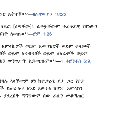
 ጋር አትተኛ።”—
ዘሌዋውያን 18:22
አሳልፎ [ሰጣቸው]፤ ሴቶቻቸውም ተፈጥሯዊ የሆነውን
ንኙነት ለወጡ።”—
ሮም 1:26
ት አምላኪዎች ወይም አመንዝሮች ወይም ቀላጮች
ቦች ወይም ስግብግቦች ወይም ሰካራሞች ወይም
ላክን መንግሥት አይወርሱም።”—
1 ቆሮንቶስ 6:9,
ንባሌ ላላቸውም ሆነ ከተቃራኒ ፆታ ጋር የፆታ
ች ይሠራሉ። እንደ እውነቱ ከሆነ፣ አምላክን
ባሌ ያደረበት ማንኛውም ሰው ራሱን መቆጣጠር