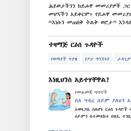
ሕይወታችንን ከይሖዋ መመሪያዎች ጋር
መሆናችን አይቀርም። የይሖዋ መመሪያዎ
“እነሱን መጠበቅ ትልቅ ወሮታ” እንዳ
ተዛማጅ ርዕሰ ጉዳዮች
የወጣቶች ጥያቄ
የፆታ ግንኙነት
ታዳጊዎ
እነዚህንስ አይተሃቸዋል?
የመልመጃ ሣጥኖች
ስለ ግብረ ሰዶም ያለህን 
አወዛጋቢ ስለሆኑ ርዕሰ ጉዳዮች
ሰዶምን በተመለከተ በዘዴ ተገቢ