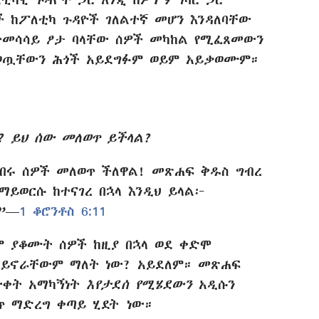
 ከፖለቲካ ጉዳዮች ገለልተኛ መሆን እንዳለባቸው
 ተመሳሳይ ፆታ ባላቸው ሰዎች መካከል የሚፈጸመውን
ወጧቸውን ሕጎች አይደግፉም ወይም አይቃወሙም።
? ይህ ሰው መለወጥ ይችላል?
ነበሩ ሰዎች መለወጥ ችለዋል! መጽሐፍ ቅዱስ ግብረ
ማይወርሱ ከተናገረ በኋላ እንዲህ ይላል፦
”—
1 ቆሮንቶስ 6:11
ም ያቆሙት ሰዎች ከዚያ በኋላ ወደ ቀድሞ
ይኖራቸውም ማለት ነው? አይደለም። መጽሐፍ
ውቀት አማካኝነት
እየታደሰ የሚሄደውን
አዲሱን
ጥ ማድረግ ቀጣይ ሂደት ነው።