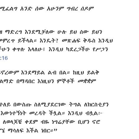
የሚፈልግ አንድ ሰው አሁንም ግብረ ሰዶም
ዘ ማድረግ እንደሚቻለው ሁሉ ይህ ሰው ይህን
መምረጥ ይችላል። እንዴት? መጽሐፍ ቅዱስ እንዲህ
ችሁን ቀጥሉ እላለሁ፤ እንዲህ ካደረጋችሁ የሥጋን
:16
ይኖረውም
እንደማይል ልብ በል። ከዚህ ይልቅ
 ልማድ በማዳበር እነዚህን ምኞቶች
መቋቋም
ተለይ በውስጡ ስለሚያደርገው ትግል ለክርስቲያን
ብ እውነተኝነት መረዳት ችሏል። እንዲህ ብሏል፦
። ለወላጆቼ ቀደም ብዬ ነግሬያቸው ቢሆን ኖሮ
ኜ ማሳለፍ እችል ነበር።”