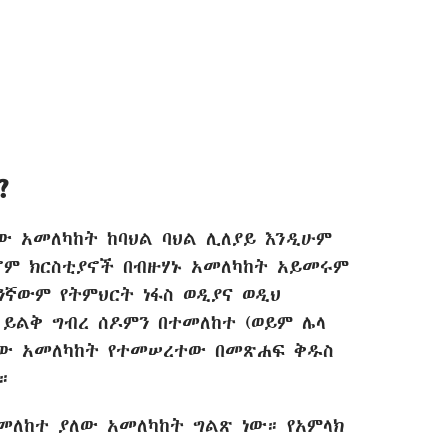
?
ው አመለካከት ከባህል ባህል ሊለያይ እንዲሁም
ኖም ክርስቲያኖች በብዙሃኑ አመለካከት አይመሩም
ንኛውም የትምህርት ነፋስ ወዲያና ወዲህ
ህ ይልቅ ግብረ ሰዶምን በተመለከተ (ወይም ሌላ
ቸው አመለካከት የተመሠረተው በመጽሐፍ ቅዱስ
።
መለከተ ያለው አመለካከት ግልጽ ነው። የአምላክ