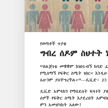
የወጣቶች ጥያቄ
ግብረ ሰዶም ስህተት 
“በልጅነቴ መቋቋም ከነበሩብኝ ከባድ 
የሚሰማኝ የፍቅር ስሜት ነበር። እንዲሁ
አሁንም ያስቸግረኛል።”—ዴቪድ፣ 23
ዴቪድ አምላክን የማስደሰት ፍላጎት ያ
ሰዎች የፍቅር ስሜት እያደረበት አምላክ
ምን አመለካከት አለው?