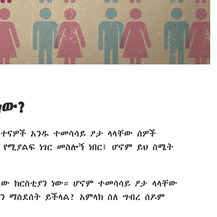
ነው?
ፈተናዎች አንዱ ተመሳሳይ ፆታ ላላቸው ሰዎች
 የሚያልፍ ነገር መስሎኝ ነበር፤ ሆኖም ይህ ስሜት
ለው ክርስቲያን ነው። ሆኖም ተመሳሳይ ፆታ ላላቸው
ን ማስደሰት ይችላል? አምላክ ስለ ግብረ ሰዶም