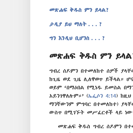
መጽሐፍ ቅዱስ ምን ይላል?
ታዲያ ይህ ማለት . . . ?
ግን እንዲህ ቢሆንስ . . . ?
መጽሐፍ ቅዱስ ምን ይላል
ግብረ ሰዶምን በተመለከተ ሰዎች ያላቸ
ከጊዜ ወደ ጊዜ ሊለዋወጥ ይችላል። ሆ
ወይም ‘በማዕበል የሚነዱ ይመስል በማ
አይንገዋለሉም።’ (
ኤፌሶን 4:14
) ከዚ
ማንኛውንም ምግባር በተመለከተ) ያላ
ውስጥ በሚገኙት መሥፈርቶች ላይ ነው
መጽሐፍ ቅዱስ ግብረ ሰዶምን በተ