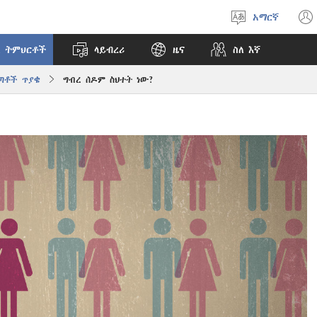
አማርኛ
ቋንቋ
ምረጥ
 ትምህርቶች
ላይብረሪ
ዜና
ስለ እኛ
ጣቶች ጥያቄ
ግብረ ሰዶም ስህተት ነው?