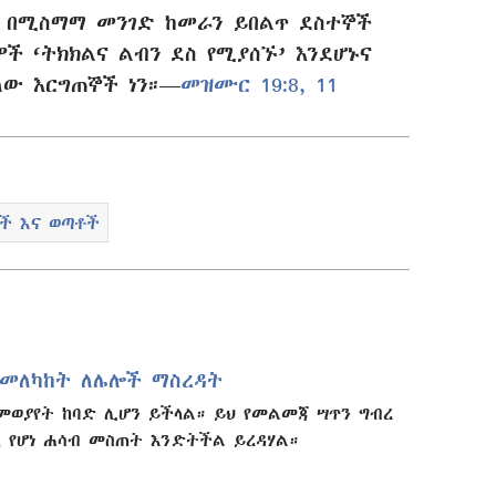
 በሚስማማ መንገድ ከመራን ይበልጥ ደስተኞች
ች ‘ትክክልና ልብን ደስ የሚያሰኙ’ እንደሆኑና
ለው እርግጠኞች ነን።—
መዝሙር 19:8,
11
ች እና ወጣቶች
አመለካከት ለሌሎች ማስረዳት
 መወያየት ከባድ ሊሆን ይችላል። ይህ የመልመጃ ሣጥን ግብረ
 የሆነ ሐሳብ መስጠት እንድትችል ይረዳሃል።