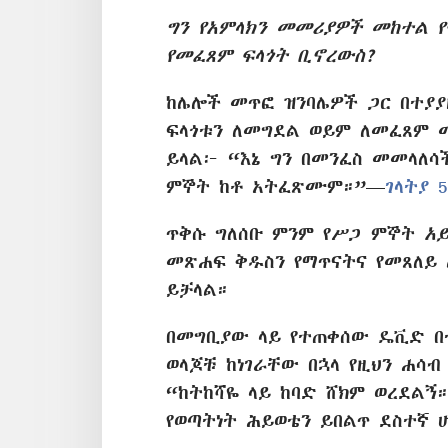
ግን የአምላክን መመሪያዎች መከተል 
የመፈጸም ፍላጎት ቢኖረውስ?
ከሌሎች መጥፎ ዝንባሌዎች ጋር በተያያ
ፍላጎቱን ለመግደል ወይም ለመፈጸም 
ይላል፦ “እኔ ግን በመንፈስ መመላለሳ
ምኞት ከቶ አትፈጽሙም።”—
ገላትያ 5
ጥቅሱ ግለሰቡ ምንም የሥጋ ምኞት
አ
መጽሐፍ ቅዱስን የማጥናትና የመጸለይ
ይቻላል።
በመግቢያው ላይ የተጠቀሰው ዴቪድ በ
ወላጆቹ ከነገራቸው በኋላ የዚህን ሐሳ
“ከትከሻዬ ላይ ከባድ ሸክም ወረደልኝ
የወጣትነት ሕይወቴን ይበልጥ ደስተኛ ሆ