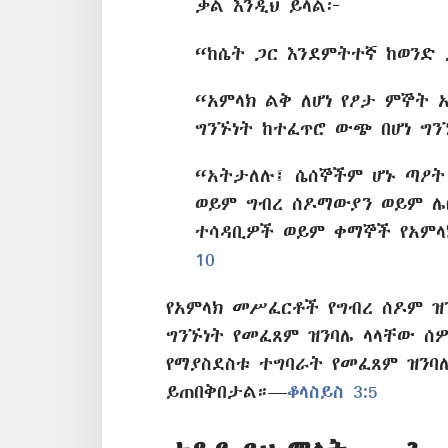
ቃል እንዲህ ይላል፦
“ከሴት ጋር እንደምትተኛ ከወንድ
“አምላክ ልቅ ለሆነ የፆታ ምኞት 
ግንኙነት ከተፈጥሮ ውጭ በሆነ ግ
“አትታለሉ፤ ሴሰኞችም ሆኑ ጣዖ
ወይም ግብረ ሰዶማውያን ወይም ሌ
ተሳዳቢዎች ወይም ቀማኞች የአም
10
የአምላክ መሥፈርቶች የግብረ ሰዶም ዝ
ግንኙነት የመፈጸም ዝንባሌ ላላቸው ሰዎ
የማያስደስቱ ተግባራት የመፈጸም ዝን
ይጠበቅበታል።—
ቆላስይስ 3:5