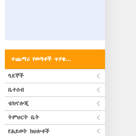
ተጨማሪ የወጣቶች ጥያቄ...
ጓደኞች
ቤተሰብ
ቴክኖሎጂ
ትምህርት ቤት
የሕይወት ክህሎቶች