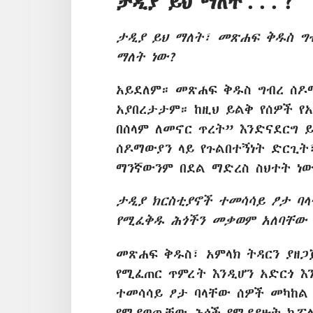
ታዲያ ይህ ማለት . . . ?
ታዲያ ይህ ማለት፣ መጽሐፍ ቅዱስ ግ
ማለት ነው?
አይደለም። መጽሐፍ ቅዱስ ግብረ ሰዶ
አያበረታታም። ከዚህ ይልቅ የሰዎች የአ
በሰላም ለመኖር ጥረት” እንድናደርግ ይ
ሰዶማውያን ላይ የጉልበተኝነት ድርጊት
ማንኛውንም በደል ማድረስ ስህተት ነ
ታዲያ ክርስቲያኖች ተመሳሳይ ፆታ ባ
የሚፈቅዱ ሕጎችን መቃወም አለባቸው 
መጽሐፍ ቅዱስ፣ አምላክ ትዳርን ያዘጋ
የሚፈጠር ጥምረት እንዲሆን አድርጎ እን
ተመሳሳይ ፆታ ባላቸው ሰዎች መካከል
የሚያወጧቸው ሕጎች የሚያያዙት ከፖለቲ