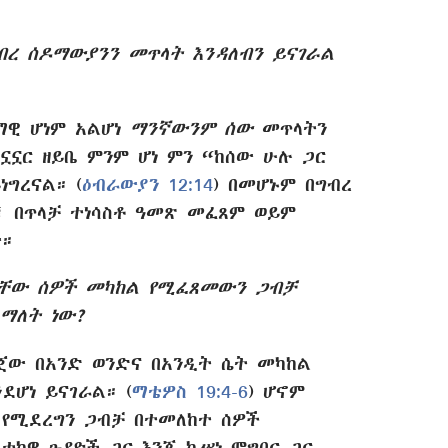
ብረ ሰዶማውያንን መጥላት እንዳለብን ይናገራል
ማዊ ሆነም አልሆነ
ማንኛውንም ሰው
መጥላትን
ኗኗር ዘይቤ ምንም ሆነ ምን “ከሰው ሁሉ ጋር
ነግረናል። (
ዕብራውያን 12:14
) በመሆኑም በግብረ
፣ በጥላቻ ተነሳስቶ ዓመጽ መፈጸም ወይም
ው።
ላቸው ሰዎች መካከል የሚፈጸመውን ጋብቻ
ማለት ነው?
ጀው በአንድ ወንድና በአንዲት ሴት መካከል
ደሆነ ይናገራል። (
ማቴዎስ 19:4-6
) ሆኖም
 የሚደረግን ጋብቻ በተመለከተ ሰዎች
ካዊ ጉዳዮች ጋር እንጂ ከሥነ ምግባር ጋር