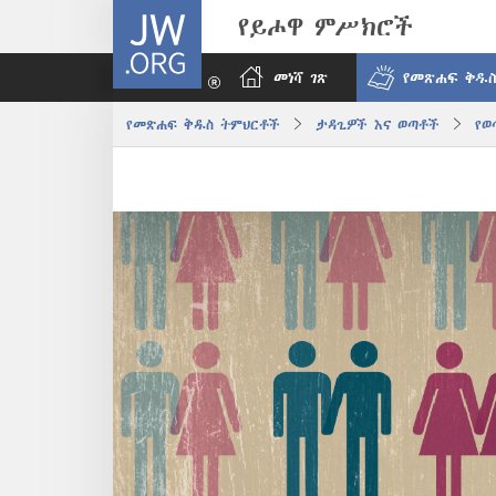
JW.ORG
የይሖዋ ምሥክሮች
መነሻ ገጽ
የመጽሐፍ ቅዱስ
የመጽሐፍ ቅዱስ ትምህርቶች
ታዳጊዎች እና ወጣቶች
የወ