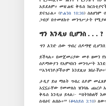
አይደለም። መጽሐፍ ቅዱስ ክርስቲያኖች
ይናገራል። (
ዮሐንስ 18:36
) ስለሆነም
ጋብቻ በተመለከተ መንግሥታት የሚያ
ግን እንዲህ ቢሆንስ . . . ?
ግን አንድ ሰው ግብረ ሰዶማዊ ቢሆንስ
ይችላል። በመጀመሪያው መቶ ዘመን የ
ሰዶማውያን የአምላክን መንግሥት እንደ
“አንዳንዶቻችሁም እንደዚህ
ነበራችሁ
።
ታዲያ ይህ ማለት ግብረ ሰዶም መፈጸ
አኗኗራቸው የመመለስ ዝንባሌ
ጨርሶ
አ
ቅዱስ እንዲህ ይላል፦ “በትክክለኛ እ
ስብዕና ልበሱ።” (
ቆላስይስ 3:10
) ለው