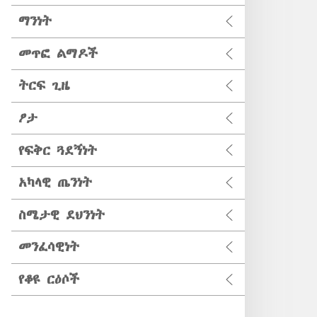
ማንነት
መጥፎ ልማዶች
ትርፍ ጊዜ
ፆታ
የፍቅር ጓደኝነት
አካላዊ ጤንነት
ስሜታዊ ደህንነት
መንፈሳዊነት
የቆዩ ርዕሶች