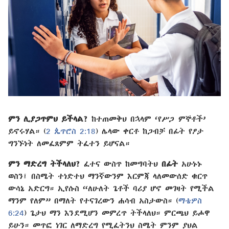
ምን ሊያጋጥምህ ይችላል?
ከተጠመቅህ በኋላም ‘የሥጋ ምኞቶች’
ይኖሩሃል። (
2 ጴጥሮስ 2:18
) ሌላው ቀርቶ ከጋብቻ በፊት የፆታ
ግንኙነት ለመፈጸምም ትፈተን ይሆናል።
ምን ማድረግ ትችላለህ?
ፈተና ውስጥ ከመግባትህ
በፊት
አሁኑኑ
ወስን፤ በስሜት ተነድተህ ማንኛውንም እርምጃ ላለመውሰድ ቁርጥ
ውሳኔ አድርግ። ኢየሱስ “ለሁለት ጌቶች ባሪያ ሆኖ መገዛት የሚችል
ማንም የለም” በማለት የተናገረውን ሐሳብ አስታውስ። (
ማቴዎስ
6:24
) ጌታህ ማን እንደሚሆን መምረጥ ትችላለህ። ምርጫህ ይሖዋ
ይሁን። መጥፎ ነገር ለማድረግ የሚፈትንህ ስሜት ምንም ያህል