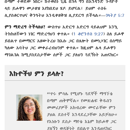
በጣም ትወደው ነበር። ከተወሰነ ጊዜ በኋላ ግን በአንዳንድ ጉዳዮች
ላይ ይሖዋን መታዘዝ እየከበደህ ሄዶ ይሆናል፤ ይህም ተስፋ
ሊያስቆርጥህና ቅንዓትህ እንዲቀዘቅዝ ሊያደርግ ይችላል።—
ገላትያ 5:7
ምን ማድረግ ትችላለህ?
ውስጥህ አድርግ አድርግ ባይልህም እንኳ
ትክክለኛውን ነገር ማድረግህን ቀጥል። (
1 ቆሮንቶስ 9:27
) ስለ ይሖዋ
ይበልጥ በመማርና አዘውትረህ ከእሱ ጋር በጸሎት በመነጋገር በሰማይ
ካለው አባትህ ጋር መቀራረብህንም ቀጥል። ከዚህም ሌላ ይሖዋን
ማገልገል ከሚያስደስታቸው ሰዎች ጋር ያለህን ጓደኝነት አጠናክር።
እኩዮችህ ምን ይላሉ?
“ጥሩ ምሳሌ የሚሆኑ ጓደኞች ማግኘቴ
በጣም ጠቅሞኛል። የመጽሐፍ ቅዱስን
መመሪያዎች አክብረው መኖራቸው ምን
ያህል ደስተኛ እንዳደረጋቸው አይቻለሁ።
የእነሱን ደስታ ማየቴ እኔም ከይሖዋ ጋር
ያለኝን ወዳጅነት ይበልጥ እንዳጠናክር