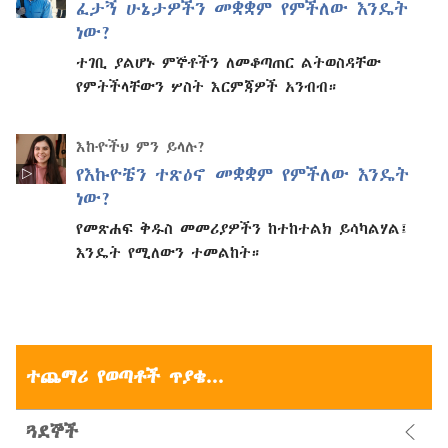
ፈታኝ ሁኔታዎችን መቋቋም የምችለው እንዴት
ነው?
ተገቢ ያልሆኑ ምኞቶችን ለመቆጣጠር ልትወስዳቸው
የምትችላቸውን ሦስት እርምጃዎች አንብብ።
እኩዮችህ ምን ይላሉ?
የእኩዮቼን ተጽዕኖ መቋቋም የምችለው እንዴት
ነው?
የመጽሐፍ ቅዱስ መመሪያዎችን ከተከተልክ ይሳካልሃል፤
እንዴት የሚለውን ተመልከት።
ተጨማሪ የወጣቶች ጥያቄ...
ጓደኞች