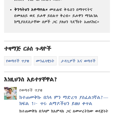
ቅንዓትህን አቀጣጥል።
መጽሐፍ ቅዱስን በማጥናትና
በመጸለይ ወደ ይሖዋ ይበልጥ ቅረብ። ይሖዋን ማገልገል
ከሚያስደስታቸው ሰዎች ጋር ያለህን ጓደኝነት አጠናክር።
ተዛማጅ ርዕሰ ጉዳዮች
የወጣቶች ጥያቄ
መንፈሳዊነት
ታዳጊዎች እና ወጣቶች
እነዚህንስ አይተሃቸዋል?
የወጣቶች ጥያቄ
ከተጠመቅኩ በኋላ ምን ማድረግ ያስፈልገኛል?—
ክፍል 1፦ ጥሩ ልማዶችህን ይዘህ ቀጥል
ከተጠመቅክ በኋላም ከአምላክ ጋር ለመሠረትከው ወዳጅነት