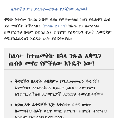
እኩዮችህ ምን ይላሉ?—ከሁሉ የተሻለው ሕይወት
ዋናው ነጥብ፦
ንጹሕ አቋም ይዘህ የምትመላለስ ከሆነ የይሖዋን ልብ
ደስ ማሰኘት ትችላለህ! (
ምሳሌ 27:11
) ከእሱ ጎን ለመሰለፍ
በመምረጥህ በጣም ይደሰታል፤ ደግሞም የሰይጣንን ጥቃት ለመቋቋም
የሚያስፈልግህን እርዳታ ሁሉ ያደርግልሃል።
ክለሳ፦ ከተጠመቅኩ በኋላ ንጹሕ አቋሜን
ጠብቄ መኖር የምችለው እንዴት ነው?
ችግሮችን በጽናት ተቋቋም።
የሚያጋጥሙህን ችግሮች፣
እምነትህን ለማጠናከርና በይሖዋ ይበልጥ ለመታመን
እንደሚያስችሉህ አጋጣሚዎች አድርገህ ተመልከታቸው።
ለኃጢአት ፈተናዎች እጅ አትስጥ።
ፈተና ውስጥ
ከመግባትህ
በፊት
ቁርጥ ውሳኔ አድርግ፤ በስሜት ተነድተህ
አንድም ነገር ላለማድረግ ወስን።