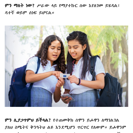
ምን ማለት ነው?
ሥራው ላይ የማያተኩር ሰው እየለገመ ይሄዳል፤
ዳተኛ ወይም ሰነፍ ይሆናል።
ምን ሊያጋጥምህ ይችላል?
የተጠመቅክ ሰሞን ይሖዋን ለማገልገል
ያለህ ስሜትና ቅንዓትህ ልዩ እንደሚሆን ጥርጥር የለውም። ይሖዋንም