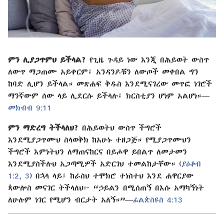
ምን ሊያጋጥምህ ይችላል?
የጊዜ ጉዳይ ነው እንጂ በሕይወት ውስጥ
ለውጥ ማጋጠሙ አይቀርም፤ አንዳንዶቹን ለውጦች መቀበል ግን
ከባድ ሊሆን ይችላል። መጽሐፍ ቅዱስ እንደሚናገረው መጥፎ ነገሮች
ማንኛውም ሰው ላይ ሊደርሱ ይችላሉ፤ ክርስቲያን ሆነም አልሆነ።—
መክብብ 9:11
ምን ማድረግ ትችላለህ?
በሕይወትህ ውስጥ ችግሮች
እንደሚያጋጥሙህ ስላወቅክ ከአሁኑ ተዘጋጅ። የሚያጋጥሙህን
ችግሮች እምነትህን ለማጠናከርና በይሖዋ ይበልጥ ለመታመን
እንደሚያስችሉህ አጋጣሚዎች አድርገህ ተመልከታቸው። (
ያዕቆብ
1:2, 3
) በኋላ ላይ፣ ከራስህ ተሞክሮ ተነስተህ እንደ ሐዋርያው
ጳውሎስ መናገር ትችላለህ፦ “ኃይልን በሚሰጠኝ በእሱ አማካኝነት
ለሁሉም ነገር የሚሆን ብርታት አለኝ።”—
ፊልጵስዩስ 4:13