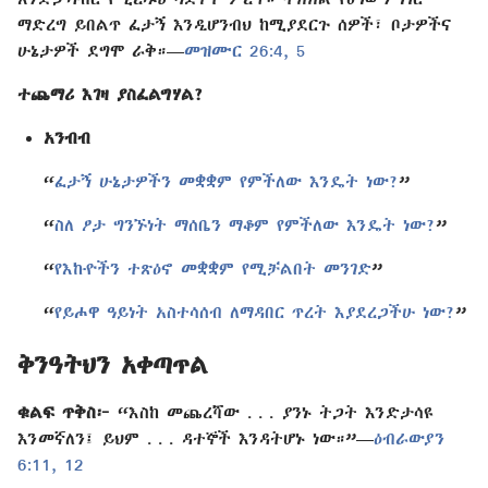
ማድረግ ይበልጥ ፈታኝ እንዲሆንብህ ከሚያደርጉ ሰዎች፣ ቦታዎችና
ሁኔታዎች ደግሞ ራቅ።—
መዝሙር 26:4, 5
ተጨማሪ እገዛ ያስፈልግሃል?
አንብብ
“
ፈታኝ ሁኔታዎችን መቋቋም የምችለው እንዴት ነው?
”
“
ስለ ፆታ ግንኙነት ማሰቤን ማቆም የምችለው እንዴት ነው?
”
“
የእኩዮችን ተጽዕኖ መቋቋም የሚቻልበት መንገድ
”
“
የይሖዋ ዓይነት አስተሳሰብ ለማዳበር ጥረት እያደረጋችሁ ነው?
”
ቅንዓትህን አቀጣጥል
ቁልፍ ጥቅስ፦
“እስከ መጨረሻው . . . ያንኑ ትጋት እንድታሳዩ
እንመኛለን፤ ይህም . . . ዳተኞች እንዳትሆኑ ነው።”—
ዕብራውያን
6:11, 12