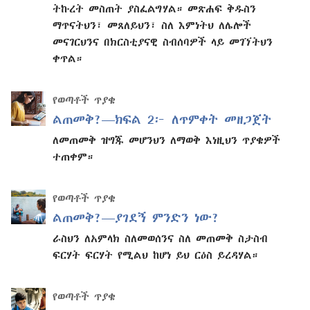
ትኩረት መስጠት ያስፈልግሃል። መጽሐፍ ቅዱስን
ማጥናትህን፣ መጸለይህን፣ ስለ እምነትህ ለሌሎች
መናገርህንና በክርስቲያናዊ ስብሰባዎች ላይ መገኘትህን
ቀጥል።
የወጣቶች ጥያቄ
ልጠመቅ?—ክፍል 2፦ ለጥምቀት መዘጋጀት
ለመጠመቅ ዝግጁ መሆንህን ለማወቅ እነዚህን ጥያቄዎች
ተጠቀም።
የወጣቶች ጥያቄ
ልጠመቅ?—ያገደኝ ምንድን ነው?
ራስህን ለአምላክ ስለመወሰንና ስለ መጠመቅ ስታስብ
ፍርሃት ፍርሃት የሚልህ ከሆነ ይህ ርዕስ ይረዳሃል።
የወጣቶች ጥያቄ