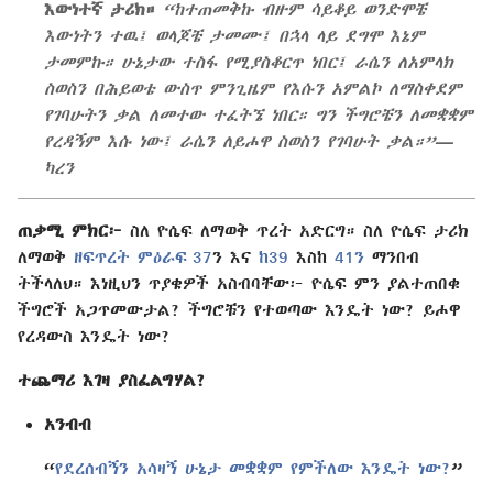
እውነተኛ ታሪክ።
“ከተጠመቅኩ ብዙም ሳይቆይ ወንድሞቼ
እውነትን ተዉ፤ ወላጆቼ ታመሙ፤ በኋላ ላይ ደግሞ እኔም
ታመምኩ። ሁኔታው ተስፋ የሚያስቆርጥ ነበር፤ ራሴን ለአምላክ
ስወስን በሕይወቴ ውስጥ ምንጊዜም የእሱን አምልኮ ለማስቀደም
የገባሁትን ቃል ለመተው ተፈትኜ ነበር። ግን ችግሮቼን ለመቋቋም
የረዳኝም እሱ ነው፤ ራሴን ለይሖዋ ስወስን የገባሁት ቃል።”—
ካረን
ጠቃሚ ምክር፦
ስለ ዮሴፍ ለማወቅ ጥረት አድርግ። ስለ ዮሴፍ ታሪክ
ለማወቅ
ዘፍጥረት ምዕራፍ 37
⁠ን እና
ከ39
እስከ
41⁠ን
ማንበብ
ትችላለህ። እነዚህን ጥያቄዎች አስብባቸው፦ ዮሴፍ ምን ያልተጠበቁ
ችግሮች አጋጥመውታል? ችግሮቹን የተወጣው እንዴት ነው? ይሖዋ
የረዳውስ እንዴት ነው?
ተጨማሪ እገዛ ያስፈልግሃል?
አንብብ
“
የደረሰብኝን አሳዛኝ ሁኔታ መቋቋም የምችለው እንዴት ነው?
”