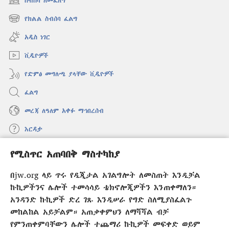
ስብሰባ ለመፈለግ
(አዲስ
ዊንዶው
የክልል ስብሰባ ፈልግ
(አዲስ
ክፈት)
ዊንዶው
አዲስ ነገር
ክፈት)
ቪዲዮዎች
የድምፅ መግለጫ ያላቸው ቪዲዮዎች
ፈልግ
መረጃ ለዓለም አቀፉ ማኅበረሰብ
እርዳታ
የሚስጥር አጠባበቅ ማስተካከያ
መዋጮዎች
(አዲስ
ዊንዶው
በjw.org ላይ ጥሩ የዲጂታል አገልግሎት ለመስጠት እንዲቻል
ክፈት)
የመጠበቂያ ግንብ የኢንተርኔት ቤተ መጻሕፍት
ኩኪዎችንና ሌሎች ተመሳሳይ ቴክኖሎጂዎችን እንጠቀማለን።
(አዲስ
ዊንዶው
አንዳንድ ኩኪዎች ድረ ገጹ እንዲሠራ የግድ ስለሚያስፈልጉ
®
JW Hub
ክፈት)
(አዲስ
መከልከል አይቻልም። አጠቃቀምህን ለማሻሻል ብቻ
ዊንዶው
የምንጠቀምባቸውን ሌሎች ተጨማሪ ኩኪዎች መፍቀድ ወይም
®