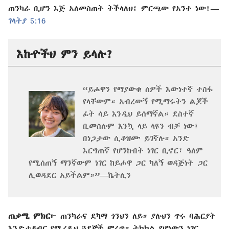
ጠንካራ ቢሆን እጅ አለመስጠት ትችላለህ፤ ምርጫው የአንተ ነው!—
ገላትያ 5:16
እኩዮችህ ምን ይላሉ?
“ይሖዋን የማያውቁ ሰዎች እውነተኛ ተስፋ
የላቸውም። አብረውኝ የሚማሩትን ልጆች
ፊት ሳይ እንዲህ ይሰማኛል። ደስተኛ
ቢመስሉም እንኳ ላይ ላዩን ብቻ ነው፤
በነጋታው ሲቆዝሙ ይገኛሉ። አንድ
እርግጠኛ የሆንኩበት ነገር ቢኖር፣ ዓለም
የሚሰጠኝ ማንኛውም ነገር ከይሖዋ ጋር ካለኝ ወዳጅነት ጋር
ሊወዳደር አይችልም።”—ኬትሊን
ጠቃሚ ምክር፦
ጠንካራና ደካማ ጎንህን ለይ። ያሉህን ጥሩ ባሕርያት
እንድታዳብር የሚረዱህ ጓደኞች ምረጥ። ትክክል የሆነውን ነገር