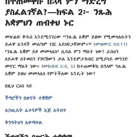
ከተጠመቅኩ በኋላ ምን ማድረግ
ያስፈልገኛል?—ክፍል 2፦ ንጹሕ
አቋምህን ጠብቀህ ኑር
መጽሐፍ ቅዱስ እንደሚናገረው “ንጹሕ አቋም ይዘው የሚመላለሱትን
ይሖዋ አንዳች መልካም ነገር አይነፍጋቸውም።” (
መዝሙር 84:11
)
‘ንጹሕ አቋም ይዞ መመላለስ’ ሲባል ምን ማለት ነው? ራስህን
ለይሖዋ ስትወስን የገባኸውን ቃል እንደምታከብር በሚያሳይ መንገድ
መኖር ማለት ነው። (
መክብብ 5:4, 5
) ከተጠመቅክ በኋላም ንጹሕ
አቋም ይዘህ መመላለስ የምትችለው እንዴት ነው?
በዚህ ርዕስ ላይ
ችግሮችን በጽናት ተቋቋም
ለኃጢአት ፈተናዎች እጅ አትስጥ
ቅንዓትህን አቀጣጥል