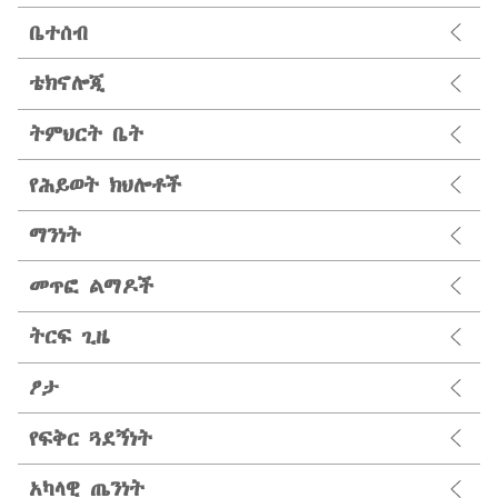
ቤተሰብ
ቴክኖሎጂ
ትምህርት ቤት
የሕይወት ክህሎቶች
ማንነት
መጥፎ ልማዶች
ትርፍ ጊዜ
ፆታ
የፍቅር ጓደኝነት
አካላዊ ጤንነት