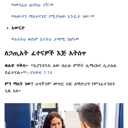
“
መንፈሰ ጠንካራ ነኝ?
”
“
ለውጥን ማስተናገድ የሚቻለው እንዴት ነው?
”
አውርድ
“
አባትህ ወይም እናትህ ታማሚ ከሆኑ
”
ለኃጢአት ፈተናዎች እጅ አትስጥ
ቁልፍ ጥቅስ፦
“እያንዳንዱ ሰው በራሱ ምኞት ሲማረክና ሲታለል
ይፈተናል።”—
ያዕቆብ 1:14
ምን ማለት ነው?
ሁላችንም መጥፎ ነገር ለማድረግ የምንፈተንበት
ጊዜ አለ።