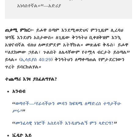
አነሳስቶኛል።”—አድሪያ
ጠቃሚ ምክር፦
ይሖዋ በጣም እንደሚወድህና ምንጊዜም ሊረዳህ
ዝግጁ እንደሆነ አስታውስ። ለጊዜው ቅንዓትህ ቢቀዘቅዝም እንኳ
አዝኖብኛል ብለህ ለመደምደም አትቸኩል። መጽሐፍ ቅዱስ፣ ይሖዋ
“ለደከመው ኃይል፣ ጉልበት ለሌላቸውም የተሟላ ብርታት ይሰጣል”
ይላል። (
ኢሳይያስ 40:29
) ቅንዓትህን ለማቀጣጠል የምታደርገውን
ጥረት ይባርክልሃል።
ተጨማሪ እገዛ ያስፈልግሃል?
አንብብ
“
ወጣቶች—‘የራሳችሁን መዳን ከፍጻሜ ለማድረስ ተግታችሁ
ሥሩ’
”
“
መንፈሳዊ ነገሮች አስደሳች እንዲሆኑልኝ ምን ላድርግ?
”
ቪዲዮ እይ