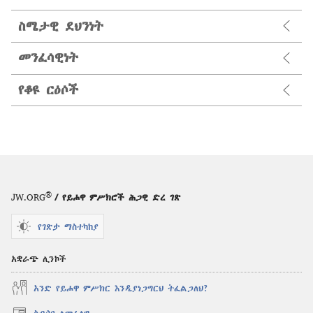
ስሜታዊ ደህንነት
መንፈሳዊነት
የቆዩ ርዕሶች
®
JW.ORG
/ የይሖዋ ምሥክሮች ሕጋዊ ድረ ገጽ
የገጽታ ማስተካከያ
አቋራጭ ሊንኮች
አንድ የይሖዋ ምሥክር እንዲያነጋግርህ ትፈልጋለህ?