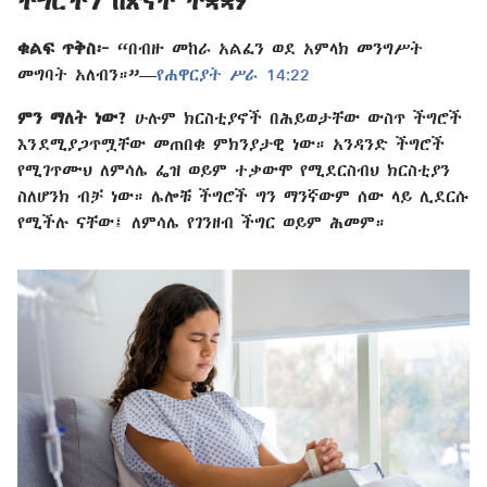
ችግሮችን በጽናት ተቋቋም
ቁልፍ ጥቅስ፦
“በብዙ መከራ አልፈን ወደ አምላክ መንግሥት
መግባት አለብን።”—
የሐዋርያት ሥራ 14:22
ምን ማለት ነው?
ሁሉም ክርስቲያኖች በሕይወታቸው ውስጥ ችግሮች
እንደሚያጋጥሟቸው መጠበቁ ምክንያታዊ ነው። አንዳንድ ችግሮች
የሚገጥሙህ ለምሳሌ ፌዝ ወይም ተቃውሞ የሚደርስብህ ክርስቲያን
ስለሆንክ ብቻ ነው። ሌሎቹ ችግሮች ግን ማንኛውም ሰው ላይ ሊደርሱ
የሚችሉ ናቸው፤ ለምሳሌ የገንዘብ ችግር ወይም ሕመም።