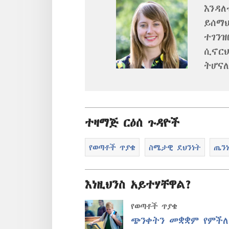
እንዳለ
ይሰማህ
ተገንዝ
ሲኖርህ
ትሆና
ተዛማጅ ርዕሰ ጉዳዮች
የወጣቶች ጥያቄ
ስሜታዊ ደህንነት
ጤን
እነዚህንስ አይተሃቸዋል?
የወጣቶች ጥያቄ
ጭንቀትን መቋቋም የምችለ