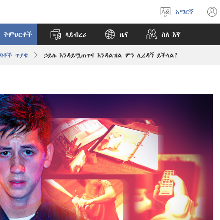
አማርኛ
ቋንቋ
ምረጥ
 ትምህርቶች
ላይብረሪ
ዜና
ስለ እኛ
ጣቶች ጥያቄ
ኃይሌ እንዳይሟጠጥና እንዳልዝል ምን ሊረዳኝ ይችላል?