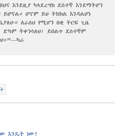
ብህና እንደዚያ ካላደረግክ ደስተኛ እንደማትሆን
 ይሆናል። ሆኖም ይህ ትክክል እንዳልሆነ
ቤያለሁ። ለራስህ የሚሆን በቂ ትርፍ ጊዜ
 ድካም ትቀንሳለህ፤ ይበልጥ ደስተኛም
ለህ።”—ካራ
ነት
ው እንዴት ነው?