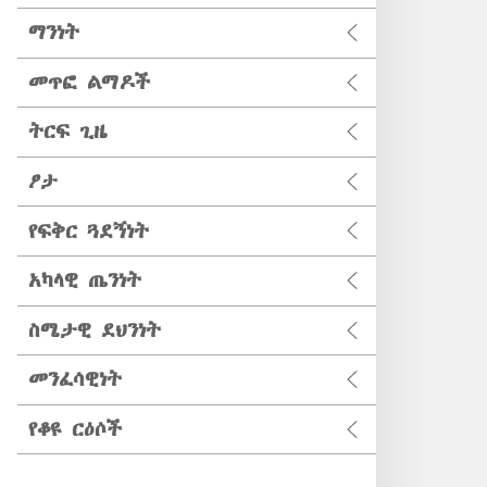
ማንነት
መጥፎ ልማዶች
ትርፍ ጊዜ
ፆታ
የፍቅር ጓደኝነት
አካላዊ ጤንነት
ስሜታዊ ደህንነት
መንፈሳዊነት
የቆዩ ርዕሶች