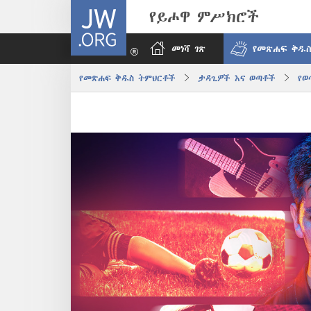
JW.ORG
የይሖዋ ምሥክሮች
መነሻ ገጽ
የመጽሐፍ ቅዱስ
የመጽሐፍ ቅዱስ ትምህርቶች
ታዳጊዎች እና ወጣቶች
የወ