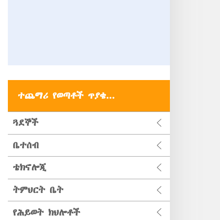
ተጨማሪ የወጣቶች ጥያቄ...
ጓደኞች
ቤተሰብ
ቴክኖሎጂ
ትምህርት ቤት
የሕይወት ክህሎቶች