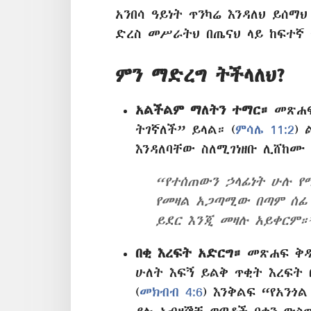
አንበሳ ዓይነት ጥንካሬ እንዳለህ ይሰማ
ድረስ መሥራትህ በጤናህ ላይ ከፍተኛ 
ምን ማድረግ ትችላለህ?
አልችልም ማለትን ተማር።
መጽሐፍ 
ትገኛለች” ይላል። (
ምሳሌ 11:2
) 
እንዳለባቸው ስለሚገነዘቡ ሊሸከሙ
“የተሰጠውን ኃላፊነት ሁሉ የ
የመዛል አጋጣሚው በጣም ሰፊ
ይደር እንጂ መዛሉ አይቀርም
በቂ እረፍት አድርግ።
መጽሐፍ ቅዱስ
ሁለት እፍኝ ይልቅ ጥቂት እረፍት 
(
መክብብ 4:6
) እንቅልፍ “የአንጎ