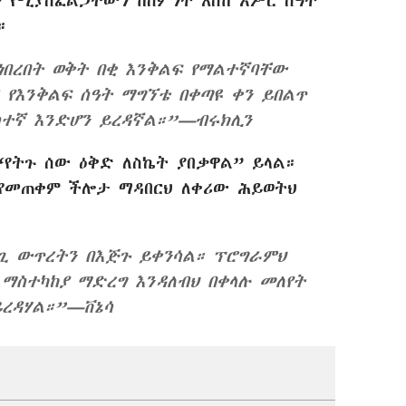
ጥ የሚያስፈልጋቸውን ከስምንት እስከ አሥር ሰዓት
።
ነበረበት ወቅት በቂ እንቅልፍ የማልተኛባቸው
 የእንቅልፍ ሰዓት ማግኘቴ በቀጣዩ ቀን ይበልጥ
ተኛ እንድሆን ይረዳኛል።”—ብሩክሊን
የትጉ ሰው ዕቅድ ለስኬት ያበቃዋል” ይላል።
 የመጠቀም ችሎታ ማዳበርህ ለቀሪው ሕይወትህ
ጊ ውጥረትን በእጅጉ ይቀንሳል። ፕሮግራምህ
 ማስተካከያ ማድረግ እንዳለብህ በቀላሉ መለየት
ይረዳሃል።”—ቨኔሳ