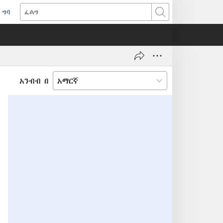
ግባ
(አዲስ
ፈልግ
ዊንዶው
ክፈት)
አንብብ በ