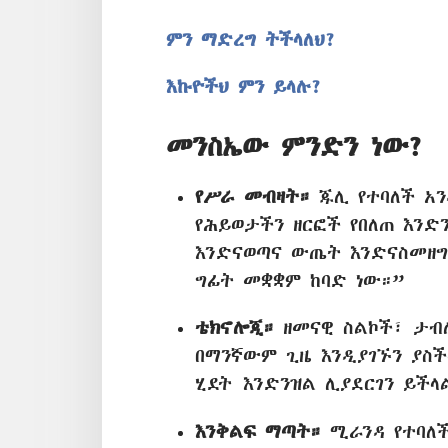
ምን ማድረግ ትችላለህ?
እኩዮችህ ምን ይላሉ?
መንስኤው ምንድን ነው?
የሥራ መብዛት።
ጁሊ የተባለች አን
የሕይወታችን ዘርፎች የበለጠ እንድ
እንድናወጣና ውጤት እንድናስመዘግ
ግፊት መቋቋም ከባድ ነው።”
ቴክኖሎጂ።
ዘመናዊ ስልኮች፣ ታብ
በማንኛውም ጊዜ እንዲያገኙን ያስች
ሂደት እንድንዝል ሊያደርገን ይችላ
እንቅልፍ ማጣት።
ሚራንዳ የተባለች