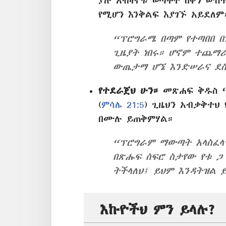
ያሉ አብዛኞቹ ወጣቶች በቀን ውስ
የሚሆን እንቅልፍ እያገኙ አይደለም
“ፕሮግራሜ በጣም የተጣበበ በ
ጊዜያት ነበሩ። ሆኖም ተጨማሪ
ውጤታማ ሆኜ እንድሠራና ደስ
የተደራጀህ ሁን።
መጽሐፍ ቅዱስ “
(
ምሳሌ 21:5
) ጊዜህን አብቃቅተህ
በሙሉ ይጠቅምሃል።
“ፕሮግራም ማውጣት አላስፈላ
በጽሑፍ ሰፍሮ ስታየው የቱ ጋ
ትችላለህ፤ ይህም እንዳትዝል 
እኩዮችህ ምን ይላሉ?