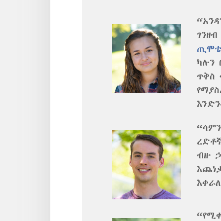
“አን
ገንዘ
ጢሞቴዎ
ካሉን 
ጥቅስ 
የማያስ
እንድን
“ሳም
ረድቶኛ
ብዙ ኃ
እጨነቃ
እቀራ
“የሚ