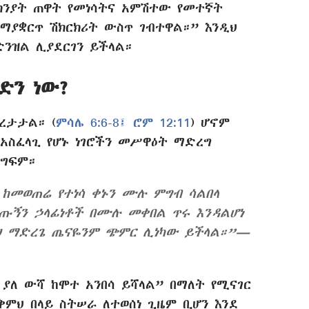
ክንያት ጠዋት የመነሳትና አምሽተው የመተኛት
ማያቋርጥ ሽክርክሪት ውስጥ ገብተዋል።” እንዲህ
ንዝል ሊያደርገን ይችላል።
ድን ነው?
ረታታል። (
ምሳሌ 6:6-8፤
ሮም 12:11
) ሆኖም
አስፈላጊ የሆኑ ነገሮችን መሥዋዕት ማድረግ
ደግፍም።
 ከመወጠሬ የተነሳ ቀኑን ሙሉ ምግብ ሳልበላ
ሰጡኝን ኃላፊነቶች በሙሉ መቀበል ጥሩ እንዳልሆነ
ህ ማድረጌ ጤናዬንም ጭምር ሊነካው ይችላል።”—
ያለ ውሻ ከሞተ አንበሳ ይሻላል” በማለት የሚናገር
አቅምህ በላይ ስትሠራ ለተወሰነ ጊዜም ቢሆን እንደ