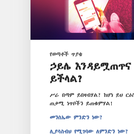
የወጣቶች ጥያቄ
ኃይሌ እንዳይሟጠጥና
ይችላል?
ሥራ በጣም ይበዛብሃል? ከሆነ ይህ ር
ጠቃሚ ነጥቦችን ይጠቁምሃል!
መንስኤው ምንድን ነው?
ሊያሳስብህ የሚገባው ለምንድን ነው?