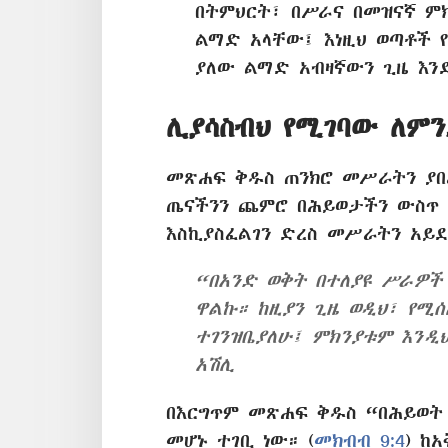
በትምህርት፣ በሥራና በመዝናኛ ም
ልማድ አላቸው፤ እነዚህ ወጣቶች የ
ያለው ልማድ አብዛኛውን ጊዜ እንድ
ሊያሳስብህ የሚገባው ለምን
መጽሐፍ ቅዱስ ጠንክሮ መሥራትን ያበ
ጤናችንን ጨምሮ በሕይወታችን ውስጥ 
እስኪያስፈልገን ድረስ መሥራትን አይ
“በአንድ ወቅት በተለያዩ ሥራዎች
ዋልኩ። ከዚያን ጊዜ ወዲህ፣ የሚ
ተገንዝቤያለሁ፤ ምክንያቱም እንዲ
አሽሊ
በእርግጥም መጽሐፍ ቅዱስ “በሕይወት 
መሆኑ ተገቢ ነው። (
መክብብ 9:4
) ከ