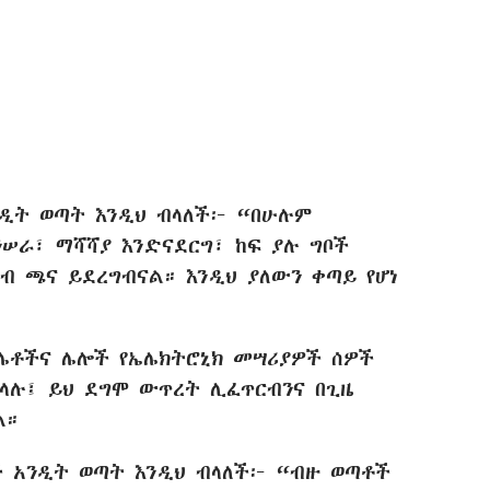
ዲት ወጣት እንዲህ ብላለች፦ “በሁሉም
ንሠራ፣ ማሻሻያ እንድናደርግ፣ ከፍ ያሉ ግቦች
ብ ጫና ይደረግብናል። እንዲህ ያለውን ቀጣይ የሆነ
ሌቶችና ሌሎች የኤሌክትሮኒክ መሣሪያዎች ሰዎች
ላሉ፤ ይህ ደግሞ ውጥረት ሊፈጥርብንና በጊዜ
ል።
 አንዲት ወጣት እንዲህ ብላለች፦ “ብዙ ወጣቶች