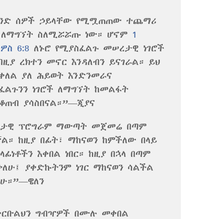
ዳንድ ሰዎች ኃይላቸው የሚሟጠጠው ተጨማሪ
ብ ለማግኘት ስለሚሯሯጡ ነው። ሆኖም
1
ስ 6:8
ለኑሮ የሚያስፈልጉ መሠረታዊ ነገሮች
በዚያ ረክተን መኖር እንዳለብን ይናገራል። ይህ
ቀለል ያለ ሕይወት እንድንመራና
ፈልጉንን ነገሮች ለማግኘት ከመልፋት
ቆጠብ ያሳስበናል።”—ጂያና
ንታዊ ፕሮግራም ማውጣት መጀመሬ በጣም
ል። ከዚያ በፊት፣ ማከናወን ከምችለው በላይ
ላፊነቶችን እቀበል ነበር። ከዚያ በኋላ በጣም
ለሁ፤ ያቀድኩትንም ነገር ማከናወን ሳልችል
ለሁ።”—ዌለን
ቀርቡልህን ግብዣዎች በሙሉ መቀበል