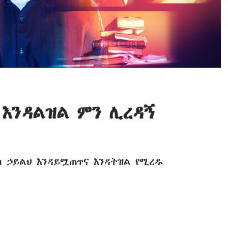
 እንዳልዝል ምን ሊረዳኝ
ዕስ ኃይልህ እንዳይሟጠጥና እንዳትዝል የሚረዱ