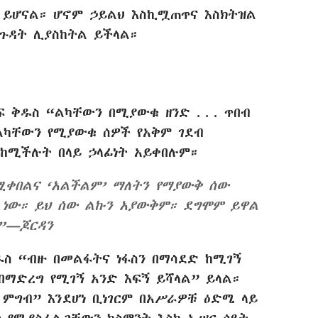
ህ ይሆናል። ሆኖም ኃይልህ እስኪሟጠጥና እስክትዝል
ጉዳት ሊያስከትል ይችላል።
ቅዱስ “ልካቸውን በሚያውቁ ዘንድ . . . ጥበብ
ልካቸውን የሚያውቁ ሰዎች የአቅም ገደብ
 ከሚችሉት በላይ ኃላፊነት አይቀበሉም።
ሚቀበልና ‘አልችልም’ ማለትን የማያውቅ ሰው
 ነው። ይህ ሰው ልኩን አያውቅም። ደግሞም ይዋል
።”—ጆርዳን
 “ብዙ በመልፋትና ነፋስን በማሳደድ ከሚገኝ
በማድረግ የሚገኝ አንድ እፍኝ ይሻላል” ይላል።
ል ምግብ” እንደሆነ ቢነገርም በአሥራዎቹ ዕድሜ ላይ