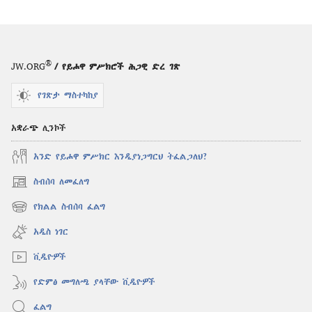
®
JW.ORG
/ የይሖዋ ምሥክሮች ሕጋዊ ድረ ገጽ
የገጽታ ማስተካከያ
አቋራጭ ሊንኮች
አንድ የይሖዋ ምሥክር እንዲያነጋግርህ ትፈልጋለህ?
ስብሰባ ለመፈለግ
(አዲስ
ዊንዶው
የክልል ስብሰባ ፈልግ
(አዲስ
ክፈት)
ዊንዶው
አዲስ ነገር
ክፈት)
ቪዲዮዎች
የድምፅ መግለጫ ያላቸው ቪዲዮዎች
ፈልግ