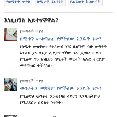
የወጣቶች ጥያቄ
ስሜታዊ ደህንነት
የሕይወት ክህሎቶች
እነዚህንስ አይተሃቸዋል?
የወጣቶች ጥያቄ
ስሜቴን መቆጣጠር የምችለው እንዴት ነው?
የስሜት መለዋወጥ የተለመደ ነገር ቢሆንም ብዙ ወጣቶች
እንዲህ ያለ ሁኔታ ሲያጋጥማቸው ግራ ይጋባሉ። ደስ
የሚለው ግን እነዚህን ስሜቶች መረዳት አልፎ ተርፎም
መቆጣጠር ትችላለህ።
የወጣቶች ጥያቄ
ጭንቀትን መቋቋም የምችለው እንዴት ነው?
የሚሰማህ ጭንቀት እንዲጎዳህ ሳይሆን እንዲጠቅምህ
የሚያደርጉ ስድስት ነጥቦች።