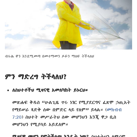
ብሩሕ ቀን እንደሚመጣ በመተማመን ዶፉን ማለፍ ትችላለህ
ምን ማድረግ ትችላለህ?
ለስህተቶችህ ሚዛናዊ አመለካከት ይኑርህ።
መጽሐፍ ቅዱስ “ሁልጊዜ ጥሩ ነገር የሚያደርግና ፈጽሞ ኃጢአት
የማይሠራ ጻድቅ ሰው በምድር ላይ የለም” ይላል። (
መክብብ
7:20
) ስህተት መሥራትህ ሰው መሆንህን እንጂ ዋጋ ቢስ
መሆንህን የሚያሳይ አይደለም።
ሚዛናዊ መሆን የምትችለው እንዴት ነው?
ስህተትህን ለማረም