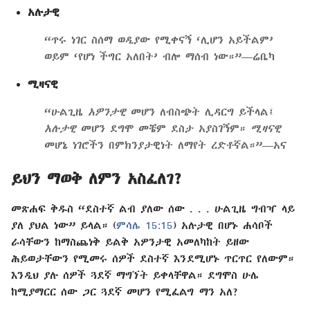
አሉታዊ
“ጥሩ ነገር ስሰማ ወዲያው የሚቀናኝ ‘ሊሆን አይችልም’
ወይም ‘የሆነ ችግር አለበት’ ብሎ ማሰብ ነው።”—ሬቤካ
ሚዛናዊ
“ሁልጊዜ
አዎንታዊ
መሆን ለብስጭት ሊዳርግ ይችላል፤
አሉታዊ
መሆን ደግሞ መቼም ደስታ አያስገኝም።
ሚዛናዊ
መሆኔ ነገሮችን በምክንያታዊነት ለማየት ረድቶኛል።”—አና
ይህን ማወቅ ለምን አስፈለገ?
መጽሐፍ ቅዱስ “ደስተኛ ልብ ያለው ሰው . . . ሁልጊዜ ግብዣ ላይ
ያለ ያህል ነው” ይላል። (
ምሳሌ 15:15
) አሉታዊ በሆኑ ሐሳቦች
ራሳቸውን ከማስጨነቅ ይልቅ አዎንታዊ አመለካከት ይዘው
ሕይወታቸውን የሚመሩ ሰዎች ደስተኛ እንደሚሆኑ ጥርጥር የለውም።
እንዲህ ያሉ ሰዎች ጓደኛ ማግኘት ይቀላቸዋል። ደግሞስ ሁሌ
ከሚያማርር ሰው ጋር ጓደኛ መሆን የሚፈልግ ማን አለ?