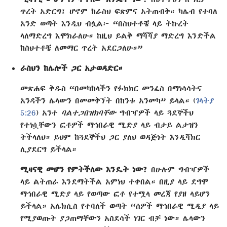
ጥረት አድርግ፤ ሆኖም ከራስህ ፍጽምና አትጠብቅ። ካሌብ የተባለ
አንድ ወጣት እንዲህ ብሏል፦ “በስህተቶቼ ላይ ትኩረት
ላለማድረግ እሞክራለሁ። ከዚህ ይልቅ ማሻሻያ ማድረግ እንድችል
ከስህተቶቼ ለመማር ጥረት አደርጋለሁ።”
ራስህን ከሌሎች ጋር አታወዳድር።
መጽሐፍ ቅዱስ “በመካከላችን የፉክክር መንፈስ በማነሳሳትና
አንዳችን ሌላውን በመመቅኘት በከንቱ አንመካ” ይላል። (
ገላትያ
5:26
) አንተ
ባልተጋበዝክባቸው
ግብዣዎች ላይ ጓደኞችህ
የተነሷቸውን ፎቶዎች ማኅበራዊ ሚድያ ላይ ብታይ ልታዝን
ትችላለህ። ይህም ከጓደኞችህ ጋር ያለህ ወዳጅነት እንዲሻክር
ሊያደርግ ይችላል።
ሚዛናዊ መሆን የምትችለው እንዴት ነው?
በሁሉም ግብዣዎች
ላይ ልትጠራ እንደማትችል አምነህ ተቀበል። በዚያ ላይ ደግሞ
ማኅበራዊ ሚድያ ላይ የወጣው ፎቶ የተሟላ መረጃ የያዘ ላይሆን
ይችላል። አሌክሲስ የተባለች ወጣት “ሰዎች ማኅበራዊ ሚዲያ ላይ
የሚያወጡት ያጋጠማቸውን አስደሳች ነገር ብቻ ነው። ሌላውን