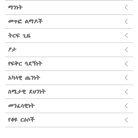
ማንነት
መጥፎ ልማዶች
ትርፍ ጊዜ
ፆታ
የፍቅር ጓደኝነት
አካላዊ ጤንነት
ስሜታዊ ደህንነት
መንፈሳዊነት
የቆዩ ርዕሶች