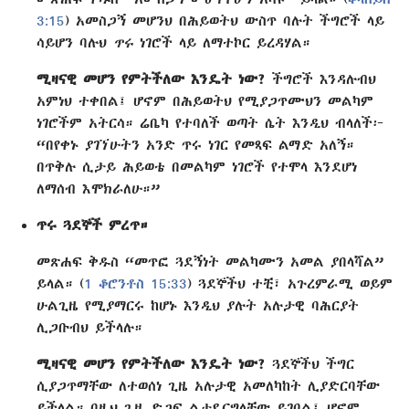
3:15
) አመስጋኝ መሆንህ በሕይወትህ ውስጥ ባሉት ችግሮች ላይ
ሳይሆን ባሉህ
ጥሩ
ነገሮች ላይ ለማተኮር ይረዳሃል።
ሚዛናዊ መሆን የምትችለው እንዴት ነው?
ችግሮች እንዳሉብህ
አምነህ ተቀበል፤ ሆኖም በሕይወትህ የሚያጋጥሙህን መልካም
ነገሮችም አትርሳ። ሬቤካ የተባለች ወጣት ሴት እንዲህ ብላለች፦
“በየቀኑ ያገኘሁትን አንድ ጥሩ ነገር የመጻፍ ልማድ አለኝ።
በጥቅሉ ሲታይ ሕይወቴ በመልካም ነገሮች የተሞላ እንደሆነ
ለማሰብ እሞክራለሁ።”
ጥሩ ጓደኞች ምረጥ።
መጽሐፍ ቅዱስ “መጥፎ ጓደኝነት መልካሙን አመል ያበላሻል”
ይላል። (
1 ቆሮንቶስ 15:33
) ጓደኞችህ ተቺ፣ አጉረምራሚ ወይም
ሁልጊዜ የሚያማርሩ ከሆኑ እንዲህ ያሉት አሉታዊ ባሕርያት
ሊጋቡብህ ይችላሉ።
ሚዛናዊ መሆን የምትችለው እንዴት ነው?
ጓደኞችህ ችግር
ሲያጋጥማቸው ለተወሰነ ጊዜ አሉታዊ አመለካከት ሊያድርባቸው
ይችላል። በዚህ ጊዜ ድጋፍ ልታደርግላቸው ይገባል፤ ሆኖም