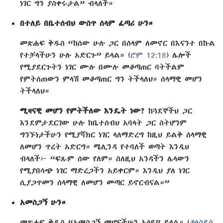
ነገር ግን ያስቀሩታል” ብላለች።
በተለይ በቤተሰብህ ውስጥ ሰላም ፈጣሪ ሁን።
መጽሐፍ ቅዱስ “ከሰው ሁሉ ጋር በሰላም ለመኖር በእናንተ በኩል
የተቻላችሁን ሁሉ አድርጉ” ይላል። (
ሮም 12:18
) ሌሎች
የሚያደርጉትን ነገር ሙሉ በሙሉ መቆጣጠር ባትችልም
የምትሰጠውን ምላሽ መቆጣጠር ግን ትችላለህ። ሰላማዊ መሆን
ትችላለህ።
ሚዛናዊ መሆን የምትችለው እንዴት ነው?
ከጓደኞችህ ጋር
እንደምታደርገው ሁሉ ከቤተሰብህ አባላት ጋር ስትሆንም
ግንኙነታችሁን የሚያሻክር ነገር ላለማድረግ ከዚህ ይልቅ ሰላማዊ
ለመሆን ጥረት አድርግ። ሜሊንዳ የተባለች ወጣት እንዲህ
ብላለች፦ “ፍጹም ሰው የለም። ስለዚህ አንዳችን ሌላውን
የሚያበሳጭ ነገር ማድረጋችን አይቀርም። እንዲህ ያለ ነገር
ሲያጋጥመን ሰላማዊ ለመሆን መጣር ይኖርብናል።”
አመስጋኝ ሁን።
መጽሐፍ ቅዱስ “አመስጋኝ መሆናችሁን አሳዩ” ይላል። (
ቆላስይስ