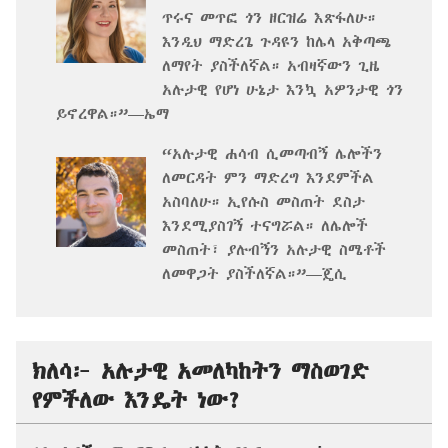
ጥሩና መጥፎ ጎን ዘርዝሬ እጽፋለሁ።
እንዲህ ማድረጌ ጉዳዩን ከሌላ አቅጣጫ
ለማየት ያስችለኛል። አብዛኛውን ጊዜ
አሉታዊ የሆነ ሁኔታ እንኳ አዎንታዊ ጎን
ይኖረዋል።”—ኤማ
“አሉታዊ ሐሳብ ሲመጣብኝ ሌሎችን
ለመርዳት ምን ማድረግ እንደምችል
አስባለሁ። ኢየሱስ መስጠት ደስታ
እንደሚያስገኝ ተናግሯል። ለሌሎች
መስጠት፣ ያሉብኝን አሉታዊ ስሜቶች
ለመዋጋት ያስችለኛል።”—ጄሲ
ክለሳ፦ አሉታዊ አመለካከትን ማስወገድ
የምችለው እንዴት ነው?