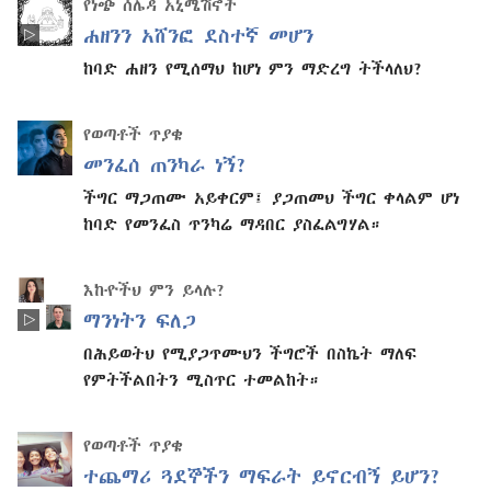
የነጭ ሰሌዳ አኒሜሽኖች
ሐዘንን አሸንፎ ደስተኛ መሆን
ከባድ ሐዘን የሚሰማህ ከሆነ ምን ማድረግ ትችላለህ?
የወጣቶች ጥያቄ
መንፈሰ ጠንካራ ነኝ?
ችግር ማጋጠሙ አይቀርም፤ ያጋጠመህ ችግር ቀላልም ሆነ
ከባድ የመንፈስ ጥንካሬ ማዳበር ያስፈልግሃል።
እኩዮችህ ምን ይላሉ?
ማንነትን ፍለጋ
በሕይወትህ የሚያጋጥሙህን ችግሮች በስኬት ማለፍ
የምትችልበትን ሚስጥር ተመልከት።
የወጣቶች ጥያቄ
ተጨማሪ ጓደኞችን ማፍራት ይኖርብኝ ይሆን?