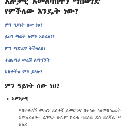
አሉታዊ አመለካከትን ማስወገድ
የምችለው እንዴት ነው?
ምን ዓይነት ሰው ነህ?
ይህን ማወቅ ለምን አስፈለገ?
ምን ማድረግ ትችላለህ?
ተጨማሪ መረጃ ለማግኘት
እኩዮችህ ምን ይላሉ?
ምን ዓይነት ሰው ነህ?
አዎንታዊ
“በተቻለኝ መጠን ደስተኛ ለመሆንና በቀላሉ ላለመበሳጨት
እሞክራለሁ። ፈገግታ ሁሌም ከፊቴ ባይለይ ደስ ይለኛል።”—
ቫለሪ