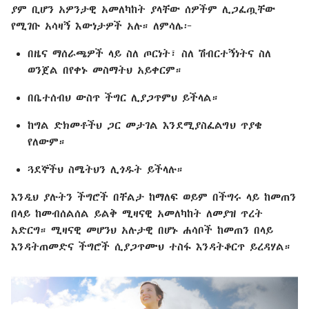
ያም ቢሆን አዎንታዊ አመለካከት ያላቸው ሰዎችም ሊጋፈጧቸው
የሚገቡ አሳዛኝ እውነታዎች አሉ። ለምሳሌ፦
በዜና ማሰራጫዎች ላይ ስለ ጦርነት፣ ስለ ሽብርተኝነትና ስለ
ወንጀል በየቀኑ መስማትህ አይቀርም።
በቤተሰብህ ውስጥ ችግር ሊያጋጥምህ ይችላል።
ከግል ድክመቶችህ ጋር መታገል እንደሚያስፈልግህ ጥያቄ
የለውም።
ጓደኞችህ ስሜትህን ሊጎዱት ይችላሉ።
እንዲህ ያሉትን ችግሮች በቸልታ ከማለፍ ወይም በችግሩ ላይ ከመጠን
በላይ ከመብሰልሰል ይልቅ ሚዛናዊ አመለካከት ለመያዝ ጥረት
አድርግ። ሚዛናዊ መሆንህ አሉታዊ በሆኑ ሐሳቦች ከመጠን በላይ
እንዳትጠመድና ችግሮች ሲያጋጥሙህ ተስፋ እንዳትቆርጥ ይረዳሃል።