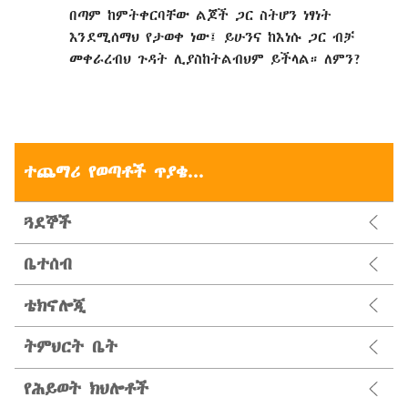
በጣም ከምትቀርባቸው ልጆች ጋር ስትሆን ነፃነት
እንደሚሰማህ የታወቀ ነው፤ ይሁንና ከእነሱ ጋር ብቻ
መቀራረብህ ጉዳት ሊያስከትልብህም ይችላል። ለምን?
ተጨማሪ የወጣቶች ጥያቄ...
ጓደኞች
ቤተሰብ
ቴክኖሎጂ
ትምህርት ቤት
የሕይወት ክህሎቶች