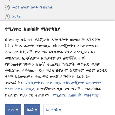
መረጃ ለዓለም አቀፉ ማኅበረሰብ
እርዳታ
የሚስጥር አጠባበቅ ማስተካከያ
መዋጮዎች
(አዲስ
ዊንዶው
በjw.org ላይ ጥሩ የዲጂታል አገልግሎት ለመስጠት እንዲቻል
ክፈት)
የመጠበቂያ ግንብ የኢንተርኔት ቤተ መጻሕፍት
ኩኪዎችንና ሌሎች ተመሳሳይ ቴክኖሎጂዎችን እንጠቀማለን።
(አዲስ
ዊንዶው
አንዳንድ ኩኪዎች ድረ ገጹ እንዲሠራ የግድ ስለሚያስፈልጉ
®
JW Hub
ክፈት)
መከልከል አይቻልም። አጠቃቀምህን ለማሻሻል ብቻ
(አዲስ
ዊንዶው
የምንጠቀምባቸውን ሌሎች ተጨማሪ ኩኪዎች መፍቀድ ወይም
®
JW Library
አፕሊኬሽን
ክፈት)
መከልከል ትችላለህ። ይህ መረጃ በፍጹም አይሸጥም ወይም ለንግድ
ዓላማ አይውልም። ተጨማሪ መረጃ ለማግኘት ይህን ገጽ
ተመልከት፦
የኩኪዎችንና ተመሳሳይ ቴክኖሎጂዎች አጠቃቀም
ዓለም አቀፍ ፖሊሲ
በማንኛውም ጊዜ ምርጫዎችን ማስተካከል
Copyright
© 2026 Watch Tower Bible and Tract Society of Pennsylvania.
ከፈለግክ ይህን ገጽ ተጠቀም፦
የሚስጥር አጠባበቅ ማስተካከያ
የአጠቃቀም ውል
|
ሚስጥር የመጠበቅ ፖሊሲ
|
የሚስጥር አጠባበቅ ማስተካከያ
ተቀበል
ከልክል
አስተካክል