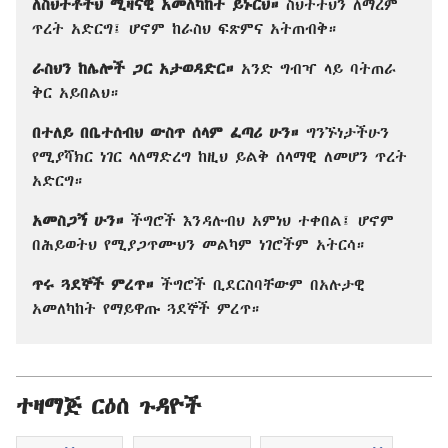
ለስህተቶችህ ሚዛናዊ አመለካከት ይኑርህ።
ስህተትህን ለማረም
ጥረት አድርግ፤ ሆኖም ከራስህ ፍጽምና አትጠብቅ።
ራስህን ከሌሎች ጋር አታወዳድር።
አንድ ግብዣ ላይ ባትጠራ
ቅር አይበልህ።
በተለይ በቤተሰብህ ውስጥ ሰላም ፈጣሪ ሁን።
ግንኙነታችሁን
የሚያሻክር ነገር ላለማድረግ ከዚህ ይልቅ ሰላማዊ ለመሆን ጥረት
አድርግ።
አመስጋኝ ሁን።
ችግሮች እንዳሉብህ አምነህ ተቀበል፤ ሆኖም
በሕይወትህ የሚያጋጥሙህን መልካም ነገሮችም አትርሳ።
ጥሩ ጓደኞች ምረጥ።
ችግሮች ቢደርስባቸውም በአሉታዊ
አመለካከት የማይዋጡ ጓደኞች ምረጥ።
ተዛማጅ ርዕሰ ጉዳዮች