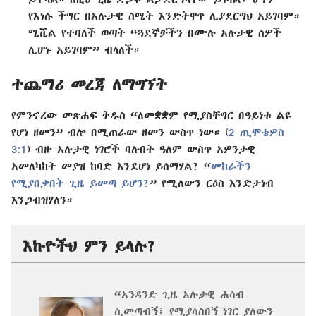
የእነሱ ችግር በአሉታዊ ስሜት እንድትዋጥ ሊያደርግህ አይገባም።
ሚሼል የተባለች ወጣት “ጓደኞቻችን በሙሉ አሉታዊ ሰዎች
ሊሆኑ አይገባም” ብላለች።
ተጨማሪ መረጃ ለማግኘት
የምንኖረው መጽሐፍ ቅዱስ “ለመቋቋም የሚያስቸግር በዓይነቱ ልዩ
የሆነ ዘመን” ብሎ በሚጠራው ዘመን ውስጥ ነው። (
2 ጢሞቴዎስ
3:1
) ብዙ አሉታዊ ነገሮች ባሉበት ዓለም ውስጥ አዎንታዊ
አመለካከት መያዝ ከባድ እንደሆነ ይሰማሃል? “
መከራችን
የሚያበቃበት ጊዜ ይመጣ ይሆን?
” የሚለውን ርዕስ እንድታነብ
እንጋብዝሃለን።
እኩዮችህ ምን ይላሉ?
“አንዳንድ ጊዜ አሉታዊ ሐሳብ
ሲመጣብኝ፣ የሚያሳስበኝ ነገር ያለውን