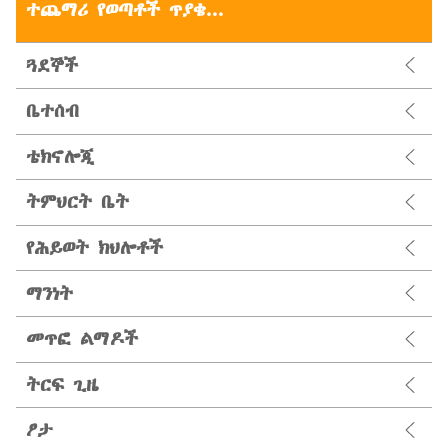
ተጨማሪ የወጣቶች ጥያቄ...
ጓደኞች
ቤተሰብ
ቴክኖሎጂ
ትምህርት ቤት
የሕይወት ክህሎቶች
ማንነት
መጥፎ ልማዶች
ትርፍ ጊዜ
ፆታ