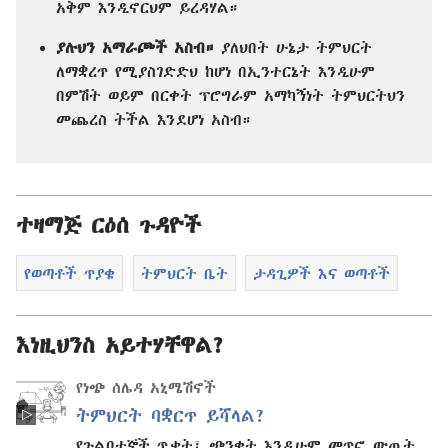
አቅም እንዲኖርህም ይረዳሃል።
ያሉህን አማራጮች አስብ።
ያለህበት ሁኔታ ትምህርት
ለማቋረጥ የሚያስገድድህ ከሆነ በኢንተርኔት እንዲሁም
በምሽት ወይም በርቀት ፕሮግራም አማካኝነት ትምህርትህን
መጨረስ ትችል እንደሆነ አስብ።
ተዛማጅ ርዕሰ ጉዳዮች
የወጣቶች ጥያቄ
ትምህርት ቤት
ታዳጊዎች እና ወጣቶች
እነዚህንስ አይተሃቸዋል?
የነጭ ሰሌዳ አኒሜሽኖች
ትምህርት ባቋርጥ ይሻላል?
የጉልበተኞች ጥቃት፣ ጭንቀት እንዲሁም መጥፎ ውጤት