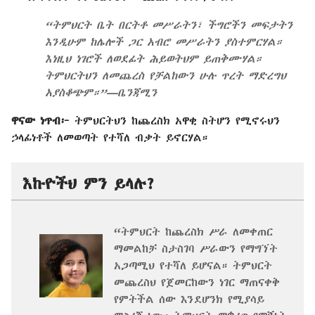
“ትምህርት ቤት በርትቶ መሥራትን፣ ችግሮችን መፍታትን
እንዲሁም ከሌሎች ጋር አብሮ መሥራትን ያስተምርሃል።
እነዚህ ነገሮች ለወደፊት ሕይወትህም ይጠቅሙሃል።
ትምህርትህን ለመጨረስ የቻልከውን ሁሉ ጥረት ማድረግህ
አያስቆጭም።”—ቤንጃሚን
ዋናው ነጥብ፦
ትምህርትህን ከጨረስክ አዋቂ ስትሆን የሚኖሩህን
ኃላፊነቶች ለመወጣት የተሻለ ብቃት ይኖርሃል።
እኩዮችህ ምን ይላሉ?
“ትምህርት ከጨረስክ ሥራ ለመቀጠር
ማመልከቻ ስታስገባ ሥራውን የማግኘት
አጋጣሚህ የተሻለ ይሆናል። ትምህርት
መጨረስህ የጀመርከውን ነገር ማጠናቀቅ
የምትችል ሰው እንደሆንክ የሚያሳይ