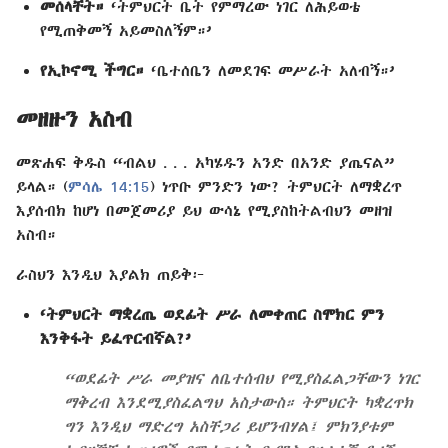
መሰላቸት።
‘ትምህርት ቤት የምማረው ነገር ለሕይወቴ
የሚጠቅመኝ አይመስለኝም።’
የኢኮኖሚ ችግር።
‘ቤተሰቤን ለመደገፍ መሥራት አለብኝ።’
መዘዙን አስብ
መጽሐፍ ቅዱስ “ብልህ . . . አካሄዱን አንድ በአንድ ያጤናል”
ይላል። (
ምሳሌ 14:15
) ነጥቡ ምንድን ነው? ትምህርት ለማቋረጥ
እያሰብክ ከሆነ በመጀመሪያ ይህ ውሳኔ የሚያስከትልብህን መዘዝ
አስብ።
ራስህን እንዲህ እያልክ ጠይቅ፦
‘ትምህርት ማቋረጤ ወደፊት ሥራ ለመቀጠር ስሞክር ምን
እንቅፋት ይፈጥርብኛል?’
“ወደፊት ሥራ መያዝና ለቤተሰብህ የሚያስፈልጋቸውን ነገር
ማቅረብ እንደሚያስፈልግህ አስታውስ። ትምህርት ካቋረጥክ
ግን እንዲህ ማድረግ አስቸጋሪ ይሆንብሃል፤ ምክንያቱም