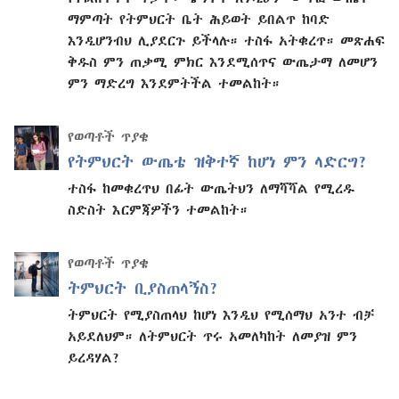
ማምጣት የትምህርት ቤት ሕይወት ይበልጥ ከባድ
እንዲሆንብህ ሊያደርጉ ይችላሉ። ተስፋ አትቁረጥ። መጽሐፍ
ቅዱስ ምን ጠቃሚ ምክር እንደሚሰጥና ውጤታማ ለመሆን
ምን ማድረግ እንደምትችል ተመልከት።
የወጣቶች ጥያቄ
የትምህርት ውጤቴ ዝቅተኛ ከሆነ ምን ላድርግ?
ተስፋ ከመቁረጥህ በፊት ውጤትህን ለማሻሻል የሚረዱ
ስድስት እርምጃዎችን ተመልከት።
የወጣቶች ጥያቄ
ትምህርት ቢያስጠላኝስ?
ትምህርት የሚያስጠላህ ከሆነ እንዲህ የሚሰማህ አንተ ብቻ
አይደለህም። ለትምህርት ጥሩ አመለካከት ለመያዝ ምን
ይረዳሃል?