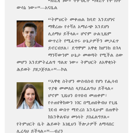
ማስረጃ ነው። ትምህርት ማቋረጥ የሞኝነት
ውሳኔ ነው።”—አናቤል
“ትምህርት መቀጠል ከባድ እንደሆነና
ማቋረጡ የተሻለ አማራጭ እንደሆነ
ሊሰማህ ይችላል። ሆኖም ሁልጊዜም
ውጥረት የሚፈጥሩ ሁኔታዎችን መጋፈጥ
ይኖርብሃል፤ ደግሞም አዋቂ ከሆንክ በኋላ
ማንኛውንም ሁኔታ መወጣት የሚችል ሰው
መሆን እንደምትፈልግ ግልጽ ነው። ትምህርት ለአዋቂነት
ሕይወት ያዘጋጅሃል።”—ኮል
“አዋቂ ስትሆን ውስብስብ የሆነ የሒሳብ
ጥያቄ መመለስ ላያስፈልግህ ይችላል።
ሆኖም ጊዜህን በጥበብ መጠቀም፣
የተጠየቅከውን ነገር በሚጠበቅብህ የጊዜ
ገደብ ውስጥ ማድረስ እንዲሁም በጠዋት
ከእንቅልፍህ መነሳት ያስፈልግሃል።
የትምህርት ቤት ሕይወት እነዚህን ችሎታዎች ለማዳበር
ሊረዳህ ይችላል።”—ብሪን