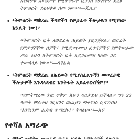
አብዛኞቹ አሠሪዎች የሚቀጥሩት ቢያንስ የሁለተኛ ደረጃ
ትምህርት ያጠናቀቀ ሰው ነው።”—ጁሊያ
‘ትምህርት ማቋረጤ ችግሮችን የመጋፈጥ ችሎታዬን የሚነካው
እንዴት ነው?’
“ትምህርት ቤት ለወደፊቱ ሕይወት ያዘጋጅሃል። ወደፊት
የምታገኛቸው ሰዎች፣ የሚያጋጥሙህ ፈተናዎችና የምትሠራው
ሥራ አሁን በትምህርት ቤት እያጋጠመህ ካለው ጋር
ተመሳሳይ ነው።”—ዳንኤል
‘ትምህርት ማቋረጤ ለሕይወት የሚያስፈልጉኝን መሠረታዊ
ችሎታዎች እንዳላዳብር እንቅፋት አይፈጥርብኝም?’
“የምትማረው ነገር ጥቅም አሁን ላይታይህ ይችላል። ግን 23
ዓመት ሞልቶህ ገቢህንና ወጪህን ማቀናነስ ሲኖርብህ
‘እንኳንም ሒሳብ ተማርኩ!’ ትላለህ።”—አና
የተሻለ አማራጭ
ምክር ጠይቅ።
መጽሐፍ ቅዱስ “ብዙ አማካሪዎች ባሉበት . . .