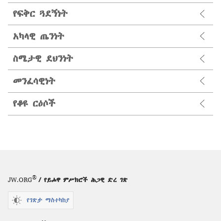
የፍቅር ጓደኝነት
አካላዊ ጤንነት
ስሜታዊ ደህንነት
መንፈሳዊነት
የቆዩ ርዕሶች
®
JW.ORG
/ የይሖዋ ምሥክሮች ሕጋዊ ድረ ገጽ
የገጽታ ማስተካከያ