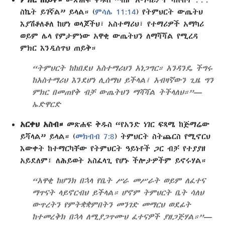
ስኬት ይገኛል” ይላል። (
ምሳሌ 11:14
) የትምህርት ውጤትህ
እያሽቆለቆለ ከሆነ ወላጆችህ፣ አስተማሪህ፣ የተማሪዎች አማካሪ
ወይም ሌላ የምታምነው አዋቂ ውጤትህን ለማሻሻል የሚረዳ
ምክር እንዲሰጥህ ጠይቅ።
“ትምህርት ከከበደህ አስተማሪህን አነጋግር። አንዳንዴ ችግሩ
ከአስተማሪህ እንደሆነ ሊሰማህ ይችላል፤ አብዛኛውን ጊዜ ግን
ምክር በመጠየቅ ብቻ ውጤትህን ማሻሻል ትችላለህ።”—
ኤድዋርድ
አርቀህ አስብ።
መጽሐፍ ቅዱስ “የአንድ ነገር ፍጻሜ ከጅማሬው
ይሻላል” ይላል። (
መክብብ 7:8
) ትምህርት ስትጨርስ የሚኖርህ
እውቀት ከተማርካቸው የትምህርት ዓይነቶች ጋር ብቻ የተያያዘ
አይደለም፤ ለሕይወት አስፈላጊ የሆኑ ችሎታዎችም ይኖሩሃል።
“አዋቂ ከሆንክ በኋላ የቤት ሥራ መሥራት ወይም ለፈተና
ማጥናት ላይኖርብህ ይችላል። ሆኖም ትምህርት ቤት ሳለህ
ውጥረትን የምትቋቋምበትን መንገድ መማርህ ወደፊት
ከተመረቅክ በኋላ ለሚያጋጥሙህ ፈተናዎች ያዘጋጅሃል።”—