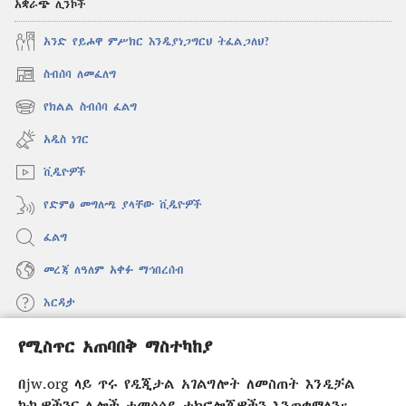
አቋራጭ ሊንኮች
አንድ የይሖዋ ምሥክር እንዲያነጋግርህ ትፈልጋለህ?
ስብሰባ ለመፈለግ
(አዲስ
ዊንዶው
የክልል ስብሰባ ፈልግ
(አዲስ
ክፈት)
ዊንዶው
አዲስ ነገር
ክፈት)
ቪዲዮዎች
የድምፅ መግለጫ ያላቸው ቪዲዮዎች
ፈልግ
መረጃ ለዓለም አቀፉ ማኅበረሰብ
እርዳታ
የሚስጥር አጠባበቅ ማስተካከያ
መዋጮዎች
(አዲስ
ዊንዶው
በjw.org ላይ ጥሩ የዲጂታል አገልግሎት ለመስጠት እንዲቻል
ክፈት)
የመጠበቂያ ግንብ የኢንተርኔት ቤተ መጻሕፍት
ኩኪዎችንና ሌሎች ተመሳሳይ ቴክኖሎጂዎችን እንጠቀማለን።