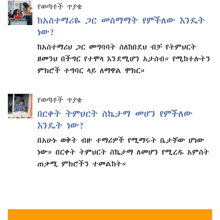
የወጣቶች ጥያቄ
ከአስተማሪዬ ጋር መስማማት የምችለው እንዴት
ነው?
ከአስተማሪህ ጋር መግባባት ስለከበደህ ብቻ የትምህርት
ዘመንህ በችግር የተሞላ እንደሚሆን አታስብ። የሚከተሉትን
ምክሮች ተግባር ላይ ለማዋል ሞክር።
የወጣቶች ጥያቄ
በርቀት ትምህርት ስኬታማ መሆን የምችለው
እንዴት ነው?
በአሁኑ ወቅት ብዙ ተማሪዎች የሚማሩት ቤታቸው ሆነው
ነው። በርቀት ትምህርት ስኬታማ ለመሆን የሚረዱ አምስት
ጠቃሚ ምክሮችን ተመልከት።