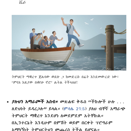
ቬራ
ትምህርት ማቋረጥ ጀልባው ወደቡ ጋ ከመድረሱ በፊት እንደመውረድ ነው፤
‘ምናለ እዚያው በቆየሁ ኖሮ’ ልትል ትችላለህ!
ያሉህን አማራጮች አስብ።
መጽሐፍ ቅዱስ “ችኩሎች ሁሉ . . .
ለድህነት ይዳረጋሉ” ይላል። (
ምሳሌ 21:5
) ያለህ ብቸኛ አማራጭ
ትምህርት ማቋረጥ እንደሆነ ለመደምደም አትቸኩል።
በኢንተርኔት እንዲሁም በምሽት ወይም በርቀት ፕሮግራም
አማካኝነት ትምህርትህን መጨረስ ትችል ይሆናል።