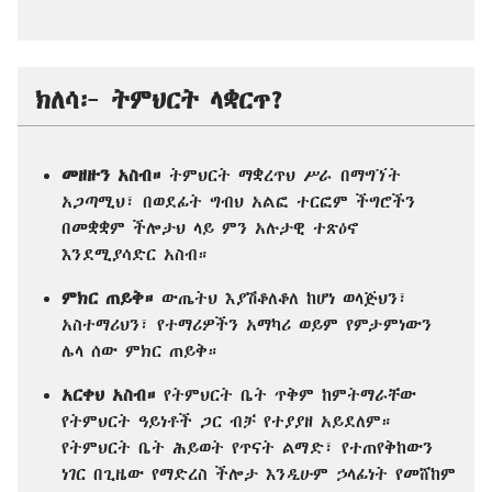
ክለሳ፦ ትምህርት ላቋርጥ?
መዘዙን አስብ።
ትምህርት ማቋረጥህ ሥራ በማግኘት
አጋጣሚህ፣ በወደፊት ግብህ አልፎ ተርፎም ችግሮችን
በመቋቋም ችሎታህ ላይ ምን አሉታዊ ተጽዕኖ
እንደሚያሳድር አስብ።
ምክር ጠይቅ።
ውጤትህ እያሽቆለቆለ ከሆነ ወላጅህን፣
አስተማሪህን፣ የተማሪዎችን አማካሪ ወይም የምታምነውን
ሌላ ሰው ምክር ጠይቅ።
አርቀህ አስብ።
የትምህርት ቤት ጥቅም ከምትማራቸው
የትምህርት ዓይነቶች ጋር ብቻ የተያያዘ አይደለም።
የትምህርት ቤት ሕይወት የጥናት ልማድ፣ የተጠየቅከውን
ነገር በጊዜው የማድረስ ችሎታ እንዲሁም ኃላፊነት የመሸከም