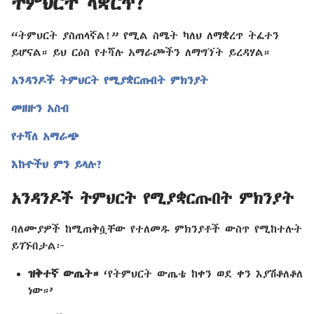
ትምህርት ላቋርጥ?
“ትምህርት ያስጠላኛል!” የሚል ስሜት ካለህ ለማቋረጥ ትፈተን
ይሆናል። ይህ ርዕስ የተሻሉ አማራጮችን ለማግኘት ይረዳሃል።
አንዳንዶች ትምህርት የሚያቋርጡበት ምክንያት
መዘዙን አስብ
የተሻለ አማራጭ
እኩዮችህ ምን ይላሉ?
አንዳንዶች ትምህርት የሚያቋርጡበት ምክንያት
ባለሙያዎች ከሚጠቅሷቸው የተለመዱ ምክንያቶች ውስጥ የሚከተሉት
ይገኙበታል፦
ዝቅተኛ ውጤት።
‘የትምህርት ውጤቴ ከቀን ወደ ቀን እያሽቆለቆለ
ነው።’