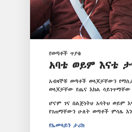
የወጣቶች ጥያቄ
አባቴ ወይም እናቴ 
አብዛኞቹ ወጣቶች ወላጆቻቸውን የማስ
ወላጆቻቸው የጤና እክል ሳይገጥማቸ
ሆኖም ገና በልጅነትህ አባትህ ወይም 
የገጠማቸውን ሁለት ወጣቶች ምሳሌ እ
የኤመላይን ታሪክ