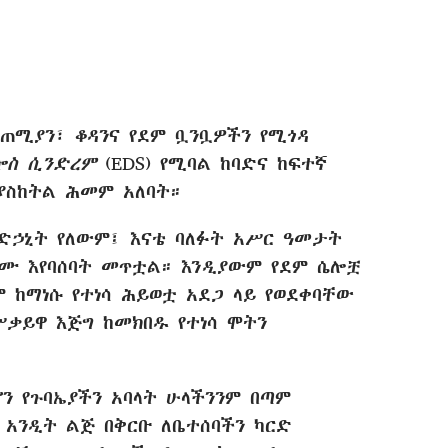
ጠሚያን፣ ቆዳንና የደም ቧንቧዎችን የሚጎዳ
ሎስ ሲንድረም
(EDS) የሚባል ከባድና ከፍተኛ
ያስከትል ሕመም አለባት።
ድኃኒት የለውም፤ እናቴ ባለፉት አሥር ዓመታት
ሙ እየባሰባት መጥቷል። እንዲያውም የደም ሴሎቿ
ም ከማነሱ የተነሳ ሕይወቷ አደጋ ላይ የወደቀባቸው
ቃይዋ እጅግ ከመክበዱ የተነሳ ሞትን
ን የጉባኤያችን አባላት ሁላችንንም በጣም
 አንዲት ልጅ በቅርቡ ለቤተሰባችን ካርድ