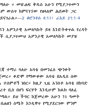
እዋጣለሁ ። መጽሐፍ ቅዱስ አሁን የሚያጋጥሙን
ለም ውስጥ ከምናገኘው የዘላለም ሕይወት ጋር
 ይናገራል።—
2 ቆሮንቶስ 4:17፤
ራእይ 21:1-4
ን አዎንታዊ አመለካከት ይዛ እንድትቀጥል የረዳት
ች ሲያጋጥሙህ አዎንታዊ አመለካከት መያዝ
ረጃ ተማሪ ሳለሁ አባቴ በመንፈስ ጭንቀት
ጀመረ። ቀድሞ የማውቀው አባቴ በአዲስ ሰው
ል ተሰምቶኝ ነበር። ከዚያ ጊዜ አንስቶ አባቴ በከባድ
ረተ ቢስ በሆነ ፍርሃት እንዲሁም ከልክ ባለፈ
ጣል። ይህ ችግር ከጀመረው አሁን 15 ዓመት
በሐዘን ስሜት እንዲዋጥ የሚያደርገው ምንም