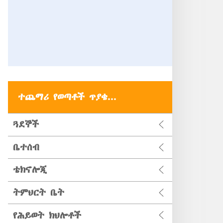
ተጨማሪ የወጣቶች ጥያቄ...
ጓደኞች
ቤተሰብ
ቴክኖሎጂ
ትምህርት ቤት
የሕይወት ክህሎቶች