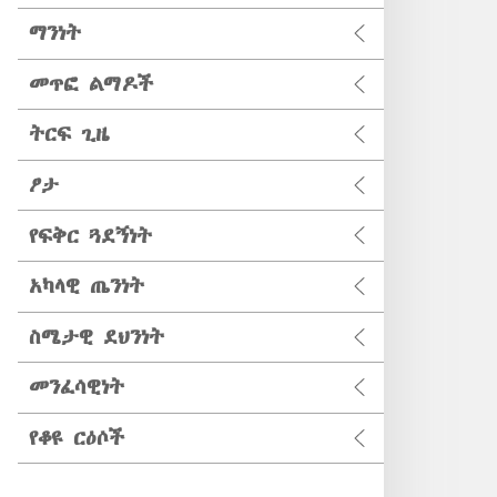
ማንነት
መጥፎ ልማዶች
ትርፍ ጊዜ
ፆታ
የፍቅር ጓደኝነት
አካላዊ ጤንነት
ስሜታዊ ደህንነት
መንፈሳዊነት
የቆዩ ርዕሶች