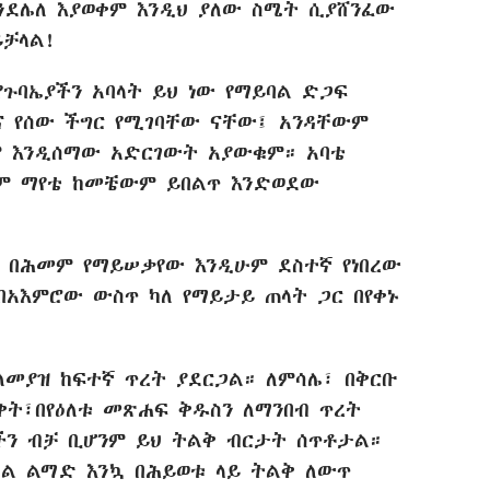
ንደሌለ እያወቀም እንዲህ ያለው ስሜት ሲያሸንፈው
ቻላል!
የጉባኤያችን አባላት ይህ ነው የማይባል ድጋፍ
ና የሰው ችግር የሚገባቸው ናቸው፤ አንዳቸውም
ም እንዲሰማው አድርገውት አያውቁም። አባቴ
ቋም ማየቴ ከመቼውም ይበልጥ እንድወደው
 በሕመም የማይሠቃየው እንዲሁም ደስተኛ የነበረው
 በአእምሮው ውስጥ ካለ የማይታይ ጠላት ጋር በየቀኑ
ለመያዝ ከፍተኛ ጥረት ያደርጋል። ለምሳሌ፣ በቅርቡ
ወቅት፣በየዕለቱ መጽሐፍ ቅዱስን ለማንበብ ጥረት
ሮችን ብቻ ቢሆንም ይህ ትልቅ ብርታት ሰጥቶታል።
ስል ልማድ እንኳ በሕይወቱ ላይ ትልቅ ለውጥ