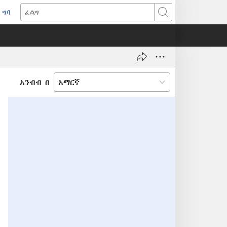
ግባ
(አዲስ
ፈልግ
ዊንዶው
ክፈት)
አንብብ በ