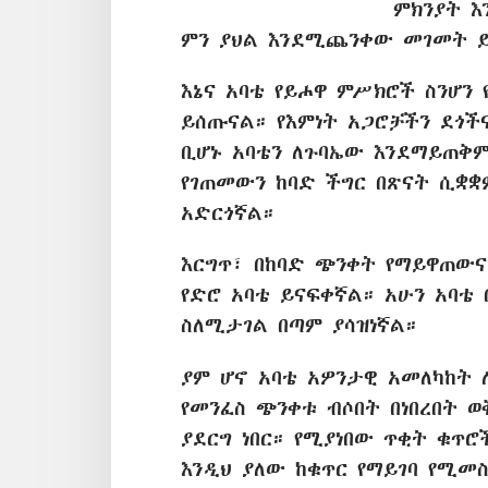
ምክንያት እ
ምን ያህል እንደሚጨንቀው መገመት ይ
እኔና አባቴ የይሖዋ ምሥክሮች ስንሆን 
ይሰጡናል። የእምነት አጋሮቻችን ደጎች
ቢሆኑ አባቴን ለጉባኤው እንደማይጠቅ
የገጠመውን ከባድ ችግር በጽናት ሲቋ
አድርጎኛል።
እርግጥ፣ በከባድ ጭንቀት የማይዋጠውና
የድሮ አባቴ ይናፍቀኛል። አሁን አባቴ
ስለሚታገል በጣም ያሳዝነኛል።
ያም ሆኖ አባቴ አዎንታዊ አመለካከት 
የመንፈስ ጭንቀቱ ብሶበት በነበረበት 
ያደርግ ነበር። የሚያነበው ጥቂት ቁጥ
እንዲህ ያለው ከቁጥር የማይገባ የሚመ