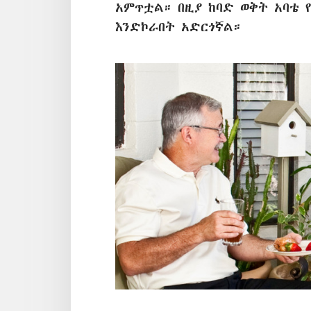
አምጥቷል። በዚያ ከባድ ወቅት አባቴ 
እንድኮራበት አድርጎኛል።