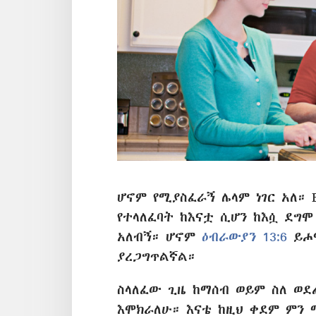
ሆኖም የሚያስፈራኝ ሌላም ነገር አለ። 
የተላለፈባት ከእናቷ ሲሆን ከእሷ ደግሞ
አለብኝ። ሆኖም
ዕብራውያን 13:6
ይሖዋ
ያረጋግጥልኛል።
ስላለፈው ጊዜ ከማሰብ ወይም ስለ ወ
እሞክራለሁ። እናቴ ከዚህ ቀደም ምን 