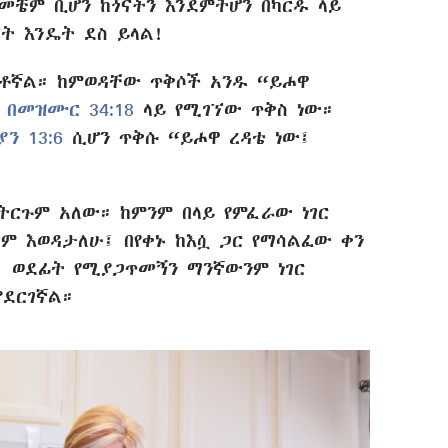
 መቼም ቢሆን ከጎናችን እንደምትሆን በካርዱ ላይ
ኘት እንዴት ደስ ይላል!
ቶኛል። ከምወዳቸው ጥቅሶች አንዱ “ይሖዋ
ው
በመዝሙር 34:18
ላይ የሚገኘው ጥቅስ ነው።
ን 13:6
ሲሆን ጥቅሱ “ይሖዋ ረዳቴ ነው፤
ትርጉም አለው። ከምንም በላይ የምፈራው ነገር
ም እወዳታለሁ፤ በየቀኑ ከእሷ ጋር የማሳልፈው ቀን
፣ ወደፊት የሚያጋጥመኝን ማንኛውንም ነገር
ደርገኛል።