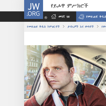
JW.ORG
የይሖዋ ምሥክሮች
መነሻ ገጽ
የመጽሐፍ ቅዱስ
የመጽሐፍ ቅዱስ ትምህርቶች
ታዳጊዎች እና ወጣቶች
የወ