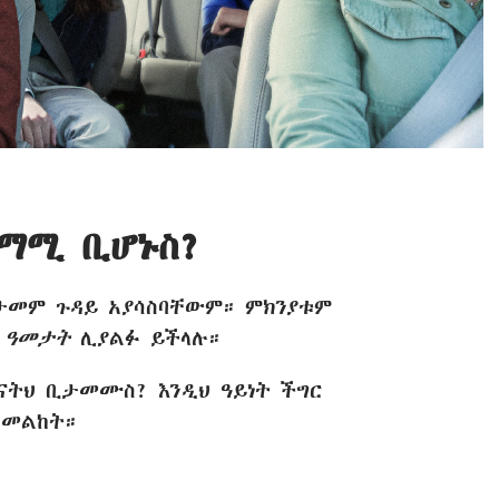
ታማሚ ቢሆኑስ?
ታመም ጉዳይ አያሳስባቸውም። ምክንያቱም
ው
ዓመታት
ሊያልፉ ይችላሉ።
እናትህ ቢታመሙስ? እንዲህ ዓይነት ችግር
ንመልከት።