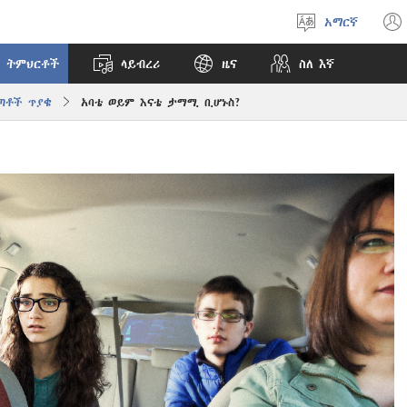
አማርኛ
ቋንቋ
ምረጥ
 ትምህርቶች
ላይብረሪ
ዜና
ስለ እኛ
ጣቶች ጥያቄ
አባቴ ወይም እናቴ ታማሚ ቢሆኑስ?