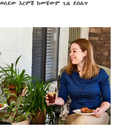
የወሰደው እርምጃ ከመቼውም ጊዜ ይበልጥ