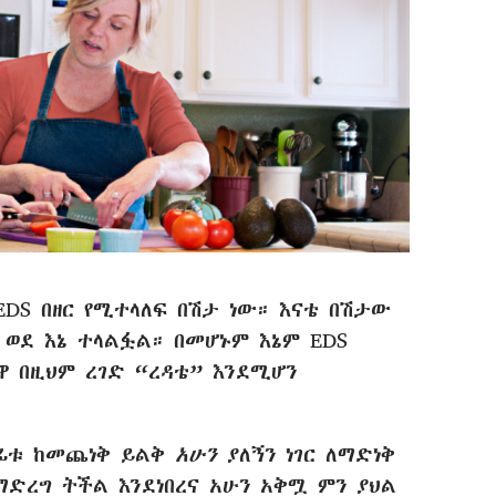
EDS በዘር የሚተላለፍ በሽታ ነው። እናቴ በሽታው
 ወደ እኔ ተላልፏል። በመሆኑም እኔም EDS
 በዚህም ረገድ “ረዳቴ” እንደሚሆን
ደፊቱ ከመጨነቅ ይልቅ
አሁን
ያለኝን ነገር ለማድነቅ
ማድረግ ትችል እንደነበረና አሁን አቅሟ ምን ያህል