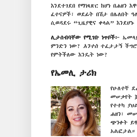
እንደተገደበ የማነጻጽር ከሆነ በሐዘን 
ፈተናዎች፣ ወደፊት በሽታ በሌለበት ዓ
ሲወዳደሩ “ጊዜያዊና ቀላል” እንደሆኑ
ሊታሰብባቸው የሚገቡ ነጥቦች፦
ኤመላይ
ምንድን ነው?
አንተስ
ተፈታታኝ ችግሮ
የምትችለው እንዴት ነው?
የኤመሊ ታሪክ
የሁለተኛ ደ
መሠቃየት 
የተተካ ያህ
ሐዘን፣ መሠ
ጭንቀት ይዋ
አልፎታል። 