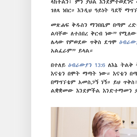
ላከችልን፤ ምን ያህል እንደምትወደንና
ገለጻ ነበር። እንዲህ ዓይነት ጓደኛ ማግ
መጽሐፍ ቅዱስን ማንበቤም በጣም ረድ
ልባቸው ለተሰበረ ቅርብ ነው” የሚለ
ሌላው የምወደው ጥቅስ ደግሞ
ዕብራውያ
አልፈራም” ይላል።
በተለይ
ዕብራውያን 13:6
ለእኔ ትልቅ 
እናቴን በሞት ማጣት ነው። እናቴን በጣ
በማግኘቴም አመስጋኝ ነኝ። ይህ ጥቅስ
ልቋቋመው እንደምችል እንድተማመን ያ