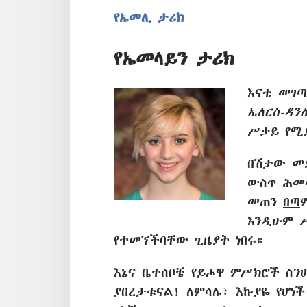
የኤመሊ ታሪክ
የኤመላይን ታሪክ
እናቴ መገጣ
ኤለርስ-ዳን
ሥቃይ የሚ
በሽታው መ
ውስጥ ሕመ
መጠን
በጣ
እንዲሁም ሥ
የተመኘችባቸው ጊዜያት ነበሩ።
እኔና ቤተሰቦቼ የይሖዋ ምሥክሮች ስንሆ
ያበረታቱናል! ለምሳሌ፣ እኩያዬ የሆነች