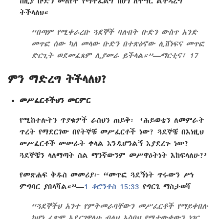
ከዚያ ቡድን መለየት የማትፈልግ ከሆነ ለችግር ልትዳረግ
ትችላለህ።
“በጣም የሚቀራረቡ ጓደኞች ባሉበት ቡድን ውስጥ አንድ
መጥፎ ሰው ካለ መላው ቡድን በተጽዕኖው ሊሸነፍና መጥፎ
ድርጊት ወደመፈጸም ሊያመራ ይችላል።”—ማርቲና፣ 17
ምን ማድረግ ትችላለህ?
መሥፈርቶችህን መርምር
የሚከተሉትን ጥያቄዎች ራስህን ጠይቅ፦ ‘ሕይወቴን ለመምራት
ጥረት የማደርገው በየትኞቹ መሥፈርቶች ነው? ጓደኞቼ በእነዚህ
መሥፈርቶች መመራት ቀላል እንዲሆንልኝ እያደረጉ ነው?
ጓደኞቼን ላለማጣት ስል ማንኛውንም መሥዋዕትነት እከፍላለሁ?’
የመጽሐፍ ቅዱስ መመሪያ፦ “መጥፎ ጓደኝነት ጥሩውን ሥነ
ምግባር ያበላሻል።”—
1 ቆሮንቶስ 15:33
የግርጌ ማስታወሻ
“ጓደኞችህ አንተ የምትመራባቸውን መሥፈርቶች የማይቀበሉ
ከሆነ ፈጽሞ አደርገዋለሁ ብለህ አስበህ የማታውቀውን ነገር