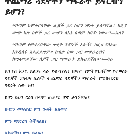
ተጨማሪ ጓደኞችን ማፍራት ይኖርብኝ
ይሆን?
“በጣም ከምቀርባቸው ልጆች ጋር ስሆን ነፃነት ይሰማኛል፤ ከዚያ
ውጭ ካሉ ሰዎች ጋር መሆን ለእኔ በጣም ከባድ ነው።”—አለን
“በጣም የምቀርባቸው ጥቂት ጓደኞች አሉኝ፤ ከዚህ የበለጠ
እንዲሰፋ አልፈልግም። ከብዙ ሰው ጋር መቀራረብና
ከማላውቃቸው ሰዎች ጋር ማውራት ይከብደኛል።”—ሳራ
አንተስ እንደ አለንና ሳራ ይሰማሃል? በጣም የምትቀርባቸው የተወሰኑ
ጓደኞች ያሉህና ሌሎች ተጨማሪ ጓደኞችን ማፍራት የሚከብድህ
ዓይነት ሰው ነህ?
ከሆነ ይህን ርዕስ በጣም ጠቃሚ ሆኖ ታገኘዋለህ!
ቡድን መፍጠር ምን ጉዳት አለው?
ምን ማድረግ ትችላለህ?
እኩዮችህ ምን ይላሉ?