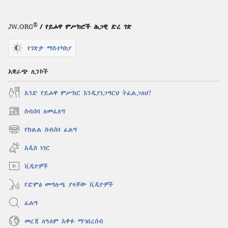
®
JW.ORG
/ የይሖዋ ምሥክሮች ሕጋዊ ድረ ገጽ
የገጽታ ማስተካከያ
አቋራጭ ሊንኮች
አንድ የይሖዋ ምሥክር እንዲያነጋግርህ ትፈልጋለህ?
ስብሰባ ለመፈለግ
(አዲስ
ዊንዶው
የክልል ስብሰባ ፈልግ
(አዲስ
ክፈት)
ዊንዶው
አዲስ ነገር
ክፈት)
ቪዲዮዎች
የድምፅ መግለጫ ያላቸው ቪዲዮዎች
ፈልግ
መረጃ ለዓለም አቀፉ ማኅበረሰብ