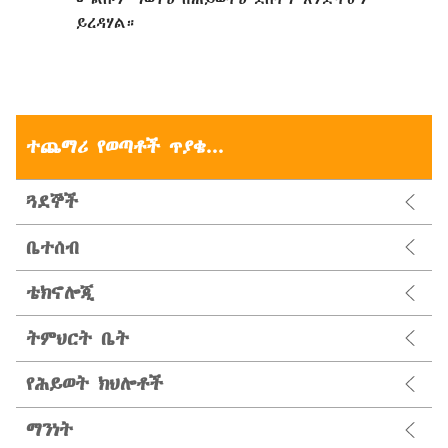
ይረዳሃል።
ተጨማሪ የወጣቶች ጥያቄ...
ጓደኞች
ቤተሰብ
ቴክኖሎጂ
ትምህርት ቤት
የሕይወት ክህሎቶች
ማንነት