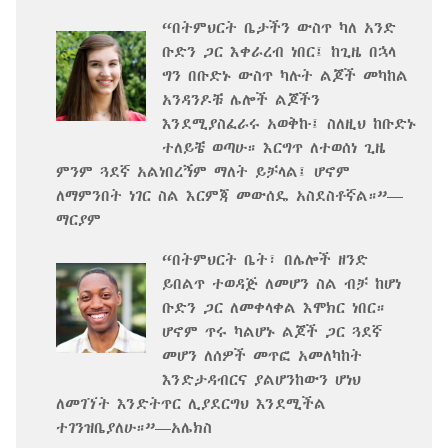
“በትምህርት ቤታችን ውስጥ ካለ አንድ
ቡድን ጋር እቀራረብ ነበር፤ ከጊዜ በኋላ
ግን በቡድኑ ውስጥ ካሉት ልጆች መካከል
አንዳንዶቹ ሌሎች ልጆችን
እንደሚያስፈራሩ አወቅኩ፤ ስለዚህ ከቡድኑ
ተለይቼ ወጣሁ። እርግጥ ለተወሰነ ጊዜ
ምንም ጓደኛ አልነበረኝም ማለት ይቻላል፤ ሆኖም
ለማምንበት ነገር ስል እርምጃ መውሰዴ አስደስቶኛል።”—
ማርያም
“በትምህርት ቤት፣ በሌሎች ዘንድ
ይበልጥ ተወዳጅ ለመሆን ስል ብቻ ከሆነ
ቡድን ጋር ለመቀላቀል እሞክር ነበር።
ሆኖም ጥሩ ካልሆኑ ልጆች ጋር ጓደኛ
መሆን ለሰዎች መጥፎ አመለካከት
እንድታዳብርና ያልሆንከውን ሆነህ
ለመገኘት እንድትጥር ሊያደርግህ እንደሚችል
ተገንዝቤያለሁ።”—አሌክስ