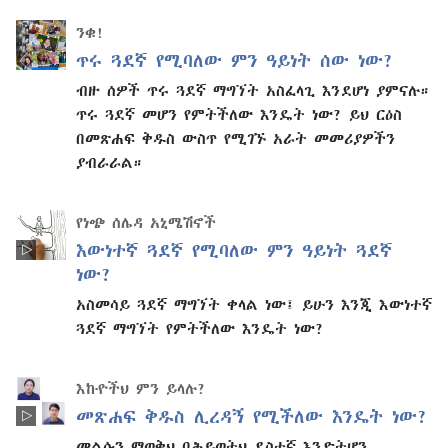
ንቁ!
ጥሩ ጓደኛ የሚባለው ምን ዓይነት ሰው ነው?
ብዙ ሰዎች ጥሩ ጓደኛ ማግኘት አስፈላጊ እንደሆነ ያምናሉ።
ጥሩ ጓደኛ መሆን የምትችለው እንዴት ነው? ይህ ርዕስ
በመጽሐፍ ቅዱስ ውስጥ የሚገኙ አራት መመሪያዎችን
ያብራራል።
የነጭ ሰሌዳ አኒሜሽኖች
እውነተኛ ጓደኛ የሚባለው ምን ዓይነት ጓደኛ
ነው?
አስመሳይ ጓደኛ ማግኘት ቀላል ነው፤ ይሁን እንጂ እውነተኛ
ጓደኛ ማግኘት የምትችለው እንዴት ነው?
እኩዮችህ ምን ይላሉ?
መጽሐፍ ቅዱስ ሊረዳኝ የሚችለው እንዴት ነው?
መልሱን ማወቅህ በሕይወትህ ደስተኛ እንድትሆን