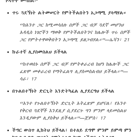
ጉዳቶች መካከል፦
ጥሩ ጓደኝነት ልትመሠርት የምትችልበትን አጋጣሚ ያሳጣሃል።
“ከአንተ ጋር ከሚመሳሰሉ ሰዎች ጋር ብቻ ጓደኛ መሆንህ
አዳዲስ ነገሮችን ማወቅ የምትችልበትንና ከሌሎች ጥሩ ሰዎች
ጋር የምትተዋወቅበትን አጋጣሚ ይዘጋብሃል።”—ኤቫን፣ 21
ኩራተኛ ሊያስመስልህ ይችላል
“ከተወሰኑ ሰዎች ጋር ብቻ የምትቀራረብ ከሆነ ከሌሎች ጋር
ፈጽሞ መቀራረብ የማትፈልግ ሊያስመስልብህ ይችላል።”—
ሳራ፣ 17
በጉልበተኝነት ድርጊት እንድትካፈል ሊያደርግህ ይችላል
“አንተ የጉልበተኝነት ድርጊት አትፈጽም ይሆናል፤ የአንተ
የቅርብ ጓደኞች እንደዚያ ሲያደርጉ ግን ምንም ላይመስልህ
እንዲያውም ሊያስቅህ ይችላል።”—ጀምስ፣ 17
ችግር ውስጥ ሊከትህ ይችላል፤ በተለይ ደግሞ ምንም ይምጣ ምን