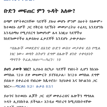
ቡድን መፍጠር ምን ጉዳት አለው?
በጣም የምትቀርባቸው ጓደኞች ያሉህ መሆኑ ምንም ስህተት የለውም።
ከተወሰኑ ሰዎች ጋር የቅርብ ጓደኝነት መመሥረትህ ተፈላጊ እንደሆንክ
እንዲሰማህ የሚያደርግ ከመሆኑም ሌላ እነዚህ ጓደኞችህ
ከነድክመቶችህ ሊቀበሉህ ፈቃደኞች እንደሆኑ ታውቃለህ።
“በሌሎች መወደድና በአንድ ቡድን ውስጥ መታቀፍ ደስ የሚል
ነገር ነው። ወጣት ስትሆን ደግሞ በሌሎች ዘንድ ተቀባይነት
ማግኘት ትፈልጋለህ።”—ካረን፣ 19
ይህን ታውቅ ነበር?
ኢየሱስ በርካታ ጓደኞች የነበሩት ሲሆን ከእነሱ
መካከል 12ቱ ደቀ መዛሙርት ይገኙበታል፤ ከ12ቱ መካከል ደግሞ
ይበልጥ ይቀራረብ የነበረው ከጴጥሮስ፣ ከያዕቆብ እና ከዮሐንስ ጋር
ነበር።—
ማርቆስ 9:2፤
ሉቃስ 8:51
ይሁንና ከተወሰኑ ልጆች ጋር
ብቻ
መቀራረብና ሌሎችን ማግለል
ጉዳት ሊያስከትል ይችላል። እንዲህ ማድረግ ከሚያስከትላቸው