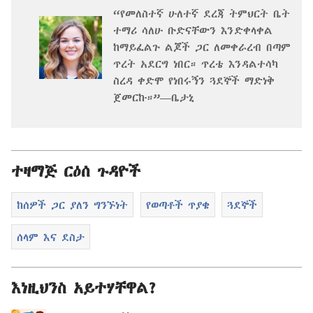
“የመለስተኛ ሁለተኛ ደረጃ ትምህርት ቤት
ተማሪ ሳለሁ ቡድናቸውን እንድቀላቀል
ከማይፈልጉ ልጆች ጋር ለመቀራረብ በጣም
ጥረት አደርግ ነበር። ጥረቴ እንዳልተሳካ
ስረዳ ቀድሞ የነበሩኝን ጓደኞች ማድነቅ
ጀመርኩ።”—ቤታኒ
ተዛማጅ ርዕሰ ጉዳዮች
ከሰዎች ጋር ያለን ግንኙነት
የወጣቶች ጥያቄ
ጓደኞች
ሰላም እና ደስታ
እነዚህንስ አይተሃቸዋል?