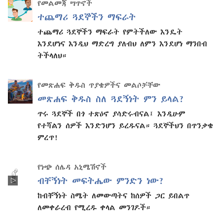
የመልመጃ ሣጥኖች
ተጨማሪ ጓደኞችን ማፍራት
ተጨማሪ ጓደኞችን ማፍራት የምትችለው እንዴት
እንደሆነና እንዲህ ማድረግ ያለብህ ለምን እንደሆነ ማንበብ
ትችላለህ።
የመጽሐፍ ቅዱስ ጥያቄዎችና መልሶቻቸው
መጽሐፍ ቅዱስ ስለ ጓደኝነት ምን ይላል?
ጥሩ ጓደኞች በጎ ተጽዕኖ ያሳድሩብናል፤ እንዲሁም
የተሻልን ሰዎች እንድንሆን ይረዱናል። ጓደኞችህን በጥንቃቄ
ምረጥ!
የነጭ ሰሌዳ አኒሜሽኖች
ብቸኝነት መፍትሔው ምንድን ነው?
ከብቸኝነት ስሜት ለመውጣትና ከሰዎች ጋር ይበልጥ
ለመቀራረብ የሚረዱ ቀላል መንገዶች።