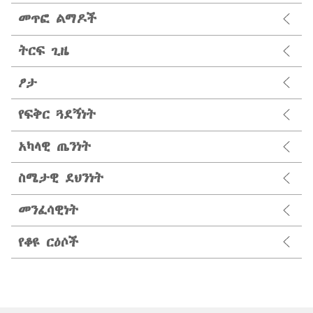
መጥፎ ልማዶች
ትርፍ ጊዜ
ፆታ
የፍቅር ጓደኝነት
አካላዊ ጤንነት
ስሜታዊ ደህንነት
መንፈሳዊነት
የቆዩ ርዕሶች