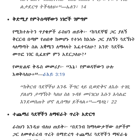
ልታደርግ ትችላለህ።”—ኤለን፣ 14
ቅድሚያ የምትሰጣቸውን ነገሮች ገምግም
የሚከተሉትን ጥያቄዎች ራስህን ጠይቅ፦ ‘ከጓደኞቼ ጋር ያለኝ
ቅርርብ በጣም የጠበቀ ከመሆኑ የተነሳ ከእነሱ ጋር ያለኝን ጓደኝነት
ላለማጣት ስል አቋሜን ለማላላት እፈተናለሁ? አንድ ጓደኛዬ
መጥፎ ነገር ቢፈጽም ምን አደርጋለሁ?’
የመጽሐፍ ቅዱስ መመሪያ፦ “እኔ፣ የምወዳቸውን ሁሉ
እወቅሳለሁ።”—
ራእይ 3:19
“ከቅርብ ጓደኞችህ አንዱ ችግር ላይ ቢወድቅና ለእሱ ተገቢ
ያልሆነ ታማኝነት ካለህ ስለ ጉዳዩ መናገርህ እሱን አሳልፎ
እንደመስጠት ሆኖ ሊሰማህ ይችላል።”—ሜላኒ፣ 22
ተጨማሪ ጓደኞችን ለማፍራት ጥረት አድርግ
ራስህን እንዲህ ብለህ ጠይቅ፦ ‘በደንብ ከማላውቃቸው ሰዎችም
ጋር ለመቀራረብ ጥረት በማድረግ ተጨማሪ ጓደኞችን ማፍራቴ