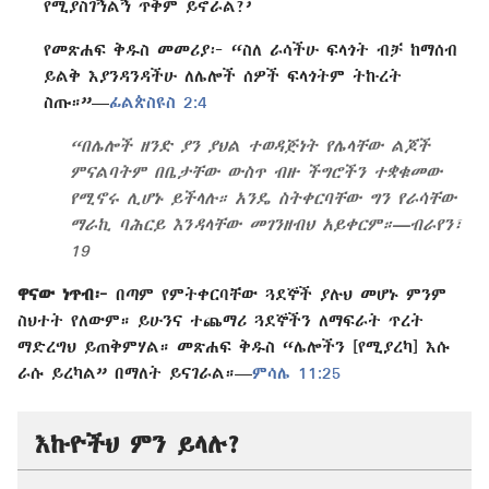
የሚያስገኝልኝ ጥቅም ይኖራል?’
የመጽሐፍ ቅዱስ መመሪያ፦ “ስለ ራሳችሁ ፍላጎት ብቻ ከማሰብ
ይልቅ እያንዳንዳችሁ ለሌሎች ሰዎች ፍላጎትም ትኩረት
ስጡ።”—
ፊልጵስዩስ 2:4
“በሌሎች ዘንድ ያን ያህል ተወዳጅነት የሌላቸው ልጆች
ምናልባትም በቤታቸው ውስጥ ብዙ ችግሮችን ተቋቁመው
የሚኖሩ ሊሆኑ ይችላሉ። አንዴ ስትቀርባቸው ግን የራሳቸው
ማራኪ ባሕርይ እንዳላቸው መገንዘብህ አይቀርም።—ብራየን፣
19
ዋናው ነጥብ፦
በጣም የምትቀርባቸው ጓደኞች ያሉህ መሆኑ ምንም
ስህተት የለውም። ይሁንና ተጨማሪ ጓደኞችን ለማፍራት ጥረት
ማድረግህ ይጠቅምሃል። መጽሐፍ ቅዱስ “ሌሎችን [የሚያረካ] እሱ
ራሱ ይረካል” በማለት ይናገራል።—
ምሳሌ 11:25
እኩዮችህ ምን ይላሉ?