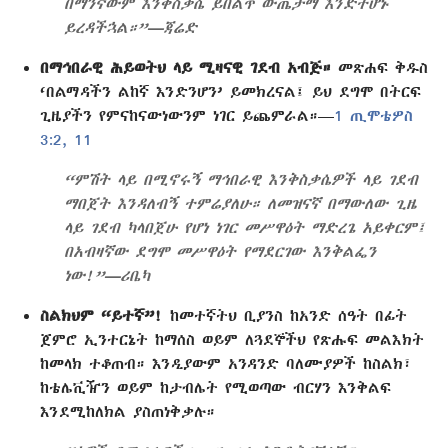
በማንኛውም እንቅስቃሴ ይበልጥ ውጤታማ እንድትሆኑ
ይረዳችኋል።”—ጃሬድ
በማኅበራዊ ሕይወትህ ላይ ሚዛናዊ ገደብ አብጅ።
መጽሐፍ ቅዱስ
‘በልማዳችን ልከኛ እንድንሆን’ ይመክረናል፤ ይህ ደግሞ በትርፍ
ጊዜያችን የምናከናውነውንም ነገር ይጨምራል።—
1 ጢሞቴዎስ
3:2,
11
“ምሽት ላይ በሚኖሩኝ ማኅበራዊ እንቅስቃሴዎች ላይ ገደብ
ማበጀት እንዳለብኝ ተምሬያለሁ። ለመዝናኛ በማውለው ጊዜ
ላይ ገደብ ካላበጀሁ የሆነ ነገር መሥዋዕት ማድረጌ አይቀርም፤
በአብዛኛው ደግሞ መሥዋዕት የማደርገው እንቅልፌን
ነው!”—ሪቤካ
ስልክህም “ይተኛ”!
ከመተኛትህ ቢያንስ ከአንድ ሰዓት በፊት
ጀምሮ ኢንተርኔት ከማሰስ ወይም ለጓደኞችህ የጽሑፍ መልእክት
ከመላክ ተቆጠብ። እንዲያውም አንዳንድ ባለሙያዎች ከስልክ፣
ከቴሌቪዥን ወይም ከታብሌት የሚወጣው ብርሃን እንቅልፍ
እንደሚከለክል ያስጠነቅቃሉ።