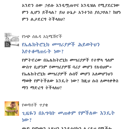
አንድን ሰው ኃይሉ እንዲሟጠጥና እንዲዝል የሚያደርገው
ምን ሊሆን ይችላል? ይህ ሁኔታ አንተንስ ያሰጋሃል? ከሆነ
ምን ልታደርግ ትችላለህ?
የነጭ ሰሌዳ አኒሜሽኖች
የኤሌክትሮኒክ መሣሪያዎች ሕይወትህን
እየተቆጣጠሩት ነው?
የምትኖረው በኤሌክትሮኒክ መሣሪያዎች የተሞላ ዓለም
ውስጥ ቢሆንም የመሣሪያዎቹ ባሪያ መሆን የለብህም።
የኤሌክትሮኒክ መሣሪያዎች ሱሰኛ መሆን አለመሆንህን
ማወቅ የምትችለው እንዴት ነው? ከዚህ ሱስ ለመላቀቅስ
ማን ማድረግ ትችላለህ?
የወጣቶች ጥያቄ
ጊዜዬን በአግባቡ መጠቀም የምችለው እንዴት
ነው?
ውድ የሆነውን ጊዜህን እንዳታባክን ሊረዱህ የሚችሉ