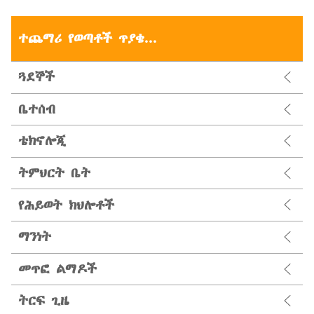
ተጨማሪ የወጣቶች ጥያቄ...
ጓደኞች
ቤተሰብ
ቴክኖሎጂ
ትምህርት ቤት
የሕይወት ክህሎቶች
ማንነት
መጥፎ ልማዶች
ትርፍ ጊዜ