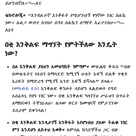
ይሆንብኛል።”—አና
ቴክኖሎጂ።
“እንዳልተኛ እንቅፋት የሚሆንብኝ ዋነኛው ነገር ስልኬ
ነው። አልጋ ውስጥ ከገባሁ በኋላ ስልኬን ለማየት እፈተናለሁ።”—
አኒሳ
በቂ እንቅልፍ ማግኘት የምትችለው እንዴት
ነው?
ስለ እንቅልፍ ያለህን አመለካከት ገምግም።
መጽሐፍ ቅዱስ “ብዙ
በመልፋትና ነፋስን በማሳደድ ከሚገኝ ሁለት እፍኝ ይልቅ ጥቂት
እረፍት በማድረግ የሚገኝ አንድ እፍኝ ይሻላል” ይላል።
(
መክብብ 4:6
) እንቅልፍ ቅንጦት ሳይሆን ለሕይወት የግድ
አስፈላጊ የሆነ ነገር ነው። በቂ እንቅልፍ ካላገኘህ ሥራህን በጥራት
ለማከናወን ትቸገራለህ፤ ሌላው ቀርቶ ከመዝናኛ የምታገኘው
ደስታም ይቀንሳል!
በቂ እንቅልፍ እንዳታገኝ እንቅፋት እየሆነብህ ያለው ትልቁ ነገር
ምን እንደሆነ ለይተህ እወቅ።
ለምሳሌ ከጓደኞችህ ጋር ብዙ