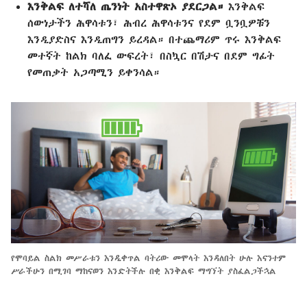
እንቅልፍ ለተሻለ ጤንነት አስተዋጽኦ ያደርጋል።
እንቅልፍ
ሰውነታችን ሕዋሳቱን፣ ሕብረ ሕዋሳቱንና የደም ቧንቧዎቹን
እንዲያድስና እንዲጠግን ይረዳል። በተጨማሪም ጥሩ እንቅልፍ
መተኛት ከልክ ባለፈ ውፍረት፣ በስኳር በሽታና በደም ግፊት
የመጠቃት አጋጣሚን ይቀንሳል።
የሞባይል ስልክ መሥራቱን እንዲቀጥል ባትሪው መሞላት እንዳለበት ሁሉ እናንተም
ሥራችሁን በሚገባ ማከናወን እንድትችሉ በቂ እንቅልፍ ማግኘት ያስፈልጋችኋል