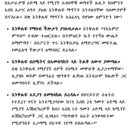
በአሥራዎቹ ዕድሜ ላይ የሚገኙ አብዛኞቹ ወጣቶች ሌሊት ከስምንት
እስከ አሥር ሰዓት ያህል እንቅልፍ ማግኘት እንዳለባቸው ባለሙያዎች
ይናገራሉ። በቂ እንቅልፍ ማግኘት አስፈላጊ የሆነው ለምንድን ነው?
እንቅልፍ የማሰብ ችሎታን ያጎለብታል።
እንቅልፍ “የአእምሮ
ምግብ” ተብሎ ተጠርቷል። በትምህርት ቤት የተሻለ ውጤት
ለማምጣት፣ በስፖርት ጥሩ እንቅስቃሴ ለማድረግና መፍትሔ
የመፈለግ ችሎታን ለማዳበር ይረዳል።
እንቅልፍ በስሜትና በአመለካከት ላይ ትልቅ ለውጥ ያመጣል።
በቂ እንቅልፍ የማያገኙ ሰዎች የስሜት መዋዠቅ ሊያጋጥማቸው፣
ሊያዝኑ ወይም በመንፈስ ጭንቀት ሊዋጡ እንዲሁም ከሌሎች ጋር
ለመግባባት ሊቸገሩ ይችላሉ።
እንቅልፍ አደጋን ለመከላከል ይረዳል።
በዩናይትድ ስቴትስ
የተደረገ ጥናት እንደሚያሳየው ከ16 እስከ 24 ዓመት ዕድሜ ላይ
የሚገኙ አሽከርካሪዎች ከ40 እስከ 59 ዓመት ዕድሜ ላይ ከሚገኙ
አሽከርካሪዎች ጋር ሲነጻጸሩ “ከግጭት በፊት አንቀላፍተው
የሚሆንበት አጋጣሚ በእጥፍ ገደማ ይበልጣል።”