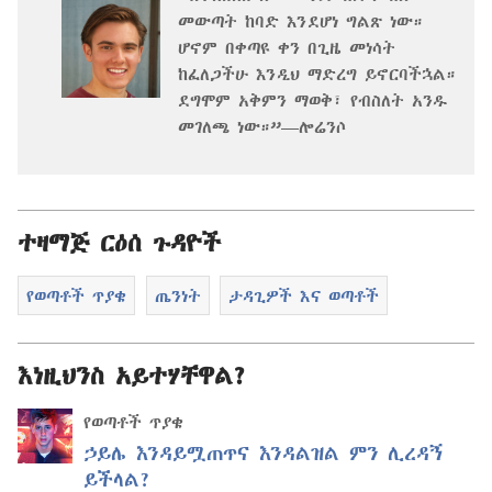
መውጣት ከባድ እንደሆነ ግልጽ ነው።
ሆኖም በቀጣዩ ቀን በጊዜ መነሳት
ከፈለጋችሁ እንዲህ ማድረግ ይኖርባችኋል።
ደግሞም አቅምን ማወቅ፣ የብስለት አንዱ
መገለጫ ነው።”—ሎሬንሶ
ተዛማጅ ርዕሰ ጉዳዮች
የወጣቶች ጥያቄ
ጤንነት
ታዳጊዎች እና ወጣቶች
እነዚህንስ አይተሃቸዋል?
የወጣቶች ጥያቄ
ኃይሌ እንዳይሟጠጥና እንዳልዝል ምን ሊረዳኝ
ይችላል?