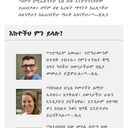
“ሰዎች በሚፈልጓችሁ ጊዜ ሁሉ እንድትገኙላቸው
ይጠብቃሉ። ሆኖም በቂ እረፍት ማግኘት ከፈለጋችሁ
ስልካችሁን ከአጠገባችሁ ማራቅ አለባችሁ።”—ጁሊሳ
እኩዮችህ ምን ይላሉ?
“ፕሮግራም አውጡ፤ ፕሮግራሙንም
በጥብቅ ተከተሉ። የምትተኙበት ቋሚ
ሰዓት ካላችሁ ሰውነታችሁም በዚያ
መመራት ይጀምራል።”—ቤሊ
“በየዕለቱ በጊዜ የመተኛት ልማድ
አዳብሩ። እንቅልፍ፣ ሰውነታችሁ ራሱን
እንዲያድስ ያስችለዋል፤ እንዲሁም ለቀጣዩ
ቀን ይበልጥ ንቁና ዝግጁ እንድትሆኑ
ይረዳችኋል።”—ኬቲ
“ከተሰበሰበ ሰው መሃል ብድግ ብሎ