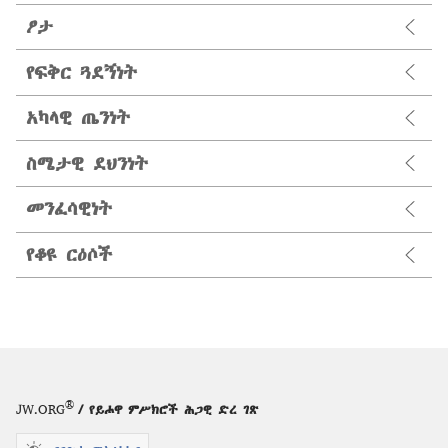
ፆታ
የፍቅር ጓደኝነት
አካላዊ ጤንነት
ስሜታዊ ደህንነት
መንፈሳዊነት
የቆዩ ርዕሶች
®
JW.ORG
/ የይሖዋ ምሥክሮች ሕጋዊ ድረ ገጽ