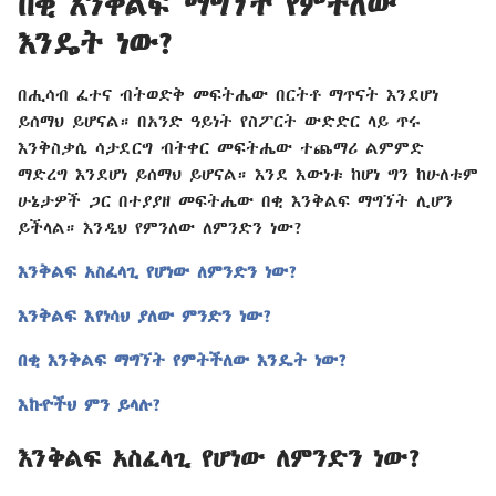
በቂ እንቅልፍ ማግኘት የምችለው
እንዴት ነው?
በሒሳብ ፈተና ብትወድቅ መፍትሔው በርትቶ ማጥናት እንደሆነ
ይሰማህ ይሆናል። በአንድ ዓይነት የስፖርት ውድድር ላይ ጥሩ
እንቅስቃሴ ሳታደርግ ብትቀር መፍትሔው ተጨማሪ ልምምድ
ማድረግ እንደሆነ ይሰማህ ይሆናል። እንደ እውነቱ ከሆነ ግን ከሁለቱም
ሁኔታዎች ጋር በተያያዘ መፍትሔው በቂ እንቅልፍ ማግኘት ሊሆን
ይችላል። እንዲህ የምንለው ለምንድን ነው?
እንቅልፍ አስፈላጊ የሆነው ለምንድን ነው?
እንቅልፍ እየነሳህ ያለው ምንድን ነው?
በቂ እንቅልፍ ማግኘት የምትችለው እንዴት ነው?
እኩዮችህ ምን ይላሉ?
እንቅልፍ አስፈላጊ የሆነው ለምንድን ነው?