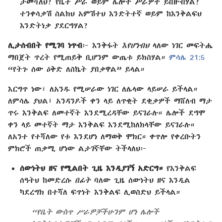
ታመሻለህ? የቤት ሥራ ወይም ሌሎች ሥራዎች ይበዙብሃል?
ተንቀሳቃሽ ስልክህ አምሽተህ እንድትተኛ ወይም ከእንቅልፍህ
እንድትነቃ ያደርግሃል?
ሊታሰብበት የሚገባ ነጥብ
፦ እንቅፋት
እየሆነብህ
ላለው ነገር መፍትሔ
ማበጀት ጥረት የሚጠይቅ ቢሆንም ውጤቱ ይክስሃል።
ምሳሌ 21:5
“የትጉ ሰው ዕቅድ ለስኬት ያበቃዋል” ይላል።
እርግጥ ነው፣ ለአንዱ የሚሠራው ነገር ለሌላው ላይሠራ ይችላል።
ለምሳሌ ያህል፣ አንዳንዶች ቀን ላይ ለጥቂት ደቂቃዎች ማሸለብ ማታ
ጥሩ እንቅልፍ ለመተኛት እንደሚረዳቸው ይናገራሉ። ሌሎች ደግሞ
ቀን ላይ መተኛት ማታ እንቅልፍ እንደሚከለክላቸው ይናገራሉ።
ለአንተ የተሻለው የቱ እንደሆነ ለማወቅ ሞክር። ቀጥሎ የቀረቡትን
ምክሮች ጠቃሚ ሆነው ልታገኛቸው ትችላለህ፦
ሰውነትህ ዘና የሚልበት ጊዜ እንዲያገኝ አድርግ።
የእንቅልፍ
ሰዓትህ ከመድረሱ
በፊት
ባለው ጊዜ ሰውነትህ ዘና እንዲል
ካደረግክ በተሻለ ፍጥነት እንቅልፍ ሊወስድህ ይችላል።
“የቤት ውስጥ ሥራዎቻችሁንም ሆነ ሌሎች