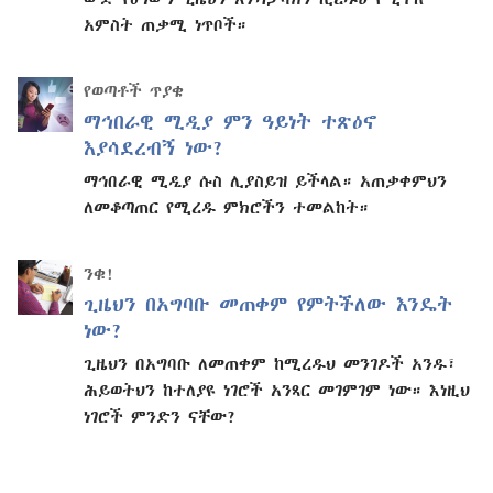
አምስት ጠቃሚ ነጥቦች።
የወጣቶች ጥያቄ
ማኅበራዊ ሚዲያ ምን ዓይነት ተጽዕኖ
እያሳደረብኝ ነው?
ማኅበራዊ ሚዲያ ሱስ ሊያስይዝ ይችላል። አጠቃቀምህን
ለመቆጣጠር የሚረዱ ምክሮችን ተመልከት።
ንቁ!
ጊዜህን በአግባቡ መጠቀም የምትችለው እንዴት
ነው?
ጊዜህን በአግባቡ ለመጠቀም ከሚረዱህ መንገዶች አንዱ፣
ሕይወትህን ከተለያዩ ነገሮች አንጻር መገምገም ነው። እነዚህ
ነገሮች ምንድን ናቸው?