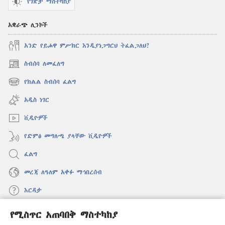
የገጽታ ማስተካከያ
አቋራጭ ሊንኮች
አንድ የይሖዋ ምሥክር እንዲያነጋግርህ ትፈልጋለህ?
ስብሰባ ለመፈለግ
(አዲስ
ዊንዶው
የክልል ስብሰባ ፈልግ
(አዲስ
ክፈት)
ዊንዶው
አዲስ ነገር
ክፈት)
ቪዲዮዎች
የድምፅ መግለጫ ያላቸው ቪዲዮዎች
ፈልግ
መረጃ ለዓለም አቀፉ ማኅበረሰብ
እርዳታ
የሚስጥር አጠባበቅ ማስተካከያ
መዋጮዎች
(አዲስ