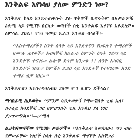
እንቅልፍ እየነሳህ ያለው ምንድን ነው?
እንቅልፍ ከላይ እንደተጠቀሱት ያሉ ጥቅሞች ቢኖሩትም በአሥራዎቹ
ዕድሜ ላይ የሚገኙ በርካታ ወጣቶች በቂ እንቅልፍ እያገኙ አይደለም።
ለምሳሌ ያህል፣ የ16 ዓመቷ ኢሌን እንዲህ ብላለች፦
“አስተማሪያችን ስንት ሰዓት ላይ እንደተኛን የክፍሉን ተማሪዎች
በሙሉ ጠየቀች። አብዛኞቹ ከሌሊቱ ስምንት ሰዓት ገደማ ላይ
እንደተኙ ተናገሩ። ሌሎቹ ደግሞ ከንጋቱ 11 ሰዓት አካባቢ
እንደተኙ ገለጹ። ከምሽቱ 3:30 ላይ እንደተኛ የተናገረው አንድ
ተማሪ ብቻ ነበር።”
እንቅልፍህን እያስተጓጎለብህ ያለው ምን ሊሆን ይችላል?
ማኅበራዊ ሕይወት።
“ምንም ሳይታወቀኝ የማመሽበት ጊዜ አለ፤
በተለይ ከጓደኞቼ ጋር በምሆንበት ጊዜ እንዲህ ያለ ነገር
ያጋጥመኛል።”—ፓሜላ
ልታከናውናቸው የሚገቡ ሥራዎች።
“እንቅልፍ እወዳለሁ፤ ግን ብዙ
የምሠራቸው ነገሮች ስላሉ በቂ እንቅልፍ ማግኘት አስቸጋሪ