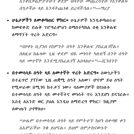
እንቅስቃሴዎቻችሁን ቀደም ብላችሁ መጨረሳችሁ የእንቅልፍ
ሰዓታችሁ ላይ እንዳትጨነቁ ይረዳችኋል።”—ማሪያ
ሁኔታዎችን ለመቆጣጠር ሞክር።
ሁኔታዎች እንዲቆጣጠሩህ
ከመፍቀድ ይልቅ ፕሮግራምህን በማስተካከል በቂ እንቅልፍ
ለማግኘት ጥረት አድርግ።
“በየቀኑ ቢያንስ የስምንት ሰዓት እንቅልፍ ያስፈልገኛል።
ስለዚህ ከሌላው ጊዜ ቀደም ብዬ መነሳት ካለብኝ ስንት ሰዓት
ላይ መተኛት እንደሚያስፈልገኝ አሰላለሁ።”—ቪንሰንት
በተመሳሳይ ሰዓት ላይ ለመተኛት ጥረት አድርግ።
ሰውነታችን
በተፈጥሮ ያገኘው ጊዜ ጠቋሚ ሰዓት አለው፤ ሆኖም ይህ ሰዓት
የሚሠራው በሚገባ ከተቃኘ ነው። ባለሙያዎች በየዕለቱ
በተመሳሳይ ሰዓት ላይ መተኛትና መነሳት ጥሩ እንደሆነ ይናገራሉ።
እስቲ ለአንድ ወር ያህል እንዲህ ለማድረግ ሞክር፤ ከዚያም
ለውጡን ታየዋለህ።
“ሁሌም በተመሳሳይ ሰዓት ላይ የምትተኙ ከሆነ በቀጣዩ ቀን
አእምሯችሁ ንቁ ይሆናል። ይህም በምታከናውኑት