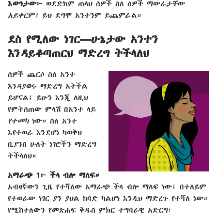
እውነታው፦
ወደድክም ጠላህ ሰዎች ስለ ሰዎች ማውራታቸው
አይቀርም፤
ይህ ደግሞ አንተንም ይጨምራል።
ደስ የሚለው ነገር​—ሁኔታው አንተን
እንዳይቆጣጠርህ ማድረግ ትችላለህ
ሰዎች ጨርሶ ስለ አንተ
እንዳያወሩ ማድረግ አትችል
ይሆናል፤ ይሁን እንጂ ለዚህ
የምትሰጠው ምላሽ በአንተ ላይ
የተመካ
ነው። ስለ አንተ
እየተወራ እንደሆነ ካወቅህ
ቢያንስ ሁለት ነገሮችን ማድረግ
ትችላለህ።
አማራጭ 1፦ ችላ ብሎ ማለፍ።
አብዛኛውን ጊዜ የተሻለው አማራጭ ችላ ብሎ ማለፍ ነው፤ በተለይም
የተወራው ነገር ያን ያህል ከባድ ካልሆነ እንዲህ ማድረጉ የተሻለ ነው።
የሚከተለውን የመጽሐፍ ቅዱስ ምክር ተግባራዊ አድርግ፦