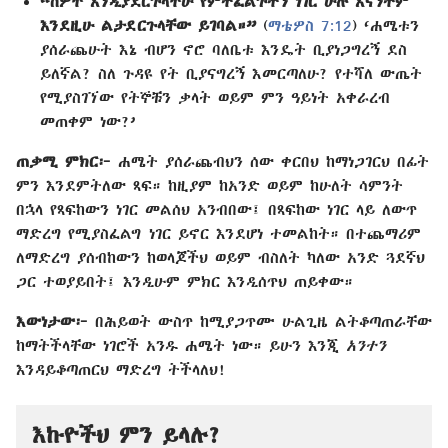
“ሰዎች እንዲያደርጉላችሁ የምትፈልጉትን ነገር ሁሉ እናንተም
እንደዚሁ ልታደርጉላቸው ይገባል።”
(
ማቴዎስ 7:12
) ‘ሐሜቱን
ያሰራጨሁት እኔ ብሆን ኖሮ ባለቤቱ እንዴት ቢያነጋግረኝ ደስ
ይለኛል? ስለ ጉዳዩ የት ቢያናግረኝ እመርጣለሁ? የተሻለ ውጤት
የሚያስገኘው የትኞቹን ቃላት ወይም ምን ዓይነት አቀራረብ
መጠቀም ነው?’
ጠቃሚ ምክር፦
ሐሜት ያሰራጨብህን ሰው ቀርበህ ከማነጋገርህ በፊት
ምን እንደምትለው ጻፍ። ከዚያም ከአንድ ወይም ከሁለት ሳምንት
በኋላ የጻፍከውን ነገር መልሰህ አንብበው፤ በጻፍከው ነገር ላይ ለውጥ
ማድረግ የሚያስፈልግ ነገር ይኖር እንደሆነ ተመልከት። በተጨማሪም
ለማድረግ ያሰብከውን ከወላጆችህ ወይም ብስለት ካለው አንድ ጓደኛህ
ጋር ተወያይበት፤ እንዲሁም ምክር እንዲሰጥህ ጠይቀው።
እውነታው፦
በሕይወት ውስጥ ከሚያጋጥሙ ሁልጊዜ ልትቆጣጠራቸው
ከማትችላቸው ነገሮች አንዱ ሐሜት ነው። ይሁን እንጂ
አንተን
እንዳይቆጣጠርህ ማድረግ ትችላለህ!
እኩዮችህ ምን ይላሉ?