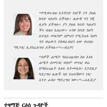
“የሚወሩብህ አንዳንድ ነገሮች ያን ያህል
ከባድ ላይሆኑ ይችላሉ፤ ሌሎቹ ግን ጎጂ
ሊሆኑ ይችላሉ። ያን ያህል ከባድ ካልሆነ
ችላ ብለህ እለፈው። ጉዳዩ ከባድ ከሆነ
በተለይ መልካም ስምህን የሚያጠፋ ከሆነ
ግን ወሬውን ያስወራብህን ሰው ቀርበህ
ማነጋገር ሊያስፈልግህ ይችላል።”​—ብሪያና
“ሰዎች ሐሜት ካሰራጩብህ ስለ እነሱ
ሐሜት በመናገር ወይም መጥፎ ወሬ
በማሰራጨት አጸፋ አትመልስ። እንደዚያ
ካደረግህ ሌሎች ላይ የጠላኸውን ነገር
አንተ ራስህ ማድረግህ ነው።”​—ኦሊቪያ
ተዛማጅ ርዕሰ ጉዳዮች