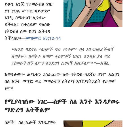
ይሁን እንጂ የተወራብህ ነገር
ያን ያህል መጥፎ ባይሆንም
እንኳ ስሜትህን ሊጎዳው
ይችላል፤ በተለይም ግለሰቡ
የቅርብህ ሰው ከሆነ ልትጎዳ
ትችላለህ።​—
መዝሙር 55:12-14
“አንድ ጓደኛዬ ‘ለሰዎች ግድ የላትም’ ብላ እንዳስወራችብኝ
አወቅሁ። በወቅቱ በጣም ተሰምቶኝ ነበር! እንዲህ ያለ ወሬ
ያስወራችብኝ ለምን እንደሆነ ሊገባኝ አልቻለም።”​—አሽሊ
እውነታው፦
ሐሜቱን ያሰራጨው ሰው የቅርብ ጓደኛህ ሆነም አልሆነ
ስለ አንተ መጥፎ ወሬ መወራቱን ስትሰማ እንደማትደሰት የታወቀ
ነው።
የሚያሳዝነው ነገር​—ሰዎች ስለ አንተ እንዳያወሩ
ማድረግ አትችልም
ሰዎች፣ ስለ ሌሎች እንዲያወሩ