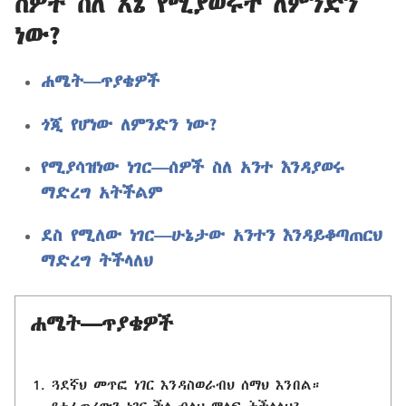
ሰዎች ስለ እኔ የሚያወሩት ለምንድን
ነው?
ሐሜት​—ጥያቄዎች
ጎጂ የሆነው ለምንድን ነው?
የሚያሳዝነው ነገር​—ሰዎች ስለ አንተ እንዳያወሩ
ማድረግ አትችልም
ደስ የሚለው ነገር​—ሁኔታው አንተን እንዳይቆጣጠርህ
ማድረግ ትችላለህ
ሐሜት​—ጥያቄዎች
ጓደኛህ መጥፎ ነገር እንዳስወራብህ ሰማህ እንበል።