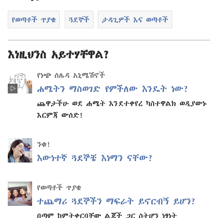
የወጣቶች ጥያቄ
ጓደኞች
ታዳጊዎች እና ወጣቶች
እነዚህንስ አይተሃቸዋል?
የነጭ ሰሌዳ አኒሜሽኖች
ሐሜትን ማስወገድ የምችለው እንዴት ነው?
ጨዋታችሁ ወደ ሐሜት እንደተቀየረ ካስተዋልክ ወዲያውኑ
እርምጃ ውሰድ!
ንቁ!
እውነተኛ ጓደኞቼ እነማን ናቸው?
የወጣቶች ጥያቄ
ተጨማሪ ጓደኞችን ማፍራት ይኖርብኝ ይሆን?
በጣም ከምትቀርባቸው ልጆች ጋር ስትሆን ነፃነት