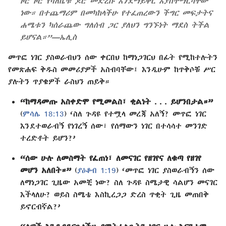
ዞሮ ዞሮ የባለቤቱ ጆሮ መድረሱ እንደማይቀር እያስተማርካቸው
ነው። በተጨማሪም በመካከላችሁ የተፈጠረውን ችግር መፍታትና
ሐሜቱን ካሰራጨው ግለሰብ ጋር ያለህን ግንኙነት ማደስ ትችል
ይሆናል።”​—ኤሊስ
መጥፎ ነገር ያስወራብህን ሰው ቀርበህ ከማነጋገርህ በፊት የሚከተሉትን
የመጽሐፍ ቅዱስ መመሪያዎች አስብባቸው፤ እንዲሁም ከጥቅሶቹ ሥር
ያሉትን ጥያቄዎች ራስህን ጠይቅ።
“ከማዳመጡ አስቀድሞ የሚመልስ፣ ቂልነት . . . ይሆንበታል።”
(
ምሳሌ 18:13
) ‘ስለ ጉዳዩ የተሟላ መረጃ አለኝ? መጥፎ ነገር
እንደተወራብኝ የነገረኝ ሰው፣ የሰማውን ነገር በተሳሳተ መንገድ
ተረድቶት ይሆን?’
“ሰው ሁሉ ለመስማት የፈጠነ፣ ለመናገር የዘገየና ለቁጣ የዘገየ
መሆን አለበት።”
(
ያዕቆብ 1:19
) ‘መጥፎ ነገር ያስወራብኝን ሰው
ለማነጋገር ጊዜው አመቺ ነው? ስለ ጉዳዩ ስሜታዊ ሳልሆን መናገር
እችላለሁ? ወይስ ስሜቴ እስኪረጋጋ ድረስ ጥቂት ጊዜ መጠበቅ
ይኖርብኛል?’