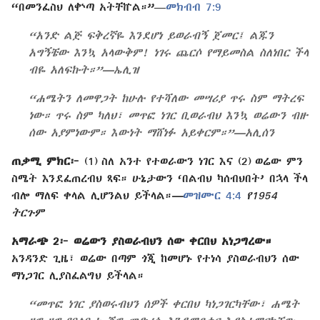
“በመንፈስህ ለቍጣ አትቸኵል።”​—
መክብብ 7:9
“አንድ ልጅ ፍቅረኛዬ እንደሆነ ይወራብኝ ጀመር፤ ልጁን
አግኝቼው እንኳ አላውቅም! ነገሩ ጨርሶ የማይመስል ስለነበር ችላ
ብዬ አለፍኩት።”​—ኤሊዝ
“ሐሜትን ለመዋጋት ከሁሉ የተሻለው መሣሪያ ጥሩ ስም ማትረፍ
ነው። ጥሩ ስም ካለህ፣ መጥፎ ነገር ቢወራብህ እንኳ ወሬውን ብዙ
ሰው አያምነውም። እውነት ማሸነፉ አይቀርም።”​—አሊሰን
ጠቃሚ ምክር፦
(1) ስለ አንተ የተወራውን ነገር እና (2) ወሬው ምን
ስሜት እንደፈጠረብህ ጻፍ። ሁኔታውን ‘በልብህ ካሰብህበት’ በኋላ ችላ
ብሎ ማለፍ ቀላል ሊሆንልህ ይችላል።​
—
መዝሙር 4:4
የ1954
ትርጉም
አማራጭ 2፦ ወሬውን ያስወራብህን ሰው ቀርበህ አነጋግረው።
አንዳንድ ጊዜ፣ ወሬው በጣም ጎጂ ከመሆኑ የተነሳ ያስወራብህን ሰው
ማነጋገር ሊያስፈልግህ ይችላል።
“መጥፎ ነገር ያስወሩብህን ሰዎች ቀርበህ ካነጋገርካቸው፣ ሐሜት