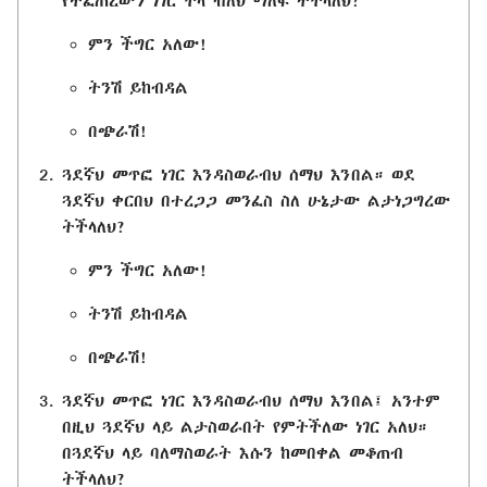
የተፈጠረውን ነገር ችላ ብለህ ማለፍ ትችላለህ?
ምን ችግር አለው!
ትንሽ ይከብዳል
በጭራሽ!
ጓደኛህ መጥፎ ነገር እንዳስወራብህ ሰማህ እንበል። ወደ
ጓደኛህ ቀርበህ በተረጋጋ መንፈስ ስለ ሁኔታው ልታነጋግረው
ትችላለህ?
ምን ችግር አለው!
ትንሽ ይከብዳል
በጭራሽ!
ጓደኛህ መጥፎ ነገር እንዳስወራብህ ሰማህ እንበል፤ አንተም
በዚህ ጓደኛህ ላይ ልታስወራበት የምትችለው ነገር አለህ።
በጓደኛህ ላይ ባለማስወራት እሱን ከመበቀል መቆጠብ
ትችላለህ?