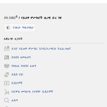
®
JW.ORG
/ የይሖዋ ምሥክሮች ሕጋዊ ድረ ገጽ
የገጽታ ማስተካከያ
አቋራጭ ሊንኮች
አንድ የይሖዋ ምሥክር እንዲያነጋግርህ ትፈልጋለህ?
ስብሰባ ለመፈለግ
(አዲስ
ዊንዶው
የክልል ስብሰባ ፈልግ
(አዲስ
ክፈት)
ዊንዶው
አዲስ ነገር
ክፈት)
ቪዲዮዎች
የድምፅ መግለጫ ያላቸው ቪዲዮዎች
ፈልግ