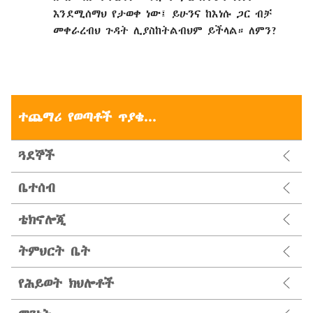
እንደሚሰማህ የታወቀ ነው፤ ይሁንና ከእነሱ ጋር ብቻ
መቀራረብህ ጉዳት ሊያስከትልብህም ይችላል። ለምን?
ተጨማሪ የወጣቶች ጥያቄ...
ጓደኞች
ቤተሰብ
ቴክኖሎጂ
ትምህርት ቤት
የሕይወት ክህሎቶች