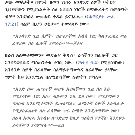
ሥራ መፍታት።
በጥንት ዘመን የነበሩ አንዳንድ ሰዎች “ትርፍ
ጊዜያቸውን የሚያሳልፉት ስለ አዳዲስ ነገሮች በማውራትና በመስማት
ብቻ” እንደነበረ መጽሐፍ ቅዱስ ይናገራል። (
የሐዋርያት ሥራ
17:21
) ዛሬም ቢሆን ሁኔታው ተመሳሳይ ነው።
“አንዳንድ ጊዜ ሰዎች፣ በዙሪያቸው አዲስ ነገር ካልተፈጠረ ወሬ
ፈጥረው ስለ ሌሎች ያወራሉ።”​—ጆአና
በራስ አለመተማመን።
መጽሐፍ ቅዱስ፣ ራሳችንን ከሌሎች ጋር
እንዳናወዳድር ማስጠንቀቁ ተገቢ ነው። (
ገላትያ 6:4
) የሚያሳዝነው፣
አንዳንድ ሰዎች በራሳቸው ስለማይተማመኑና ለራሳቸው ያላቸው
ግምት ከፍ እንደሚል ስለሚሰማቸው ሌሎችን ያማሉ።
“አንድ ሰው ሐሜተኛ መሆኑ አብዛኛውን ጊዜ ስለ እሱ
የሚያሳየው ነገር አለ። ብዙውን ጊዜ ይህ ሰው፣ የሚያማውን
ግለሰብ እንደሚቀናበት ይጠቁማል። ሐሜተኛ ሰዎች አሉባልታ
የሚያሰራጩት ስለ ራሳቸው ጥሩ ስሜት እንዲሰማቸው ነው፤
በሌላ አባባል እንዲህ በማድረግ ከዚያ ግለሰብ የተሻሉ እንደሆኑ
ራሳቸውን ያሳምናሉ።”​—ፊል