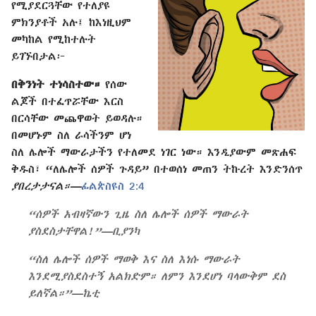
የሚያደርጓቸው የተለያዩ
ምክንያቶች አሉ፤ ከእነዚህም
መካከል የሚከተሉት
ይገኙበታል፦
በቅንነት ተነሳስተው።
የሰው
ልጆች በተፈጥሯቸው እርስ
በርሳቸው መጨዋወት ይወዳሉ።
በመሆኑም ስለ ራሳችንም ሆነ
ስለ ሌሎች ማውራታችን የተለመደ ነገር ነው። እንዲያውም መጽሐፍ
ቅዱስ፣ “ለሌሎች ሰዎች ጉዳይ” በተወሰነ መጠን ትኩረት እንድንሰጥ
ያበረታታናል።​—
ፊልጵስዩስ 2:4
“ሰዎች አብዛኛውን ጊዜ ስለ ሌሎች ሰዎች ማውራት
ያስደስታቸዋል!”​—ቢያንካ
“ስለ ሌሎች ሰዎች ማወቅ እና ስለ እነሱ ማውራት
እንደሚያስደስተኝ አልክድም። ለምን እንደሆነ ባላውቅም ደስ
ይለኛል።”​—ኬቲ