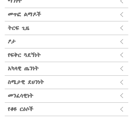
ማንነት
መጥፎ ልማዶች
ትርፍ ጊዜ
ፆታ
የፍቅር ጓደኝነት
አካላዊ ጤንነት
ስሜታዊ ደህንነት
መንፈሳዊነት
የቆዩ ርዕሶች