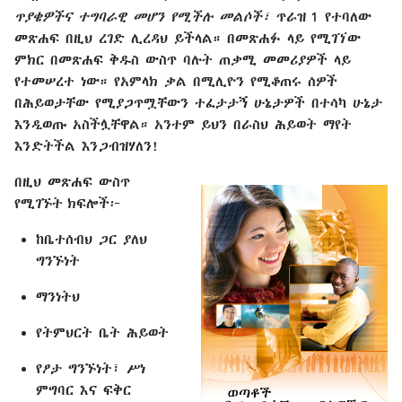
ጥያቄዎችና ተግባራዊ መሆን የሚችሉ መልሶች፣
ጥራዝ 1 የተባለው
መጽሐፍ በዚህ ረገድ ሊረዳህ ይችላል። በመጽሐፉ ላይ የሚገኘው
ምክር በመጽሐፍ ቅዱስ ውስጥ ባሉት ጠቃሚ መመሪያዎች ላይ
የተመሠረተ ነው። የአምላክ ቃል በሚሊዮን የሚቆጠሩ ሰዎች
በሕይወታቸው የሚያጋጥሟቸውን ተፈታታኝ ሁኔታዎች በተሳካ ሁኔታ
እንዲወጡ አስችሏቸዋል። አንተም ይህን በራስህ ሕይወት ማየት
እንድትችል እንጋብዝሃለን!
በዚህ መጽሐፍ ውስጥ
የሚገኙት ክፍሎች፦
ከቤተሰብህ ጋር ያለህ
ግንኙነት
ማንነትህ
የትምህርት ቤት ሕይወት
የፆታ ግንኙነት፣ ሥነ
ምግባር እና ፍቅር