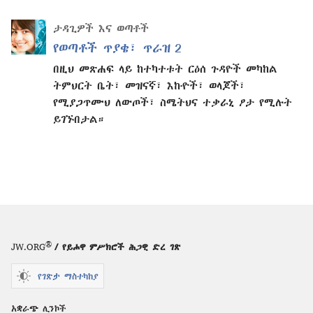
ታዳጊዎች እና ወጣቶች
የወጣቶች ጥያቄ፣ ጥራዝ 2
በዚህ መጽሐፍ ላይ ከተካተቱት ርዕሰ ጉዳዮች መካከል
ትምህርት ቤት፣ መዝናኛ፣ እኩዮች፣ ወላጆች፣
የሚያጋጥሙህ ለውጦች፣ ስሜትህና ተቃራኒ ፆታ የሚሉት
ይገኙበታል።
®
JW.ORG
/ የይሖዋ ምሥክሮች ሕጋዊ ድረ ገጽ
የገጽታ ማስተካከያ
አቋራጭ ሊንኮች