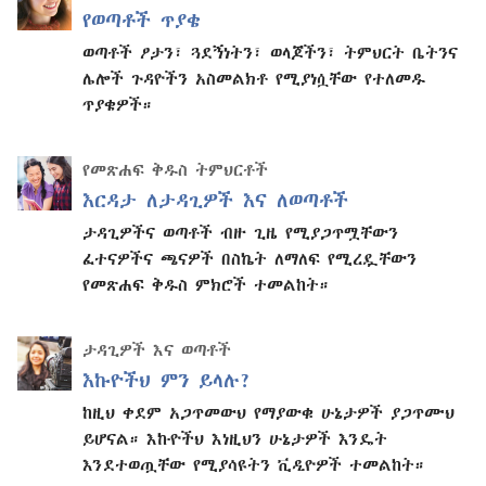
የወጣቶች ጥያቄ
ወጣቶች ፆታን፣ ጓደኝነትን፣ ወላጆችን፣ ትምህርት ቤትንና
ሌሎች ጉዳዮችን አስመልክቶ የሚያነሷቸው የተለመዱ
ጥያቄዎች።
የመጽሐፍ ቅዱስ ትምህርቶች
እርዳታ ለታዳጊዎች እና ለወጣቶች
ታዳጊዎችና ወጣቶች ብዙ ጊዜ የሚያጋጥሟቸውን
ፈተናዎችና ጫናዎች በስኬት ለማለፍ የሚረዷቸውን
የመጽሐፍ ቅዱስ ምክሮች ተመልከት።
ታዳጊዎች እና ወጣቶች
እኩዮችህ ምን ይላሉ?
ከዚህ ቀደም አጋጥመውህ የማያውቁ ሁኔታዎች ያጋጥሙህ
ይሆናል። እኩዮችህ እነዚህን ሁኔታዎች እንዴት
እንደተወጧቸው የሚያሳዩትን ቪዲዮዎች ተመልከት።