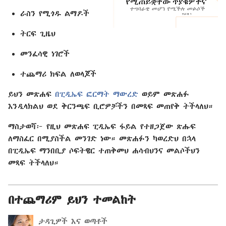
ራስን የሚጎዱ ልማዶች
ትርፍ ጊዜህ
መንፈሳዊ ነገሮች
ተጨማሪ ክፍል ለወላጆች
ይህን መጽሐፍ
በፒዲኤፍ ፎርማት ማውረድ
ወይም መጽሐፉ
እንዲላክልህ ወደ ቅርንጫፍ ቢሮዎቻችን በመጻፍ መጠየቅ ትችላለህ።
ማስታወሻ፦ የዚህ መጽሐፍ ፒዲኤፍ ፋይል የተዘጋጀው ጽሑፍ
ለማስፈር በሚያስችል መንገድ ነው። መጽሐፉን ካወረድህ በኋላ
በፒዲኤፍ ማንበቢያ ሶፍትዌር ተጠቅመህ ሐሳብህንና መልሶችህን
መጻፍ ትችላለህ።
በተጨማሪም ይህን ተመልከት
ታዳጊዎች እና ወጣቶች