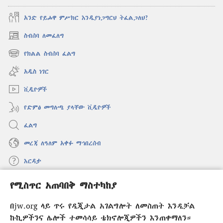
አንድ የይሖዋ ምሥክር እንዲያነጋግርህ ትፈልጋለህ?
ስብሰባ ለመፈለግ
(አዲስ
ዊንዶው
የክልል ስብሰባ ፈልግ
(አዲስ
ክፈት)
ዊንዶው
አዲስ ነገር
ክፈት)
ቪዲዮዎች
የድምፅ መግለጫ ያላቸው ቪዲዮዎች
ፈልግ
መረጃ ለዓለም አቀፉ ማኅበረሰብ
እርዳታ
የሚስጥር አጠባበቅ ማስተካከያ
መዋጮዎች
(አዲስ
ዊንዶው
በjw.org ላይ ጥሩ የዲጂታል አገልግሎት ለመስጠት እንዲቻል
ክፈት)
የመጠበቂያ ግንብ የኢንተርኔት ቤተ መጻሕፍት
ኩኪዎችንና ሌሎች ተመሳሳይ ቴክኖሎጂዎችን እንጠቀማለን።
(አዲስ