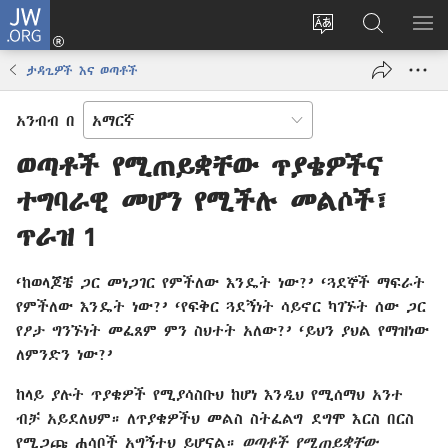
JW.ORG
ግባ
(አዲስ
የድረ
JW.ORG
መ
ዊንዶው
ገጹን
ላይ
አሳ
ታዳጊዎች እና ወጣቶች
ክፈት)
ቋንቋ
መፈለጊያ
ለውጥ
አንብብ በ
ወጣቶች የሚጠይቋቸው ጥያቄዎችና
ተግባራዊ መሆን የሚችሉ መልሶች፣
ጥራዝ 1
‘ከወላጆቼ ጋር መነጋገር የምችለው እንዴት ነው?’ ‘ጓደኞች ማፍራት
የምችለው እንዴት ነው?’ ‘የፍቅር ጓደኝነት ሳይኖር ካገኙት ሰው ጋር
የፆታ ግንኙነት መፈጸም ምን ስህተት አለው?’ ‘ይህን ያህል የማዝነው
ለምንድን ነው?’
ከላይ ያሉት ጥያቄዎች የሚያሳስቡህ ከሆነ እንዲህ የሚሰማህ አንተ
ብቻ አይደለህም። ለጥያቄዎችህ መልስ ስትፈልግ ደግሞ እርስ በርስ
የሚጋጩ ሐሳቦች አግኝተህ ይሆናል።
ወጣቶች የሚጠይቋቸው