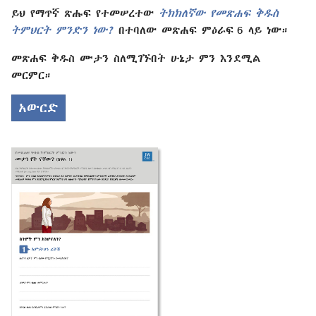
ይህ የማጥኛ ጽሑፍ የተመሠረተው
ትክክለኛው የመጽሐፍ ቅዱስ
ትምህርት ምንድን ነው?
በተባለው መጽሐፍ ምዕራፍ 6 ላይ ነው።
መጽሐፍ ቅዱስ ሙታን ስለሚገኙበት ሁኔታ ምን እንደሚል
መርምር።
አውርድ