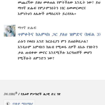
መጨረሻው ይዘህ መቀጠል የምትችለው እንዴት ነው? ይህ
ማጥኛ ጽሑፍ የምታምንበትን ነገር ለመመርመርና
እምነትህን ለሌሎች ለማስረዳት ይረዳሃል።
ማጥኛ ጽሑፍ
ጥምቀትና ከአምላክ ጋር ያለህ ዝምድና (ክፍል 3)
ራሱን የወሰነ አንድ ክርስቲያን ምን ይጠበቅበታል?
እንዲሁም አምላክን ከልብ የሚወዱ ሰዎች ለእሱ የገቡትን
ቃል ጠብቀው መኖር እንደሚችሉ እርግጠኞች መሆን
የሚችሉት ለምንድን ነው?
®
JW.ORG
/ የይሖዋ ምሥክሮች ሕጋዊ ድረ ገጽ
የገጽታ ማስተካከያ