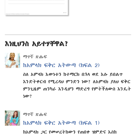
እነዚህንስ አይተሃቸዋል?
ማጥኛ ጽሑፍ
ከአምላክ ፍቅር አትውጣ (ክፍል 2)
ስለ አምላክ እውነቱን ከተማርክ በኋላ ወደ እሱ ይበልጥ
እንድትቀርብ የሚረዳህ ምንድን ነው? ለአምላክ ያለህ ፍቅር
ምንጊዜም ጠንካራ እንዲሆን ማድረግ የምትችለውስ እንዴት
ነው?
ማጥኛ ጽሑፍ
ከአምላክ ፍቅር አትውጣ (ክፍል 1)
ከአምላክ ጋር የመሠረትከውን የጠበቀ ዝምድና እስከ