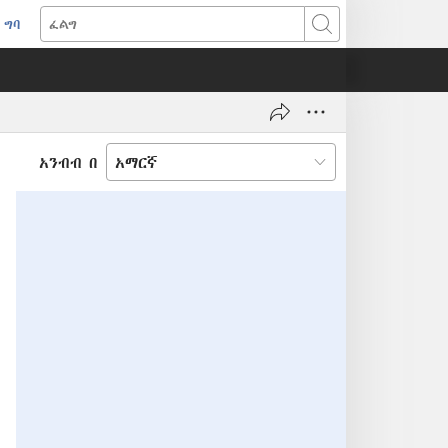
ግባ
(አዲስ
ፈልግ
ዊንዶው
ክፈት)
አንብብ በ