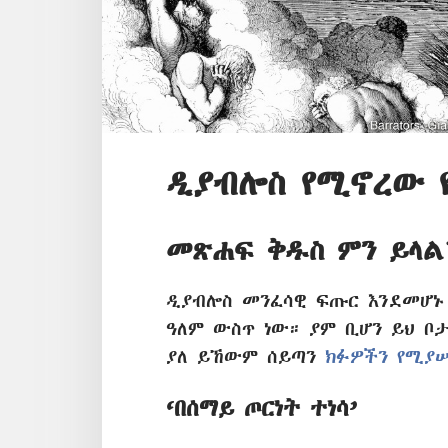
ዲያብሎስ የሚኖረው 
መጽሐፍ ቅዱስ ምን ይላል
ዲያብሎስ መንፈሳዊ ፍጡር እንደመሆኑ
ዓለም ውስጥ ነው። ያም ቢሆን ይህ ቦ
ያለ ይኸውም ሰይጣን
ክፉዎችን የሚያ
‘በሰማይ ጦርነት ተነሳ’