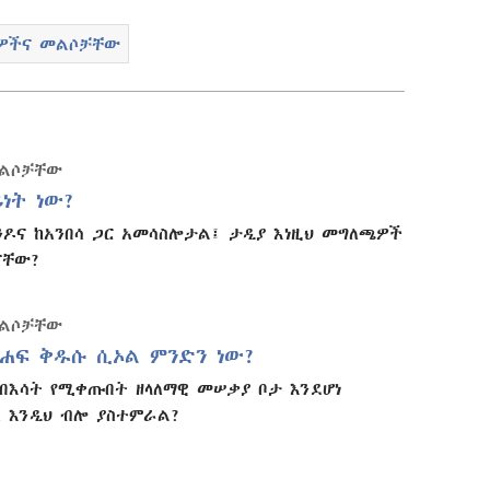
ቄዎችና መልሶቻቸው
መልሶቻቸው
ነት ነው?
ንዶና ከአንበሳ ጋር አመሳስሎታል፤ ታዲያ እነዚህ መግለጫዎች
ናቸው?
መልሶቻቸው
ጽሐፍ ቅዱሱ ሲኦል ምንድን ነው?
በእሳት የሚቀጡበት ዘላለማዊ መሠቃያ ቦታ እንደሆነ
 እንዲህ ብሎ ያስተምራል?