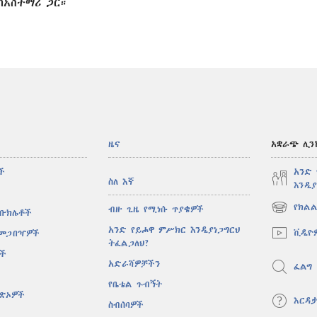
ከአስተማሪ ጋር።
ዜና
አቋራጭ ሊን
ች
አንድ
ስለ እኛ
እንዲያ
የክልል
ብዙ ጊዜ የሚነሱ ጥያቄዎች
 ቡክሌቶች
(አዲስ
ዊንዶው
አንድ የይሖዋ ምሥክር እንዲያነጋግርህ
ቪዲዮ
 መጋበዣዎች
ክፈት)
ትፈልጋለህ?
ሶች
አድራሻዎቻችን
ፈልግ
የቤቴል ጉብኝት
ዋጽኦዎች
እርዳ
ስብሰባዎች