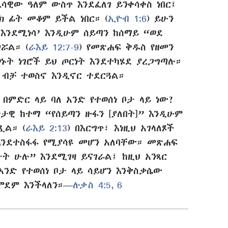
ሳዊው ዓለም ውስጥ እንደፈለገ ይንቀሳቀስ ነበር፤
ክ ፊት መቆም ይችል ነበር። (
ኢዮብ 1:6
) ይሁን
 እንደሚነሳ’ እንዲሁም ሰይጣን ከሰማይ “ወደ
ሯል። (
ራእይ 12:7-9
) የመጽሐፍ ቅዱስ የዘመን
ኑት ነገሮች ይህ ጦርነት እንደተካሄደ ያረጋግጣሉ።
 ብቻ ተወስኖ እንዲኖር ተደርጓል።
በምድር ላይ ባለ አንድ የተወሰነ ቦታ ላይ ነው?
ታዊ ከተማ “የሰይጣን ዙፋን [ያለበት]” እንዲሁም
ጿል። (
ራእይ 2:13
) በእርግጥ፣ እነዚህ አገላለጾች
እንደተስፋፋ የሚያሳዩ መሆን አለባቸው። መጽሐፍ
ት ሁሉ” እንደሚገዛ ይናገራል፤ ከዚህ አንጻር
አንድ የተወሰነ ቦታ ላይ ሳይሆን እንቅስቃሴው
ምደም እንችላለን።​—
ሉቃስ 4:5, 6