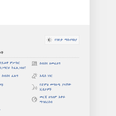
የገጽታ ማስተካከያ
ኮች
 የይሖዋ ምሥክር
ስብሰባ ለመፈለግ
(አዲስ
ነጋግርህ ትፈልጋለህ?
ዊንዶው
ክፈት)
 ስብሰባ ፈልግ
አዲስ ነገር
የድምፅ መግለጫ ያላቸው
ዎች
ቪዲዮዎች
መረጃ ለዓለም አቀፉ
ማኅበረሰብ
ታ