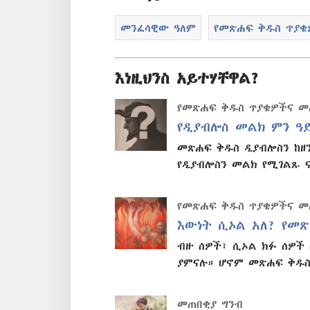
መንፈሳዊው ዓለም
የመጽሐፍ ቅዱስ ጥያ
እነዚህንስ አይተሃቸዋል?
የመጽሐፍ ቅዱስ ጥያቄዎችና 
የዲያብሎስ መልክ ምን ዓይ
መጽሐፍ ቅዱስ ዲያብሎስን ከዘ
የዲያብሎስን መልክ የሚገልጹ 
የመጽሐፍ ቅዱስ ጥያቄዎችና 
እውነት ሲኦል አለ? የመ
ብዙ ሰዎች፣ ሲኦል ክፉ ሰዎች 
ያምናሉ። ሆኖም መጽሐፍ ቅዱስ
መጠበቂያ ግንብ