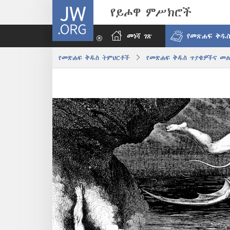
JW.ORG
የይሖዋ ምሥክሮች
መነሻ ገጽ
የመጽሐፍ ቅዱስ
የመጽሐፍ ቅዱስ ትምህርቶች
የመጽሐፍ ቅዱስ ጥያቄዎችና መ