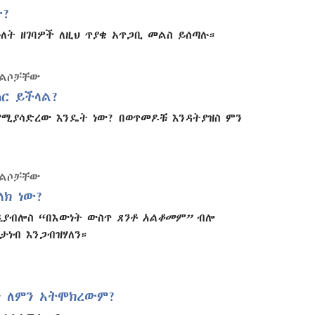
ው?
ለት ዘገባዎች ለዚህ ጥያቄ አጥጋቢ መልስ ይሰጣሉ።
መልሶቻቸው
ር ይችላል?
 የሚያሳድረው እንዴት ነው? በወጥመዶቹ እንዳትያዝስ ምን
መልሶቻቸው
ላክ ነው?
 ዲያብሎስ “በእውነት ውስጥ
ጸንቶ አልቆመም”
ብሎ
ታነብ እንጋብዝሃለን።
ን ለምን አትሞክረውም?