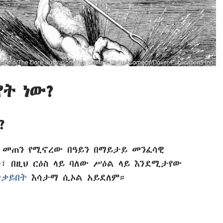
የት ነው?
?
 መጠን የሚኖረው በዓይን በማይታይ መንፈሳዊ
ታ፣ በዚህ ርዕስ ላይ ባለው ሥዕል ላይ እንደሚታየው
ሠቃይበት
እሳታማ ሲኦል አይደለም።