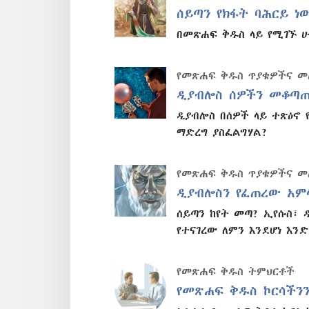
ሰይጣን የክፋት ባሕርይ ነ
በመጽሐፍ ቅዱስ ላይ የሚገኙ ሁ
የመጽሐፍ ቅዱስ ጥያቄዎችና 
ዲያብሎስ ሰዎችን መቆጣጠ
ዲያብሎስ በሰዎች ላይ ተጽዕኖ
ማድረግ ያስፈልግሃል?
የመጽሐፍ ቅዱስ ጥያቄዎችና 
ዲያብሎስን የፈጠረው አም
ሰይጣን ከየት መጣ? ኢየሱስ፣
የተናገረው ለምን እንደሆነ እንድ
የመጽሐፍ ቅዱስ ትምህርቶች
የመጽሐፍ ቅዱስ ኮርሳችን