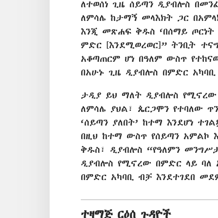
ለተወሰነ ጊዜ ሰይጣን ዲያብሎስ በመንፈ
ለምሳሌ ከታማኝ መላእክት ጋር በአምላ
እንጂ መጽሐፍ ቅዱስ ‘በሰማይ ጦርነት
ምድር [እንደሚወረወር]” ትንቢት ተናግ
አቆጣጠርም ሆነ በዓለም ውስጥ የተከናወ
በአሁኑ ጊዜ ዲያብሎስ በምድር አካባቢ
ታዲያ ይህ ማለት ዲያብሎስ የሚኖረው 
ለምሳሌ ያህል፣ ጴርጋሞን የተባለው ጥን
‘ሰይጣን ያለበት’ ከተማ እንደሆነ ተገል
በዚህ ከተማ ውስጥ የሰይጣን አምልኮ 
ቅዱስ፣ ዲያብሎስ “የዓለምን መንግሥታ
ዲያብሎስ የሚኖረው በምድር ላይ ባለ 
በምድር አካባቢ ብቻ እንደተገደበ መደ
ተዛማጅ ርዕሰ ጉዳዮች