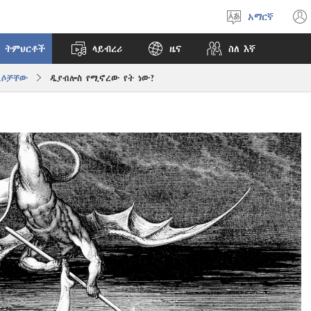
አማርኛ
ቋንቋ
ምረጥ
 ትምህርቶች
ላይብረሪ
ዜና
ስለ እኛ
ልሶቻቸው
ዲያብሎስ የሚኖረው የት ነው?