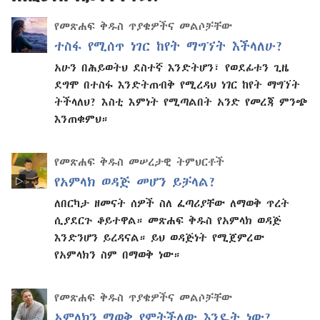
የመጽሐፍ ቅዱስ ጥያቄዎችና መልሶቻቸው
ተስፋ የሚሰጥ ነገር ከየት ማግኘት እችላለሁ?
አሁን በሕይወትህ ደስተኛ እንድትሆን፣ የወደፊቱን ጊዜ
ደግሞ በተስፋ እንድትጠብቅ የሚረዳህ ነገር ከየት ማግኘት
ትችላለህ? እስቲ እምነት የሚጣልበት አንድ የመረጃ ምንጭ
እንጠቁምህ።
የመጽሐፍ ቅዱስ መሠረታዊ ትምህርቶች
የአምላክ ወዳጅ መሆን ይቻላል?
ለበርካታ ዘመናት ሰዎች ስለ ፈጣሪያቸው ለማወቅ ጥረት
ሲያደርጉ ቆይተዋል። መጽሐፍ ቅዱስ የአምላክ ወዳጅ
እንድንሆን ይረዳናል። ይህ ወዳጅነት የሚጀምረው
የአምላክን ስም በማወቅ ነው።
የመጽሐፍ ቅዱስ ጥያቄዎችና መልሶቻቸው
አምላክን ማወቅ የምትችለው እንዴት ነው?