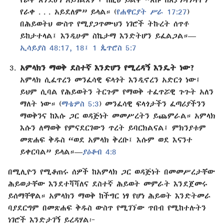
የራቀ . . . አይደለም” ይላል። (
የሐዋርያት ሥራ 17:27
)
በሕይወትህ ውስጥ የሚያጋጥሙህን ነገሮች ትኩረት ሰጥቶ
ይከታተላል፤ እንዲሁም ስኬታማ እንድትሆን ይፈልጋል።​—
ኢሳይያስ 48:17, 18፤
1 ጴጥሮስ 5:7
አምላክን ማወቅ ደስተኛ እንድሆን የሚረዳኝ እንዴት ነው?
አምላክ ሲፈጥረን መንፈሳዊ ፍላጎት እንዲኖረን አድርጎ ነው፤
ይህም ሲባል የሕይወትን ትርጉም የማወቅ ተፈጥሯዊ ጉጉት አለን
ማለት ነው። (
ማቴዎስ 5:3
) መንፈሳዊ ፍላጎታችን ፈጣሪያችንን
ማወቅንና ከእሱ ጋር ወዳጅነት መመሥረትን ይጨምራል። አምላክ
እሱን ለማወቅ የምናደርገውን ጥረት ይባርክልናል፤ ምክንያቱም
መጽሐፍ ቅዱስ “ወደ አምላክ ቅረቡ፤ እሱም ወደ እናንተ
ይቀርባል” ይላል።​—
ያዕቆብ 4:8
በሚሊዮን የሚቆጠሩ ሰዎች ከአምላክ ጋር ወዳጅነት በመመሥረታቸው
ሕይወታቸው እንደተሻሻለና ደስተኛ ሕይወት መምራት እንደጀመሩ
ይሰማቸዋል። አምላክን ማወቅ ከችግር ነፃ የሆነ ሕይወት እንድትመራ
ባያደርግም በመጽሐፍ ቅዱስ ውስጥ የሚገኘው ጥበብ የሚከተሉትን
ነገሮች እንድታገኝ ይረዳሃል፦