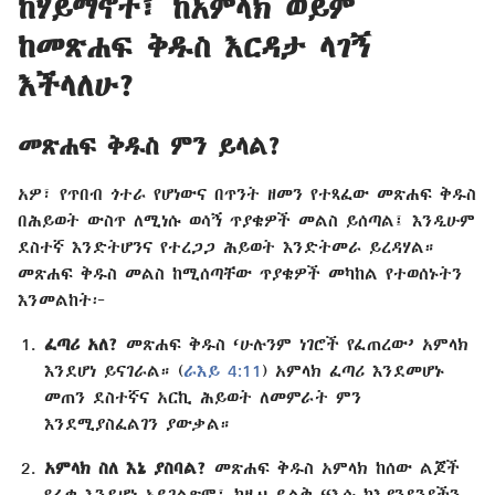
ከሃይማኖት፣ ከአምላክ ወይም
ከመጽሐፍ ቅዱስ እርዳታ ላገኝ
እችላለሁ?
መጽሐፍ ቅዱስ ምን ይላል?
አዎ፣ የጥበብ ጎተራ የሆነውና በጥንት ዘመን የተጻፈው መጽሐፍ ቅዱስ
በሕይወት ውስጥ ለሚነሱ ወሳኝ ጥያቄዎች መልስ ይሰጣል፤ እንዲሁም
ደስተኛ እንድትሆንና የተረጋጋ ሕይወት እንድትመራ ይረዳሃል።
መጽሐፍ ቅዱስ መልስ ከሚሰጣቸው ጥያቄዎች መካከል የተወሰኑትን
እንመልከት፦
ፈጣሪ አለ?
መጽሐፍ ቅዱስ ‘ሁሉንም ነገሮች የፈጠረው’ አምላክ
እንደሆነ ይናገራል። (
ራእይ 4:11
) አምላክ ፈጣሪ እንደመሆኑ
መጠን ደስተኛና አርኪ ሕይወት ለመምራት ምን
እንደሚያስፈልገን ያውቃል።
አምላክ ስለ እኔ ያስባል?
መጽሐፍ ቅዱስ አምላክ ከሰው ልጆች
የራቀ እንደሆነ አይገልጽም፤ ከዚህ ይልቅ “እሱ ከእያንዳንዳችን