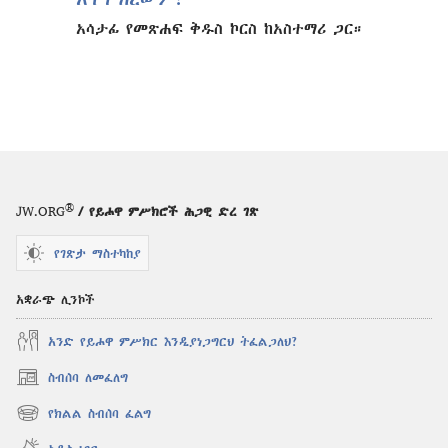
አሳታፊ የመጽሐፍ ቅዱስ ኮርስ ከአስተማሪ ጋር።
®
JW.ORG
/ የይሖዋ ምሥክሮች ሕጋዊ ድረ ገጽ
የገጽታ ማስተካከያ
አቋራጭ ሊንኮች
አንድ የይሖዋ ምሥክር እንዲያነጋግርህ ትፈልጋለህ?
ስብሰባ ለመፈለግ
(አዲስ
ዊንዶው
የክልል ስብሰባ ፈልግ
(አዲስ
ክፈት)
ዊንዶው