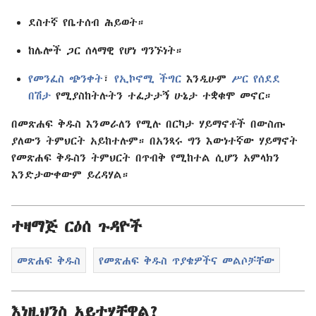
ደስተኛ የቤተሰብ ሕይወት።
ከሌሎች ጋር ሰላማዊ የሆነ ግንኙነት።
የመንፈስ ጭንቀት
፣
የኢኮኖሚ ችግር
እንዲሁም
ሥር የሰደደ
በሽታ
የሚያስከትሉትን ተፈታታኝ ሁኔታ ተቋቁሞ መኖር።
በመጽሐፍ ቅዱስ እንመራለን የሚሉ በርካታ ሃይማኖቶች በውስጡ
ያለውን ትምህርት አይከተሉም። በአንጻሩ ግን እውነተኛው ሃይማኖት
የመጽሐፍ ቅዱስን ትምህርት በጥብቅ የሚከተል ሲሆን አምላክን
እንድታውቀውም ይረዳሃል።
ተዛማጅ ርዕሰ ጉዳዮች
መጽሐፍ ቅዱስ
የመጽሐፍ ቅዱስ ጥያቄዎችና መልሶቻቸው
እነዚህንስ አይተሃቸዋል?