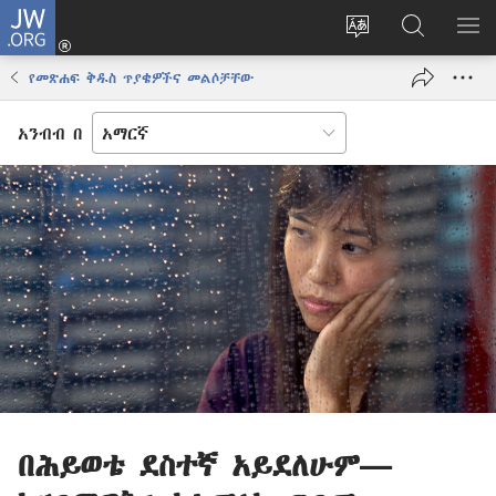
JW.ORG
ግባ
(አዲስ
የድረ
JW.ORG
መ
ዊንዶው
ገጹን
ላይ
አሳ
የመጽሐፍ ቅዱስ ጥያቄዎችና መልሶቻቸው
ክፈት)
ቋንቋ
መፈለጊያ
ለውጥ
አንብብ በ
በሕይወቴ ደስተኛ አይደለሁም—