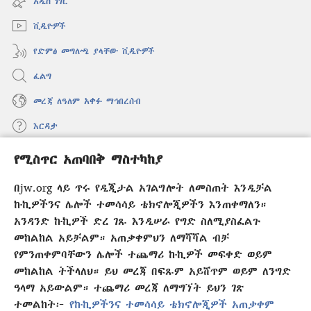
አዲስ ነገር
ክፈት)
ቪዲዮዎች
የድምፅ መግለጫ ያላቸው ቪዲዮዎች
ፈልግ
መረጃ ለዓለም አቀፉ ማኅበረሰብ
እርዳታ
የሚስጥር አጠባበቅ ማስተካከያ
መዋጮዎች
(አዲስ
ዊንዶው
በjw.org ላይ ጥሩ የዲጂታል አገልግሎት ለመስጠት እንዲቻል
ክፈት)
የመጠበቂያ ግንብ የኢንተርኔት ቤተ መጻሕፍት
ኩኪዎችንና ሌሎች ተመሳሳይ ቴክኖሎጂዎችን እንጠቀማለን።
(አዲስ
ዊንዶው
አንዳንድ ኩኪዎች ድረ ገጹ እንዲሠራ የግድ ስለሚያስፈልጉ
®
JW Hub
ክፈት)
መከልከል አይቻልም። አጠቃቀምህን ለማሻሻል ብቻ
(አዲስ
ዊንዶው
የምንጠቀምባቸውን ሌሎች ተጨማሪ ኩኪዎች መፍቀድ ወይም
®
JW Library
አፕሊኬሽን
ክፈት)
መከልከል ትችላለህ። ይህ መረጃ በፍጹም አይሸጥም ወይም ለንግድ
ዓላማ አይውልም። ተጨማሪ መረጃ ለማግኘት ይህን ገጽ
ተመልከት፦
የኩኪዎችንና ተመሳሳይ ቴክኖሎጂዎች አጠቃቀም