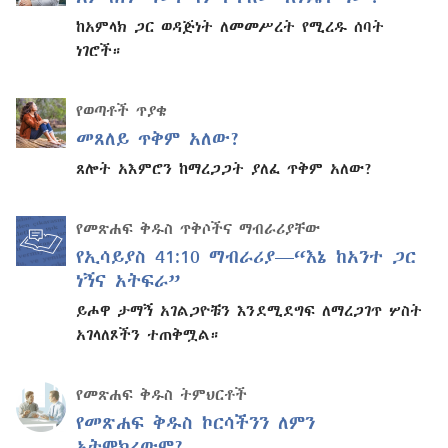
ከአምላክ ጋር ወዳጅነት ለመመሥረት የሚረዱ ሰባት
ነገሮች።
የወጣቶች ጥያቄ
መጸለይ ጥቅም አለው?
ጸሎት አእምሮን ከማረጋጋት ያለፈ ጥቅም አለው?
የመጽሐፍ ቅዱስ ጥቅሶችና ማብራሪያቸው
የኢሳይያስ 41:10 ማብራሪያ—“እኔ ከአንተ ጋር
ነኝና አትፍራ”
ይሖዋ ታማኝ አገልጋዮቹን እንደሚደግፍ ለማረጋገጥ ሦስት
አገላለጾችን ተጠቅሟል።
የመጽሐፍ ቅዱስ ትምህርቶች
የመጽሐፍ ቅዱስ ኮርሳችንን ለምን
አትሞክረውም?