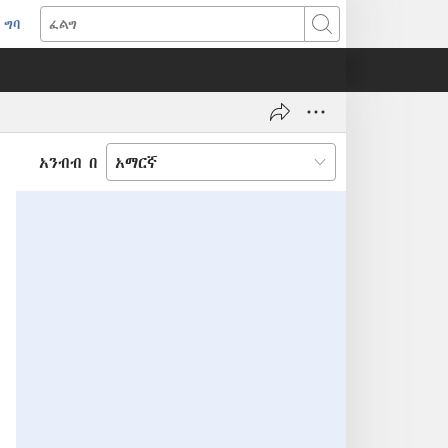
ግባ
(አዲስ
ፈልግ
ዊንዶው
ክፈት)
አንብብ በ