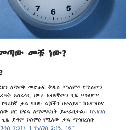
መጣው መቼ ነው?
?
ደሆነ ለማወቅ መጽሐፍ ቅዱስ “ዓለም” የሚለውን
ረዳት አስፈላጊ ነው። አብዛኛውን ጊዜ “ዓለም”
የግሪክኛ ቃል የሰው ልጆችን በተለይም ከአምላክና
ሰው ዘር ክፍል ለማመልከት ይሠራበታል። (
ዮሐንስ
ድ ጊዜ ደግሞ
ኮስሞስ
የሚለው ቃል ማኅበረሰቡ
a
ንቶስ 7:31፤
1 ዮሐንስ 2:15, 16