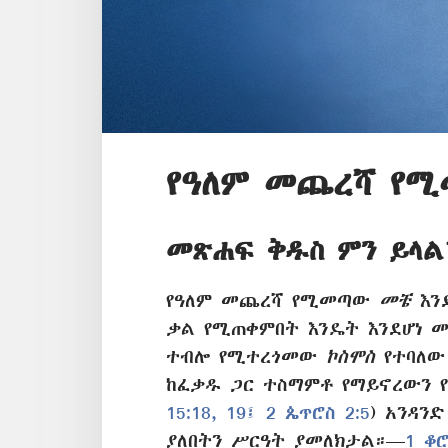
የዓለም መጨረሻ የሚ
መጽሐፍ ቅዱስ ምን ይላል
የዓለም መጨረሻ የሚመጣው
መቼ
እን
ቃል የሚጠቀምበት እንዴት እንደሆነ መ
ተብሎ የሚተረጎመው
ኮስሞስ
የተባለው 
ከፈቃዱ ጋር ተስማምቶ የማይኖረውን የ
15:18, 19፤
2 ጴጥሮስ 2:5
) አንዳን
ያለበትን ሥርዓት ያመለክታል።—
1 ቆሮ