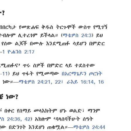
ው?
በበርካታ የመጽሐፍ ቅዱስ ትርጉሞች ውስጥ የሚገኝ
ተብሎም ሊተረጎም ይችላል። (
ማቴዎስ 24:3
) ይህ
 የሰው ልጆች በሙሉ እንደሚጠፉ ሳይሆን በምድር
—
1 ዮሐንስ 2:17
ደሚጠፉና’ ጥሩ ሰዎች በምድር ላይ ተደስተው
-11
) ይህ ጥፋት የሚመጣው
በአርማጌዶን ጦርነት
ት ነው።—
ማቴዎስ 24:21, 22፤
ራእይ 16:14,
16
ቼ ነው?
ብቻ በቀር የሰማይ መላእክትም ሆኑ ወልድ፣ ማንም
ስ 24:36,
42
) አክሎም ‘ባላሰባችሁት ሰዓት
ው በድንገት እንደሆነ ጠቁሟል።—
ማቴዎስ 24:44