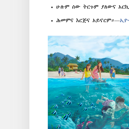
ሁሉም ሰው ትርጉም ያለውና አር
ሕመምና እርጅና አይኖርም።—
ኢዮ