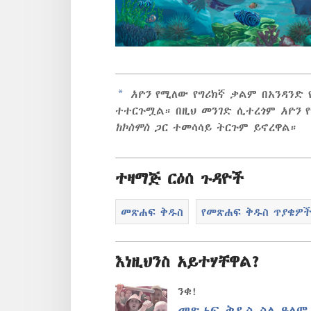
a
አዮን
የሚለው የግሪክኛ ቃልም በአንዳንድ 
ተተርጉሟል። በዚህ መንገድ ሲተረጎም
አዮን
የ
ከኮስሞስ
ጋር ተመሳሳይ ትርጉም ይኖረዋል።
ተዛማጅ ርዕሰ ጉዳዮች
መጽሐፍ ቅዱስ
የመጽሐፍ ቅዱስ ጥያቄዎ
እነዚህንስ አይተሃቸዋል?
ንቁ!
መጽሐፍ ቅዱስ ስለ ዓለም