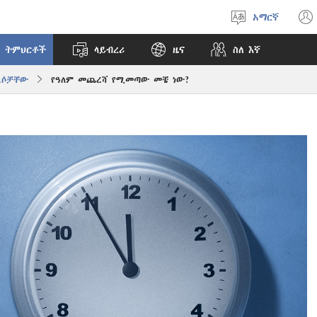
አማርኛ
ቋንቋ
ምረጥ
 ትምህርቶች
ላይብረሪ
ዜና
ስለ እኛ
ልሶቻቸው
የዓለም መጨረሻ የሚመጣው መቼ ነው?