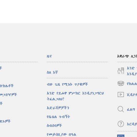
ዜና
አቋራጭ ሊን
ች
አንድ
ስለ እኛ
እንዲያ
የክልል
ብዙ ጊዜ የሚነሱ ጥያቄዎች
 ቡክሌቶች
(አዲስ
ዊንዶው
አንድ የይሖዋ ምሥክር እንዲያነጋግርህ
ቪዲዮ
 መጋበዣዎች
ክፈት)
ትፈልጋለህ?
ሶች
አድራሻዎቻችን
ፈልግ
የቤቴል ጉብኝት
ዋጽኦዎች
እርዳ
ስብሰባዎች
የመታሰቢያው በዓል