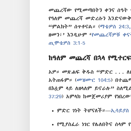
መጨረሻው የሚመጣበትን ቀንና ሰዓት 
የዓለም መጨረሻ መድረሱን እንድናውቅ
“ምልክት” ሰጥቶናል። (
ማቴዎስ 24:3,
ዘመን፣’ እንዲሁም ‘
የመጨረሻዎቹ ቀና
ጢሞቴዎስ 3:1-5
ከዓለም መጨረሻ በኋላ የሚተርፍ
አዎ። መጽሐፍ ቅዱስ “ምድር . . . 
አትጠፋም። (
መዝሙር 104:5
) በተጨ
በእሷም ላይ ለዘላለም ይኖራሉ” ስለሚ
37:29
) አምላክ ከመጀመሪያም የነበረው
ምድር ገነት ትሆናለች።—
ኢሳይያስ 
የሚያስፈራ ነገር የሌለበትና ሰላም