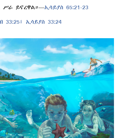
ኪ ሥራ ይኖረዋል።—
ኢሳይያስ 65:21-23
ብ 33:25፤
ኢሳይያስ 33:24