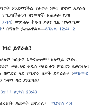
ማወቅ እንደማንችል የታወቀ ነው፤ ሆኖም ኢየሱስ
 የሚያስችሉንን ክንውኖች አጠቃሎ የያዘ
7-14
) መጽሐፍ ቅዱስ ይህን ጊዜ ‘የፍጻሜው
ት
’ በማለት ይጠራዋል።—
ዳንኤል 12:4፤
2
 ነገር ይኖራል?
ለዘላለም ከቦታዋ አትናወጥም” ስለሚል ምድር
ማሪም መጽሐፍ ቅዱስ “ጻድቃን ምድርን ይወርሳሉ፤
ል በምድር ላይ የሚኖሩ ሰዎች ይኖራሉ። (
መዝሙር
ን ዓላማ ዳር ያደርሳል፦
35:1፤
ሉቃስ 23:43
 የሰፈነበት ሕይወት ይኖራል።—
ሚክያስ 4:4