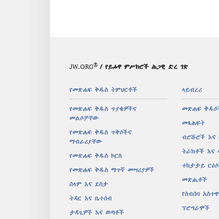
®
JW.ORG
/ የይሖዋ ምሥክሮች ሕጋዊ ድረ ገጽ
የመጽሐፍ ቅዱስ ትምህርቶች
ላይብረሪ
የመጽሐፍ ቅዱስ ጥያቄዎችና
መጽሐፍ ቅዱሶ
መልሶቻቸው
መጻሕፍት
የመጽሐፍ ቅዱስ ጥቅሶችና
ብሮሹሮች እና
ማብራሪያቸው
ትራክቶች እና
የመጽሐፍ ቅዱስ ኮርስ
ተከታታይ ርዕ
የመጽሐፍ ቅዱስ ማጥኛ መሣሪያዎች
መጽሔቶች
ሰላም እና ደስታ
የስብሰባ አስተ
ትዳር እና ቤተሰብ
ፕሮግራሞች
ታዳጊዎች እና ወጣቶች