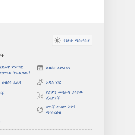
የገጽታ ማስተካከያ
ኮች
 የይሖዋ ምሥክር
ስብሰባ ለመፈለግ
(አዲስ
ነጋግርህ ትፈልጋለህ?
ዊንዶው
ክፈት)
 ስብሰባ ፈልግ
አዲስ ነገር
የድምፅ መግለጫ ያላቸው
ዎች
ቪዲዮዎች
መረጃ ለዓለም አቀፉ
ማኅበረሰብ
ታ