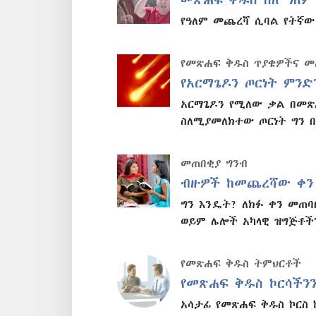
የዓለም መጨረሻ ሲባል የትኛው 
የመጽሐፍ ቅዱስ ጥያቄዎችና 
የአርማጌዶን ጦርነት ምንድ
አርማጌዶን የሚለው ቃል በመጽ
ስለሚያመለክተው ጦርነት ግን 
መጠበቂያ ግንብ
ብዙዎች ከመጨረሻው ቀን
ግን እንዴት? ለክፉ ቀን መጠባ
ወይም ሌሎች አካላዊ ዝግጅቶች
የመጽሐፍ ቅዱስ ትምህርቶች
የመጽሐፍ ቅዱስ ኮርሳችን
አሳታፊ የመጽሐፍ ቅዱስ ኮርስ 