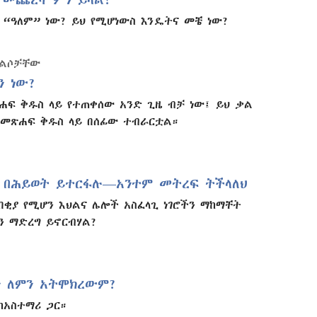
“ዓለም” ነው? ይህ የሚሆነውስ እንዴትና መቼ ነው?
መልሶቻቸው
ን ነው?
ሐፍ ቅዱስ ላይ የተጠቀሰው አንድ ጊዜ ብቻ ነው፤ ይህ ቃል
በመጽሐፍ ቅዱስ ላይ በሰፊው ተብራርቷል።
 በሕይወት ይተርፋሉ—አንተም መትረፍ ትችላለህ
በቂያ የሚሆን እህልና ሌሎች አስፈላጊ ነገሮችን ማከማቸት
ን ማድረግ ይኖርብሃል?
ን ለምን አትሞክረውም?
ከአስተማሪ ጋር።