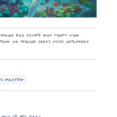
የመጽሐፍ ቅዱስ ትርጉሞች ውስጥ “ዓለም” ተብሎ
ሚለው ቃል ማኅበረሰቡ ያለበትን ሥርዓት ስለሚያመለክት
ችና መልሶቻቸው
 መጨረሻ ምን ይላል?