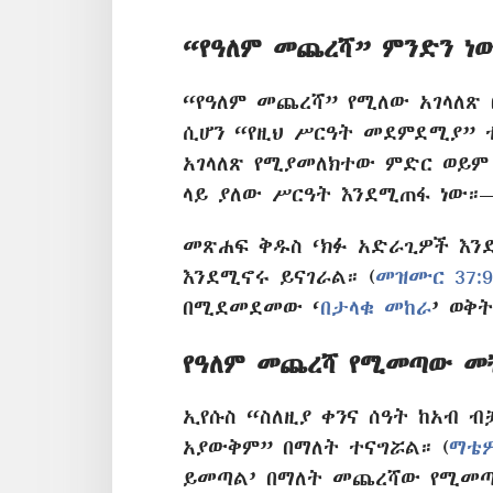
“የዓለም መጨረሻ” ምንድን ነ
“የዓለም መጨረሻ” የሚለው አገላለጽ 
ሲሆን “የዚህ ሥርዓት መደምደሚያ” 
አገላለጽ የሚያመለክተው ምድር ወይም
ላይ ያለው ሥርዓት እንደሚጠፋ ነው።
መጽሐፍ ቅዱስ ‘ክፉ አድራጊዎች እን
እንደሚኖሩ ይናገራል። (
መዝሙር 37:9
በሚደመደመው ‘
በታላቁ መከራ
’ ወቅ
የዓለም መጨረሻ የሚመጣው መ
ኢየሱስ “ስለዚያ ቀንና ሰዓት ከአብ 
አያውቅም” በማለት ተናግሯል። (
ማቴዎ
ይመጣል’ በማለት መጨረሻው የሚመጣ