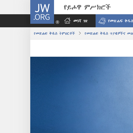
JW.ORG
የይሖዋ ምሥክሮች
መነሻ ገጽ
የመጽሐፍ ቅዱስ
የመጽሐፍ ቅዱስ ትምህርቶች
የመጽሐፍ ቅዱስ ጥያቄዎችና መ