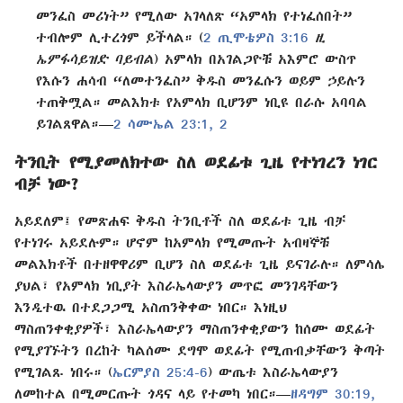
መንፈስ መሪነት” የሚለው አገላለጽ “አምላክ የተነፈሰበት”
ተብሎም ሊተረጎም ይችላል። (
2 ጢሞቴዎስ 3:16
ዚ
ኤምፋሳይዝድ ባይብል
) አምላክ በአገልጋዮቹ አእምሮ ውስጥ
የእሱን ሐሳብ “ለመተንፈስ” ቅዱስ መንፈሱን ወይም ኃይሉን
ተጠቅሟል። መልእክቱ የአምላክ ቢሆንም ነቢዩ በራሱ አባባል
ይገልጸዋል።—
2 ሳሙኤል 23:1, 2
ትንቢት የሚያመለክተው ስለ ወደፊቱ ጊዜ የተነገረን ነገር
ብቻ ነው?
አይደለም፤ የመጽሐፍ ቅዱስ ትንቢቶች ስለ ወደፊቱ ጊዜ ብቻ
የተነገሩ አይደሉም። ሆኖም ከአምላክ የሚመጡት አብዛኞቹ
መልእክቶች በተዘዋዋሪም ቢሆን ስለ ወደፊቱ ጊዜ ይናገራሉ። ለምሳሌ
ያህል፣ የአምላክ ነቢያት እስራኤላውያን መጥፎ መንገዳቸውን
እንዲተዉ በተደጋጋሚ አስጠንቅቀው ነበር። እነዚህ
ማስጠንቀቂያዎች፣ እስራኤላውያን ማስጠንቀቂያውን ከሰሙ ወደፊት
የሚያገኙትን በረከት ካልሰሙ ደግሞ ወደፊት የሚጠብቃቸውን ቅጣት
የሚገልጹ ነበሩ። (
ኤርምያስ 25:4-6
) ውጤቱ እስራኤላውያን
ለመከተል በሚመርጡት ጎዳና ላይ የተመካ ነበር።—
ዘዳግም 30:19,