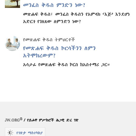
መንፈስ ቅዱስ ምንድን ነው?
መጽሐፍ ቅዱስ፣ መንፈስ ቅዱስን የአምላክ ‘እጅ’ እንደሆነ
አድርጎ የገለጸው ለምንድን ነው?
የመጽሐፍ ቅዱስ ትምህርቶች
የመጽሐፍ ቅዱስ ኮርሳችንን ለምን
አትሞክረውም?
አሳታፊ የመጽሐፍ ቅዱስ ኮርስ ከአስተማሪ ጋር።
®
JW.ORG
/ የይሖዋ ምሥክሮች ሕጋዊ ድረ ገጽ
የገጽታ ማስተካከያ