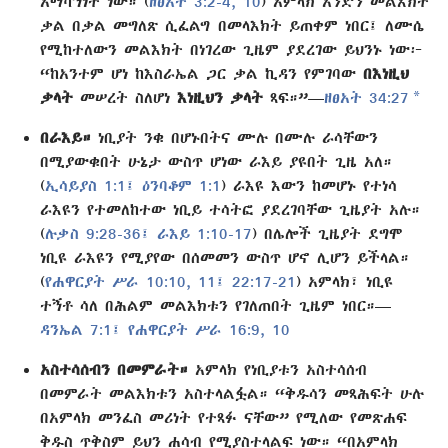
አማካኝነት ነው። (
ዘፀአት 3:2-4,
10
) አምላክ አንድን መልእክት
ቃል በቃል መግለጽ ሲፈልግ በመላእክት ይጠቀም ነበር፤ ለሙሴ
የሚከተለውን መልእክት በነገረው ጊዜም ያደረገው ይህንኑ ነው፦
“ከአንተም ሆነ ከእስራኤል ጋር ቃል ኪዳን የምገባው
በእነዚህ
a
ቃላት
መሠረት ስለሆነ
እነዚህን ቃላት
ጻፍ።”—
ዘፀአት 34:27
በራእይ።
ነቢያት ንቁ በሆኑበትና ሙሉ በሙሉ ራሳቸውን
በሚያውቁበት ሁኔታ ውስጥ ሆነው ራእይ ያዩበት ጊዜ አለ።
(
ኢሳይያስ 1:1፤
ዕንባቆም 1:1
) ራእዩ እውን ከመሆኑ የተነሳ
ራእዩን የተመለከተው ነቢይ ተሳትፎ ያደረገባቸው ጊዜያት አሉ።
(
ሉቃስ 9:28-36፤
ራእይ 1:10-17
) በሌሎች ጊዜያት ደግሞ
ነቢዩ ራእዩን የሚያየው በሰመመን ውስጥ ሆኖ ሊሆን ይችላል።
(
የሐዋርያት ሥራ 10:10, 11፤
22:17-21
) አምላክ፣ ነቢዩ
ተኝቶ ሳለ በሕልም መልእክቱን የገለጠበት ጊዜም ነበር።—
ዳንኤል 7:1፤
የሐዋርያት ሥራ 16:9, 10
አስተሳሰብን በመምራት።
አምላክ የነቢያቱን አስተሳሰብ
በመምራት መልእክቱን አስተላልፏል። “ቅዱሳን መጻሕፍት ሁሉ
በአምላክ መንፈስ መሪነት የተጻፉ ናቸው” የሚለው የመጽሐፍ
ቅዱስ ጥቅስም ይህን ሐሳብ የሚያስተላልፍ ነው። “በአምላክ