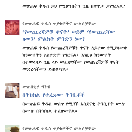
መጽሐፍ ቅዱስ ይህ የሚሆንበትን ጊዜ በቀጥታ ይነግረናል?
የመጽሐፍ ቅዱስ ጥያቄዎችና መልሶቻቸው
‘የመጨረሻዎቹ ቀናት’ ወይም ‘የመጨረሻው
ዘመን’ ምልክት ምንድን ነው?
መጽሐፍ ቅዱስ የመጨረሻዎቹን ቀናት ለይተው የሚያሳውቁ
ክንውኖችን አስቀድሞ ነግሮናል፤ እነዚህ ክንውኖች
በተመሳሳይ ጊዜ ላይ መፈጸማቸው የመጨረሻዎቹ ቀናት
መድረሳቸውን ይጠቁማል።
መጠበቂያ ግንብ
በትክክል የተፈጸሙ ትንቢቶች
በመጽሐፍ ቅዱስ ውስጥ የሚገኙ አስደናቂ ትንቢቶች ሙሉ
በሙሉ በትክክል ተፈጽመዋል።
የመጽሐፍ ቅዱስ ጥያቄዎችና መልሶቻቸው