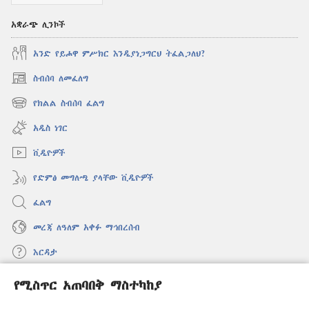
አቋራጭ ሊንኮች
አንድ የይሖዋ ምሥክር እንዲያነጋግርህ ትፈልጋለህ?
ስብሰባ ለመፈለግ
(አዲስ
ዊንዶው
የክልል ስብሰባ ፈልግ
(አዲስ
ክፈት)
ዊንዶው
አዲስ ነገር
ክፈት)
ቪዲዮዎች
የድምፅ መግለጫ ያላቸው ቪዲዮዎች
ፈልግ
መረጃ ለዓለም አቀፉ ማኅበረሰብ
እርዳታ
የሚስጥር አጠባበቅ ማስተካከያ
መዋጮዎች
(አዲስ
ዊንዶው