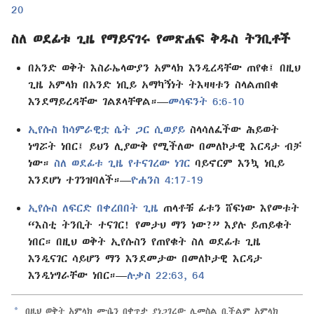
20
ስለ ወደፊቱ ጊዜ የማይናገሩ የመጽሐፍ ቅዱስ ትንቢቶች
በአንድ ወቅት እስራኤላውያን አምላክ እንዲረዳቸው ጠየቁ፤ በዚህ
ጊዜ አምላክ በአንድ ነቢይ አማካኝነት ትእዛዛቱን ስላልጠበቁ
እንደማይረዳቸው ገልጾላቸዋል።—
መሳፍንት 6:6-10
ኢየሱስ ከሳምራዊቷ ሴት ጋር ሲወያይ
ስላሳለፈችው ሕይወት
ነግሯት ነበር፤ ይህን ሊያውቅ የሚችለው በመለኮታዊ እርዳታ ብቻ
ነው።
ስለ ወደፊቱ ጊዜ የተናገረው ነገር
ባይኖርም እንኳ ነቢይ
እንደሆነ ተገንዝባለች።—
ዮሐንስ 4:17-19
ኢየሱስ ለፍርድ በቀረበበት ጊዜ
ጠላቶቹ ፊቱን ሸፍነው እየመቱት
“እስቲ ትንቢት ተናገር! የመታህ ማን ነው?” እያሉ ይጠይቁት
ነበር። በዚህ ወቅት ኢየሱስን የጠየቁት ስለ ወደፊቱ ጊዜ
እንዲናገር ሳይሆን ማን እንደመታው በመለኮታዊ እርዳታ
እንዲነግራቸው ነበር።—
ሉቃስ 22:63, 64
a
በዚህ ወቅት አምላክ ሙሴን በቀጥታ ያነጋገረው ሊመስል ቢችልም አምላክ