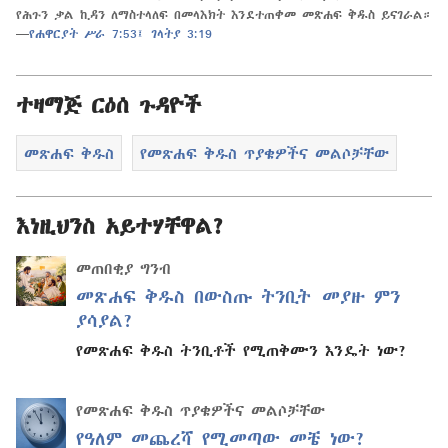
የሕጉን ቃል ኪዳን ለማስተላለፍ በመላእክት እንደተጠቀመ መጽሐፍ ቅዱስ ይናገራል።
—
የሐዋርያት ሥራ 7:53፤
ገላትያ 3:19
ተዛማጅ ርዕሰ ጉዳዮች
መጽሐፍ ቅዱስ
የመጽሐፍ ቅዱስ ጥያቄዎችና መልሶቻቸው
እነዚህንስ አይተሃቸዋል?
መጠበቂያ ግንብ
መጽሐፍ ቅዱስ በውስጡ ትንቢት መያዙ ምን
ያሳያል?
የመጽሐፍ ቅዱስ ትንቢቶች የሚጠቅሙን እንዴት ነው?
የመጽሐፍ ቅዱስ ጥያቄዎችና መልሶቻቸው
የዓለም መጨረሻ የሚመጣው መቼ ነው?