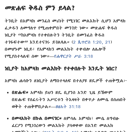
መጽሐፍ ቅዱስ ምን ይላል?
ትንቢት በአምላክ መንፈስ መሪነት የሚነገር መልእክት ሲሆን አምላክ
ፈቃዱን ለመግለጥ የሚጠቀምበት መንገድ ነው። መጽሐፍ ቅዱስ
ነቢያት “ከአምላክ የተቀበሉትን ትንቢት በመንፈስ ቅዱስ
ተገፋፍተው” እንደተናገሩ ይገልጻል። (
2 ጴጥሮስ 1:20, 21
)
በመሆኑም ነቢይ፣ የአምላክን መልእክት ተቀብሎ ለሌሎች
የሚያስተላልፍ ሰው ነው።—
የሐዋርያት ሥራ 3:18
ነቢያት ከአምላክ መልእክት የተቀበሉት እንዴት ነበር?
አምላክ ሐሳቡን ለነቢያት ለማስተላለፍ በተለያዩ ዘዴዎች ተጠቅሟል፦
በጽሑፍ።
አምላክ ይህን ዘዴ ቢያንስ አንድ ጊዜ ይኸውም
በጽሑፍ የሰፈሩትን አሥርቱን ትእዛዛት በቀጥታ ለሙሴ በሰጠበት
ወቅት ተጠቅሞበታል።—
ዘፀአት 31:18
በመላእክት በኩል በመናገር።
ለምሳሌ አምላክ፣ ሙሴ ለግብፁ
ፈርዖን የሚነገረውን መልእክት ያሳወቀው በአንድ መልአክ