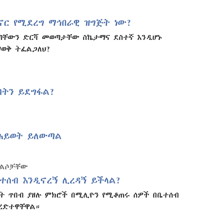
ኖር የሚደረግ ማኅበራዊ ዝግጅት ነው?
ሰጣቸውን ድርሻ መወጣታቸው ስኬታማና ደስተኛ እንዲሆኑ
ማወቅ ትፈልጋለህ?
ባትን ይደግፋል?
ሕይወት ይለውጣል
መልሶቻቸው
ተሰብ እንዲኖረኝ ሊረዳኝ ይችላል?
ት ጥበብ ያዘሉ ምክሮች በሚሊዮን የሚቆጠሩ ሰዎች በቤተሰብ
ረድተዋቸዋል።