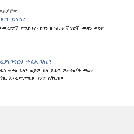
መልሶቻቸው
 ምን ይላል?
መመሪያዎች የሚከተሉ ከሆነ ከተለያዩ ችግሮች መዳን ወይም
ዲያነጋግርህ ትፈልጋለህ?
ዱስ ጥያቄ አለ? ወይም ስለ ይሖዋ ምሥክሮች ማወቅ
ክር እንዲያነጋግርህ ጥያቄ አቅርብ።