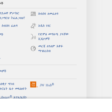
ኮች
 የይሖዋ ምሥክር
ስብሰባ ለመፈለግ
(አዲስ
ነጋግርህ ትፈልጋለህ?
ዊንዶው
ክፈት)
 ስብሰባ ፈልግ
አዲስ ነገር
የድምፅ መግለጫ ያላቸው
ዎች
ቪዲዮዎች
መረጃ ለዓለም አቀፉ
ማኅበረሰብ
ታ
ጮዎች
በቂያ ግንብ
®
JW Hub
(አዲስ
ተርኔት ቤተ መጻሕፍት
ዊንዶው
®
ክፈት)
ibrary
አፕሊኬሽን