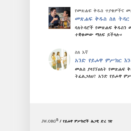
የመጽሐፍ ቅዱስ ጥያቄዎችና 
መጽሐፍ ቅዱስ ስለ ትዳር
ባለትዳሮች የመጽሐፍ ቅዱስን 
ተቋቁመው ማለፍ ይችላሉ።
ስለ እኛ
አንድ የይሖዋ ምሥክር እን
መልስ ያላገኘህለት የመጽሐፍ ቅ
ትፈልጋለህ? አንድ የይሖዋ ምሥ
®
JW.ORG
/ የይሖዋ ምሥክሮች ሕጋዊ ድረ ገጽ