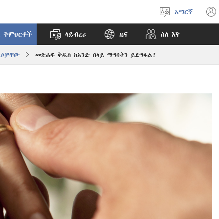
አማርኛ
ቋንቋ
ምረጥ
 ትምህርቶች
ላይብረሪ
ዜና
ስለ እኛ
ልሶቻቸው
መጽሐፍ ቅዱስ ከአንድ በላይ ማግባትን ይደግፋል?