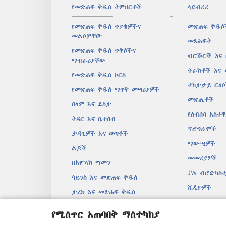
የመጽሐፍ ቅዱስ ትምህርቶች
ላይብረሪ
የመጽሐፍ ቅዱስ ጥያቄዎችና
መጽሐፍ ቅዱሶ
መልሶቻቸው
መጻሕፍት
የመጽሐፍ ቅዱስ ጥቅሶችና
ብሮሹሮች እና
ማብራሪያቸው
ትራክቶች እና
የመጽሐፍ ቅዱስ ኮርስ
ተከታታይ ርዕ
የመጽሐፍ ቅዱስ ማጥኛ መሣሪያዎች
መጽሔቶች
ሰላም እና ደስታ
የስብሰባ አስተ
ትዳር እና ቤተሰብ
ፕሮግራሞች
ታዳጊዎች እና ወጣቶች
ማውጫዎች
ልጆች
መመሪያዎች
በአምላክ ማመን
JW ብሮድካስቲ
ሳይንስ እና መጽሐፍ ቅዱስ
ቪዲዮዎች
ታሪክ እና መጽሐፍ ቅዱስ
መዝሙሮች
የሚስጥር አጠባበቅ ማስተካከያ
በድምፅ የተቀ