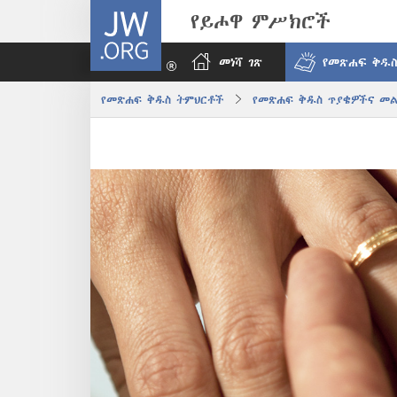
JW.ORG
የይሖዋ ምሥክሮች
መነሻ ገጽ
የመጽሐፍ ቅዱስ
የመጽሐፍ ቅዱስ ትምህርቶች
የመጽሐፍ ቅዱስ ጥያቄዎችና መ