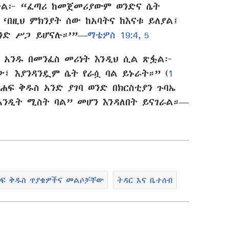
ቷል፦ “ፈጣሪ ከመጀመሪያውም ወንድና ሴት
‘በዚህ ምክንያት ሰው ከአባትና ከእናቱ ይለያል፤
ንድ ሥጋ ይሆናሉ።’”—
ማቴዎስ 19:4, 5
 አንዱ በመንፈስ መሪነት እንዲህ ሲል ጽፏል፦
፤ እያንዳንዷም ሴት የራሷ ባል ይኑራት።” (
1
ሐፍ ቅዱስ አንድ ያገባ ወንድ በክርስቲያን ጉባኤ
የአንዲት ሚስት ባል” መሆን እንዳለበት ይናገራል።—
ፍ ቅዱስ ጥያቄዎችና መልሶቻቸው
ትዳር እና ቤተሰብ