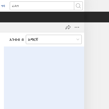
ግባ
(አዲስ
ፈልግ
ዊንዶው
ክፈት)
አንብብ በ