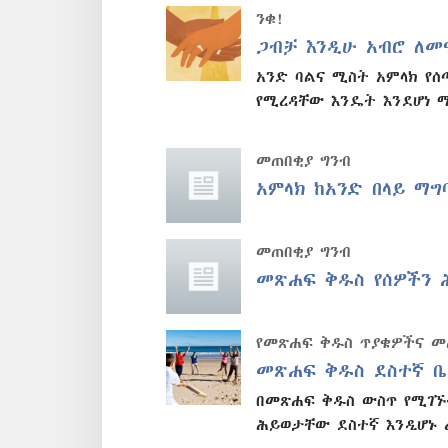
ንቁ!
ጋብቻ እንዲሁ አብሮ ለመ
አንድ ባልና ሚስት አምላክ የ
የሚረዳቸው እንዴት እንደሆነ 
መጠበቂያ ግንብ
አምላክ ከአንድ በላይ ማግ
መጠበቂያ ግንብ
መጽሐፍ ቅዱስ የሰዎችን 
የመጽሐፍ ቅዱስ ጥያቄዎችና 
መጽሐፍ ቅዱስ ደስተኛ ቤ
በመጽሐፍ ቅዱስ ውስጥ የሚገኙ
ሕይወታቸው ደስተኛ እንዲሆኑ 