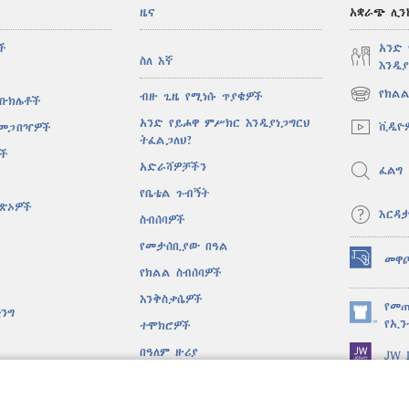
ዜና
አቋራጭ ሊን
ች
አንድ
ስለ እኛ
እንዲያ
የክልል
ብዙ ጊዜ የሚነሱ ጥያቄዎች
 ቡክሌቶች
(አዲስ
ዊንዶው
አንድ የይሖዋ ምሥክር እንዲያነጋግርህ
ቪዲዮ
 መጋበዣዎች
ክፈት)
ትፈልጋለህ?
ሶች
አድራሻዎቻችን
ፈልግ
የቤቴል ጉብኝት
ዋጽኦዎች
እርዳ
ስብሰባዎች
የመታሰቢያው በዓል
መዋ
(አዲስ
የክልል ስብሰባዎች
ዊንዶው
እንቅስቃሴዎች
ክፈት)
የመጠ
ንግ
(አዲስ
የኢን
ተሞክሮዎች
ዊንዶው
በዓለም ዙሪያ
JW L
ክፈት)
ዱ ድራማዎች