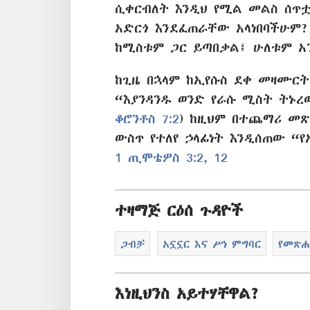
ሲቀርብለት እንዲህ የሚል መልስ ሰጥ
አድርጎ እንደፈጠራቸው አላነበባችሁም? 
ከሚስቱም ጋር ይጣበቃል፤ ሁለቱም አ
ከጊዜ በኋላም ከኢየሱስ ደቀ መዛሙርት
“እያንዳንዱ ወንድ የራሱ ሚስት ትኑረው
ቆሮንቶስ 7:2
) ከዚህም በተጨማሪ መጽ
ውስጥ የተለየ ኃላፊነት እንዲሰጠው “
1 ጢሞቴዎስ 3:2,
12
ተዛማጅ ርዕሰ ጉዳዮች
ጋብቻ
አኗኗር እና ሥነ ምግባር
የመጽሐ
እነዚህንስ አይተሃቸዋል?