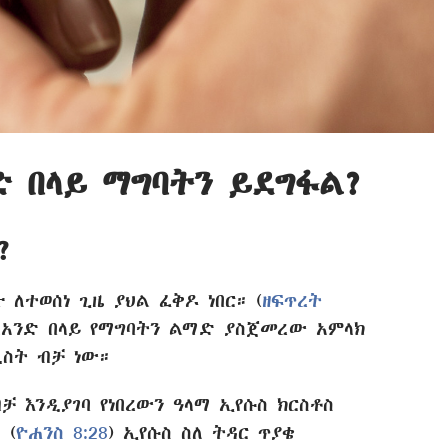
 በላይ ማግባትን ይደግፋል?
?
 ለተወሰነ ጊዜ ያህል ፈቅዶ ነበር። (
ዘፍጥረት
ከአንድ በላይ የማግባትን ልማድ ያስጀመረው አምላክ
ስት ብቻ ነው።
ቻ እንዲያገባ የነበረውን ዓላማ ኢየሱስ ክርስቶስ
 (
ዮሐንስ 8:28
) ኢየሱስ ስለ ትዳር ጥያቄ