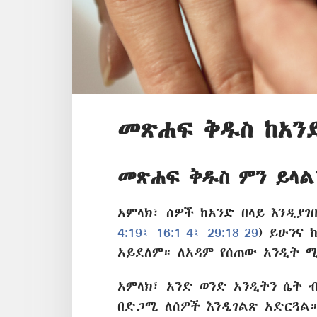
መጽሐፍ ቅዱስ ከአንድ
መጽሐፍ ቅዱስ ምን ይላል
አምላክ፣ ሰዎች ከአንድ በላይ እንዲያገቡ
4:19፤
16:1-4፤
29:18-29
) ይሁንና 
አይደለም። ለአዳም የሰጠው አንዲት ሚ
አምላክ፣ አንድ ወንድ አንዲትን ሴት ብ
በድጋሚ ለሰዎች እንዲገልጽ አድርጓል።