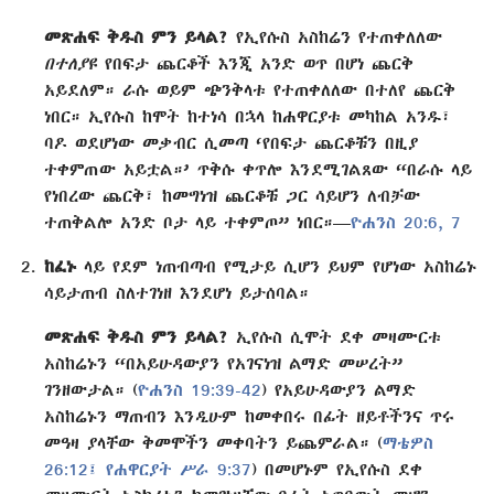
መጽሐፍ ቅዱስ ምን ይላል?
የኢየሱስ አስከሬን የተጠቀለለው
በተለያዩ
የበፍታ ጨርቆች እንጂ አንድ ወጥ በሆነ ጨርቅ
አይደለም። ራሱ ወይም ጭንቅላቱ የተጠቀለለው በተለየ ጨርቅ
ነበር። ኢየሱስ ከሞት ከተነሳ በኋላ ከሐዋርያቱ መካከል አንዱ፣
ባዶ ወደሆነው መቃብር ሲመጣ ‘የበፍታ ጨርቆቹን በዚያ
ተቀምጠው አይቷል።’ ጥቅሱ ቀጥሎ እንደሚገልጸው “በራሱ ላይ
የነበረው ጨርቅ፣ ከመግነዝ ጨርቆቹ ጋር ሳይሆን ለብቻው
ተጠቅልሎ አንድ ቦታ ላይ ተቀምጦ” ነበር።—
ዮሐንስ 20:6, 7
ከፈኑ
ላይ የደም ነጠብጣብ የሚታይ ሲሆን ይህም የሆነው አስከሬኑ
ሳይታጠብ ስለተገነዘ እንደሆነ ይታሰባል።
መጽሐፍ ቅዱስ ምን ይላል?
ኢየሱስ ሲሞት ደቀ መዛሙርቱ
አስከሬኑን “በአይሁዳውያን የአገናነዝ ልማድ መሠረት”
ገንዘውታል። (
ዮሐንስ 19:39-42
) የአይሁዳውያን ልማድ
አስከሬኑን ማጠብን እንዲሁም ከመቀበሩ በፊት ዘይቶችንና ጥሩ
መዓዛ ያላቸው ቅመሞችን መቀባትን ይጨምራል። (
ማቴዎስ
26:12፤
የሐዋርያት ሥራ 9:37
) በመሆኑም የኢየሱስ ደቀ