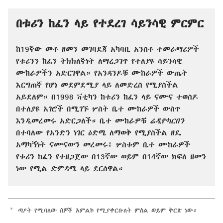
በቱሪን ከፈን ላይ የተደረገ ሳይንሳዊ ምርምር
ከ19ኛው መቶ ዘመን መገባደጃ አካባቢ አንስቶ ተመራማሪዎች
የቱሪንን ከፈን ትክክለኛነት ለማረጋገጥ የተለያዩ ሳይንሳዊ
ሙከራዎችን አድርገዋል። የአንዳንዶቹ ሙከራዎች ውጤት
እርግጠኛ የሆነ መደምደሚያ ላይ ለመድረስ የሚያስችል
አይደለም። በ1998 ቫቲካን ከቱሪን ከፈን ላይ ናሙና ተወስዶ
በተለያዩ አገሮች በሚገኙ ሦስት ቤተ ሙከራዎች ውስጥ
እንዲመረመሩ አድርጋለች። ቤተ ሙከራዎቹ
ሬዲዮካርበን
በተባለው የአንድን ነገር ዕድሜ ለማወቅ የሚያስችል ዘዴ
አማካኝነት ናሙናውን መረመሩ፤ ሦስቱም ቤተ ሙከራዎች
የቱሪን ከፈን የተዘጋጀው በ13ኛው ወይም በ14ኛው ክፍለ ዘመን
ነው የሚል ድምዳሜ ላይ ደርሰዋል።
a
ጣዖት የሚባለው ሰዎች አምልኮ የሚያቀርቡለት ምስል ወይም ቅርጽ ነው።