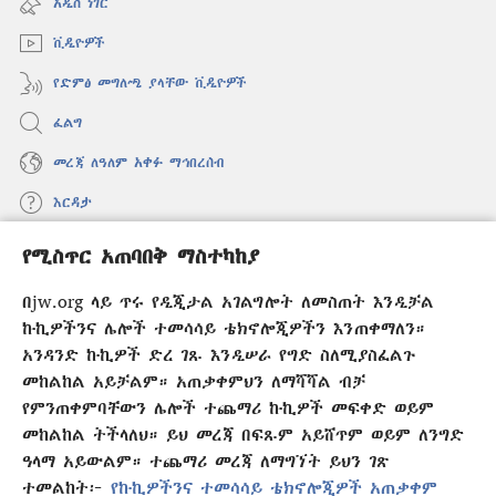
አዲስ ነገር
ክፈት)
ቪዲዮዎች
የድምፅ መግለጫ ያላቸው ቪዲዮዎች
ፈልግ
መረጃ ለዓለም አቀፉ ማኅበረሰብ
እርዳታ
የሚስጥር አጠባበቅ ማስተካከያ
መዋጮዎች
(አዲስ
ዊንዶው
በjw.org ላይ ጥሩ የዲጂታል አገልግሎት ለመስጠት እንዲቻል
ክፈት)
የመጠበቂያ ግንብ የኢንተርኔት ቤተ መጻሕፍት
ኩኪዎችንና ሌሎች ተመሳሳይ ቴክኖሎጂዎችን እንጠቀማለን።
(አዲስ
ዊንዶው
አንዳንድ ኩኪዎች ድረ ገጹ እንዲሠራ የግድ ስለሚያስፈልጉ
®
JW Hub
ክፈት)
መከልከል አይቻልም። አጠቃቀምህን ለማሻሻል ብቻ
(አዲስ
ዊንዶው
የምንጠቀምባቸውን ሌሎች ተጨማሪ ኩኪዎች መፍቀድ ወይም
®
JW Library
አፕሊኬሽን
ክፈት)
መከልከል ትችላለህ። ይህ መረጃ በፍጹም አይሸጥም ወይም ለንግድ
ዓላማ አይውልም። ተጨማሪ መረጃ ለማግኘት ይህን ገጽ
ተመልከት፦
የኩኪዎችንና ተመሳሳይ ቴክኖሎጂዎች አጠቃቀም