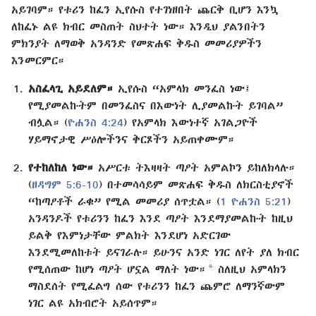
አይገባም። የቱሪን ከፈን ኢየሱስ የተገነዘበት ጨርቅ ቢሆን እንኳ
ለከፈኑ ልዩ ክብር መስጠት ስህተት ነው። እንዲህ ያልንበትን
ምክንያት ለማወቅ አንዳንድ የመጽሐፍ ቅዱስ መመሪያዎችን
እንመርምር።
አስፈላጊ አይደለም።
ኢየሱስ “አምላክ መንፈስ ነው፤
የሚያመልኩትም በመንፈስና በእውነት ሊያመልኩት ይገባል”
ብሏል። (
ዮሐንስ 4:24
) የአምላክ እውነተኛ አገልጋዮች
ሃይማኖታዊ ሥዕሎችንና ቅርጾችን አይጠቀሙም።
የተከለከለ ነው።
አሥርቱ ትእዛዛት ጣዖት አምልኮን ይከለክላሉ።
(
ዘዳግም 5:6-10
) በተመሳሳይም መጽሐፍ ቅዱስ ለክርስቲያኖች
“ከጣዖቶች ራቁ” የሚል መመሪያ ሰጥቷል። (
1 ዮሐንስ 5:21
)
አንዳንዶች የቱሪንን ከፈን እንደ ጣዖት እንደማያመልኩት ከዚህ
ይልቅ የእምነታቸው ምልክት እንደሆነ አድርገው
እንደሚመለከቱት ይናገራሉ። ይሁንና አንድ ነገር ለየት ያለ ክብር
a
የሚሰጠው ከሆነ ጣዖት ሆኗል ማለት ነው።
ስለዚህ አምላክን
ማስደሰት የሚፈልግ ሰው የቱሪንን ከፈን ጨምሮ ለማንኛውም
ነገር ልዩ አክብሮት አይሰጥም።