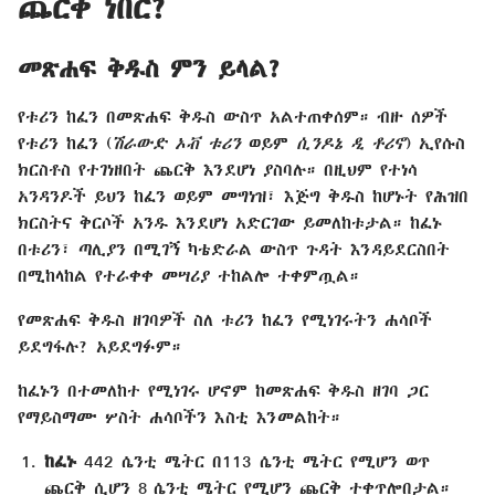
ጨርቅ ነበር?
መጽሐፍ ቅዱስ ምን ይላል?
የቱሪን ከፈን በመጽሐፍ ቅዱስ ውስጥ አልተጠቀሰም። ብዙ ሰዎች
የቱሪን ከፈን (
ሽራውድ ኦቭ ቱሪን
ወይም
ሲንዶኔ ዲ ቶሪኖ
) ኢየሱስ
ክርስቶስ የተገነዘበት ጨርቅ እንደሆነ ያስባሉ። በዚህም የተነሳ
አንዳንዶች ይህን ከፈን ወይም መግነዝ፣ እጅግ ቅዱስ ከሆኑት የሕዝበ
ክርስትና ቅርሶች አንዱ እንደሆነ አድርገው ይመለከቱታል። ከፈኑ
በቱሪን፣ ጣሊያን በሚገኝ ካቴድራል ውስጥ ጉዳት እንዳይደርስበት
በሚከላከል የተራቀቀ መሣሪያ ተከልሎ ተቀምጧል።
የመጽሐፍ ቅዱስ ዘገባዎች ስለ ቱሪን ከፈን የሚነገሩትን ሐሳቦች
ይደግፋሉ? አይደግፉም።
ከፈኑን በተመለከተ የሚነገሩ ሆኖም ከመጽሐፍ ቅዱስ ዘገባ ጋር
የማይስማሙ ሦስት ሐሳቦችን እስቲ እንመልከት።
ከፈኑ
442 ሴንቲ ሜትር በ113 ሴንቲ ሜትር የሚሆን ወጥ
ጨርቅ ሲሆን 8 ሴንቲ ሜትር የሚሆን ጨርቅ ተቀጥሎበታል።