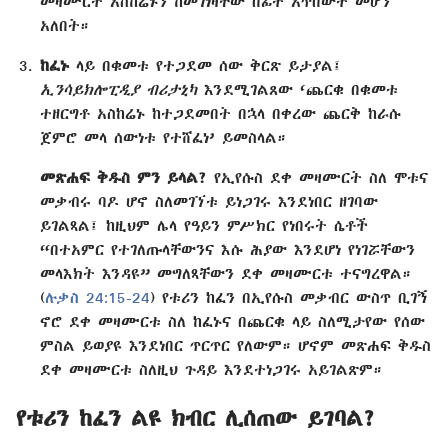
መዛሙርት አስከሬኑን ከመገነዛቸው በፊት አጥበውት መሆን
አለበት።
ከፈኑ
ላይ በቁመቱ የተጋደመ ሰው ቅርጽ ይታያል፤
ኢንሳይክሎፒዲያ ብሪታኒካ
እንደሚገልጸው ‘ጨርቁ በቁመቱ
ተዘርግቶ አስከሬኑ ከተጋደመበት በኋላ በቀረው ጨርቅ ከራሱ
ጀምሮ መላ ሰውነቱ የተሸፈነ’ ይመስላል።
መጽሐፍ ቅዱስ ምን ይላል?
የኢየሱስ ደቀ መዛሙርት ስለ ሞቱና
መቃብሩ ባዶ ሆኖ ስለመገኘቱ ይነጋገሩ እንደነበር ዘገባው
ይገልጻል፤ ከዚህም ሌላ የዓይን ምሥክር የነበሩት ሴቶች
“በተአምር የተገለጡላቸውንና እሱ ሕያው እንደሆነ የነገሯቸውን
መላእክት እንዳዩ” መግለጻቸውን ደቀ መዛሙርቱ ተናግረዋል።
(
ሉቃስ 24:15-24
) የቱሪን ከፈን በኢየሱስ መቃብር ውስጥ ቢገኝ
ኖሮ ደቀ መዛሙርቱ ስለ ከፈኑና በጨርቁ ላይ ስለሚታየው የሰው
ምስል ይወያዩ እንደነበር ጥርጥር የለውም። ሆኖም መጽሐፍ ቅዱስ
ደቀ መዛሙርቱ ስለዚህ ጉዳይ እንደተነጋገሩ አይገልጽም።
የቱሪን ከፈን ልዩ ክብር ሊሰጠው ይገባል?