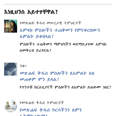
እነዚህንስ አይተሃቸዋል?
የመጽሐፍ ቅዱስ መሠረታዊ ትምህርቶች
አምላክ ምስሎችን ተጠቅመን የምናቀርበውን
አምልኮ ይቀበላል?
ምስሎችን ተጠቅመን ማምለካችን ወደማይታየው አምላክ
ለመቅረብ ይረዳናል?
ንቁ!
መጽሐፍ ቅዱስ ምስሎችን ለአምልኮ ስለ
መጠቀም ምን ይላል?
የጥንቶቹ ክርስቲያኖች ምስሎችን ለአምልኮ ይጠቀሙ ነበር?
የመጽሐፍ ቅዱስ ትምህርቶች
የመጽሐፍ ቅዱስ ኮርሳችንን ለምን