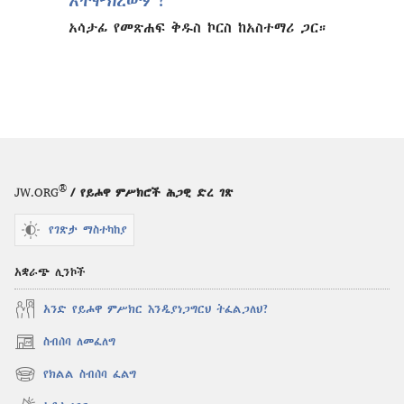
አትሞክረውም?
አሳታፊ የመጽሐፍ ቅዱስ ኮርስ ከአስተማሪ ጋር።
®
JW.ORG
/ የይሖዋ ምሥክሮች ሕጋዊ ድረ ገጽ
የገጽታ ማስተካከያ
አቋራጭ ሊንኮች
አንድ የይሖዋ ምሥክር እንዲያነጋግርህ ትፈልጋለህ?
ስብሰባ ለመፈለግ
(አዲስ
ዊንዶው
የክልል ስብሰባ ፈልግ
(አዲስ
ክፈት)
ዊንዶው