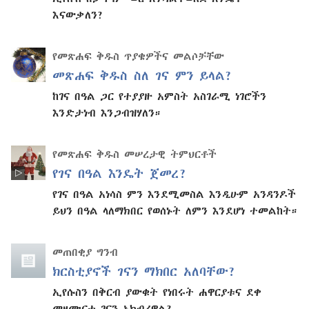
እናውቃለን?
የመጽሐፍ ቅዱስ ጥያቄዎችና መልሶቻቸው
መጽሐፍ ቅዱስ ስለ ገና ምን ይላል?
ከገና በዓል ጋር የተያያዙ አምስት አስገራሚ ነገሮችን
እንድታነብ እንጋብዝሃለን።
የመጽሐፍ ቅዱስ መሠረታዊ ትምህርቶች
የገና በዓል እንዴት ጀመረ?
የገና በዓል አነሳስ ምን እንደሚመስል እንዲሁም አንዳንዶች
ይህን በዓል ላለማክበር የወሰኑት ለምን እንደሆነ ተመልከት።
መጠበቂያ ግንብ
ክርስቲያኖች ገናን ማክበር አለባቸው?
ኢየሱስን በቅርብ ያውቁት የነበሩት ሐዋርያቱና ደቀ
መዛሙርቱ ገናን አክብረዋል?