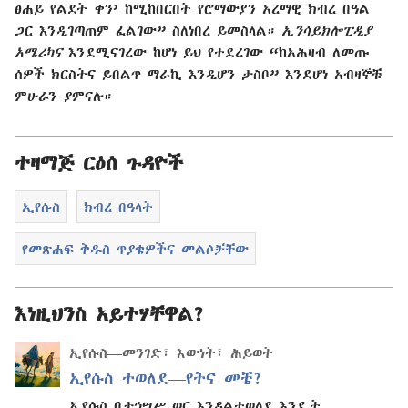
ፀሐይ የልደት ቀን’ ከሚከበርበት የሮማውያን አረማዊ ክብረ በዓል
ጋር እንዲገጣጠም ፈልገው” ስለነበረ ይመስላል።
ኢንሳይክሎፒዲያ
አሜሪካና
እንደሚናገረው ከሆነ ይህ የተደረገው “ከአሕዛብ ለመጡ
ሰዎች ክርስትና ይበልጥ ማራኪ እንዲሆን ታስቦ” እንደሆነ አብዛኞቹ
ምሁራን ያምናሉ።
ተዛማጅ ርዕሰ ጉዳዮች
ኢየሱስ
ክብረ በዓላት
የመጽሐፍ ቅዱስ ጥያቄዎችና መልሶቻቸው
እነዚህንስ አይተሃቸዋል?
ኢየሱስ—መንገድ፣ እውነት፣ ሕይወት
ኢየሱስ ተወለደ—የትና መቼ?
ኢየሱስ በታኅሣሥ ወር እንዳልተወለደ እንዴት