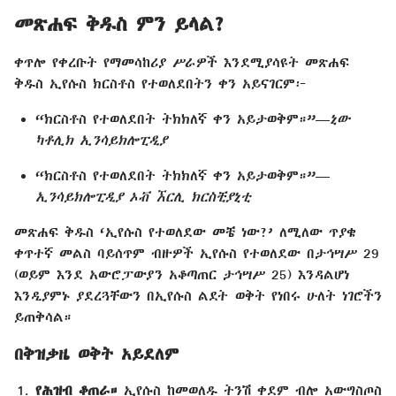
መጽሐፍ ቅዱስ ምን ይላል?
ቀጥሎ የቀረቡት የማመሳከሪያ ሥራዎች እንደሚያሳዩት መጽሐፍ
ቅዱስ ኢየሱስ ክርስቶስ የተወለደበትን ቀን አይናገርም፦
“ክርስቶስ የተወለደበት ትክክለኛ ቀን አይታወቅም።”—
ኒው
ካቶሊክ ኢንሳይክሎፒዲያ
“ክርስቶስ የተወለደበት ትክክለኛ ቀን አይታወቅም።”—
ኢንሳይክሎፒዲያ ኦቭ ኧርሊ ክርስቺያኒቲ
መጽሐፍ ቅዱስ ‘ኢየሱስ የተወለደው መቼ ነው?’ ለሚለው ጥያቄ
ቀጥተኛ መልስ ባይሰጥም ብዙዎች ኢየሱስ የተወለደው በታኅሣሥ 29
(ወይም እንደ አውሮፓውያን አቆጣጠር ታኅሣሥ 25) እንዳልሆነ
እንዲያምኑ ያደረጓቸውን በኢየሱስ ልደት ወቅት የነበሩ ሁለት ነገሮችን
ይጠቅሳል።
በቅዝቃዜ ወቅት አይደለም
የሕዝብ ቆጠራ።
ኢየሱስ ከመወለዱ ትንሽ ቀደም ብሎ አውግስጦስ