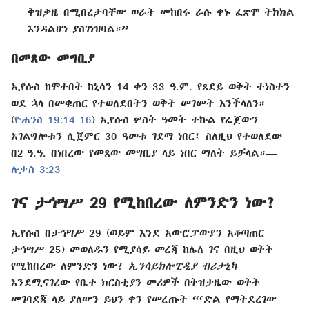
ቅዝቃዜ በሚበረታባቸው ወራት መከበሩ ራሱ ቀኑ ፈጽሞ ትክክል
እንዳልሆነ ያስገነዝባል።”
በመጸው መግቢያ
ኢየሱስ ከሞተበት ከኒሳን 14 ቀን 33 ዓ.ም. የጸደይ ወቅት ተነስተን
ወደ ኋላ በመቁጠር የተወለደበትን ወቅት መገመት እንችላለን።
(
ዮሐንስ 19:14-16
) ኢየሱስ ሦስት ዓመት ተኩል የፈጀውን
አገልግሎቱን ሲጀምር 30 ዓመቱ ገደማ ነበር፤ ስለዚህ የተወለደው
በ2 ዓ.ዓ. በነበረው የመጸው መግቢያ ላይ ነበር ማለት ይቻላል።—
ሉቃስ 3:23
ገና ታኅሣሥ 29 የሚከበረው ለምንድን ነው?
ኢየሱስ በታኅሣሥ 29 (ወይም እንደ አውሮፓውያን አቆጣጠር
ታኅሣሥ 25) መወለዱን የሚያሳይ መረጃ ከሌለ ገና በዚህ ወቅት
የሚከበረው ለምንድን ነው?
ኢንሳይክሎፒዲያ ብሪታኒካ
እንደሚናገረው የቤተ ክርስቲያን መሪዎች በቅዝቃዜው ወቅት
መገባደጃ ላይ ያለውን ይህን ቀን የመረጡት “‘ድል የማትደረገው