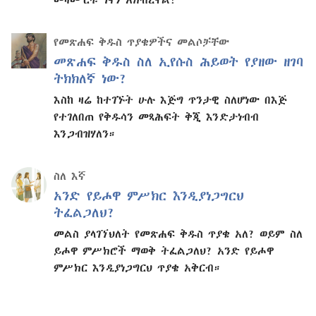
የመጽሐፍ ቅዱስ ጥያቄዎችና መልሶቻቸው
መጽሐፍ ቅዱስ ስለ ኢየሱስ ሕይወት የያዘው ዘገባ
ትክክለኛ ነው?
እስከ ዛሬ ከተገኙት ሁሉ እጅግ ጥንታዊ ስለሆነው በእጅ
የተገለበጠ የቅዱሳን መጻሕፍት ቅጂ እንድታነብብ
እንጋብዝሃለን።
ስለ እኛ
አንድ የይሖዋ ምሥክር እንዲያነጋግርህ
ትፈልጋለህ?
መልስ ያላገኘህለት የመጽሐፍ ቅዱስ ጥያቄ አለ? ወይም ስለ
ይሖዋ ምሥክሮች ማወቅ ትፈልጋለህ? አንድ የይሖዋ
ምሥክር እንዲያነጋግርህ ጥያቄ አቅርብ።