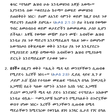
ቄሳር “የዓለም ሕዝብ ሁሉ እንዲመዘገብ አዋጅ አወጣ።”
እያንዳንዱ ሰው “ወደየራሱ ከተማ” በመሄድ መመዝገብ
ይጠበቅበት ነበር፤ ይህም ለአንድ ሳምንት ወይም ከዚያ በላይ ጉዞ
ማድረግን ይጠይቅ ይሆናል። (
ሉቃስ 2:1-3
) ይህ ትእዛዝ የወጣው
ግብር ለመሰብሰብ ወይም ወታደሮችን ለመመልመል ታስቦ ሊሆን
ይችላል፤ አዋጁ የወጣው መቼም ይሁን መቼ፣ አብዛኛው ሕዝብ
እንዲህ ያለ ጉዞ ማድረግ እንደማይፈልግ ግልጽ ነው። በመሆኑም
አውግስጦስ በቅዝቃዜው ወቅት እንዲህ ያለ ጉዞ እንዲያደርጉ
የሚያስገድድ አዋጅ በማውጣት አብዛኛውን ሕዝብ የሚያስቆጣ
ድርጊት እንደማይፈጽም የታወቀ ነው።
በጎች።
በዚያን ወቅት “ሌሊት ሜዳ ላይ መንጎቻቸውን ሲጠብቁ
የሚያድሩ እረኞች ነበሩ።” (
ሉቃስ 2:8
)
ዴይሊ ላይፍ ኢን ዘ
ታይም ኦቭ ጂሰስ
የተባለው መጽሐፍ “ከፋሲካ በዓል [የመጋቢት
አጋማሽ] በፊት ካለው ሳምንት አንስቶ እስከ ኅዳር አጋማሽ
ድረስ” መንጋዎች ሜዳ ላይ ያድሩ እንደነበር ተናግሯል። አክሎም
እንዲህ ብሏል፦ “መንጋዎቹ ክረምቱን የሚያሳልፉት በጉሮኗቸው
ውስጥ ሆነው ነበር። እረኞች መንጋቸውን ሲጠብቁ በሜዳ
ማደራቸውን ከሚናገረው የወንጌል ዘገባ አንጻር ሲታይ የገና በዓል