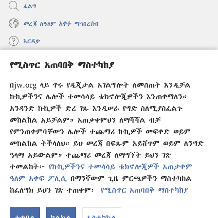
ፈልግ
መረጃ ለዓለም አቀፉ ማኅበረሰብ
እርዳታ
የሚስጥር አጠባበቅ ማስተካከያ
መዋጮዎች
(አዲስ
ዊንዶው
በjw.org ላይ ጥሩ የዲጂታል አገልግሎት ለመስጠት እንዲቻል
ክፈት)
የመጠበቂያ ግንብ የኢንተርኔት ቤተ መጻሕፍት
ኩኪዎችንና ሌሎች ተመሳሳይ ቴክኖሎጂዎችን እንጠቀማለን።
(አዲስ
ዊንዶው
አንዳንድ ኩኪዎች ድረ ገጹ እንዲሠራ የግድ ስለሚያስፈልጉ
®
JW Hub
ክፈት)
(አዲስ
መከልከል አይቻልም። አጠቃቀምህን ለማሻሻል ብቻ
ዊንዶው
የምንጠቀምባቸውን ሌሎች ተጨማሪ ኩኪዎች መፍቀድ ወይም
®
JW Library
አፕሊኬሽን
ክፈት)
መከልከል ትችላለህ። ይህ መረጃ በፍጹም አይሸጥም ወይም ለንግድ
ዓላማ አይውልም። ተጨማሪ መረጃ ለማግኘት ይህን ገጽ
ተመልከት፦
የኩኪዎችንና ተመሳሳይ ቴክኖሎጂዎች አጠቃቀም
ዓለም አቀፍ ፖሊሲ
በማንኛውም ጊዜ ምርጫዎችን ማስተካከል
Copyright
© 2026 Watch Tower Bible and Tract Society of Pennsylvania.
ከፈለግክ ይህን ገጽ ተጠቀም፦
የሚስጥር አጠባበቅ ማስተካከያ
የአጠቃቀም ውል
|
ሚስጥር የመጠበቅ ፖሊሲ
|
የሚስጥር አጠባበቅ ማስተካከያ
ተቀበል
ከልክል
አስተካክል