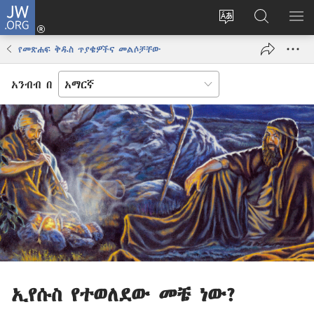
JW.ORG
ግባ
(አዲስ
የድረ
JW.ORG
መ
ዊንዶው
ገጹን
ላይ
አሳ
የመጽሐፍ ቅዱስ ጥያቄዎችና መልሶቻቸው
ክፈት)
ቋንቋ
መፈለጊያ
ለውጥ
አንብብ በ
ኢየሱስ የተወለደው መቼ ነው?