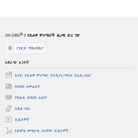
®
JW.ORG
/ የይሖዋ ምሥክሮች ሕጋዊ ድረ ገጽ
የገጽታ ማስተካከያ
አቋራጭ ሊንኮች
አንድ የይሖዋ ምሥክር እንዲያነጋግርህ ትፈልጋለህ?
ስብሰባ ለመፈለግ
(አዲስ
ዊንዶው
የክልል ስብሰባ ፈልግ
(አዲስ
ክፈት)
ዊንዶው
አዲስ ነገር
ክፈት)
ቪዲዮዎች
የድምፅ መግለጫ ያላቸው ቪዲዮዎች