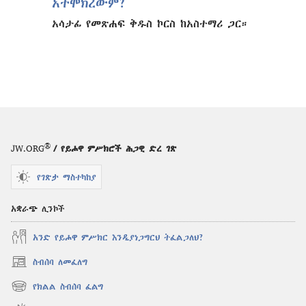
አትሞክረውም?
አሳታፊ የመጽሐፍ ቅዱስ ኮርስ ከአስተማሪ ጋር።
®
JW.ORG
/ የይሖዋ ምሥክሮች ሕጋዊ ድረ ገጽ
የገጽታ ማስተካከያ
አቋራጭ ሊንኮች
አንድ የይሖዋ ምሥክር እንዲያነጋግርህ ትፈልጋለህ?
ስብሰባ ለመፈለግ
(አዲስ
ዊንዶው
የክልል ስብሰባ ፈልግ
(አዲስ
ክፈት)
ዊንዶው