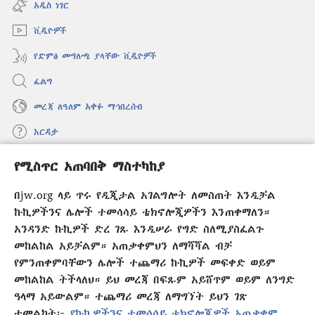
አዲስ ነገር
ክፈት)
ቪዲዮዎች
የድምፅ መግለጫ ያላቸው ቪዲዮዎች
ፈልግ
መረጃ ለዓለም አቀፉ ማኅበረሰብ
እርዳታ
የሚስጥር አጠባበቅ ማስተካከያ
መዋጮዎች
(አዲስ
ዊንዶው
በjw.org ላይ ጥሩ የዲጂታል አገልግሎት ለመስጠት እንዲቻል
ክፈት)
የመጠበቂያ ግንብ የኢንተርኔት ቤተ መጻሕፍት
ኩኪዎችንና ሌሎች ተመሳሳይ ቴክኖሎጂዎችን እንጠቀማለን።
(አዲስ
ዊንዶው
አንዳንድ ኩኪዎች ድረ ገጹ እንዲሠራ የግድ ስለሚያስፈልጉ
®
JW Hub
ክፈት)
(አዲስ
መከልከል አይቻልም። አጠቃቀምህን ለማሻሻል ብቻ
ዊንዶው
የምንጠቀምባቸውን ሌሎች ተጨማሪ ኩኪዎች መፍቀድ ወይም
®
JW Library
አፕሊኬሽን
ክፈት)
መከልከል ትችላለህ። ይህ መረጃ በፍጹም አይሸጥም ወይም ለንግድ
ዓላማ አይውልም። ተጨማሪ መረጃ ለማግኘት ይህን ገጽ
ተመልከት፦
የኩኪዎችንና ተመሳሳይ ቴክኖሎጂዎች አጠቃቀም