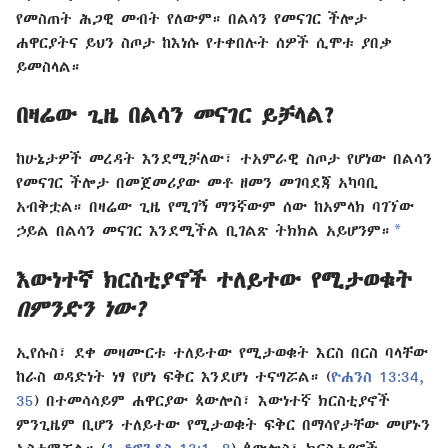
የመስጠት ሕጋዊ መብት የለውም። በልሳን የመናገር ችሎታ
ሐዋርያትና ይህን ስጦታ ከእነሱ የተቀበሉት ሰዎች ሲሞቱ ያበቃ
ይመስላል።
በዛሬው ጊዜ በልሳን መናገር ይቻላል?
ከሁኔታዎች መረዳት እንደሚቻለው፣ ተአምራዊ ስጦታ የሆነው በልሳን
የመናገር ችሎታ በመጀመሪያው መቶ ዘመን መገባደጃ አካባቢ
አብቅቷል። በዛሬው ጊዜ የሚገኝ ማንኛውም ሰው ከአምላክ ባገኘው
a
ኃይል በልሳን መናገር እንደሚችል ቢገልጽ ትክክል አይሆንም።
እውነተኛ ክርስቲያኖች ተለይተው የሚታወቁት
በምንድን ነው?
ኢየሱስ፣ ደቀ መዛሙርቱ ተለይተው የሚታወቁት እርስ በርስ ባላቸው
ከራስ ወዳድነት ነፃ የሆነ ፍቅር እንደሆነ ተናግሯል። (
ዮሐንስ 13:34,
35
) በተመሳሳይም ሐዋርያው ጳውሎስ፣ እውነተኛ ክርስቲያኖች
ምንጊዜም ቢሆን ተለይተው የሚታወቁት ፍቅር በማሳየታቸው መሆኑን
አስተምሯል። (
1 ቆሮንቶስ 13:1,
8
) ጳውሎስ፣ ክርስቲያኖች