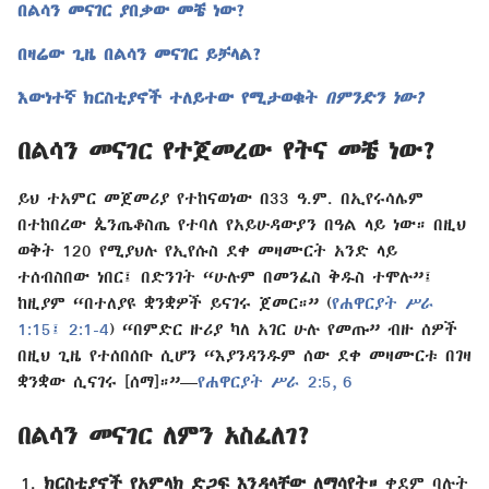
በልሳን መናገር ያበቃው መቼ ነው?
በዛሬው ጊዜ በልሳን መናገር ይቻላል?
እውነተኛ ክርስቲያኖች ተለይተው የሚታወቁት
በምንድን ነው?
በልሳን መናገር የተጀመረው የትና መቼ ነው?
ይህ ተአምር መጀመሪያ የተከናወነው በ33 ዓ.ም. በኢየሩሳሌም
በተከበረው ጴንጤቆስጤ የተባለ የአይሁዳውያን በዓል ላይ ነው። በዚህ
ወቅት 120 የሚያህሉ የኢየሱስ ደቀ መዛሙርት አንድ ላይ
ተሰብስበው ነበር፤ በድንገት “ሁሉም በመንፈስ ቅዱስ ተሞሉ”፤
ከዚያም “በተለያዩ ቋንቋዎች ይናገሩ ጀመር።” (
የሐዋርያት ሥራ
1:15፤
2:1-4
) “በምድር ዙሪያ ካለ አገር ሁሉ የመጡ” ብዙ ሰዎች
በዚህ ጊዜ የተሰበሰቡ ሲሆን “እያንዳንዱም ሰው ደቀ መዛሙርቱ በገዛ
ቋንቋው ሲናገሩ [ሰማ]።”—
የሐዋርያት ሥራ 2:5, 6
በልሳን መናገር ለምን አስፈለገ?
ክርስቲያኖች የአምላክ ድጋፍ እንዳላቸው ለማሳየት።
ቀደም ባሉት