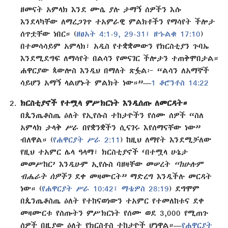
ዘመናት አምላክ እንደ ሙሴ ያሉ ታማኝ ሰዎችን እሱ
እንደላካቸው ለማረጋገጥ ተአምራዊ ምልክቶችን የማሳየት ችሎታ
ሰጥቷቸው ነበር። (
ዘፀአት 4:1-9,
29-31፤
ዘኁልቁ 17:10
)
በተመሳሳይም አምላክ፣ አዲስ የተቋቋመውን የክርስቲያን ጉባኤ
እንደሚደግፍ ለማሳየት በልሳን የመናገር ችሎታን ተጠቅሞበታል።
ሐዋርያው ጳውሎስ እንዲህ በማለት ጽፏል፦ “ልሳን ለአማኞች
ሳይሆን አማኝ ላልሆኑት ምልክት ነው።”—
1 ቆሮንቶስ 14:22
ክርስቲያኖች የተሟላ ምሥክርነት እንዲሰጡ ለመርዳት።
በጴንጤቆስጤ ዕለት የኢየሱስ ተከታዮችን የሰሙ ሰዎች “ስለ
አምላክ ታላቅ ሥራ በየቋንቋችን ሲናገሩ እየሰማናቸው ነው”
ብለዋል። (
የሐዋርያት ሥራ 2:11
) ከዚህ ለማየት እንደሚቻለው
የዚህ ተአምር ሌላ ዓላማ፣ ክርስቲያኖች ‘በተሟላ ሁኔታ
መመሥከር’ እንዲሁም ኢየሱስ ባዘዛቸው መሠረት
“ከሁሉም
ብሔራት ሰዎችን
ደቀ መዛሙርት” ማድረግ እንዲችሉ መርዳት
ነው። (
የሐዋርያት ሥራ 10:42፤
ማቴዎስ 28:19
) ደግሞም
በጴንጤቆስጤ ዕለት የተከናወነውን ተአምር የተመለከቱና ደቀ
መዛሙርቱ የሰጡትን ምሥክርነት የሰሙ ወደ 3,000 የሚጠጉ
ሰዎች በዚያው ዕለት የክርስቶስ ተከታዮች ሆነዋል።—
የሐዋርያት