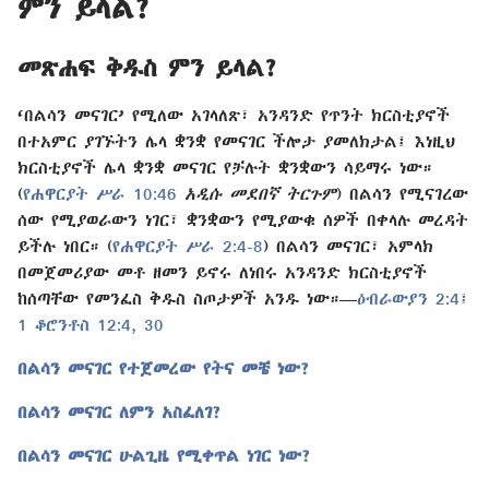
ምን ይላል?
መጽሐፍ ቅዱስ ምን ይላል?
‘በልሳን መናገር’ የሚለው አገላለጽ፣ አንዳንድ የጥንት ክርስቲያኖች
በተአምር ያገኙትን ሌላ ቋንቋ የመናገር ችሎታ ያመለክታል፤ እነዚህ
ክርስቲያኖች ሌላ ቋንቋ መናገር የቻሉት ቋንቋውን ሳይማሩ ነው።
(
የሐዋርያት ሥራ 10:46
አዲሱ መደበኛ ትርጉም
) በልሳን የሚናገረው
ሰው የሚያወራውን ነገር፣ ቋንቋውን የሚያውቁ ሰዎች በቀላሉ መረዳት
ይችሉ ነበር። (
የሐዋርያት ሥራ 2:4-8
) በልሳን መናገር፣ አምላክ
በመጀመሪያው መቶ ዘመን ይኖሩ ለነበሩ አንዳንድ ክርስቲያኖች
ከሰጣቸው የመንፈስ ቅዱስ ስጦታዎች አንዱ ነው።—
ዕብራውያን 2:4፤
1 ቆሮንቶስ 12:4,
30
በልሳን መናገር የተጀመረው የትና መቼ ነው?
በልሳን መናገር ለምን አስፈለገ?
በልሳን መናገር ሁልጊዜ የሚቀጥል ነገር ነው?