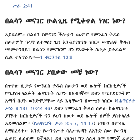
ሥራ 2:41
በልሳን መናገር ሁልጊዜ የሚቀጥል ነገር ነው?
አይደለም። በልሳን የመናገር ችሎታን ጨምሮ የመንፈስ ቅዱስ
ስጦታዎች ዓላማ ለተወሰነ ጊዜ እንዲያገለግሉ ነበር። መጽሐፍ ቅዱስ
“የመተንበይ፣ በልሳን የመናገርም ሆነ የእውቀት ስጦታ ይቀራል”
ሲል ተናግሯል።—
1 ቆሮንቶስ 13:8
በልሳን መናገር ያበቃው መቼ ነው?
በጥቅሉ ሲታይ የመንፈስ ቅዱስ ስጦታን ወደ ሌሎች ክርስቲያኖች
የሚያስተላልፉት ሐዋርያት ሲሆኑ በአብዛኛው ይህን የሚያደርጉትም
አማኝ በሆኑ ወንድሞቻቸው ላይ እጃቸውን በመጫን ነበር። (
የሐዋርያት
ሥራ 8:18፤
10:44-46
) ይህን የመንፈስ ቅዱስ ስጦታ ከሐዋርያቱ
ያገኙት ክርስቲያኖች ግን ይህን ስጦታ ወደ ሌሎች ሰዎች ያስተላለፉ
አይመስልም። (
የሐዋርያት ሥራ 8:5-7,
14-17
) ነጥቡን በምሳሌ
ለማስረዳት፦ አንድ የመንግሥት ባለሥልጣን ለአንድ ሰው የመንጃ
ፈቃድ ሊሰጠው ይችላል፤ ይህ ግለሰብ ግን ለሌላ ሰው የመንጃ ፈቃድ