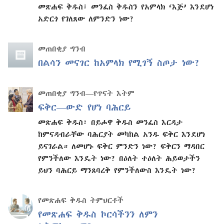
መጽሐፍ ቅዱስ፣ መንፈስ ቅዱስን የአምላክ ‘እጅ’ እንደሆነ
አድርጎ የገለጸው ለምንድን ነው?
መጠበቂያ ግንብ
በልሳን መናገር ከአምላክ የሚገኝ ስጦታ ነው?
መጠበቂያ ግንብ—የጥናት እትም
ፍቅር—ውድ የሆነ ባሕርይ
መጽሐፍ ቅዱስ፣ በይሖዋ ቅዱስ መንፈስ እርዳታ
ከምናዳብራቸው ባሕርያት መካከል አንዱ ፍቅር እንደሆነ
ይናገራል። ለመሆኑ ፍቅር ምንድን ነው? ፍቅርን ማዳበር
የምንችለው እንዴት ነው? በዕለት ተዕለት ሕይወታችን
ይህን ባሕርይ ማንጸባረቅ የምንችለውስ እንዴት ነው?
የመጽሐፍ ቅዱስ ትምህርቶች
የመጽሐፍ ቅዱስ ኮርሳችንን ለምን