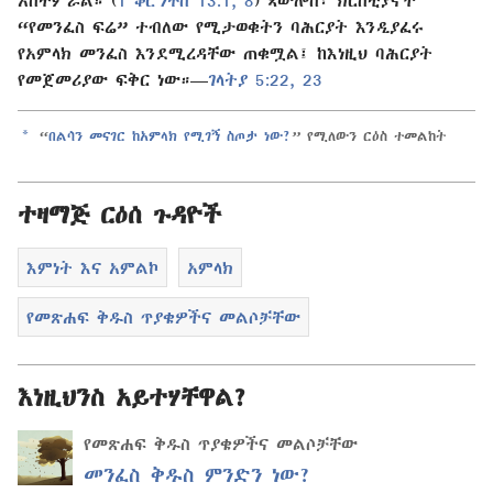
“የመንፈስ ፍሬ” ተብለው የሚታወቁትን ባሕርያት እንዲያፈሩ
የአምላክ መንፈስ እንደሚረዳቸው ጠቁሟል፤ ከእነዚህ ባሕርያት
የመጀመሪያው ፍቅር ነው።—
ገላትያ 5:22, 23
a
“
በልሳን መናገር ከአምላክ የሚገኝ ስጦታ ነው?
” የሚለውን ርዕስ ተመልከት
ተዛማጅ ርዕሰ ጉዳዮች
እምነት እና አምልኮ
አምላክ
የመጽሐፍ ቅዱስ ጥያቄዎችና መልሶቻቸው
እነዚህንስ አይተሃቸዋል?
የመጽሐፍ ቅዱስ ጥያቄዎችና መልሶቻቸው
መንፈስ ቅዱስ ምንድን ነው?