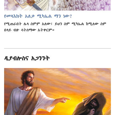
የመላእክት አለቃ ሚካኤል ማን ነው?
የሚጠራበት ሌላ ስምም አለው፤ ይህን ስም ሚካኤል ከሚለው ስም
በላይ ብዙ ሳትሰማው አትቀርም።
ዲያብሎስና አጋንንት