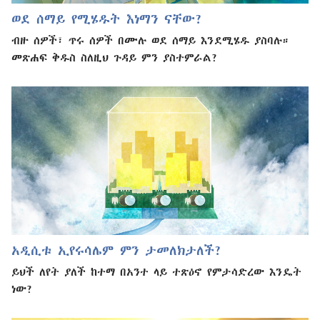
ወደ ሰማይ የሚሄዱት እነማን ናቸው?
ብዙ ሰዎች፣ ጥሩ ሰዎች በሙሉ ወደ ሰማይ እንደሚሄዱ ያስባሉ።
መጽሐፍ ቅዱስ ስለዚህ ጉዳይ ምን ያስተምራል?
አዲሲቱ ኢየሩሳሌም ምን ታመለክታለች?
ይህች ለየት ያለች ከተማ በአንተ ላይ ተጽዕኖ የምታሳድረው እንዴት
ነው?