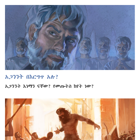
አጋንንት በእርግጥ አሉ?
አጋንንት እነማን ናቸው? የመጡትስ ከየት ነው?