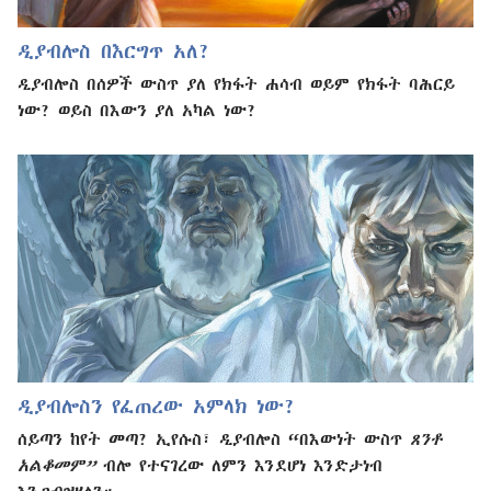
ዲያብሎስ በእርግጥ አለ?
ዲያብሎስ በሰዎች ውስጥ ያለ የክፋት ሐሳብ ወይም የክፋት ባሕርይ
ነው? ወይስ በእውን ያለ አካል ነው?
ዲያብሎስን የፈጠረው አምላክ ነው?
ሰይጣን ከየት መጣ? ኢየሱስ፣ ዲያብሎስ “በእውነት ውስጥ
ጸንቶ
አልቆመም”
ብሎ የተናገረው ለምን እንደሆነ እንድታነብ
እንጋብዝሃለን።