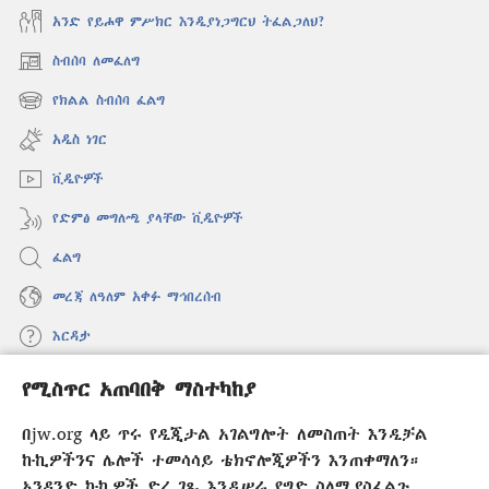
አንድ የይሖዋ ምሥክር እንዲያነጋግርህ ትፈልጋለህ?
ስብሰባ ለመፈለግ
(አዲስ
ዊንዶው
የክልል ስብሰባ ፈልግ
(አዲስ
ክፈት)
ዊንዶው
አዲስ ነገር
ክፈት)
ቪዲዮዎች
የድምፅ መግለጫ ያላቸው ቪዲዮዎች
ፈልግ
መረጃ ለዓለም አቀፉ ማኅበረሰብ
እርዳታ
የሚስጥር አጠባበቅ ማስተካከያ
መዋጮዎች
(አዲስ
ዊንዶው
በjw.org ላይ ጥሩ የዲጂታል አገልግሎት ለመስጠት እንዲቻል
ክፈት)
የመጠበቂያ ግንብ የኢንተርኔት ቤተ መጻሕፍት
ኩኪዎችንና ሌሎች ተመሳሳይ ቴክኖሎጂዎችን እንጠቀማለን።
(አዲስ
ዊንዶው
አንዳንድ ኩኪዎች ድረ ገጹ እንዲሠራ የግድ ስለሚያስፈልጉ