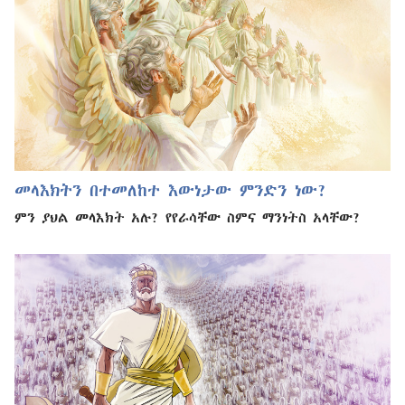
መላእክትን በተመለከተ እውነታው ምንድን ነው?
ምን ያህል መላእክት አሉ? የየራሳቸው ስምና ማንነትስ አላቸው?