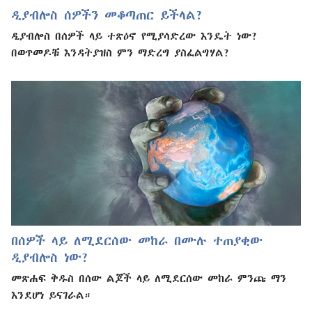
ዲያብሎስ ሰዎችን መቆጣጠር ይችላል?
ዲያብሎስ በሰዎች ላይ ተጽዕኖ የሚያሳድረው እንዴት ነው?
በወጥመዶቹ እንዳትያዝስ ምን ማድረግ ያስፈልግሃል?
በሰዎች ላይ ለሚደርሰው መከራ በሙሉ ተጠያቂው
ዲያብሎስ ነው?
መጽሐፍ ቅዱስ በሰው ልጆች ላይ ለሚደርሰው መከራ ምንጩ ማን
እንደሆነ ይናገራል።