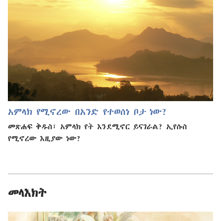
አምላክ የሚኖረው በአንድ የተወሰነ ቦታ ነው?
መጽሐፍ ቅዱስ፣ አምላክ የት እንደሚኖር ይናገራል? ኢየሱስ
የሚኖረው እዚያው ነው?
መላእክት