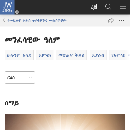
JW.ORG
ግባ
(አዲስ
የድረ
JW.ORG
መ
ዊንዶው
ገጹን
ላይ
አሳ
የመጽሐፍ ቅዱስ ጥያቄዎችና መልሶቻቸው
ክፈት)
ቋንቋ
መፈለጊያ
ለውጥ
መንፈሳዊው ዓለም
ሁሉንም አሳይ
አምላክ
መጽሐፍ ቅዱስ
ኢየሱስ
የአምላክ
ሰማይ