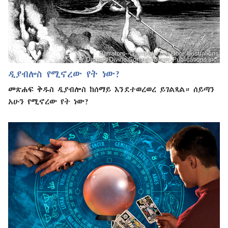
ዲያብሎስ የሚኖረው የት ነው?
መጽሐፍ ቅዱስ ዲያብሎስ ከሰማይ እንደተወረወረ ይገልጻል። ሰይጣን
አሁን የሚኖረው የት ነው?