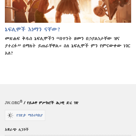
ኔፍሊሞች እነማን ናቸው?
መጽሐፍ ቅዱስ ኔፍሊሞችን “በጥንት ዘመን በኃያልነታቸው ዝና
ያተረፉ” በማለት ይጠራቸዋል። ስለ ኔፍሊሞች ምን የምናውቀው ነገር
አለ?
®
JW.ORG
/ የይሖዋ ምሥክሮች ሕጋዊ ድረ ገጽ
የገጽታ ማስተካከያ
አቋራጭ ሊንኮች