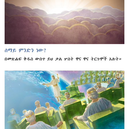
ሰማይ ምንድን ነው?
በመጽሐፍ ቅዱስ ውስጥ ይህ ቃል ሦስት ዋና ዋና ትርጉሞች አሉት።