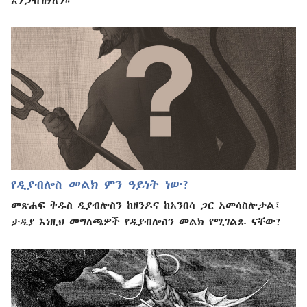
የዲያብሎስ መልክ ምን ዓይነት ነው?
መጽሐፍ ቅዱስ ዲያብሎስን ከዘንዶና ከአንበሳ ጋር አመሳስሎታል፤
ታዲያ እነዚህ መግለጫዎች የዲያብሎስን መልክ የሚገልጹ ናቸው?