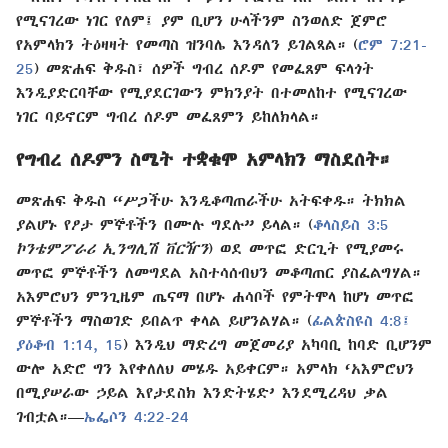
የሚናገረው ነገር የለም፤ ያም ቢሆን ሁላችንም ስንወለድ ጀምሮ
የአምላክን ትዕዛዛት የመጣስ ዝንባሌ እንዳለን ይገልጻል። (
ሮም 7:21-
25
) መጽሐፍ ቅዱስ፣ ሰዎች ግብረ ሰዶም የመፈጸም ፍላጎት
እንዲያድርባቸው የሚያደርገውን ምክንያት በተመለከተ የሚናገረው
ነገር ባይኖርም ግብረ ሰዶም መፈጸምን ይከለክላል።
የግብረ ሰዶምን ስሜት ተቋቁሞ አምላክን ማስደሰት።
መጽሐፍ ቅዱስ “ሥጋችሁ እንዲቆጣጠራችሁ አትፍቀዱ። ትክክል
ያልሆኑ የፆታ ምኞቶችን በሙሉ ግደሉ” ይላል። (
ቆላስይስ 3:5
ኮንቴምፖራሪ ኢንግሊሽ ቨርዥን
) ወደ መጥፎ ድርጊት የሚያመሩ
መጥፎ ምኞቶችን ለመግደል አስተሳሰብህን መቆጣጠር ያስፈልግሃል።
አእምሮህን ምንጊዜም ጤናማ በሆኑ ሐሳቦች የምትሞላ ከሆነ መጥፎ
ምኞቶችን ማስወገድ ይበልጥ ቀላል ይሆንልሃል። (
ፊልጵስዩስ 4:8፤
ያዕቆብ 1:14, 15
) እንዲህ ማድረግ መጀመሪያ አካባቢ ከባድ ቢሆንም
ውሎ አድሮ ግን እየቀለለህ መሄዱ አይቀርም። አምላክ ‘አእምሮህን
በሚያሠራው ኃይል እየታደስክ እንድትሄድ’ እንደሚረዳህ ቃል
ገብቷል።​—
ኤፌሶን 4:22-24