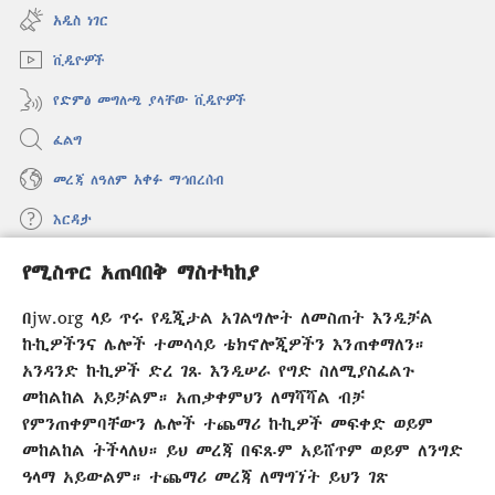
ዊንዶው
አዲስ ነገር
ክፈት)
ቪዲዮዎች
የድምፅ መግለጫ ያላቸው ቪዲዮዎች
ፈልግ
መረጃ ለዓለም አቀፉ ማኅበረሰብ
እርዳታ
የሚስጥር አጠባበቅ ማስተካከያ
መዋጮዎች
(አዲስ
ዊንዶው
በjw.org ላይ ጥሩ የዲጂታል አገልግሎት ለመስጠት እንዲቻል
ክፈት)
የመጠበቂያ ግንብ የኢንተርኔት ቤተ መጻሕፍት
ኩኪዎችንና ሌሎች ተመሳሳይ ቴክኖሎጂዎችን እንጠቀማለን።
(አዲስ
ዊንዶው
አንዳንድ ኩኪዎች ድረ ገጹ እንዲሠራ የግድ ስለሚያስፈልጉ
®
JW Hub
ክፈት)
መከልከል አይቻልም። አጠቃቀምህን ለማሻሻል ብቻ
(አዲስ
ዊንዶው
የምንጠቀምባቸውን ሌሎች ተጨማሪ ኩኪዎች መፍቀድ ወይም
®
JW Library
አፕሊኬሽን
ክፈት)
መከልከል ትችላለህ። ይህ መረጃ በፍጹም አይሸጥም ወይም ለንግድ
ዓላማ አይውልም። ተጨማሪ መረጃ ለማግኘት ይህን ገጽ