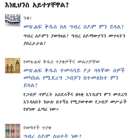
እነዚህንስ አይተሃቸዋል?
ንቁ!
መጽሐፍ ቅዱስ ስለ ግብረ ሰዶም ምን ይላል?
ግብረ ሰዶምን ያወግዛል? ግብረ ሰዶማውያንን መጥላትን
ያበረታታል?
የመጽሐፍ ቅዱስ ጥያቄዎችና መልሶቻቸው
መጽሐፍ ቅዱስ ተመሳሳይ ፆታ ባላቸው ሰዎች
መካከል የሚደረግ ጋብቻን በተመለከተ ምን
ይላል?
የጋብቻ ጥምረት አስደሳችና ዘላቂ እንዲሆን ምን መደረግ
እንዳለበት ከሁሉ በተሻለ የሚያውቀው የጋብቻ መሥራች
የሆነው ፈጣሪ ነው።
የወጣቶች ጥያቄ
ግብረ ሰዶም ስህተት ነው?