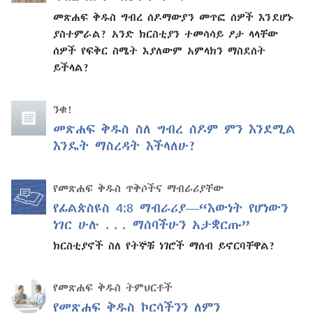
መጽሐፍ ቅዱስ ግብረ ሰዶማውያን መጥፎ ሰዎች እንደሆኑ
ያስተምራል? አንድ ክርስቲያን ተመሳሳይ ፆታ ላላቸው
ሰዎች የፍቅር ስሜት እያለውም አምላክን ማስደሰት
ይችላል?
ንቁ!
መጽሐፍ ቅዱስ ስለ ግብረ ሰዶም ምን እንደሚል
እንዴት ማስረዳት እችላለሁ?
የመጽሐፍ ቅዱስ ጥቅሶችና ማብራሪያቸው
የፊልጵስዩስ 4:8 ማብራሪያ—“እውነት የሆነውን
ነገር ሁሉ . . . ማሰባችሁን አታቋርጡ”
ክርስቲያኖች ስለ የትኞቹ ነገሮች ማሰብ ይኖርባቸዋል?
የመጽሐፍ ቅዱስ ትምህርቶች
የመጽሐፍ ቅዱስ ኮርሳችንን ለምን