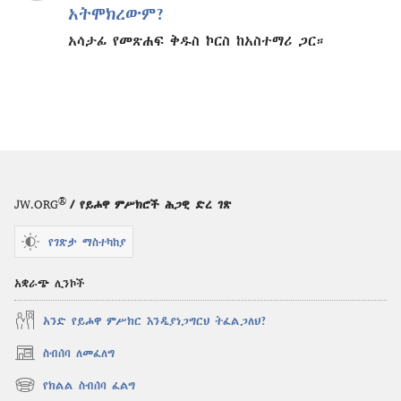
አትሞክረውም?
አሳታፊ የመጽሐፍ ቅዱስ ኮርስ ከአስተማሪ ጋር።
®
JW.ORG
/ የይሖዋ ምሥክሮች ሕጋዊ ድረ ገጽ
የገጽታ ማስተካከያ
አቋራጭ ሊንኮች
አንድ የይሖዋ ምሥክር እንዲያነጋግርህ ትፈልጋለህ?
ስብሰባ ለመፈለግ
(አዲስ
ዊንዶው
የክልል ስብሰባ ፈልግ
(አዲስ
ክፈት)