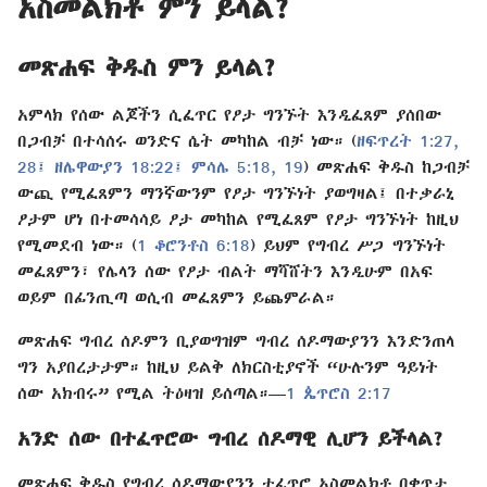
አስመልክቶ ምን ይላል?
መጽሐፍ ቅዱስ ምን ይላል?
አምላክ የሰው ልጆችን ሲፈጥር የፆታ ግንኙት እንዲፈጸም ያሰበው
በጋብቻ በተሳሰሩ ወንድና ሴት መካከል ብቻ ነው። (
ዘፍጥረት 1:27,
28፤
ዘሌዋውያን 18:22፤
ምሳሌ 5:18, 19
) መጽሐፍ ቅዱስ ከጋብቻ
ውጪ የሚፈጸምን ማንኛውንም የፆታ ግንኙነት ያወግዛል፤ በተቃራኒ
ፆታም ሆነ በተመሳሳይ ፆታ መካከል የሚፈጸም የፆታ ግንኙነት ከዚህ
የሚመደብ ነው። (
1 ቆሮንቶስ 6:18
) ይህም የግብረ ሥጋ ግንኙነት
መፈጸምን፣ የሌላን ሰው የፆታ ብልት ማሻሸትን እንዲሁም በአፍ
ወይም በፊንጢጣ ወሲብ መፈጸምን ይጨምራል።
መጽሐፍ ግብረ ሰዶምን ቢያወግዝም ግብረ ሰዶማውያንን እንድንጠላ
ግን አያበረታታም። ከዚህ ይልቅ ለክርስቲያኖች “ሁሉንም ዓይነት
ሰው አክብሩ” የሚል ትዕዛዝ ይሰጣል።​—
1 ጴጥሮስ 2:17
አንድ ሰው በተፈጥሮው ግብረ ሰዶማዊ ሊሆን ይችላል?
መጽሐፍ ቅዱስ የግብረ ሰዶማውያንን ተፈጥሮ አስመልክቶ በቀጥታ