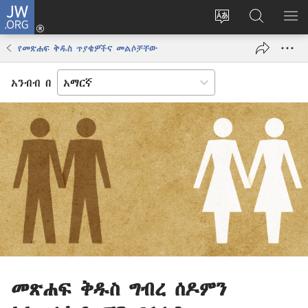
JW.ORG
ግባ
(አዲስ
የድረ
JW.ORG
መ
ዊንዶው
ገጹን
ላይ
አሳ
የመጽሐፍ ቅዱስ ጥያቄዎችና መልሶቻቸው
ክፈት)
ቋንቋ
መፈለጊያ
ለውጥ
አንብብ በ
መጽሐፍ ቅዱስ ግብረ ሰዶምን