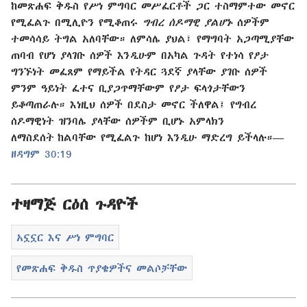
ከመጽሐፍ ቅዱስ የሥነ ምግባር መሥፈርቶች ጋር ተስማምተው መኖር
የሚፈልጉ በሚሊዮን የሚቆጠሩ
ግብረ ሰዶማዊ ያልሆኑ
ሰዎችም
ተመሳሳይ ትግል አለባቸው። ለምሳሌ ያህል፣ የማግባት አጋጣሚያቸው
ጠባብ የሆነ ያላገቡ ሰዎች እንዲሁም በአካል ጉዳት የተነሳ የፆታ
ግንኙነት መፈጸም የማይችል የትዳር ጓደኛ ያላቸው ያገቡ ሰዎች
ምንም ዓይነት ፈተና ቢያጋጥማቸውም የፆታ ፍላጎታቸውን
ይቆጣጠራሉ። እነዚህ ሰዎች በደስታ መኖር ችለዋል፤ የግብረ
ሰዶማዊነት ዝንባሌ ያላቸው ሰዎችም ቢሆኑ አምላክን
ለማስደሰት ከልባቸው የሚፈልጉ ከሆነ እንዲሁ ማድረግ ይችላሉ።​—
ዘዳግም 30:19
ተዛማጅ ርዕሰ ጉዳዮች
አኗኗር እና ሥነ ምግባር
የመጽሐፍ ቅዱስ ጥያቄዎችና መልሶቻቸው