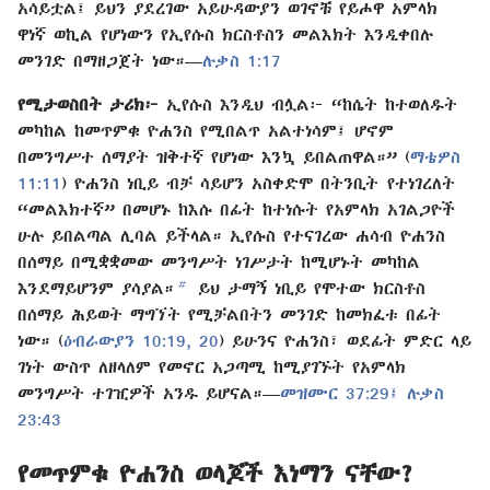
አሳይቷል፤ ይህን ያደረገው አይሁዳውያን ወገኖቹ የይሖዋ አምላክ
ዋነኛ ወኪል የሆነውን የኢየሱስ ክርስቶስን መልእክት እንዲቀበሉ
መንገድ በማዘጋጀት ነው።—
ሉቃስ 1:17
የሚታወስበት ታሪክ፦
ኢየሱስ እንዲህ ብሏል፦ “ከሴት ከተወለዱት
መካከል ከመጥምቁ ዮሐንስ የሚበልጥ አልተነሳም፤ ሆኖም
በመንግሥተ ሰማያት ዝቅተኛ የሆነው እንኳ ይበልጠዋል።” (
ማቴዎስ
11:11
) ዮሐንስ ነቢይ ብቻ ሳይሆን አስቀድሞ በትንቢት የተነገረለት
“መልእክተኛ” በመሆኑ ከእሱ በፊት ከተነሱት የአምላክ አገልጋዮች
ሁሉ ይበልጣል ሊባል ይችላል። ኢየሱስ የተናገረው ሐሳብ ዮሐንስ
በሰማይ በሚቋቋመው መንግሥት ነገሥታት ከሚሆኑት መካከል
b
እንደማይሆንም ያሳያል።
ይህ ታማኝ ነቢይ የሞተው ክርስቶስ
በሰማይ ሕይወት ማግኘት የሚቻልበትን መንገድ ከመክፈቱ በፊት
ነው። (
ዕብራውያን 10:19, 20
) ይሁንና ዮሐንስ፣ ወደፊት ምድር ላይ
ገነት ውስጥ ለዘላለም የመኖር አጋጣሚ ከሚያገኙት የአምላክ
መንግሥት ተገዢዎች አንዱ ይሆናል።—
መዝሙር 37:29፤
ሉቃስ
23:43
የመጥምቁ ዮሐንስ ወላጆች እነማን ናቸው?