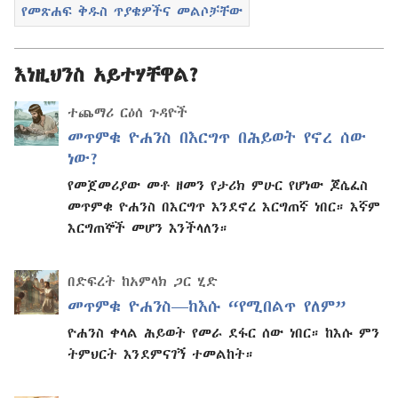
የመጽሐፍ ቅዱስ ጥያቄዎችና መልሶቻቸው
እነዚህንስ አይተሃቸዋል?
ተጨማሪ ርዕሰ ጉዳዮች
መጥምቁ ዮሐንስ በእርግጥ በሕይወት የኖረ ሰው
ነው?
የመጀመሪያው መቶ ዘመን የታሪክ ምሁር የሆነው ጆሴፈስ
መጥምቁ ዮሐንስ በእርግጥ እንደኖረ እርግጠኛ ነበር። እኛም
እርግጠኞች መሆን እንችላለን።
በድፍረት ከአምላክ ጋር ሂድ
መጥምቁ ዮሐንስ—ከእሱ “የሚበልጥ የለም”
ዮሐንስ ቀላል ሕይወት የመራ ደፋር ሰው ነበር። ከእሱ ምን
ትምህርት እንደምናገኝ ተመልከት።