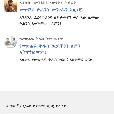
ኢየሱስ—መንገድ፣ እውነት፣ ሕይወት
መጥምቁ ዮሐንስ መንገዱን አዘጋጀ
አንዳንድ ፈሪሳውያንና ሰዱቃውያን ወደ እሱ ሲመጡ
ዮሐንስ አወገዛቸው። ለምን?
የመጽሐፍ ቅዱስ ትምህርቶች
የመጽሐፍ ቅዱስ ኮርሳችንን ለምን
አትሞክረውም?
አሳታፊ የመጽሐፍ ቅዱስ ኮርስ ከአስተማሪ ጋር።
®
JW.ORG
/ የይሖዋ ምሥክሮች ሕጋዊ ድረ ገጽ