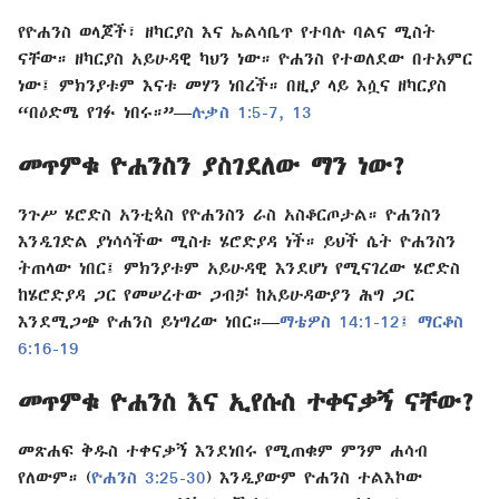
የዮሐንስ ወላጆች፣ ዘካርያስ እና ኤልሳቤጥ የተባሉ ባልና ሚስት
ናቸው። ዘካርያስ አይሁዳዊ ካህን ነው። ዮሐንስ የተወለደው በተአምር
ነው፤ ምክንያቱም እናቱ መሃን ነበረች። በዚያ ላይ እሷና ዘካርያስ
“በዕድሜ የገፉ ነበሩ።”—
ሉቃስ 1:5-7,
13
መጥምቁ ዮሐንስን ያስገደለው ማን ነው?
ንጉሥ ሄሮድስ አንቲጳስ የዮሐንስን ራስ አስቆርጦታል። ዮሐንስን
እንዲገድል ያነሳሳችው ሚስቱ ሄሮድያዳ ነች። ይህች ሴት ዮሐንስን
ትጠላው ነበር፤ ምክንያቱም አይሁዳዊ እንደሆነ የሚናገረው ሄሮድስ
ከሄሮድያዳ ጋር የመሠረተው ጋብቻ ከአይሁዳውያን ሕግ ጋር
እንደሚጋጭ ዮሐንስ ይነግረው ነበር።—
ማቴዎስ 14:1-12፤
ማርቆስ
6:16-19
መጥምቁ ዮሐንስ እና ኢየሱስ ተቀናቃኝ ናቸው?
መጽሐፍ ቅዱስ ተቀናቃኝ እንደነበሩ የሚጠቁም ምንም ሐሳብ
የለውም። (
ዮሐንስ 3:25-30
) እንዲያውም ዮሐንስ ተልእኮው