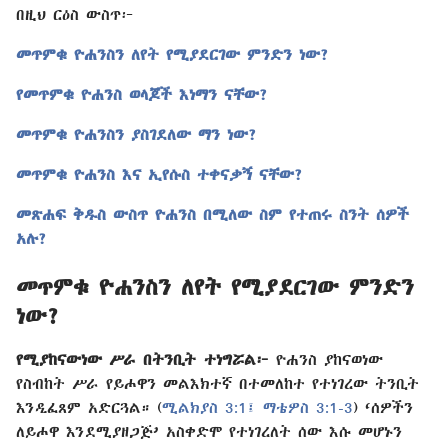
በዚህ ርዕስ ውስጥ፦
መጥምቁ ዮሐንስን ለየት የሚያደርገው ምንድን ነው?
የመጥምቁ ዮሐንስ ወላጆች እነማን ናቸው?
መጥምቁ ዮሐንስን ያስገደለው ማን ነው?
መጥምቁ ዮሐንስ እና ኢየሱስ ተቀናቃኝ ናቸው?
መጽሐፍ ቅዱስ ውስጥ ዮሐንስ በሚለው ስም የተጠሩ ስንት ሰዎች
አሉ?
መጥምቁ ዮሐንስን ለየት የሚያደርገው ምንድን
ነው?
የሚያከናውነው ሥራ በትንቢት ተነግሯል፦
ዮሐንስ ያከናወነው
የስብከት ሥራ የይሖዋን መልእክተኛ በተመለከተ የተነገረው ትንቢት
እንዲፈጸም አድርጓል። (
ሚልክያስ 3:1፤
ማቴዎስ 3:1-3
) ‘ሰዎችን
ለይሖዋ እንደሚያዘጋጅ’ አስቀድሞ የተነገረለት ሰው እሱ መሆኑን