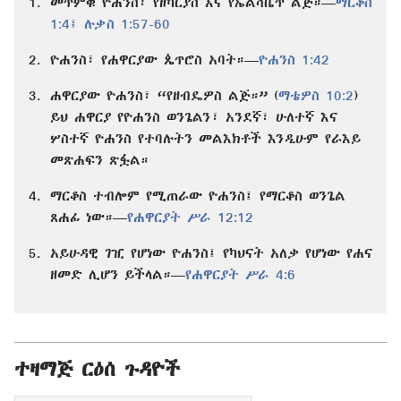
1.
መጥምቁ ዮሐንስ፣ የዘካርያስ እና የኤልሳቤጥ ልጅ።—
ማርቆስ
1:4፤
ሉቃስ 1:57-60
2.
ዮሐንስ፣ የሐዋርያው ጴጥሮስ አባት።—
ዮሐንስ 1:42
3.
ሐዋርያው ዮሐንስ፣ “የዘብዴዎስ ልጅ።” (
ማቴዎስ 10:2
)
ይህ ሐዋርያ የዮሐንስ ወንጌልን፣ አንደኛ፣ ሁለተኛ እና
ሦስተኛ ዮሐንስ የተባሉትን መልእክቶች እንዲሁም የራእይ
መጽሐፍን ጽፏል።
4.
ማርቆስ ተብሎም የሚጠራው ዮሐንስ፤ የማርቆስ ወንጌል
ጸሐፊ ነው።—
የሐዋርያት ሥራ 12:12
5.
አይሁዳዊ ገዢ የሆነው ዮሐንስ፤ የካህናት አለቃ የሆነው የሐና
ዘመድ ሊሆን ይችላል።—
የሐዋርያት ሥራ 4:6
ተዛማጅ ርዕሰ ጉዳዮች