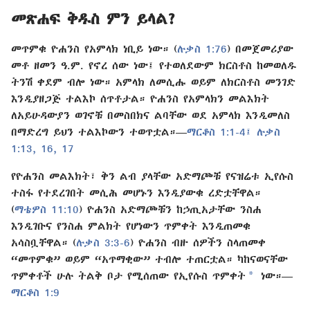
መጽሐፍ ቅዱስ ምን ይላል?
መጥምቁ ዮሐንስ የአምላክ ነቢይ ነው። (
ሉቃስ 1:76
) በመጀመሪያው
መቶ ዘመን ዓ.ም. የኖረ ሰው ነው፤ የተወለደውም ክርስቶስ ከመወለዱ
ትንሽ ቀደም ብሎ ነው። አምላክ ለመሲሑ ወይም ለክርስቶስ መንገድ
እንዲያዘጋጅ ተልእኮ ሰጥቶታል። ዮሐንስ የአምላክን መልእክት
ለአይሁዳውያን ወገኖቹ በመስበክና ልባቸው ወደ አምላክ እንዲመለስ
በማድረግ ይህን ተልእኮውን ተወጥቷል።—
ማርቆስ 1:1-4፤
ሉቃስ
1:13,
16, 17
የዮሐንስ መልእክት፣ ቅን ልብ ያላቸው አድማጮቹ የናዝሬቱ ኢየሱስ
ተስፋ የተደረገበት መሲሕ መሆኑን እንዲያውቁ ረድቷቸዋል።
(
ማቴዎስ 11:10
) ዮሐንስ አድማጮቹን ከኃጢአታቸው ንስሐ
እንዲገቡና የንስሐ ምልክት የሆነውን ጥምቀት እንዲጠመቁ
አሳስቧቸዋል። (
ሉቃስ 3:3-6
) ዮሐንስ ብዙ ሰዎችን ስላጠመቀ
“መጥምቁ” ወይም “አጥማቂው” ተብሎ ተጠርቷል። ካከናወናቸው
a
ጥምቀቶች ሁሉ ትልቅ ቦታ የሚሰጠው የኢየሱስ ጥምቀት
ነው።—
ማርቆስ 1:9