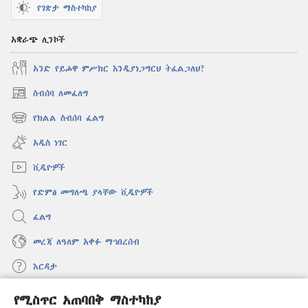
የገጽታ ማስተካከያ
አቋራጭ ሊንኮች
አንድ የይሖዋ ምሥክር እንዲያነጋግርህ ትፈልጋለህ?
ስብሰባ ለመፈለግ
(አዲስ
ዊንዶው
የክልል ስብሰባ ፈልግ
(አዲስ
ክፈት)
ዊንዶው
አዲስ ነገር
ክፈት)
ቪዲዮዎች
የድምፅ መግለጫ ያላቸው ቪዲዮዎች
ፈልግ
መረጃ ለዓለም አቀፉ ማኅበረሰብ
እርዳታ
የሚስጥር አጠባበቅ ማስተካከያ
መዋጮዎች
(አዲስ