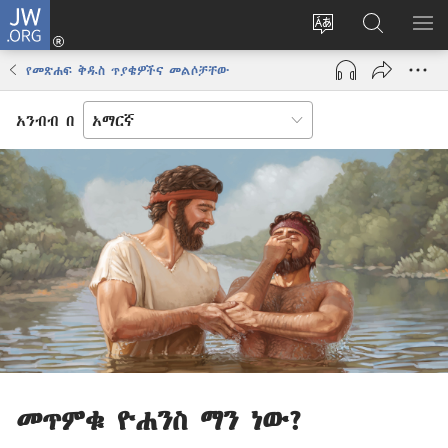
JW.ORG
ግባ
(አዲስ
የድረ
JW.ORG
መ
ዊንዶው
ገጹን
ላይ
አሳ
የመጽሐፍ ቅዱስ ጥያቄዎችና መልሶቻቸው
ክፈት)
ቋንቋ
መፈለጊያ
ለውጥ
አንብብ በ
መጥምቁ ዮሐንስ ማን ነው?