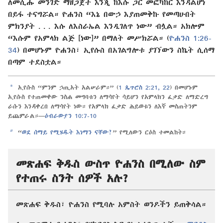
ለመሲሑ መንገድ ማዘጋጀት እንጂ ከእሱ ጋር መፎካከር እንዳልሆነ
በይፋ ተናግሯል። ዮሐንስ “እኔ በውኃ እያጠመቅኩ የመጣሁበት
ምክንያት . . . እሱ ለእስራኤል እንዲገለጥ ነው” ብሏል። አክሎም
“እሱም የአምላክ ልጅ [ነው]” በማለት መሥክሯል። (
ዮሐንስ 1:26-
34
) በመሆኑም ዮሐንስ፣ ኢየሱስ በአገልግሎቱ ያገኘውን ስኬት ሲሰማ
በጣም ተደስቷል።
a
ኢየሱስ “ምንም ኃጢአት አልሠራም።” (
1 ጴጥሮስ 2:21, 22
) በመሆኑም
ኢየሱስ የተጠመቀው ንስሐ መግባቱን ለማሳየት ሳይሆን የአምላክን ፈቃድ ለማድረግ
ራሱን እንዳቀረበ ለማሳየት ነው። የአምላክ ፈቃድ ሕይወቱን ለእኛ መስጠትንም
ይጨምራል።—
ዕብራውያን 10:7-10
b
“
ወደ ሰማይ የሚሄዱት እነማን ናቸው?
” የሚለውን ርዕስ ተመልከት።
መጽሐፍ ቅዱስ ውስጥ ዮሐንስ በሚለው ስም
የተጠሩ ስንት ሰዎች አሉ?
መጽሐፍ ቅዱስ፣ ዮሐንስ የሚባሉ አምስት ወንዶችን ይጠቅሳል።