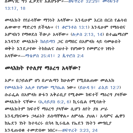
ለመናገር ግን ፈቃደኛ አልሆኑም።—
ዘፍጥረት 32:29፤
መሳፍንት
13:17, 18
መላእክት የየራሳቸው ማንነት አላቸው። እንዲሁም እርስ በርስ የሐሳብ
ልውውጥ ማድረግ ይችላሉ። (
1 ቆሮንቶስ 13:1
) እንዲሁም የማሰብና
አምላክን የማወደስ ችሎታ አላቸው። (
ሉቃስ 2:13, 14
) በተጨማሪም
አንዳንድ መላእክት
ከሰይጣን
ጋር በማበር በአምላክ ላይ ባመፁበት
ወቅት እንደታየው ትክክልና ስህተት የሆነውን የመምረጥ ነፃነት
አላቸው።—
ማቴዎስ 25:41፤
2 ጴጥሮስ 2:4
መላእክት የተለያየ ማዕረግ አላቸው?
አዎ። በኃይልም ሆነ በሥልጣን ከሁሉም የሚበልጠው መልአክ
የመላእክት አለቃ የሆነው ሚካኤል
ነው። (
ይሁዳ 9፤
ራእይ 12:7
)
ሱራፌል በአምላክ ዙፋን አቅራቢያ የሚቆሙ ከፍተኛ ማዕረግ ያላቸው
መላእክት ናቸው። (
ኢሳይያስ 6:2,
6
) ኪሩቤል የሚባሉት
መላእክትም ከፍተኛ ማዕረግ ያላቸው ሲሆን ለየት ያለ ሥራ
እንዲያከናውኑ ኃላፊነት ይሰጣቸዋል። ለምሳሌ ያህል፣ አዳምና ሔዋን
ከኤደን ገነት ከተባረሩ በኋላ ኪሩቤል የኤደን ገነትን መግቢያ
እንዲጠብቁ ተመድበው ነበር።—
ዘፍጥረት 3:23, 24