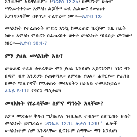
እንዲሁም አይዋለዱም። (
ማርቆስ 12:25
) በመሆኑም ሁሉም
“የእውነተኛው አምላክ ልጆች” ወደ ሕልውና የመጡት
እያንዳንዳቸው በቀጥታ ተፈጥረው ነው።—
ኢዮብ 1:6
መላእክት የተፈጠሩት ምድር እንኳ ከመፈጠሯ ከረጅም ጊዜ በፊት
ነው። አምላክ ምድርን በፈጠረበት ወቅት መላእክት ‘በደስታ ጮኸው’
ነበር።—
ኢዮብ 38:4-7
ምን ያህል መላእክት አሉ?
መጽሐፍ ቅዱስ ቁጥራቸው ምን ያህል እንደሆነ አይናገርም፤ ነገር ግን
በጣም ብዙ እንደሆኑ ይጠቁማል። ለምሳሌ ያህል፣ ሐዋርያው ዮሐንስ
በመቶ ሚሊዮኖች የሚቆጠሩ መላእክትን በራእይ ተመልክቷል።—
ራእይ 5:11
፣ የግርጌ ማስታወሻ
መላእክት የየራሳቸው ስምና ማንነት አላቸው?
አዎ። መጽሐፍ ቅዱስ ሚካኤልና ገብርኤል ተብለው ስለሚጠሩ ሁለት
a
መላእክት ይናገራል። (
ዳንኤል 12:1፤
ሉቃስ 1:26
)
ሌሎች
መላእክትም ስም እንዳላቸው ቢናገሩም ስማቸው ማን እንደሆነ