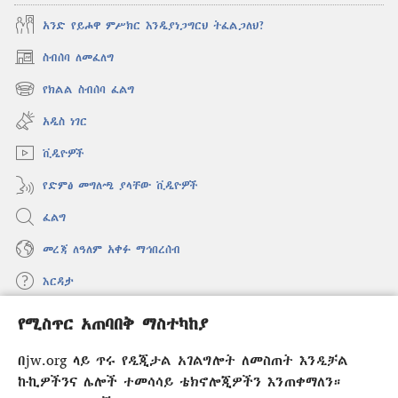
አንድ የይሖዋ ምሥክር እንዲያነጋግርህ ትፈልጋለህ?
ስብሰባ ለመፈለግ
(አዲስ
ዊንዶው
የክልል ስብሰባ ፈልግ
(አዲስ
ክፈት)
ዊንዶው
አዲስ ነገር
ክፈት)
ቪዲዮዎች
የድምፅ መግለጫ ያላቸው ቪዲዮዎች
ፈልግ
መረጃ ለዓለም አቀፉ ማኅበረሰብ
እርዳታ
የሚስጥር አጠባበቅ ማስተካከያ
መዋጮዎች
(አዲስ
ዊንዶው
በjw.org ላይ ጥሩ የዲጂታል አገልግሎት ለመስጠት እንዲቻል
ክፈት)
የመጠበቂያ ግንብ የኢንተርኔት ቤተ መጻሕፍት
ኩኪዎችንና ሌሎች ተመሳሳይ ቴክኖሎጂዎችን እንጠቀማለን።
(አዲስ