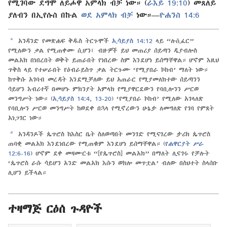
የሚገባው ደግሞ ለይሖዋ አምላክ ብቻ ነው። (
ራእይ 19:10
) መጸለይ
ያለብን በኢየሱስ በኩል
ወደ አምላክ ብቻ
ነው።—
ዮሐንስ 14:6
a
አንዳንድ የመጽሐፍ ቅዱስ ትርጉሞች
ኢሳይያስ 14:12
ላይ “ሉሲፈር”
የሚለውን ቃል የሚጠቀሙ ሲሆን፤ ብዙዎች ይህ መጠሪያ ሰይጣን ዲያብሎስ
መልአክ በነበረበት ወቅት ይጠራበት የነበረው ስም እንደሆነ ይሰማቸዋል። ሆኖም እዚህ
ጥቅስ ላይ የተሠራበት የዕብራይስጥ ቃል ትርጉሙ ‘የሚያበራ ኮከብ’ ማለት ነው።
ከጥቅሱ አገባብ መረዳት እንደሚቻለው ይህ አጠራር የሚያመለክተው ሰይጣንን
ሳይሆን እብሪተኛ በመሆኑ ምክንያት አምላክ የሚያዋርደውን የባቢሎንን ሥርወ
መንግሥት ነው። (
ኢሳይያስ 14:4,
13-20
) ‘የሚያበራ ኮከብ’ የሚለው አገላለጽ
የባቢሎን ሥርወ መንግሥት ከወደቀ በኋላ የሚኖረውን ሁኔታ ለመግለጽ የገባ የምጸት
አነጋገር ነው።
b
አንዳንዶች ጴጥሮስ ከእስር ቤት ስለወጣበት መንገድ የሚናገረው ታሪክ ጴጥሮስ
ጠባቂ መልአክ እንደነበረው የሚጠቁም እንደሆነ ይሰማቸዋል። (
የሐዋርያት ሥራ
12:6-16
) ሆኖም ደቀ መዛሙርቱ “[የጴጥሮስ] መልአክ” በማለት ሊናገሩ የቻሉት
‘ጴጥሮስ ራሱ ሳይሆን አንድ መልአክ እሱን ወክሎ መጥቷል’ ብለው በስህተት ስላሰቡ
ሊሆን ይችላል።
ተዛማጅ ርዕሰ ጉዳዮች