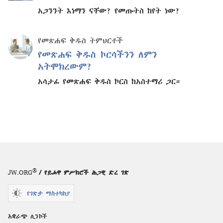
አጋንንት እነማን ናቸው? የመጡትስ ከየት ነው?
የመጽሐፍ ቅዱስ ትምህርቶች
የመጽሐፍ ቅዱስ ኮርሳችንን ለምን
አትሞክረውም?
አሳታፊ የመጽሐፍ ቅዱስ ኮርስ ከአስተማሪ ጋር።
®
JW.ORG
/ የይሖዋ ምሥክሮች ሕጋዊ ድረ ገጽ
የገጽታ ማስተካከያ
አቋራጭ ሊንኮች