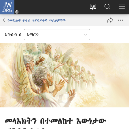
JW.ORG
ግባ
(አዲስ
የድረ
JW.ORG
መ
ዊንዶው
ገጹን
ላይ
አሳ
የመጽሐፍ ቅዱስ ጥያቄዎችና መልሶቻቸው
ክፈት)
ቋንቋ
መፈለጊያ
ለውጥ
አንብብ በ
መላእክትን በተመለከተ እውነታው