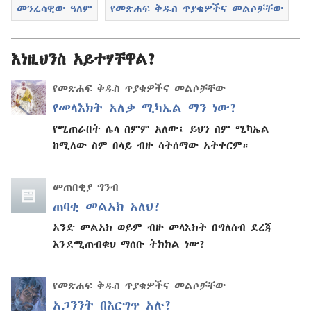
መንፈሳዊው ዓለም
የመጽሐፍ ቅዱስ ጥያቄዎችና መልሶቻቸው
እነዚህንስ አይተሃቸዋል?
የመጽሐፍ ቅዱስ ጥያቄዎችና መልሶቻቸው
የመላእክት አለቃ ሚካኤል ማን ነው?
የሚጠራበት ሌላ ስምም አለው፤ ይህን ስም ሚካኤል
ከሚለው ስም በላይ ብዙ ሳትሰማው አትቀርም።
መጠበቂያ ግንብ
ጠባቂ መልአክ አለህ?
አንድ መልአክ ወይም ብዙ መላእክት በግለሰብ ደረጃ
እንደሚጠብቁህ ማሰቡ ትክክል ነው?
የመጽሐፍ ቅዱስ ጥያቄዎችና መልሶቻቸው
አጋንንት በእርግጥ አሉ?