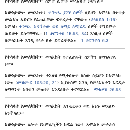
የተሳሳተ አመለካከት፦
ሰዎች ሲሞቱ መላእክት ይሆናሉ።
እውነታው፦
መላእክት፣
ትንሣኤ ያገኙ ሰዎች
ሳይሆኑ አምላክ በቀጥታ
መልአክ አድርጎ የፈጠራቸው ፍጥረታት ናቸው። (
ቆላስይስ 1:16
)
አምላክ
ትንሣኤ አግኝተው ወደ ሰማይ ለሚሄዱ
ሰዎች የማይሞት
ሕይወት ይሰጣቸዋል። (
1 ቆሮንቶስ 15:53, 54
) እነዚህ ሰዎች
ከመላእክት እንኳ የላቀ ቦታ ይኖራቸዋል።—
1 ቆሮንቶስ 6:3
የተሳሳተ አመለካከት፦
መላእክት የተፈጠሩት ሰዎችን ለማገልገል
ነው።
እውነታው፦
መላእክት ትእዛዝ የሚቀበሉት ከሰው ሳይሆን ከአምላክ
ነው። (
መዝሙር 103:20, 21
) ኢየሱስም እንኳ የመላእክትን እርዳታ
ለማግኘት አባቱን መጠየቅ እንዳለበት ተናግሯል።—
ማቴዎስ 26:53
የተሳሳተ አመለካከት፦
መላእክት እንዲረዱን ወደ እነሱ መጸለይ
እንችላለን።
እውነታው፦
ጸሎት የአምልኳችን ክፍል ነው፤ አምልኮ መቅረብ