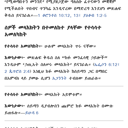
‘የሚወጣበትን መንገድ’ የሚያዘጋጀው ግለሰቡ ፈተናውን መቋቋም
የሚችልበት ጥበብና ጥንካሬ እንዲኖረው በማድረግ እንደሆነ መጽሐፍ
ቅዱስ ይናገራል።—
1 ቆሮንቶስ 10:12, 13፤
ያዕቆብ 1:2-5
ሰዎች መላእክትን በተመለከተ ያላቸው የተሳሳተ
አመለካከት
የተሳሳተ አመለካከት፦
ሁሉም መላእክት ጥሩ ናቸው።
እውነታው፦
መጽሐፍ ቅዱስ ስለ “ክፉ መንፈሳዊ ኃይሎች”
እንዲሁም ‘ኃጢአት ስለሠሩ መላእክት’ ይናገራል። (
ኤፌሶን 6:12፤
2 ጴጥሮስ 2:4
) እነዚህ ክፉ መላእክት ከሰይጣን ጋር በማበር
በአምላክ ላይ ያመፁ ሲሆን
አጋንንት
ተብለው ይጠራሉ።
የተሳሳተ አመለካከት፦
መላእክት አይሞቱም።
እውነታው፦
ሰይጣን ዲያብሎስን ጨምሮ ክፉ መላእክት በሙሉ
ይጠፋሉ።—
ይሁዳ 6