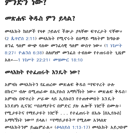
ምንድን ነው?
መጽሐፍ ቅዱስ ምን ይላል?
መላእክት ከሰዎች የላቀ ኃይልና ችሎታ ያላቸው ፍጥረታት ናቸው።
(
2 ጴጥሮስ 2:11
) መላእክት የሚኖሩት በሰማይ ማለትም ከግዑዙ
ጽንፈ ዓለም ውጭ ባለው መንፈሳዊ ዓለም ውስጥ ነው። (
1 ነገሥት
8:27፤
ዮሐንስ 6:38
) ስለሆነም መንፈስ ተብለው የተጠሩበት ጊዜም
አለ።—
1 ነገሥት 22:21፤
መዝሙር 18:10
መላእክት የተፈጠሩት እንዴት ነው?
አምላክ መላእክትን የፈጠረው መጽሐፍ ቅዱስ “የፍጥረት ሁሉ
በኩር” ብሎ በሚጠራው በኢየሱስ አማካኝነት ነው። መጽሐፍ ቅዱስ፣
አምላክ በፍጥረት ሥራው ላይ ኢየሱስን የተጠቀመበት እንዴት
እንደሆነ ሲናገር “በሰማያትና በምድር ያሉ ሌሎች ነገሮች በሙሉ፣
የሚታዩትና የማይታዩት ነገሮች . . . የተፈጠሩት በእሱ [በኢየሱስ]
አማካኝነት ነው” ይላል፤ “የማይታዩት” የሚለው አገላለጽ
መላእክትንም ይጨምራል። (
ቆላስይስ 1:13-17
) መላእክት አይጋቡም