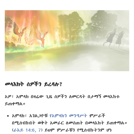
መላእክት ሰዎችን ይረዳሉ?
አዎ፣ አምላክ በዛሬው ጊዜ ሰዎችን ለመርዳት በታማኝ መላእክቱ
ይጠቀማል።
አምላክ፣ አገልጋዮቹ
የአምላክን መንግሥት
ምሥራች
በሚሰብኩበት ወቅት አመራር ለመስጠት በመላእክት ይጠቀማል።
(
ራእይ 14:6, 7
) ይህም ምሥራቹን የሚሰብኩትንም ሆነ