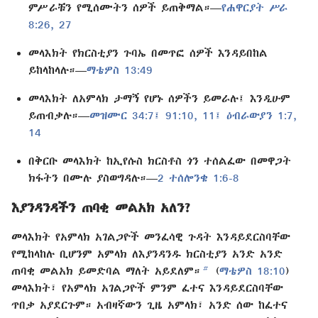
ምሥራቹን የሚሰሙትን ሰዎች ይጠቅማል።—
የሐዋርያት ሥራ
8:26, 27
መላእክት የክርስቲያን ጉባኤ በመጥፎ ሰዎች እንዳይበከል
ይከላከላሉ።—
ማቴዎስ 13:49
መላእክት ለአምላክ ታማኝ የሆኑ ሰዎችን ይመራሉ፤ እንዲሁም
ይጠብቃሉ።—
መዝሙር 34:7፤
91:10, 11፤
ዕብራውያን 1:7,
14
በቅርቡ መላእክት ከኢየሱስ ክርስቶስ ጎን ተሰልፈው በመዋጋት
ክፋትን በሙሉ ያስወግዳሉ።—
2 ተሰሎንቄ 1:6-8
እያንዳንዳችን ጠባቂ መልአክ አለን?
መላእክት የአምላክ አገልጋዮች መንፈሳዊ ጉዳት እንዳይደርስባቸው
የሚከላከሉ ቢሆንም አምላክ ለእያንዳንዱ ክርስቲያን አንድ አንድ
b
ጠባቂ መልአክ ይመድባል ማለት አይደለም።
(
ማቴዎስ 18:10
)
መላእክት፣ የአምላክ አገልጋዮች ምንም ፈተና እንዳይደርስባቸው
ጥበቃ አያደርጉም። አብዛኛውን ጊዜ አምላክ፣ አንድ ሰው ከፈተና