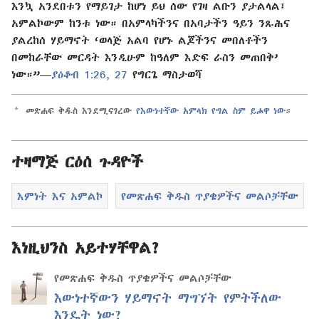
እንኳ አንደበቱን የማይገታ ከሆነ ይህ ሰው የገዛ ልቡን ያታልላል፤
አምልኮውም ከንቱ ነው። በአምላካችንና በአባታችን ዓይን ንጹሕና
ያልረከሰ ሃይማኖት ‘ወላጅ አልባ የሆኑ ልጆችንና መበለቶችን
በመከራቸው መርዳት እንዲሁም ከዓለም እድፍ ራስን መጠበቅ’
ነው።”—
ያዕቆብ 1:26, 27
የግርጌ ማስታወሻ
a
መጽሐፍ ቅዱስ እንደሚናገረው
የእውነተኛው አምላክ የግል ስም ይሖዋ ነው
።
ተዛማጅ ርዕሰ ጉዳዮች
እምነት እና አምልኮ
የመጽሐፍ ቅዱስ ጥያቄዎችና መልሶቻቸው
እነዚህንስ አይተሃቸዋል?
የመጽሐፍ ቅዱስ ጥያቄዎችና መልሶቻቸው
እውነተኛውን ሃይማኖት ማግኘት የምትችለው
እንዴት ነው?