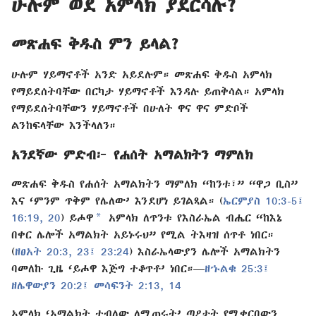
ሁሉም ወደ አምላክ ያደርሳሉ?
መጽሐፍ ቅዱስ ምን ይላል?
ሁሉም ሃይማኖቶች አንድ አይደሉም። መጽሐፍ ቅዱስ አምላክ
የማይደሰትባቸው በርካታ ሃይማኖቶች እንዳሉ ይጠቅሳል። አምላክ
የማይደሰትባቸውን ሃይማኖቶች በሁለት ዋና ዋና ምድቦች
ልንከፍላቸው እንችላለን።
አንደኛው ምድብ፦ የሐሰት አማልክትን ማምለክ
መጽሐፍ ቅዱስ የሐሰት አማልክትን ማምለክ “ከንቱ፣” “ዋጋ ቢስ”
እና ‘ምንም ጥቅም የሌለው’ እንደሆነ ይገልጻል። (
ኤርምያስ 10:3-5፤
a
16:19, 20
) ይሖዋ
አምላክ ለጥንቱ የእስራኤል ብሔር “ከእኔ
በቀር ሌሎች አማልክት አይኑሩህ” የሚል ትእዛዝ ሰጥቶ ነበር።
(
ዘፀአት 20:3,
23፤
23:24
) እስራኤላውያን ሌሎች አማልክትን
ባመለኩ ጊዜ ‘ይሖዋ እጅግ ተቆጥቶ’ ነበር።—
ዘኁልቁ 25:3፤
ዘሌዋውያን 20:2፤
መሳፍንት 2:13, 14
አምላክ ‘አማልክት ተብለው ለሚጠሩት’ ጣዖታት የሚቀርበውን