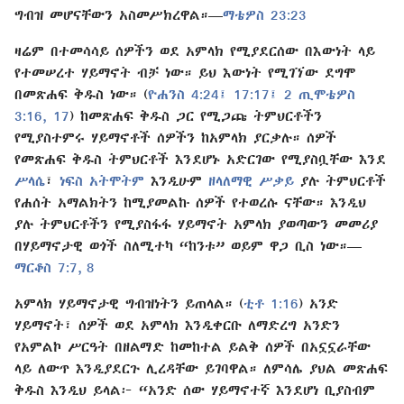
ግብዝ መሆናቸውን አስመሥክረዋል።—
ማቴዎስ 23:23
ዛሬም በተመሳሳይ ሰዎችን ወደ አምላክ የሚያደርሰው በእውነት ላይ
የተመሠረተ ሃይማኖት ብቻ ነው። ይህ እውነት የሚገኘው ደግሞ
በመጽሐፍ ቅዱስ ነው። (
ዮሐንስ 4:24፤
17:17፤
2 ጢሞቴዎስ
3:16, 17
) ከመጽሐፍ ቅዱስ ጋር የሚጋጩ ትምህርቶችን
የሚያስተምሩ ሃይማኖቶች ሰዎችን ከአምላክ ያርቃሉ። ሰዎች
የመጽሐፍ ቅዱስ ትምህርቶች እንደሆኑ አድርገው የሚያስቧቸው እንደ
ሥላሴ
፣
ነፍስ አትሞትም
እንዲሁም
ዘላለማዊ ሥቃይ
ያሉ ትምህርቶች
የሐሰት አማልክትን ከሚያመልኩ ሰዎች የተወረሱ ናቸው። እንዲህ
ያሉ ትምህርቶችን የሚያስፋፋ ሃይማኖት አምላክ ያወጣውን መመሪያ
በሃይማኖታዊ ወጎች ስለሚተካ “ከንቱ” ወይም ዋጋ ቢስ ነው።—
ማርቆስ 7:7, 8
አምላክ ሃይማኖታዊ ግብዝነትን ይጠላል። (
ቲቶ 1:16
) አንድ
ሃይማኖት፣ ሰዎች ወደ አምላክ እንዲቀርቡ ለማድረግ አንድን
የአምልኮ ሥርዓት በዘልማድ ከመከተል ይልቅ ሰዎች በአኗኗራቸው
ላይ ለውጥ እንዲያደርጉ ሊረዳቸው ይገባዋል። ለምሳሌ ያህል መጽሐፍ
ቅዱስ እንዲህ ይላል፦ “አንድ ሰው ሃይማኖተኛ እንደሆነ ቢያስብም