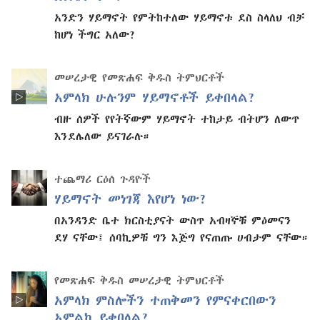
አንድን ሃይማኖት የምትከተለው ሃይማኖቱ ደስ ስላለህ ብቻ
ከሆነ ችግር አለው?
መሠረታዊ የመጽሐፍ ቅዱስ ትምህርቶች
አምላክ ሁሉንም ሃይማኖቶች ይቀበላል?
ብዙ ሰዎች የየትኛውም ሃይማኖት ተከታይ ብትሆን ለውጥ
እንደሌለው ይናገራሉ።
ተጨማሪ ርዕሰ ጉዳዮች
ሃይማኖት መነገጃ እየሆነ ነው?
በአንዳንድ ቤተ ክርስቲያናት ውስጥ አብዛኞቹ ምዕመናን
ደሃ ናቸው፤ ሰባኪዎቹ ግን እጅግ የናጠጡ ሀብታም ናቸው።
የመጽሐፍ ቅዱስ መሠረታዊ ትምህርቶች
አምላክ ምስሎችን ተጠቅመን የምናቀርበውን
አምልኮ ይቀበላል?