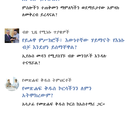
ምስሎችን ተጠቅመን ማምለካችን ወደማይታየው አምላክ
ለመቅረብ ይረዳናል?
ብዙ ጊዜ የሚነሱ ጥያቄዎች
የይሖዋ ምሥክሮች፣ እውነተኛው ሃይማኖት የእነሱ
ብቻ እንደሆነ ይሰማቸዋል?
ኢየሱስ መዳን የሚያስገኙ ብዙ መንገዶች እንዳሉ
ተናግሯል?
የመጽሐፍ ቅዱስ ትምህርቶች
የመጽሐፍ ቅዱስ ኮርሳችንን ለምን
አትሞክረውም?
አሳታፊ የመጽሐፍ ቅዱስ ኮርስ ከአስተማሪ ጋር።