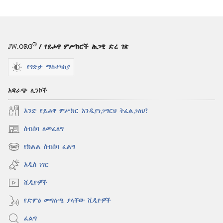
®
JW.ORG
/ የይሖዋ ምሥክሮች ሕጋዊ ድረ ገጽ
የገጽታ ማስተካከያ
አቋራጭ ሊንኮች
አንድ የይሖዋ ምሥክር እንዲያነጋግርህ ትፈልጋለህ?
ስብሰባ ለመፈለግ
(አዲስ
ዊንዶው
የክልል ስብሰባ ፈልግ
(አዲስ
ክፈት)
ዊንዶው
አዲስ ነገር
ክፈት)
ቪዲዮዎች
የድምፅ መግለጫ ያላቸው ቪዲዮዎች
ፈልግ