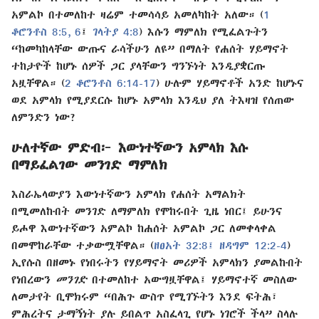
አምልኮ በተመለከተ ዛሬም ተመሳሳይ አመለካከት አለው። (
1
ቆሮንቶስ 8:5, 6
፤
ገላትያ 4:8
) እሱን ማምለክ የሚፈልጉትን
“ከመካከላቸው ውጡና ራሳችሁን ለዩ” በማለት የሐሰት ሃይማኖት
ተከታዮች ከሆኑ ሰዎች ጋር ያላቸውን ግንኙነት እንዲያቋርጡ
አዟቸዋል። (
2 ቆሮንቶስ 6:14-17
) ሁሉም ሃይማኖቶች አንድ ከሆኑና
ወደ አምላክ የሚያደርሱ ከሆኑ አምላክ እንዲህ ያለ ትእዛዝ የሰጠው
ለምንድን ነው?
ሁለተኛው ምድብ፦ እውነተኛውን አምላክ እሱ
በማይፈልገው መንገድ ማምለክ
እስራኤላውያን እውነተኛውን አምላክ የሐሰት አማልክት
በሚመለኩበት መንገድ ለማምለክ የሞከሩበት ጊዜ ነበር፤ ይሁንና
ይሖዋ እውነተኛውን አምልኮ ከሐሰት አምልኮ ጋር ለመቀላቀል
በመሞከራቸው ተቃውሟቸዋል። (
ዘፀአት 32:8፤
ዘዳግም 12:2-4
)
ኢየሱስ በዘመኑ የነበሩትን የሃይማኖት መሪዎች አምላክን ያመልኩበት
የነበረውን
መንገድ
በተመለከተ አውግዟቸዋል፤ ሃይማኖተኛ መስለው
ለመታየት ቢሞክሩም “በሕጉ ውስጥ የሚገኙትን እንደ ፍትሕ፣
ምሕረትና ታማኝነት ያሉ ይበልጥ አስፈላጊ የሆኑ ነገሮች ችላ” ስላሉ