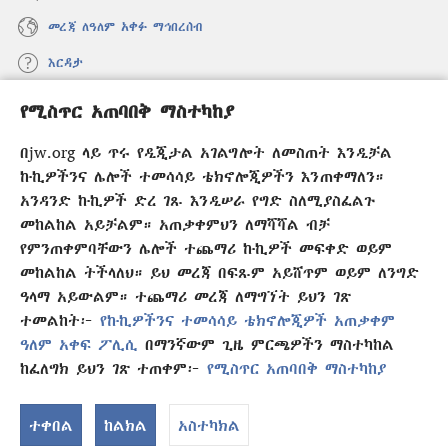
መረጃ ለዓለም አቀፉ ማኅበረሰብ
እርዳታ
የሚስጥር አጠባበቅ ማስተካከያ
መዋጮዎች
(አዲስ
ዊንዶው
በjw.org ላይ ጥሩ የዲጂታል አገልግሎት ለመስጠት እንዲቻል
ክፈት)
የመጠበቂያ ግንብ የኢንተርኔት ቤተ መጻሕፍት
ኩኪዎችንና ሌሎች ተመሳሳይ ቴክኖሎጂዎችን እንጠቀማለን።
(አዲስ
ዊንዶው
አንዳንድ ኩኪዎች ድረ ገጹ እንዲሠራ የግድ ስለሚያስፈልጉ
®
JW Hub
ክፈት)
መከልከል አይቻልም። አጠቃቀምህን ለማሻሻል ብቻ
(አዲስ
ዊንዶው
የምንጠቀምባቸውን ሌሎች ተጨማሪ ኩኪዎች መፍቀድ ወይም
®
JW Library
አፕሊኬሽን
ክፈት)
መከልከል ትችላለህ። ይህ መረጃ በፍጹም አይሸጥም ወይም ለንግድ
ዓላማ አይውልም። ተጨማሪ መረጃ ለማግኘት ይህን ገጽ
ተመልከት፦
የኩኪዎችንና ተመሳሳይ ቴክኖሎጂዎች አጠቃቀም
ዓለም አቀፍ ፖሊሲ
በማንኛውም ጊዜ ምርጫዎችን ማስተካከል
Copyright
© 2026 Watch Tower Bible and Tract Society of Pennsylvania.
ከፈለግክ ይህን ገጽ ተጠቀም፦
የሚስጥር አጠባበቅ ማስተካከያ
የአጠቃቀም ውል
|
ሚስጥር የመጠበቅ ፖሊሲ
|
የሚስጥር አጠባበቅ ማስተካከያ
ተቀበል
ከልክል
አስተካክል