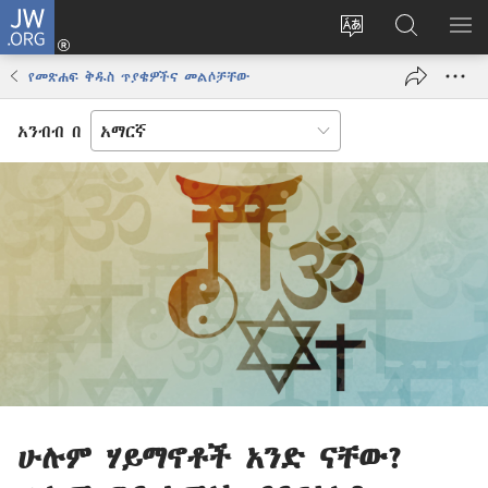
JW.ORG
ግባ
(አዲስ
የድረ
JW.ORG
መ
ዊንዶው
ገጹን
ላይ
አሳ
የመጽሐፍ ቅዱስ ጥያቄዎችና መልሶቻቸው
ክፈት)
ቋንቋ
መፈለጊያ
ለውጥ
አንብብ በ
ሁሉም ሃይማኖቶች አንድ ናቸው?