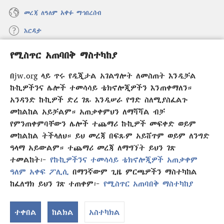
መረጃ ለዓለም አቀፉ ማኅበረሰብ
እርዳታ
የሚስጥር አጠባበቅ ማስተካከያ
መዋጮዎች
(አዲስ
ዊንዶው
በjw.org ላይ ጥሩ የዲጂታል አገልግሎት ለመስጠት እንዲቻል
ክፈት)
የመጠበቂያ ግንብ የኢንተርኔት ቤተ መጻሕፍት
ኩኪዎችንና ሌሎች ተመሳሳይ ቴክኖሎጂዎችን እንጠቀማለን።
(አዲስ
ዊንዶው
አንዳንድ ኩኪዎች ድረ ገጹ እንዲሠራ የግድ ስለሚያስፈልጉ
®
JW Hub
ክፈት)
(አዲስ
መከልከል አይቻልም። አጠቃቀምህን ለማሻሻል ብቻ
ዊንዶው
የምንጠቀምባቸውን ሌሎች ተጨማሪ ኩኪዎች መፍቀድ ወይም
®
JW Library
አፕሊኬሽን
ክፈት)
መከልከል ትችላለህ። ይህ መረጃ በፍጹም አይሸጥም ወይም ለንግድ
ዓላማ አይውልም። ተጨማሪ መረጃ ለማግኘት ይህን ገጽ
ተመልከት፦
የኩኪዎችንና ተመሳሳይ ቴክኖሎጂዎች አጠቃቀም
ዓለም አቀፍ ፖሊሲ
በማንኛውም ጊዜ ምርጫዎችን ማስተካከል
Copyright
© 2026 Watch Tower Bible and Tract Society of Pennsylvania.
ከፈለግክ ይህን ገጽ ተጠቀም፦
የሚስጥር አጠባበቅ ማስተካከያ
የአጠቃቀም ውል
|
ሚስጥር የመጠበቅ ፖሊሲ
|
የሚስጥር አጠባበቅ ማስተካከያ
ተቀበል
ከልክል
አስተካክል