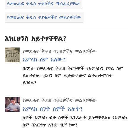
የመጽሐፍ ቅዱስ ጥቅሶችና ማብራሪያቸው
የመጽሐፍ ቅዱስ ጥያቄዎችና መልሶቻቸው
እነዚህንስ አይተሃቸዋል?
የመጽሐፍ ቅዱስ ጥያቄዎችና መልሶቻቸው
አምላክ ስም አለው?
በርካታ የመጽሐፍ ቅዱስ ትርጉሞች የአምላክን የግል ስም
ይጠቅሳሉ። ይህን ስም ልታውቀውና ልትጠቀምበት
ይገባል?
የመጽሐፍ ቅዱስ ጥያቄዎችና መልሶቻቸው
አምላክ ስንት ስሞች አሉት?
ሰዎች አምላክ ብዙ ስሞች እንዳሉት ይሰማቸዋል። የአምላክ
ስም በእርግጥ አንድ ብቻ ነው?