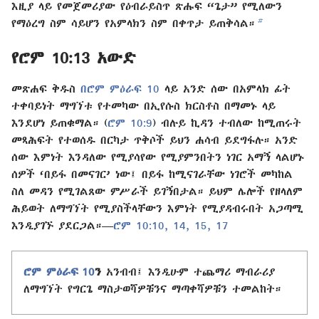
እዚያ ላይ የመጀመሪያው የዕብራይስጥ ጽሑፍ “ጌታ” የሚለውን
b
የማዕረግ ስም ሳይሆን የአምላክን ስም በቀጥታ ይጠቅሳል።
የሮም 10:13 አውድ
መጽሐፍ ቅዱስ
በሮም ምዕራፍ 10
ላይ አንድ ሰው በአምላክ ፊት
ተቀባይነት ማግኘቱ የተመካው በኢየሱስ ክርስቶስ በማመኑ ላይ
እንደሆነ ይጠቁማል። (
ሮም 10:9
) ብሉይ ኪዳን ተብለው ከሚጠሩት
መጻሕፍት የተወሰዱ በርካታ ጥቅሶች ይህን ሐሳብ ይደግፋሉ። አንድ
ሰው እምነት እንዳለው የሚያሳየው የሚያምንበትን ነገር አማኝ ላልሆኑ
ሰዎች ‘በይፋ በመናገር’ ነው፤ በይፋ ከሚናገራቸው ነገሮች መካከል
ስለ መዳን የሚገልጸው ምሥራች ይገኝበታል። ይህም ሌሎች የዘላለም
ሕይወት ለማግኘት የሚያስችላቸውን እምነት የሚያዳብሩበት አጋጣሚ
እንዲያገኙ ያደርጋል።—
ሮም 10:10,
14, 15,
17
ሮም ምዕራፍ 10
ን
አንብብ፤ እንዲሁም ተጨማሪ ማብራሪያ
ለማግኘት የግርጌ ማስታወሻዎቹንና ማጣቀሻዎቹን ተመልከት።