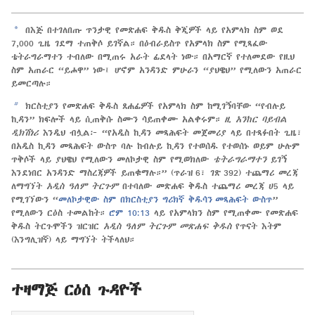
a
በእጅ በተገለበጡ ጥንታዊ የመጽሐፍ ቅዱስ ቅጂዎች ላይ የአምላክ ስም ወደ
7,000 ጊዜ ገደማ ተጠቅሶ ይገኛል። በዕብራይስጥ የአምላክ ስም የሚጻፈው
ቴትራግራማተን ተብለው በሚጠሩ አራት ፊደላት ነው። በአማርኛ የተለመደው የዚህ
ስም አጠራር “ይሖዋ” ነው፤ ሆኖም አንዳንድ ምሁራን “ያህዌህ” የሚለውን አጠራር
ይመርጣሉ።
b
ክርስቲያን የመጽሐፍ ቅዱስ ጸሐፊዎች የአምላክ ስም ከሚገኝባቸው “የብሉይ
ኪዳን” ክፍሎች ላይ ሲጠቅሱ ስሙን ሳይጠቀሙ አልቀሩም።
ዚ አንከር ባይብል
ዲክሽነሪ
እንዲህ ብሏል፦ “የአዲስ ኪዳን መጻሕፍት መጀመሪያ ላይ በተጻፉበት ጊዜ፣
በአዲስ ኪዳን መጻሕፍት ውስጥ ባሉ ከብሉይ ኪዳን የተወሰዱ የተወሰኑ ወይም ሁሉም
ጥቅሶች ላይ ያህዌህ የሚለውን መለኮታዊ ስም የሚወክለው
ቴትራግራማተን
ይገኝ
እንደነበር አንዳንድ ማስረጃዎች ይጠቁማሉ።” (ጥራዝ 6፣ ገጽ 392) ተጨማሪ መረጃ
ለማግኘት
አዲስ ዓለም ትርጉም
በተባለው መጽሐፍ ቅዱስ ተጨማሪ መረጃ ሀ5 ላይ
የሚገኘውን “
መለኮታዊው ስም በክርስቲያን ግሪክኛ ቅዱሳን መጻሕፍት ውስጥ
”
የሚለውን ርዕስ ተመልከት።
ሮም 10:13
ላይ የአምላክን ስም የሚጠቀሙ የመጽሐፍ
ቅዱስ ትርጉሞችን ዝርዝር
አዲስ ዓለም ትርጉም መጽሐፍ ቅዱስ
የጥናት እትም
(እንግሊዝኛ) ላይ ማግኘት ትችላለህ።
ተዛማጅ ርዕሰ ጉዳዮች