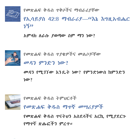
የመጽሐፍ ቅዱስ ጥቅሶችና ማብራሪያቸው
የኢሳይያስ 42:8 ማብራሪያ—“እኔ እግዚአብሔር
ነኝ”
አምላክ ለራሱ ያወጣው ስም ማን ነው?
የመጽሐፍ ቅዱስ ጥያቄዎችና መልሶቻቸው
መዳን ምንድን ነው?
መዳን የሚገኘው እንዴት ነው? የምንድነውስ ከምንድን
ነው?
የመጽሐፍ ቅዱስ ትምህርቶች
የመጽሐፍ ቅዱስ ማጥኛ መሣሪያዎች
የመጽሐፍ ቅዱስ ጥናትህን አስደሳችና አርኪ የሚያደርጉ
የማጥኛ ጽሑፎችን ምረጥ።