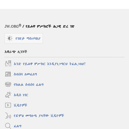
®
JW.ORG
/ የይሖዋ ምሥክሮች ሕጋዊ ድረ ገጽ
የገጽታ ማስተካከያ
አቋራጭ ሊንኮች
አንድ የይሖዋ ምሥክር እንዲያነጋግርህ ትፈልጋለህ?
ስብሰባ ለመፈለግ
(አዲስ
ዊንዶው
የክልል ስብሰባ ፈልግ
(አዲስ
ክፈት)
ዊንዶው
አዲስ ነገር
ክፈት)
ቪዲዮዎች
የድምፅ መግለጫ ያላቸው ቪዲዮዎች
ፈልግ