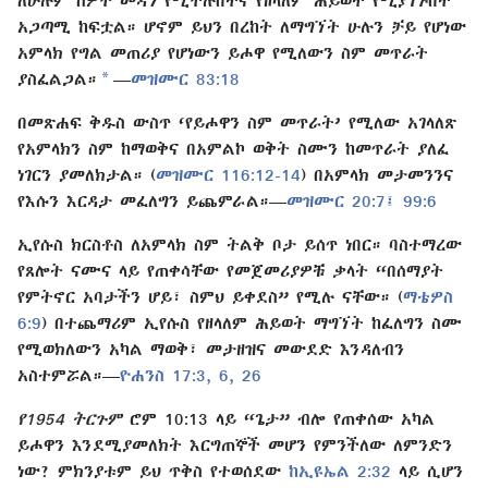
ለሁሉም ሰዎች መዳን የሚችሉበትና የዘላለም ሕይወት የሚያገኙበት
አጋጣሚ ከፍቷል። ሆኖም ይህን በረከት ለማግኘት ሁሉን ቻይ የሆነው
አምላክ የግል መጠሪያ የሆነውን ይሖዋ የሚለውን ስም መጥራት
a
ያስፈልጋል።
—
መዝሙር 83:18
በመጽሐፍ ቅዱስ ውስጥ ‘የይሖዋን ስም መጥራት’ የሚለው አገላለጽ
የአምላክን ስም ከማወቅና በአምልኮ ወቅት ስሙን ከመጥራት ያለፈ
ነገርን ያመለክታል። (
መዝሙር 116:12-14
) በአምላክ መታመንንና
የእሱን እርዳታ መፈለግን ይጨምራል።—
መዝሙር 20:7፤
99:6
ኢየሱስ ክርስቶስ ለአምላክ ስም ትልቅ ቦታ ይሰጥ ነበር። ባስተማረው
የጸሎት ናሙና ላይ የጠቀሳቸው የመጀመሪያዎቹ ቃላት “በሰማያት
የምትኖር አባታችን ሆይ፣ ስምህ ይቀደስ” የሚሉ ናቸው። (
ማቴዎስ
6:9
) በተጨማሪም ኢየሱስ የዘላለም ሕይወት ማግኘት ከፈለግን ስሙ
የሚወክለውን አካል ማወቅ፣ መታዘዝና መውደድ እንዳለብን
አስተምሯል።—
ዮሐንስ 17:3,
6,
26
የ1954 ትርጉም
ሮም 10:13 ላይ “ጌታ” ብሎ የጠቀሰው አካል
ይሖዋን እንደሚያመለክት እርግጠኞች መሆን የምንችለው ለምንድን
ነው? ምክንያቱም ይህ ጥቅስ የተወሰደው
ከኢዩኤል 2:32
ላይ ሲሆን