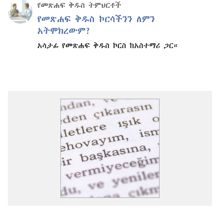
የመጽሐፍ ቅዱስ ትምህርቶች
የመጽሐፍ ቅዱስ ኮርሳችንን ለምን
አትሞክረውም?
አሳታፊ የመጽሐፍ ቅዱስ ኮርስ ከአስተማሪ ጋር።