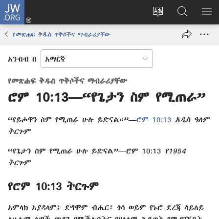
JW.ORG
ግባ
(አዲስ
የድረ
JW.ORG
መ
ዊንዶው
ገጹን
ላይ
አሳ
የመጽሐፍ ቅዱስ ጥቅሶችና ማብራሪያቸው
ክፈት)
ቋንቋ
መፈለጊያ
ለውጥ
አንብብ በ
የመጽሐፍ ቅዱስ ጥቅሶችና ማብራሪያቸው
ሮም 10:13—“የጌታን ስም የሚጠራ”
“የይሖዋን ስም የሚጠራ ሁሉ ይድናል።”—
ሮም 10:13
አዲስ ዓለም
ትርጉም
“የጌታን ስም የሚጠራ ሁሉ ይድናል”—ሮም 10:13
የ1954
ትርጉም
የሮም 10:13 ትርጉም
አምላክ አያዳላም፤ ደግሞም ብሔር፣ ጎሳ ወይም የኑሮ ደረጃ ሳይለይ