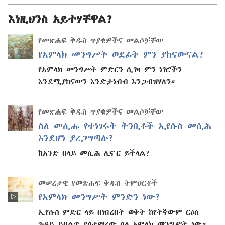
እነዚህንስ አይተሃቸዋል?
የመጽሐፍ ቅዱስ ጥያቄዎችና መልሶቻቸው
የአምላክ መንግሥት ወደፊት ምን ያከናውናል?
የአምላክ መንግሥት ምድርን ሲገዛ ምን ነገሮችን
እንደሚያከናውን እንድታነብብ እንጋብዝሃለን።
የመጽሐፍ ቅዱስ ጥያቄዎችና መልሶቻቸው
ስለ መሲሑ የተነገሩት ትንቢቶች ኢየሱስ መሲሕ
እንደሆነ ያረጋግጣሉ?
ከአንድ በላይ መሲሕ ሊኖር ይችላል?
መሠረታዊ የመጽሐፍ ቅዱስ ትምህርቶች
የአምላክ መንግሥት ምንድን ነው?
ኢየሱስ ምድር ላይ በነበረበት ወቅት ከየትኛውም ርዕሰ
ጉዳይ ይበልጥ ያስተማረው ስለ አምላክ መንግሥት ነው።