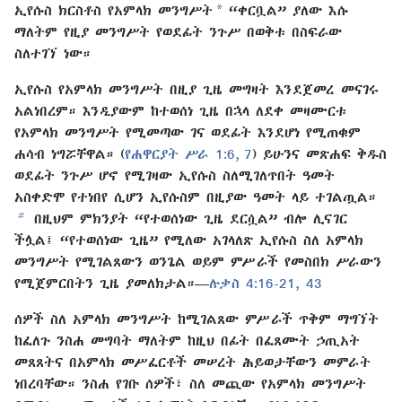
a
ኢየሱስ ክርስቶስ የአምላክ መንግሥት
“ቀርቧል” ያለው እሱ
ማለትም የዚያ መንግሥት የወደፊት ንጉሥ በወቅቱ በስፍራው
ስለተገኘ ነው።
ኢየሱስ የአምላክ መንግሥት በዚያ ጊዜ መግዛት እንደጀመረ መናገሩ
አልነበረም። እንዲያውም ከተወሰነ ጊዜ በኋላ ለደቀ መዛሙርቱ
የአምላክ መንግሥት የሚመጣው ገና ወደፊት እንደሆነ የሚጠቁም
ሐሳብ ነግሯቸዋል። (
የሐዋርያት ሥራ 1:6, 7
) ይሁንና መጽሐፍ ቅዱስ
ወደፊት ንጉሥ ሆኖ የሚገዛው ኢየሱስ ስለሚገለጥበት ዓመት
አስቀድሞ የተነበየ ሲሆን ኢየሱስም በዚያው ዓመት ላይ ተገልጧል።
b
በዚህም ምክንያት “የተወሰነው ጊዜ ደርሷል” ብሎ ሊናገር
ችሏል፤ “የተወሰነው ጊዜ” የሚለው አገላለጽ ኢየሱስ ስለ አምላክ
መንግሥት የሚገልጸውን ወንጌል ወይም ምሥራች የመስበክ ሥራውን
የሚጀምርበትን ጊዜ ያመለክታል።—
ሉቃስ 4:16-21,
43
ሰዎች ስለ አምላክ መንግሥት ከሚገልጸው ምሥራች ጥቅም ማግኘት
ከፈለጉ ንስሐ መግባት ማለትም ከዚህ በፊት በፈጸሙት ኃጢአት
መጸጸትና በአምላክ መሥፈርቶች መሠረት ሕይወታቸውን መምራት
ነበረባቸው። ንስሐ የገቡ ሰዎች፣ ስለ መጪው የአምላክ መንግሥት