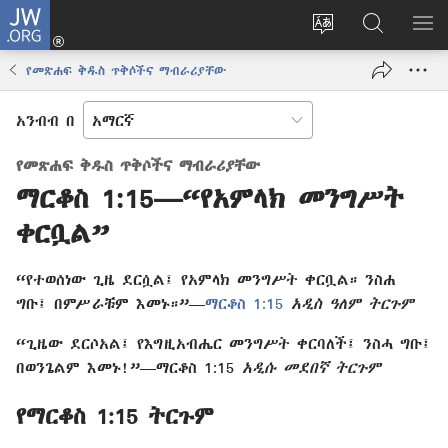
JW.ORG
ግባ
(አዲስ
የድረ
JW.ORG
መ
ዊንዶው
ገጹን
ላይ
አሳ
የመጽሐፍ ቅዱስ ጥቅሶችና ማብራሪያቸው
ክፈት)
ቋንቋ
መፈለጊያ
ለውጥ
አንብብ በ
የመጽሐፍ ቅዱስ ጥቅሶችና ማብራሪያቸው
ማርቆስ 1:15—“የአምላክ መንግሥት
ቀርቧል”
“የተወሰነው ጊዜ ደርሷል፤ የአምላክ መንግሥት ቀርቧል። ንስሐ
ግቡ፤ በምሥራቹም እመኑ።”—
ማርቆስ 1:15
አዲስ ዓለም ትርጉም
“ጊዜው ደርሶአል፤ የእግዚአብሔር መንግሥት ቀርባለች፤ ንስሓ ግቡ፤
በወንጌልም እመኑ!”—ማርቆስ 1:15
አዲሱ መደበኛ ትርጉም
የማርቆስ 1:15 ትርጉም