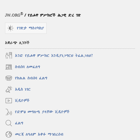
®
JW.ORG
/ የይሖዋ ምሥክሮች ሕጋዊ ድረ ገጽ
የገጽታ ማስተካከያ
አቋራጭ ሊንኮች
አንድ የይሖዋ ምሥክር እንዲያነጋግርህ ትፈልጋለህ?
ስብሰባ ለመፈለግ
(አዲስ
ዊንዶው
የክልል ስብሰባ ፈልግ
(አዲስ
ክፈት)
ዊንዶው
አዲስ ነገር
ክፈት)
ቪዲዮዎች
የድምፅ መግለጫ ያላቸው ቪዲዮዎች
ፈልግ
መረጃ ለዓለም አቀፉ ማኅበረሰብ