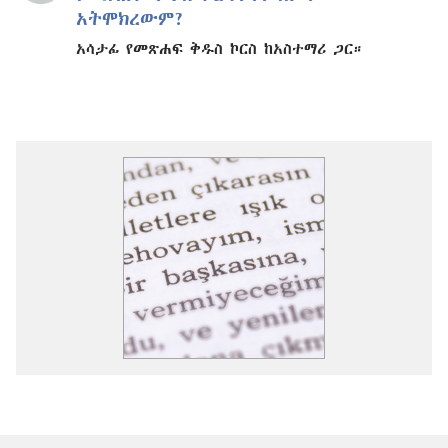
አትሞክረውም?
አሳታፊ የመጽሐፍ ቅዱስ ኮርስ ከአስተማሪ ጋር።