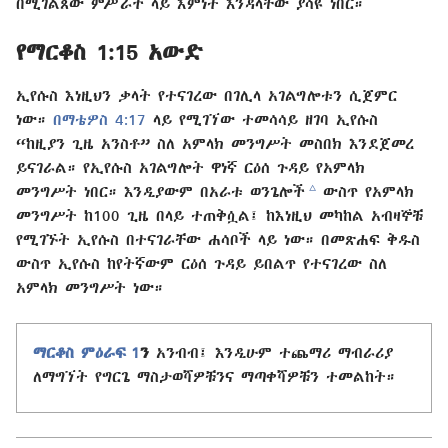
በሚገልጸው ምሥራች ላይ እምነት እንዳላቸው ያሳዩ ነበር።
የማርቆስ 1:15 አውድ
ኢየሱስ እነዚህን ቃላት የተናገረው በገሊላ አገልግሎቱን ሲጀምር
ነው።
በማቴዎስ 4:17
ላይ የሚገኘው ተመሳሳይ ዘገባ ኢየሱስ
“ከዚያን ጊዜ አንስቶ” ስለ አምላክ መንግሥት መስበክ እንደጀመረ
ይናገራል። የኢየሱስ አገልግሎት ዋነኛ ርዕሰ ጉዳይ የአምላክ
c
መንግሥት ነበር። እንዲያውም በአራቱ ወንጌሎች
ውስጥ የአምላክ
መንግሥት ከ100 ጊዜ በላይ ተጠቅሷል፤ ከእነዚህ መካከል አብዛኞቹ
የሚገኙት ኢየሱስ በተናገራቸው ሐሳቦች ላይ ነው። በመጽሐፍ ቅዱስ
ውስጥ ኢየሱስ ከየትኛውም ርዕሰ ጉዳይ ይበልጥ የተናገረው ስለ
አምላክ መንግሥት ነው።
ማርቆስ ምዕራፍ 1
ን
አንብብ፤ እንዲሁም ተጨማሪ ማብራሪያ
ለማግኘት የግርጌ ማስታወሻዎቹንና ማጣቀሻዎቹን ተመልከት።