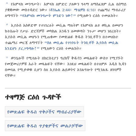
a
የአምላክ መንግሥት፣ አምላክ ለምድር ያለውን ዓላማ ለማስፈጸም ሲል በሰማይ
ያቋቋመው መስተዳድር ነው። (
ዳንኤል 2:44፤
ማቴዎስ 6:10
) ተጨማሪ ማብራሪያ
ለማግኘት
“የአምላክ መንግሥት ምንድን ነው?”
የሚለውን ርዕስ ተመልከት።
b
ኢየሱስ አስቀድሞ የተነገረለት መሲሕ ማለትም የአምላክ ልዩ ወኪል በመሆን
ከተሰጡት የሥራ ድርሻዎች መካከል አንዱን ለመወጣት ንጉሥ መሆን ነበረበት።
ኢየሱስ መሲሕ መሆኑን የሚጠቁሙ የመጽሐፍ ቅዱስ ትንቢቶችን በተመለከተ
ተጨማሪ መረጃ ለማግኘት
“ስለ መሲሑ የተነገሩት ትንቢቶች ኢየሱስ መሲሕ
እንደሆነ ያረጋግጣሉ?”
የሚለውን ርዕስ ተመልከት።
c
ወንጌሎች የሚባሉት በክርስቲያን ግሪክኛ ቅዱሳን መጻሕፍት ውስጥ የሚገኙት
የመጀመሪያዎቹ አራት መጻሕፍት ናቸው፤ እነዚህ መጻሕፍት በተለምዶ አዲስ ኪዳን
በመባል የሚታወቁ ሲሆን ስለ ኢየሱስ ሕይወትና አገልግሎት የሚገልጹ ዘገባዎች
ናቸው።
ተዛማጅ ርዕሰ ጉዳዮች
የመጽሐፍ ቅዱስ ጥቅሶችና ማብራሪያቸው
የመጽሐፍ ቅዱስ ጥያቄዎችና መልሶቻቸው