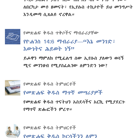
ለበርካታ መቶ ዘመናት፣ የኢየሱስ ተከታዮች ይህ መንግሥት
እንዲመጣ ሲጸልዩ ኖረዋል።
የመጽሐፍ ቅዱስ ጥቅሶችና ማብራሪያቸው
የዮሐንስ 14:6 ማብራሪያ—“እኔ መንገድ፣
እውነትና ሕይወት ነኝ”
ይሖዋን ማምለክ የሚፈልግ ሰው ኢየሱስ ያለውን ወሳኝ
ሚና መገንዘብ የሚያስፈልገው ለምንድን ነው?
የመጽሐፍ ቅዱስ ትምህርቶች
የመጽሐፍ ቅዱስ ማጥኛ መሣሪያዎች
የመጽሐፍ ቅዱስ ጥናትህን አስደሳችና አርኪ የሚያደርጉ
የማጥኛ ጽሑፎችን ምረጥ።
የመጽሐፍ ቅዱስ ትምህርቶች
የመጽሐፍ ቅዱስ ኮርሳችንን ለምን