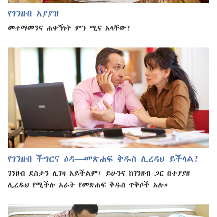
የገንዘብ አያያዝ
መተማመንና ሐቀኝነት ምን ሚና አላቸው?
የገንዘብ ችግርና ዕዳ—መጽሐፍ ቅዱስ ሊረዳህ ይችላል?
ገንዘብ ደስታን ሊገዛ አይችልም፤ ይሁንና ከገንዘብ ጋር በተያያዘ
ሊረዱህ የሚችሉ አራት የመጽሐፍ ቅዱስ ጥቅሶች አሉ።