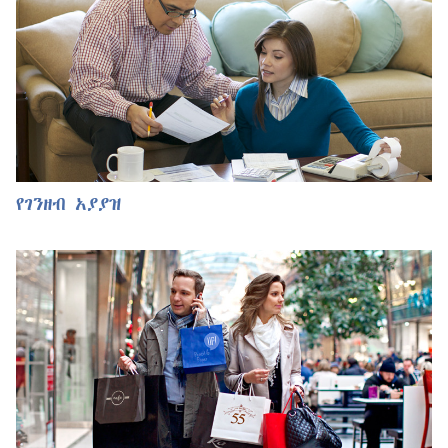
የገንዘብ አያያዝ