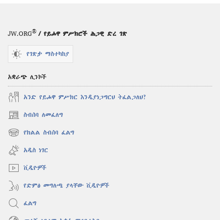
®
JW.ORG
/ የይሖዋ ምሥክሮች ሕጋዊ ድረ ገጽ
የገጽታ ማስተካከያ
አቋራጭ ሊንኮች
አንድ የይሖዋ ምሥክር እንዲያነጋግርህ ትፈልጋለህ?
ስብሰባ ለመፈለግ
(አዲስ
ዊንዶው
የክልል ስብሰባ ፈልግ
(አዲስ
ክፈት)
ዊንዶው
አዲስ ነገር
ክፈት)
ቪዲዮዎች
የድምፅ መግለጫ ያላቸው ቪዲዮዎች
ፈልግ