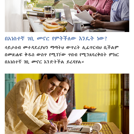
በአነስተኛ ገቢ መኖር የምትችለው እንዴት ነው?
ሳይታሰብ መተዳደሪያህን ማጣትህ ውጥረት ሊፈጥርብህ ቢችልም
በመጽሐፍ ቅዱስ ውስጥ የሚገኘው ጥበብ የሚንጸባረቅበት ምክር
በአነስተኛ ገቢ መኖር እንድትችል ይረዳሃል።