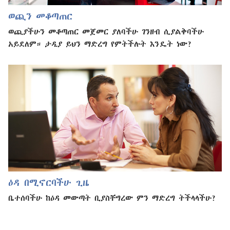
ወጪን መቆጣጠር
ወጪያችሁን መቆጣጠር መጀመር ያለባችሁ ገንዘብ ሲያልቅባችሁ
አይደለም። ታዲያ ይህን ማድረግ የምትችሉት እንዴት ነው?
ዕዳ በሚኖርባችሁ ጊዜ
ቤተሰባችሁ ከዕዳ መውጣት ቢያስቸግረው ምን ማድረግ ትችላላችሁ?