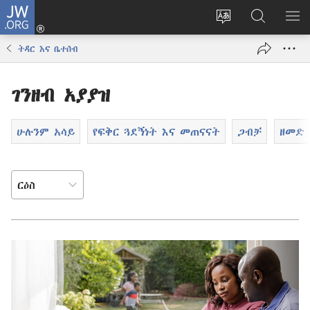
JW.ORG
ግባ
(አዲስ
የድረ
JW.ORG
መ
ዊንዶው
ገጹን
ላይ
አሳ
ትዳር እና ቤተሰብ
ክፈት)
ቋንቋ
መፈለጊያ
ለውጥ
ገንዘብ አያያዝ
ሁሉንም አሳይ
የፍቅር ጓደኝነት እና መጠናናት
ጋብቻ
ዘመድ