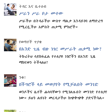
ትዳር እና ቤተሰብ
ሥራን ሥራ ቦታ መተው
ሥራችሁ በትዳራችሁ ውስጥ ጣልቃ እንዳይገባ ለማድረግ
የሚረዷችሁ አምስት ጠቃሚ ምክሮች።
የወጣቶች ጥያቄ
በአንድ ጊዜ ብዙ ነገር መሥራት ጠቃሚ ነው?
ትኩረትህ ሳይከፋፈል የተለያዩ ነገሮችን በአንድ ጊዜ
ማከናወን ትችላለህ?
ንቁ!
በችግሮች ላይ መወያየት የሚቻልበት መንገድ
ወንዶችና ሴቶች ሐሳባቸውን የሚገልጹበት መንገድ የተለያየ
ነው። ይህን ልዩነት መረዳታችሁ ከጭቅጭቅ ያድናችኋል።