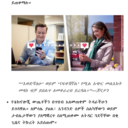
ይጠቀማሉ።
“‘እወድሻለሁ’ ወይም ‘ናፍቀሽኛል’ የሚል አጭር መልእክት
መላክ ብቻ ይበልጥ ለመቀራረብ ይረዳል።”—ጆናታን
የቴክኖሎጂ ውጤቶችን በጥበብ አለመጠቀም ትዳራችሁን
ይጎዳዋል። ለምሳሌ ያህል፣ አንዳንድ ሰዎች ስልካቸውን ወይም
ታብሌታቸውን ያለማቋረጥ ስለሚጠቀሙ ለትዳር ጓደኛቸው በቂ
ጊዜና ትኩረት አይሰጡም።