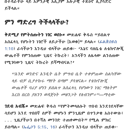
በትዳራችሁ ላይ አዎንታዊ አሊያም አሉታዊ ተጽዕኖ ሊያሳድር
ይችላል።
ምን ማድረግ ትችላላችሁ?
ቅድሚያ የምትሰጡትን ነገር ወስኑ።
መጽሐፍ ቅዱስ “ይበልጥ
አስፈላጊ የሆኑትን ነገሮች ለይታችሁ [እወቁ]” ይላል። (
ፊልጵስዩስ
1:10
) ራሳችሁን እንዲህ ብላችሁ ጠይቁ፦ ‘እኔና ባለቤቴ ለቴክኖሎጂ
ውጤቶች የምንሰጠው ጊዜና ትኩረት፣ አንዳችን ለሌላው ልንሰጠው
የሚገባውን ጊዜና ትኩረት ይሻማብናል?’
“አንድ ወንድና አንዲት ሴት ምግብ ቤት ተቀምጠው ስልካቸው
ላይ ብቻ ሲያተኩሩ ማየት በጣም ያሳዝናል። የቴክኖሎጂ
ውጤቶች ባሪያ ሆነን ይበልጥ አስፈላጊ የሆነውን ነገር ማለትም
እርስ በርስ ያለንን ወዳጅነት መዘንጋት የለብንም።”—ማቲው
ገደብ አብጁ።
መጽሐፍ ቅዱስ “የምትመላለሱት ጥበብ እንደጎደላቸው
ሳይሆን እንደ ጥበበኛ ሰዎች መሆኑን ምንጊዜም በጥንቃቄ አስተውሉ፤
. . . ጊዜያችሁን በተሻለ መንገድ ተጠቀሙበት” የሚል ምክር
ይሰጣል። (
ኤፌሶን 5:15, 16
) ራሳችሁን እንዲህ ብላችሁ ጠይቁ፦