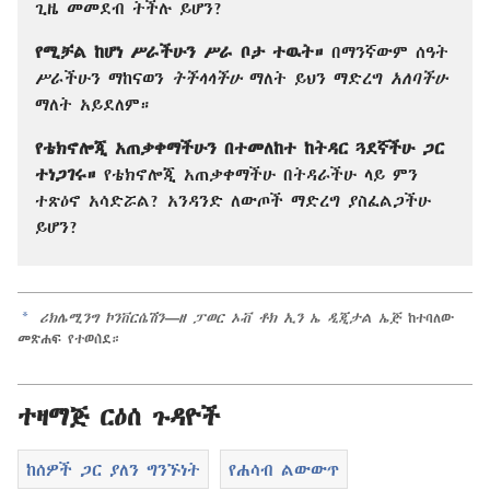
ጊዜ መመደብ ትችሉ ይሆን?
የሚቻል ከሆነ ሥራችሁን ሥራ ቦታ ተዉት።
በማንኛውም ሰዓት
ሥራችሁን ማከናወን
ትችላላችሁ
ማለት ይህን ማድረግ
አለባችሁ
ማለት አይደለም።
የቴክኖሎጂ አጠቃቀማችሁን በተመለከተ ከትዳር ጓደኛችሁ ጋር
ተነጋገሩ።
የቴክኖሎጂ አጠቃቀማችሁ በትዳራችሁ ላይ ምን
ተጽዕኖ አሳድሯል? አንዳንድ ለውጦች ማድረግ ያስፈልጋችሁ
ይሆን?
a
ሪክሌሚንግ ኮንቨርሴሽን—ዘ ፓወር ኦቭ ቶክ ኢን ኤ ዲጂታል ኤጅ
ከተባለው
መጽሐፍ የተወሰደ።
ተዛማጅ ርዕሰ ጉዳዮች
ከሰዎች ጋር ያለን ግንኙነት
የሐሳብ ልውውጥ