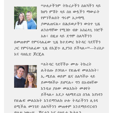
“ሁለታችንም ትኩረታችን ስልካችን ላይ
ከሆነ ምሽት ላይ ስለ ውሏችን ማውራት
የምንችልበት ግሩም አጋጣሚ
ያመልጠናል። በሕይወታችን ውስጥ ጊዜ
ልንሰጣቸው የሚገቡ ብዙ አስፈላጊ ነገሮች
አሉ፤ በዚህ ላይ ደግሞ ስልካችንን
በመጠቀም የምናሳልፈው ጊዜ ከተደመረ ከትዳር ጓደኛችን
ጋር የምናሳልፈው ጊዜ በእጅጉ ሊያንስ ይችላል።”—ትሪስታ
እና ባለቤቷ ጆርጄል
“ለትዳር ጓደኛችሁ ሙሉ ትኩረት
ልትሰጡ ይገባል። የጽሑፍ መልእክት፣
ኢ-ሜይል ወይም ዜና ስልካችሁ ላይ
ይመጣላችሁ ይሆናል። ግን በአብዛኛው
እንዲህ ያለው መልእክት መቆየት
ይችላል። አደጋ ላለማድረስ ስንል እየነዳን
የጽሑፍ መልእክት እንደማንልክ ሁሉ ትዳራችንን ሊጎዳ
በሚችል መንገድ ስልካችንን መጠቀም እንደማይኖርብን
ግልጽ ነው።”—ጆናታን እና ባለቤቱ ኬትሊን