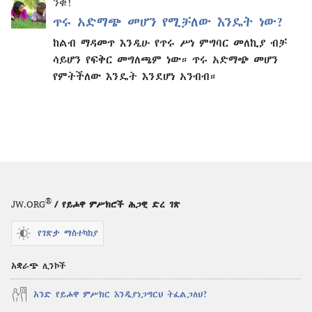
ንቁ!
ጥሩ አድማጭ መሆን የሚቻለው እንዴት ነው?
ከልብ ማዳመጥ እንዲሁ የጥሩ ሥነ ምግባር መለኪያ ብቻ
ሳይሆን የፍቅር መግለጫም ነው። ጥሩ አድማጭ መሆን
የምትችለው እንዴት እንደሆነ አንብብ።
®
JW.ORG
/ የይሖዋ ምሥክሮች ሕጋዊ ድረ ገጽ
የገጽታ ማስተካከያ
አቋራጭ ሊንኮች
አንድ የይሖዋ ምሥክር እንዲያነጋግርህ ትፈልጋለህ?