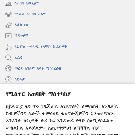
ስብሰባ ለመፈለግ
(አዲስ
ዊንዶው
የክልል ስብሰባ ፈልግ
(አዲስ
ክፈት)
ዊንዶው
አዲስ ነገር
ክፈት)
ቪዲዮዎች
የድምፅ መግለጫ ያላቸው ቪዲዮዎች
ፈልግ
መረጃ ለዓለም አቀፉ ማኅበረሰብ
እርዳታ
የሚስጥር አጠባበቅ ማስተካከያ
መዋጮዎች
(አዲስ
ዊንዶው
በjw.org ላይ ጥሩ የዲጂታል አገልግሎት ለመስጠት እንዲቻል
ክፈት)
የመጠበቂያ ግንብ የኢንተርኔት ቤተ መጻሕፍት
ኩኪዎችንና ሌሎች ተመሳሳይ ቴክኖሎጂዎችን እንጠቀማለን።
(አዲስ
ዊንዶው
አንዳንድ ኩኪዎች ድረ ገጹ እንዲሠራ የግድ ስለሚያስፈልጉ
®
JW Hub
ክፈት)
መከልከል አይቻልም። አጠቃቀምህን ለማሻሻል ብቻ
(አዲስ
ዊንዶው