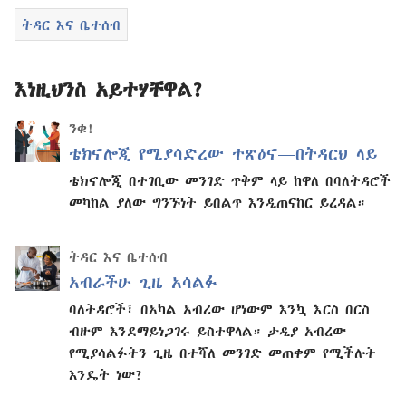
ትዳር እና ቤተሰብ
እነዚህንስ አይተሃቸዋል?
ንቁ!
ቴክኖሎጂ የሚያሳድረው ተጽዕኖ—​በትዳርህ ላይ
ቴክኖሎጂ በተገቢው መንገድ ጥቅም ላይ ከዋለ በባለትዳሮች
መካከል ያለው ግንኙነት ይበልጥ እንዲጠናከር ይረዳል።
ትዳር እና ቤተሰብ
አብራችሁ ጊዜ አሳልፉ
ባለትዳሮች፣ በአካል አብረው ሆነውም እንኳ እርስ በርስ
ብዙም እንደማይነጋገሩ ይስተዋላል። ታዲያ አብረው
የሚያሳልፉትን ጊዜ በተሻለ መንገድ መጠቀም የሚችሉት
እንዴት ነው?