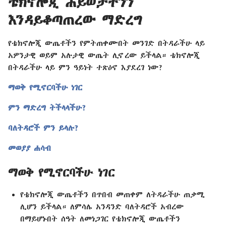
ቴክኖሎጂ ሕይወታችንን
እንዳይቆጣጠረው ማድረግ
የቴክኖሎጂ ውጤቶችን የምትጠቀሙበት መንገድ በትዳራችሁ ላይ
አዎንታዊ ወይም አሉታዊ ውጤት ሊኖረው ይችላል። ቴክኖሎጂ
በትዳራችሁ ላይ ምን ዓይነት ተጽዕኖ እያደረገ ነው?
ማወቅ የሚኖርባችሁ ነገር
ምን ማድረግ ትችላላችሁ?
ባለትዳሮች ምን ይላሉ?
መወያያ ሐሳብ
ማወቅ የሚኖርባችሁ ነገር
የቴክኖሎጂ ውጤቶችን በጥበብ መጠቀም ለትዳራችሁ ጠቃሚ
ሊሆን ይችላል። ለምሳሌ አንዳንድ ባለትዳሮች አብረው
በማይሆኑበት ሰዓት ለመነጋገር የቴክኖሎጂ ውጤቶችን