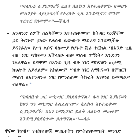
“ባለቤቴ ሊያነጋግረኝ ፈልጎ ስልኬን እየተጠቀምኩ በመሆኑ
ምክንያት ሳያነጋግረኝ የቀረበት ጊዜ እንደሚኖር ምንም
ጥርጥር የለውም።”—ጁሊሳ
አንዳንድ ሰዎች ስልካቸውን እየተጠቀሙም ከትዳር ጓደኛቸው
ጋር ትርጉም ያለው የሐሳብ ልውውጥ ማድረግ እንደሚችሉ
ይናገራሉ። የሥነ ልቦና ባለሙያ የሆኑት ሼሪ ተርክል ‘በአንድ ጊዜ
ብዙ ነገር ማከናወን እችላለሁ ብሎ ማሰብ ሞኝነት’ እንደሆነ
ገልጸዋል። ደግሞም በአንድ ጊዜ ብዙ ነገር ማከናወን ጠቃሚ
ክህሎት አይደለም። አክለውም “ብዙ ነገር ለማከናወን በሞከርን
መጠን ለእያንዳንዱ ነገር የምንሰጠው ትኩረት እየቀነሰ ይመጣል”
a
ብለዋል።
“ከባለቤቴ ጋር መነጋገር ያስደስተኛል፤ ሌላ ነገር እያከናወነ
ከሆነ ግን መነጋገር አልፈልግም። ስልኩን እየተጠቀመ
ሲያነጋግረኝ፣ እኔን ከማነጋገር ይልቅ ስልኩን መጠቀም
እንደሚያስደስተው ይሰማኛል።”—ሳራ
ዋናው ነጥብ፦
የቴክኖሎጂ ውጤቶችን የምትጠቀሙበት መንገድ