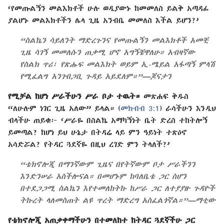
‘የመጡልኝን መልእክቶች ሁሉ ወዲያውኑ ከመመለስ ይልቅ አጣዳፊ
ያልሆኑ መልእክቶችን ሌላ ጊዜ አንብቤ መመለስ እችል ይሆን?’
“ስልኬን ሳይለንት ማድረጉንና የመጡልኝን መልእክቶች አመቺ
ጊዜ ሳገኝ መመለሱን ጠቃሚ ሆኖ አግኝቼዋለሁ። አብዛኛው
የስልክ ጥሪ፣ የጽሑፍ መልእክት ወይም ኢ-ሜይል አፋጣኝ ምላሽ
የሚፈልግ አንገብጋቢ ጉዳይ አይደለም።”—ጆናታን
የሚቻል ከሆነ ሥራችሁን ሥራ ቦታ ተዉት።
መጽሐፍ ቅዱስ
“ለሁሉም ነገር ጊዜ አለው” ይላል። (
መክብብ 3:1
) ራሳችሁን እንዲህ
ብላችሁ ጠይቁ፦ ‘ሥራዬ በስልኬ አማካኝነት ቤት ድረስ ተከትሎኝ
ይመጣል? ከሆነ ይህ ሁኔታ በትዳሬ ላይ ምን ዓይነት ተጽዕኖ
አሳድሯል? የትዳር ጓደኛዬ በዚህ ረገድ ምን ትላለች?’
“ቴክኖሎጂ በማንኛውም ጊዜና በየትኛውም ቦታ ሥራችንን
እንድንሠራ አስችሎናል። በመሆኑም ከባለቤቴ ጋር ስሆን
በተደጋጋሚ ስልኬን እየተመለከትኩ ከሥራ ጋር ለተያያዙ ጉዳዮች
ትኩረት ላለመስጠት ልዩ ጥረት ማድረግ አስፈልጎኛል።”—ማቲው
የቴክኖሎጂ አጠቃቀማችሁን በተመለከተ ከትዳር ጓደኛችሁ ጋር