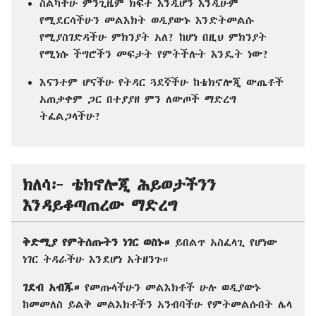
ስልካችሁ ምንጊዜም ክፍት እንዲሆን እንዲሁም
የሚደርሳችሁን መልእክት ወዲያውኑ እንድትመልሱ
የሚያስገድዳችሁ ምክንያት አለ? ከሆነ በዚህ ምክንያት
የሚነሱ ችግሮችን መፍታት የምትችሉት እንዴት ነው?
እናንተም ሆናችሁ የትዳር ጓደኛችሁ ከቴክኖሎጂ ውጤቶች
አጠቃቀም ጋር በተያያዘ ምን ለውጦች ማድረግ
ትፈልጋላችሁ?
ክለሳ፦ ቴክኖሎጂ ሕይወታችንን
እንዳይቆጣጠረው ማድረግ
ቅድሚያ የምትሰጡትን ነገር ወስኑ።
ይበልጥ አስፈላጊ የሆነው
ነገር ትዳራችሁ እንደሆነ አትዘንጉ።
ገደብ አብጁ።
የመጡላችሁን መልእክቶች ሁሉ ወዲያውኑ
ከመመለስ ይልቅ መልእክቶችን አንብባችሁ የምትመልሱበት ሌላ