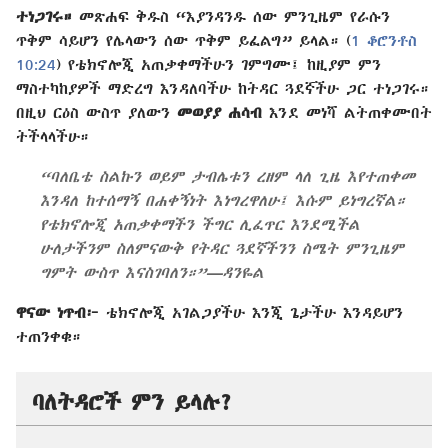
ተነጋገሩ።
መጽሐፍ ቅዱስ “እያንዳንዱ ሰው ምንጊዜም የራሱን
ጥቅም ሳይሆን የሌላውን ሰው ጥቅም ይፈልግ” ይላል። (
1 ቆሮንቶስ
10:24
) የቴክኖሎጂ አጠቃቀማችሁን ገምግሙ፤ ከዚያም ምን
ማስተካከያዎች ማድረግ እንዳለባችሁ ከትዳር ጓደኛችሁ ጋር ተነጋገሩ።
በዚህ ርዕስ ውስጥ ያለውን
መወያያ ሐሳብ
እንደ መነሻ ልትጠቀሙበት
ትችላላችሁ።
“ባለቤቴ ስልኩን ወይም ታብሌቱን ረዘም ላለ ጊዜ እየተጠቀመ
እንዳለ ከተሰማኝ በሐቀኝነት እነግረዋለሁ፤ እሱም ይነግረኛል።
የቴክኖሎጂ አጠቃቀማችን ችግር ሊፈጥር እንደሚችል
ሁለታችንም ስለምናውቅ የትዳር ጓደኛችንን ስሜት ምንጊዜም
ግምት ውስጥ እናስገባለን።”—ዳንዬል
ዋናው ነጥብ፦
ቴክኖሎጂ አገልጋያችሁ እንጂ ጌታችሁ እንዳይሆን
ተጠንቀቁ።
ባለትዳሮች ምን ይላሉ?