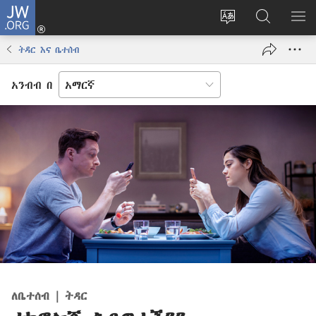
JW.ORG
ግባ
(አዲስ
የድረ
JW.ORG
መ
ዊንዶው
ገጹን
ላይ
አሳ
ትዳር እና ቤተሰብ
ክፈት)
ቋንቋ
መፈለጊያ
ለውጥ
አንብብ በ
ለቤተሰብ | ትዳር