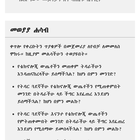
መወያያ ሐሳብ
ቀጥሎ የቀረቡትን ጥያቄዎች በመጀመሪያ ለየብቻ ለመመለስ
ሞክሩ። ከዚያም መልሳችሁን ተወያዩበት።
የቴክኖሎጂ ውጤቶችን መጠቀም ትዳራችሁን
እንዳጠናከረላችሁ ይሰማችኋል? ከሆነ በምን መንገድ?
የትዳር ጓደኛችሁ የቴክኖሎጂ ውጤቶችን የሚጠቀምበት
መንገድ በትዳራችሁ ላይ ችግር እየፈጠረ እንደሆነ
ይሰማችኋል? ከሆነ በምን መልኩ?
የትዳር ጓደኛችሁ
እናንተ
የቴክኖሎጂ ውጤቶችን
የምትጠቀሙበት መንገድ በትዳራችሁ ላይ ችግር እየፈጠረ
እንደሆነ የሚሰማው ይመስላችኋል? ከሆነ በምን መልኩ?