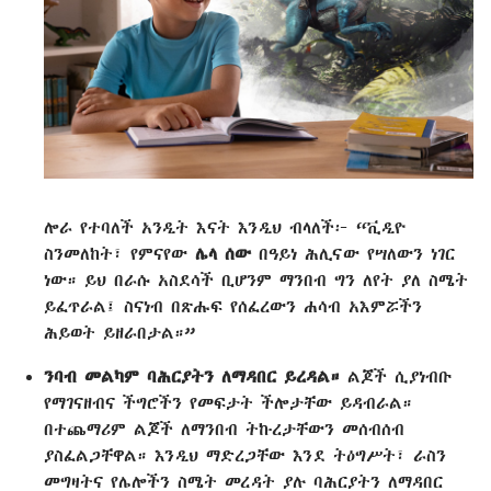
ሎራ የተባለች አንዲት እናት እንዲህ ብላለች፦ “ቪዲዮ
ስንመለከት፣ የምናየው
ሌላ ሰው
በዓይነ ሕሊናው የሣለውን ነገር
ነው። ይህ በራሱ አስደሳች ቢሆንም ማንበብ ግን ለየት ያለ ስሜት
ይፈጥራል፤ ስናነብ በጽሑፍ የሰፈረውን ሐሳብ አእምሯችን
ሕይወት ይዘራበታል።”
ንባብ መልካም ባሕርያትን ለማዳበር ይረዳል።
ልጆች ሲያነብቡ
የማገናዘብና ችግሮችን የመፍታት ችሎታቸው ይዳብራል።
በተጨማሪም ልጆች ለማንበብ ትኩረታቸውን መሰብሰብ
ያስፈልጋቸዋል። እንዲህ ማድረጋቸው እንደ ትዕግሥት፣ ራስን
መግዛትና የሌሎችን ስሜት መረዳት ያሉ ባሕርያትን ለማዳበር