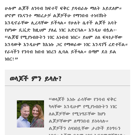
ሁሉም ልጆች ለንባብ ከፍተኛ ፍቅር ያዳብራሉ ማለት አይደለም።
ሆኖም የእናንተ ማበረታቻ ልጆቻችሁ የማንበብ ተነሳሽነት
እንዲኖራቸው ሊረዳቸው ይችላል። የሁለት ሴቶች ልጆች አባት
የሆነው ዴቪድ ከዚህም ያለፈ ነገር አድርጓል። እንዲህ ብሏል፦
“ልጆቼ የሚያነብቡትን ነገር አነብብ ነበር። ይህም ስለ ፍላጎታቸው
እንዳውቅ እንዲሁም ከእነሱ ጋር የማወራው ነገር እንዳገኝ ረድቶኛል።
የራሳችን የንባብ ክበብ ነበረን ሊባል ይችላል። በጣም ደስ ይል
ነበር!”
ወላጆች ምን ይላሉ?
“ወላጆች እነሱ ራሳቸው የንባብ ፍቅር
ካላቸው እንዲሁም የሚያነብቡትን ነገር
ለልጆቻቸው የሚነግሯቸው ከሆነ
ልጆቻቸውም ለማንበብ ይነሳሳሉ።
ልጆቻችን ስላነበቧቸው ታሪኮች ይነግሩን