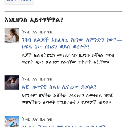
እነዚህንስ አይተሃቸዋል?
ትዳር እና ቤተሰብ
ንባብ ለልጆች አስፈላጊ የሆነው ለምንድን ነው?—
ክፍል 2፦ ስክሪን ወይስ ወረቀት?
ልጆች ኤሌክትሮኒክ መሣሪያ ላይ ቢያነቡ ይሻላል ወይስ
ወረቀት ላይ? ሁለቱም የራሳቸው ጥቅሞች አሏቸው።
ትዳር እና ቤተሰብ
ልጄ ዘመናዊ ስልክ ሊኖረው ይገባል?
እናንተም ሆናችሁ ልጃችሁ ኃላፊነቱን ለመቀበል ዝግጁ
መሆናችሁን ለማወቅ የሚከተሉትን ጥያቄዎች ጠይቁ።
ትዳር እና ቤተሰብ