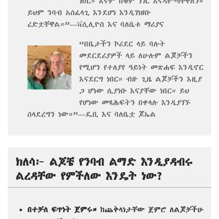
ነበር። እኛም በቁም ነገር እናዳምጣቸዋለን።
ይህም ንባብ አስፈላጊ እንደሆነ እንዲገነዘቡ
ረድቷቸዋል።”—ቫሲሊዮስ እና ባለቤቱ ማሪያና
“በቤታችን ኮሪደር ላይ ባሉት
መደርደሪያዎች ላይ ለሁሉም ልጆቻችን
የሚሆን የተለያየ ዓይነት መጽሐፍ እንዲኖር
እናደርግ ነበር። ብዙ ጊዜ ልጆቻችን እዚያ
ጋ ሆነው ሲያነቡ እናያቸው ነበር። ይህ
የሆነው መጻሕፍትን በቀላሉ እንዲያገኙ
ስላደረግን ነው።”—ዴቢ እና ባለቤቷ ጆኤል
ክለሳ፦ ልጆቼ የንባብ ልማድ እንዲያዳብሩ
ልረዳቸው የምችለው እንዴት ነው?
በተቻለ ፍጥነት ጀምሩ።
ከጨቅላነታቸው ጀምሮ ለልጆቻችሁ