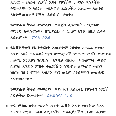
አድርጉ። የአራት ልጆች እናት የሆነችው ታማራ “ልጃችሁ
የሚወዳቸውን ዓይነት መጻሕፍት ፈልጋችሁ አልጋው አጠገብ
አስቀምጡለት” የሚል ሐሳብ ሰጥታለች።
የመጽሐፍ ቅዱስ መመሪያ፦
“ልጅን ሊሄድበት በሚገባው
መንገድ አሠልጥነው፤ በሚያረጅበት ጊዜም እንኳ ከዚያ ፈቀቅ
አይልም።”—
ምሳሌ 22:6
የልጆቻችሁን የኢንተርኔት አጠቃቀም ገድቡ።
ዳንኤል የተባለ
አንድ አባት ከኤሌክትሮኒክ መሣሪያዎች ነፃ የሆነ ምሽት መመደብ
ጠቃሚ እንደሆነ ገልጿል። እንዲህ ብሏል፦ “በሳምንት ውስጥ
ቢያንስ አንዱን ምሽት ቴሌቪዥን ሳንከፍት ለማሳለፍ ወስነን
ነበር። በዚያ ምሽት አብረን ሆነን ወይም ለየብቻችን መጽሐፍ
እናነብባለን።”
የመጽሐፍ ቅዱስ መመሪያ፦
“ይበልጥ አስፈላጊ የሆኑትን ነገሮች
ለይታችሁ [እወቁ]።”—
ፊልጵስዩስ 1:10
ጥሩ ምሳሌ ሁኑ።
የሁለት ሴቶች ልጆች እናት የሆነችው ካሪና
እንዲህ የሚል ሐሳብ ሰጥታለች፦ “ለልጆቻችሁ ታሪኩ ሕያው