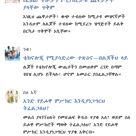
የፈጠራ ችሎታን የሚያበረታቱ ጨዋታዎች
ያላቸው ጥቅም
እነዚህ ጨዋታዎች፣ ቁጭ ተብለው ከሚታዩ መዝናኛዎች
እንዲሁም ለልጆች ተብለው ከሚደረጉ ዝግጅቶች ይልቅ
በርካታ ጥቅሞች አሏቸው።
ንቁ!
ቴክኖሎጂ የሚያሳድረው ተጽዕኖ—​በልጆችህ ላይ
ልጆች የቴክኖሎጂ ውጤቶችን በመጠቀም ረገድ በጣም
ጎበዝ ሊሆኑ ይችላሉ፤ ሆኖም አመራር ያስፈልጋቸዋል።
ስለ እኛ
አንድ የይሖዋ ምሥክር እንዲያነጋግርህ
ትፈልጋለህ?
መልስ ያላገኘህለት የመጽሐፍ ቅዱስ ጥያቄ አለ? ወይም ስለ
ይሖዋ ምሥክሮች ማወቅ ትፈልጋለህ? አንድ የይሖዋ
ምሥክር እንዲያነጋግርህ ጥያቄ አቅርብ።