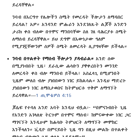
ይረዳቸዋል።
ንባብ በእርግጥ የሌሎችን ስሜት የመረዳት ችሎታን ለማዳበር
ይረዳል? አዎ። አንዳንድ ምሑራን እንደገለጹት ልጆች አንድን
ታሪክ ቀስ ብለው በጥሞና ማንበባቸው ስለ ገጸ ባሕርያቱ ስሜት
ለማሰብ ይረዳቸዋል። ይህ ደግሞ በእውነታው ዓለም
የሚያገኟቸውንም ሰዎች ስሜት ለመረዳት ሊያግዛቸው ይችላል።
ንባብ በጥልቀት የማሰብ ችሎታን ያዳብራል።
አንድ ሰው
በሚያነብበት ጊዜ፣ ደራሲው ሐሳቡን ያዋቀረበትን መንገድ
ለመረዳት ቀስ ብሎ ማንበብ ይችላል፤ አስፈላጊ በሚሆንበት
ጊዜም መለስ ብሎ ያነበበውን ነገር ይከልሳል። እንዲህ ማድረጉ
ያነበበውን ነገር ለማስታወስና ከትምህርቱ ጥቅም ለማግኘት
ይረዳዋል።—
1 ጢሞቴዎስ 4:15
ጆሴፍ የተባለ አንድ አባት እንዲህ ብሏል፦ “በምናነብበት ጊዜ
የአንድን አገላለጽ ትርጉም በጥሞና ማሰብ፣ ከምናውቀው ነገር ጋር
ማገናኘት እንዲሁም ከሐሳቡ ትምህርት ለማግኘት መሞከር
እንችላለን። ቪዲዮ በምናይበት ጊዜ ግን በዚህ መልኩ በጥልቀት
ማሰብ ብዙውን ጊዜ ቀላል አይደለም።”