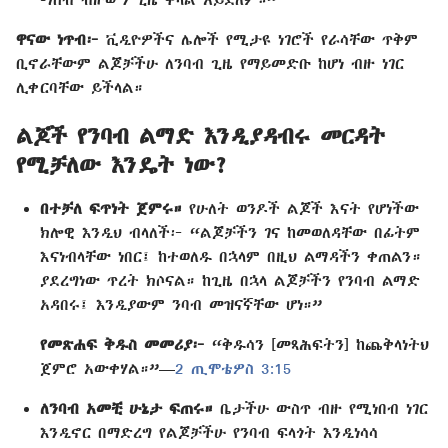
ዋናው ነጥብ፦
ቪዲዮዎችና ሌሎች የሚታዩ ነገሮች የራሳቸው ጥቅም
ቢኖራቸውም ልጆቻችሁ ለንባብ ጊዜ የማይመድቡ ከሆነ ብዙ ነገር
ሊቀርባቸው ይችላል።
ልጆች የንባብ ልማድ እንዲያዳብሩ መርዳት
የሚቻለው እንዴት ነው?
በተቻለ ፍጥነት ጀምሩ።
የሁለት ወንዶች ልጆች እናት የሆነችው
ክሎዊ እንዲህ ብላለች፦ “ልጆቻችን ገና ከመወለዳቸው በፊትም
እናነብላቸው ነበር፤ ከተወለዱ በኋላም በዚህ ልማዳችን ቀጠልን።
ያደረግነው ጥረት ክሶናል። ከጊዜ በኋላ ልጆቻችን የንባብ ልማድ
አዳበሩ፤ እንዲያውም ንባብ መዝናኛቸው ሆነ።”
የመጽሐፍ ቅዱስ መመሪያ፦
“ቅዱሳን [መጻሕፍትን] ከጨቅላነትህ
ጀምሮ አውቀሃል።”—
2 ጢሞቴዎስ 3:15
ለንባብ አመቺ ሁኔታ ፍጠሩ።
ቤታችሁ ውስጥ ብዙ የሚነበብ ነገር
እንዲኖር በማድረግ የልጆቻችሁ የንባብ ፍላጎት እንዲነሳሳ