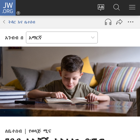
JW.ORG
ግባ
(አዲስ
የድረ
JW.ORG
መ
ዊንዶው
ገጹን
ላይ
አሳ
ትዳር እና ቤተሰብ
ክፈት)
ቋንቋ
መፈለጊያ
ለውጥ
አንብብ በ
ለቤተሰብ | የወላጅ ሚና