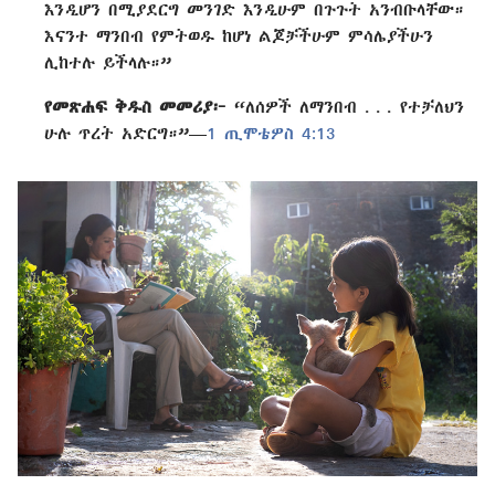
እንዲሆን በሚያደርግ መንገድ እንዲሁም በጉጉት አንብቡላቸው።
እናንተ ማንበብ የምትወዱ ከሆነ ልጆቻችሁም ምሳሌያችሁን
ሊከተሉ ይችላሉ።”
የመጽሐፍ ቅዱስ መመሪያ፦
“ለሰዎች ለማንበብ . . . የተቻለህን
ሁሉ ጥረት አድርግ።”—
1 ጢሞቴዎስ 4:13