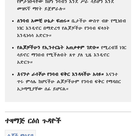
የምታነቡላቸው ከሆነ ንባብን እንደ ሥራ ሳይሆን እንደ
መዝናኛ ማየት ይጀምራሉ።
ለንባብ አመቺ ሁኔታ ፍጠሩ።
ቤታችሁ ውስጥ ብዙ የሚነበብ
ነገር እንዲኖር በማድረግ የልጆቻችሁ የንባብ ፍላጎት
እንዲነሳሳ አድርጉ።
የልጆቻችሁን የኢንተርኔት አጠቃቀም ገድቡ።
የሚረብሽ ነገር
ሳይኖር ማንበብ የሚችሉበት ጸጥ ያለ ጊዜ እንዲኖር
አድርጉ።
እናንተ ራሳችሁ
የንባብ ፍቅር እንዳላችሁ አሳዩ።
እናንተ
ጥሩ ምሳሌ ከሆናችሁ ልጆቻችሁም የንባብ ፍቅር የማዳበር
አጋጣሚያቸው ሰፊ ይሆናል።
ተዛማጅ ርዕሰ ጉዳዮች
ልጆች ማሳደግ