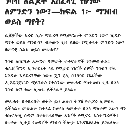
ንባብ ለልጆች አስፈላጊ የሆነው
ለምንድን ነው?—ክፍል 1፦ ማንበብ
ወይስ ማየት?
ልጆቻችሁ አረፍ ሲሉ ማድረግ የሚመርጡት ምንድን ነው? ቪዲዮ
ማየት ወይስ ማንበብ? ብዙውን ጊዜ ይዘው የሚታዩት ምንድን ነው?
ዘመናዊ ስልክ ወይስ መጽሐፍ?
ንባብ ለበርካታ አሥርተ ዓመታት ተቀናቃኞች ገጥመውታል፤
ቴሌቪዥንና ኢንተርኔት ላይ የሚታዩ ነገሮች ሰዎች ንባብን ቸል
እንዲሉ እያደረጓቸው ነው። ጄን ሂሊ በ1990 የጻፈችው
ኢንዴንጀርድ ማይንድስ
የተሰኘው መጽሐፍ “ከተወሰነ ጊዜ በኋላ
ንባብ ከናካቴው ሊጠፋ ይችላል” ይላል።
መጽሐፉ በተጻፈበት ወቅት ይህ ሐሳብ ትንሽ የተጋነነ ሊመስል
ይችላል። መጽሐፉ ከተጻፈ ከሠላሳ ዓመታት በኋላ ማለትም አሁን ግን
ቴክኖሎጂ በጣም በተስፋፋባቸው አገሮች የሚኖሩ አስተማሪዎች፣
በጥቅሉ ሲታይ የወጣቶች የንባብ ችሎታ እንዳሽቆለቆለ ይገልጻሉ።