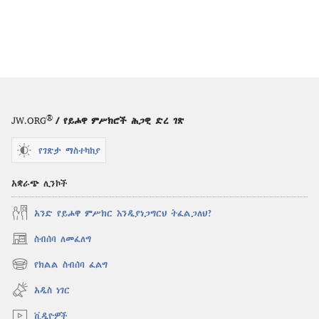
®
JW.ORG
/ የይሖዋ ምሥክሮች ሕጋዊ ድረ ገጽ
የገጽታ ማስተካከያ
አቋራጭ ሊንኮች
አንድ የይሖዋ ምሥክር እንዲያነጋግርህ ትፈልጋለህ?
ስብሰባ ለመፈለግ
(አዲስ
ዊንዶው
የክልል ስብሰባ ፈልግ
(አዲስ
ክፈት)
ዊንዶው
አዲስ ነገር
ክፈት)
ቪዲዮዎች