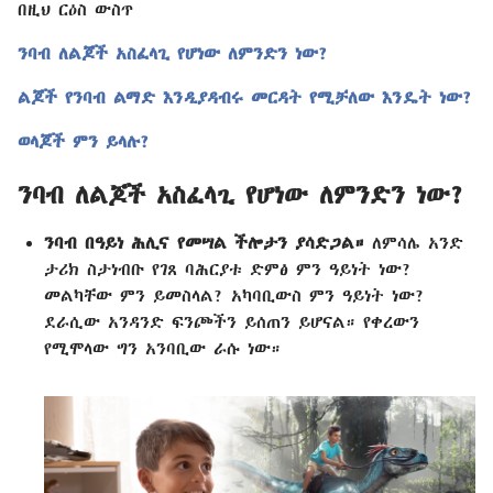
በዚህ ርዕስ ውስጥ
ንባብ ለልጆች አስፈላጊ የሆነው ለምንድን ነው?
ልጆች የንባብ ልማድ እንዲያዳብሩ መርዳት የሚቻለው እንዴት ነው?
ወላጆች ምን ይላሉ?
ንባብ ለልጆች አስፈላጊ የሆነው ለምንድን ነው?
ንባብ በዓይነ ሕሊና የመሣል ችሎታን ያሳድጋል።
ለምሳሌ አንድ
ታሪክ ስታነብቡ የገጸ ባሕርያቱ ድምፅ ምን ዓይነት ነው?
መልካቸው ምን ይመስላል? አካባቢውስ ምን ዓይነት ነው?
ደራሲው አንዳንድ ፍንጮችን ይሰጠን ይሆናል። የቀረውን
የሚሞላው ግን አንባቢው ራሱ ነው።