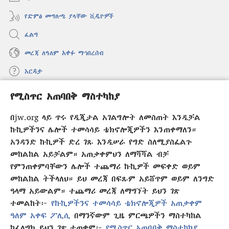
የድምፅ መግለጫ ያላቸው ቪዲዮዎች
ፈልግ
መረጃ ለዓለም አቀፉ ማኅበረሰብ
እርዳታ
የሚስጥር አጠባበቅ ማስተካከያ
መዋጮዎች
(አዲስ
ዊንዶው
በjw.org ላይ ጥሩ የዲጂታል አገልግሎት ለመስጠት እንዲቻል
ክፈት)
የመጠበቂያ ግንብ የኢንተርኔት ቤተ መጻሕፍት
ኩኪዎችንና ሌሎች ተመሳሳይ ቴክኖሎጂዎችን እንጠቀማለን።
(አዲስ
ዊንዶው
አንዳንድ ኩኪዎች ድረ ገጹ እንዲሠራ የግድ ስለሚያስፈልጉ
®
JW Hub
ክፈት)
(አዲስ
መከልከል አይቻልም። አጠቃቀምህን ለማሻሻል ብቻ
ዊንዶው
የምንጠቀምባቸውን ሌሎች ተጨማሪ ኩኪዎች መፍቀድ ወይም
®
JW Library
አፕሊኬሽን
ክፈት)
መከልከል ትችላለህ። ይህ መረጃ በፍጹም አይሸጥም ወይም ለንግድ
ዓላማ አይውልም። ተጨማሪ መረጃ ለማግኘት ይህን ገጽ
ተመልከት፦
የኩኪዎችንና ተመሳሳይ ቴክኖሎጂዎች አጠቃቀም
ዓለም አቀፍ ፖሊሲ
በማንኛውም ጊዜ ምርጫዎችን ማስተካከል
Copyright
© 2026 Watch Tower Bible and Tract Society of Pennsylvania.
ከፈለግክ ይህን ገጽ ተጠቀም፦
የሚስጥር አጠባበቅ ማስተካከያ