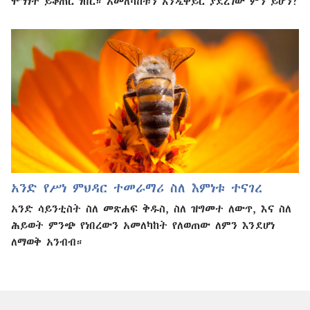
ሞኝነት ይቆጠር ነበር። አመለካከቱን እንዲቀይር ያደረገው ምን ይሆን?
አንድ የሥነ ምህዳር ተመራማሪ ስለ እምነቱ ተናገረ
አንድ ሳይንቲስት ስለ መጽሐፍ ቅዱስ, ስለ ዝግመተ ለውጥ, እና ስለ
ሕይወት ምንጭ የነበረውን አመለካከት የለወጠው ለምን እንደሆነ
ለማወቅ አንብብ።