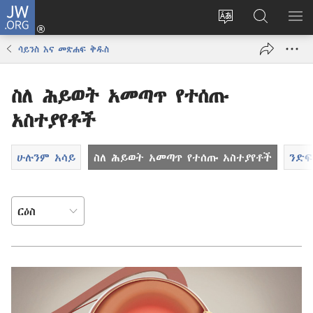
JW.ORG
ግባ
(አዲስ
የድረ
JW.ORG
መ
ዊንዶው
ገጹን
ላይ
አሳ
ሳይንስ እና መጽሐፍ ቅዱስ
ክፈት)
ቋንቋ
መፈለጊያ
ለውጥ
ስለ ሕይወት አመጣጥ የተሰጡ
አስተያየቶች
ሁሉንም አሳይ
ስለ ሕይወት አመጣጥ የተሰጡ አስተያየቶች
ንድፍ