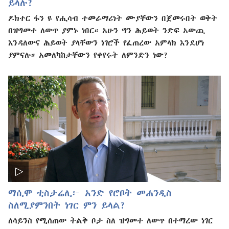
ይላሉ?
ዶክተር ፋን ዩ የሒሳብ ተመራማሪነት ሙያቸውን በጀመሩበት ወቅት
በዝግመተ ለውጥ ያምኑ ነበር። አሁን ግን ሕይወት ንድፍ አውጪ
እንዳለውና ሕይወት ያላቸውን ነገሮች የፈጠረው አምላክ እንደሆነ
ያምናሉ። አመለካከታቸውን የቀየሩት ለምንድን ነው?
ማሲሞ ቲስታሬሊ፦ አንድ የሮቦት መሐንዲስ
ስለሚያምንበት ነገር ምን ይላል?
ለሳይንስ የሚሰጠው ትልቅ ቦታ ስለ ዝግመተ ለውጥ በተማረው ነገር