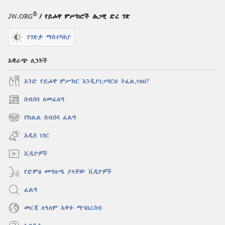
®
JW.ORG
/ የይሖዋ ምሥክሮች ሕጋዊ ድረ ገጽ
የገጽታ ማስተካከያ
አቋራጭ ሊንኮች
አንድ የይሖዋ ምሥክር እንዲያነጋግርህ ትፈልጋለህ?
ስብሰባ ለመፈለግ
(አዲስ
ዊንዶው
የክልል ስብሰባ ፈልግ
(አዲስ
ክፈት)
ዊንዶው
አዲስ ነገር
ክፈት)
ቪዲዮዎች
የድምፅ መግለጫ ያላቸው ቪዲዮዎች
ፈልግ
መረጃ ለዓለም አቀፉ ማኅበረሰብ