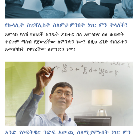
የኩላሊት ስፔሻሊስት ስለምታምንበት ነገር ምን ትላለች?
አምላክ የለሽ የነበረች አንዲት ዶክተር ስለ አምላክና ስለ ሕይወት
ትርጉም ማሰብ የጀመረችው ለምንድን ነው? በዚህ ረገድ የነበራትን
አመለካከት የቀየረችው ለምንድን ነው?
አንድ የሶፍትዌር ንድፍ አውጪ ስለሚያምኑበት ነገር ምን