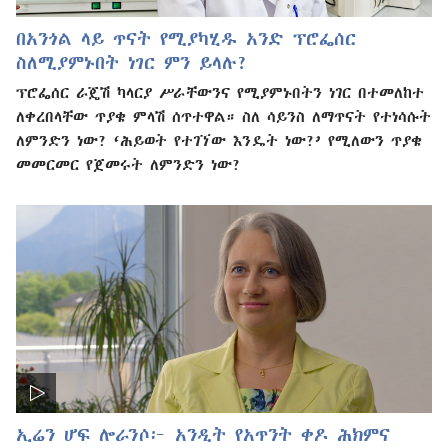
በአንጎል ላይ ጥናት የሚያካሂዱ አንድ ፕሮፌሰር
ስለሚያምኑበት ነገር ምን ይላሉ?
ፕሮፌሰር ራጄሽ ካላርያ ሥራቸውንና የሚያምኑበትን ነገር በተመለከተ
ለቀረበላቸው ጥያቄ ምላሽ ሰጥተዋል። ስለ ሳይንስ ለማጥናት የተነሳሱት
ለምንድን ነው? ‘ሕይወት የተገኘው እንዴት ነው?’ የሚለውን ጥያቄ
መመርመር የጀመሩት ለምንድን ነው?
ኢሬን ሆፍ ሎራንሶ፦ አንዲት የአጥንት ቀዶ ሕክምና