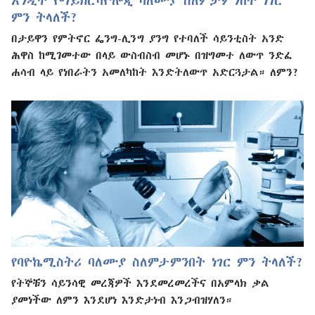
አንዲት የማይክሮባዮሎጂ ባለሙያ ስለምታምንበት ነገር
ምን ትላለች?
በታይዋን የምትኖር ፌንግ-ሊንግ ያንግ የተባለች ሳይንቲስት አንድ
ሕዋስ ከሚገመተው በላይ ውስብስብ መሆኑ በዝግመተ ለውጥ ንድፈ
ሐሳብ ላይ የነበራትን አመለካከት እንድትለውጥ አድርጓታል። ለምን?
የባዮኬሚስትሪ ባለሙያ ስለምታምንበት ነገር ምን ትላለች?
የትኞቹን ሳይንሳዊ መረጃዎች እንደመረመረችና በአምላክ ቃል
ያመነችው ለምን እንደሆነ እንድታነብ እንጋብዝሃለን።