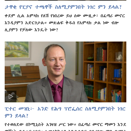
ታዋቂ የፒያኖ ተጫዋች ስለሚያምንበት ነገር ምን ይላል?
ቀደም ሲል አምላክ የለሽ የነበረው ይህ ሰው ሙዚቃ፣ በፈጣሪ መኖር
እንዲያምን አድርጎታል። መጽሐፍ ቅዱስ የአምላክ ቃል ነው ብሎ
ሊያምን የቻለው እንዴት ነው?
ፒተር መዝኒ፦ አንድ የሕግ ፕሮፌሰር ስለሚያምንበት ነገር
ምን ይላል?
የተወለደው በኮሚኒስት አገዛዝ ሥር ነው። በፈጣሪ መኖር ማመን እንደ