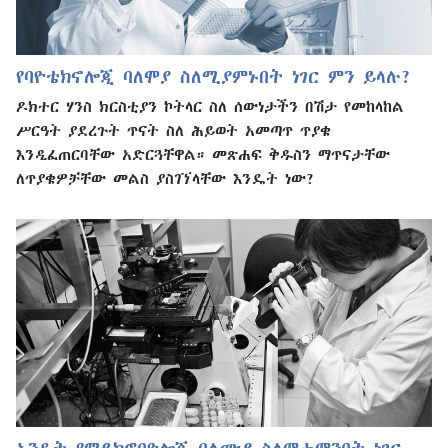
የባዮቴክኖሎጂ ባለሞያ ስለሚያምኑበት ነገር ምን ይላሉ?
ዶክተር ሃንስ ክርስቲያን ኮትላር ስለ ሰውነታችን በሽታ የመከላከል
ሥርዓት ያደረጉት ጥናት ስለ ሕይወት አመጣጥ ጥያቄ
እንዲፈጠርባቸው አድርጓቸዋል። መጽሐፍ ቅዱስን ማጥናታቸው
ለጥያቄዎቻቸው መልስ ያስገኘላቸው እንዴት ነው?