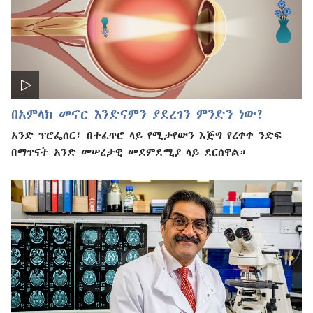
በአምላክ መኖር እንድናምን ያደረገን ምንድን ነው?
አንድ ፕሮፌሰር፣ በተፈጥሮ ላይ የሚታየውን እጅግ የረቀቀ ንድፍ
በማጥናት አንድ መሠረታዊ መደምደሚያ ላይ ደርሰዋል።