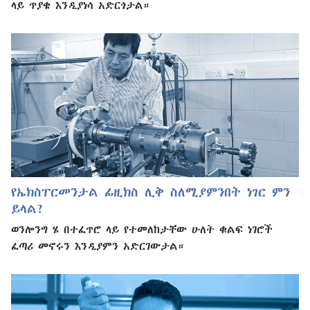
ላይ ጥያቄ እንዲያነሳ አድርጎታል።
የኤክስፐርመንታል ፊዚክስ ሊቅ ስለሚያምንበት ነገር ምን
ይላል?
ወንሎንግ ሄ በተፈጥሮ ላይ የተመለከታቸው ሁለት ቁልፍ ነገሮች
ፈጣሪ መኖሩን እንዲያምን አድርገውታል።