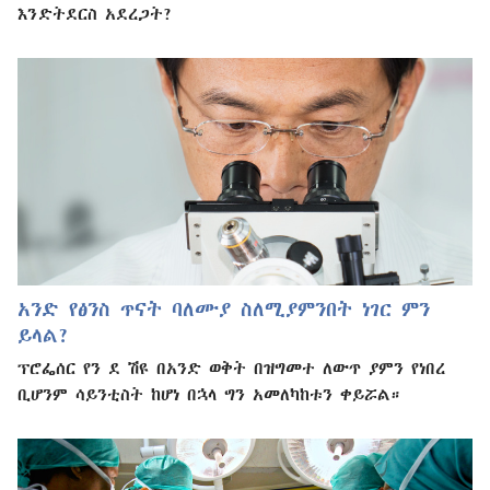
እንድትደርስ አደረጋት?
አንድ የፅንስ ጥናት ባለሙያ ስለሚያምንበት ነገር ምን
ይላል?
ፕሮፌሰር የን ደ ሽዩ በአንድ ወቅት በዝግመተ ለውጥ ያምን የነበረ
ቢሆንም ሳይንቲስት ከሆነ በኋላ ግን አመለካከቱን ቀይሯል።