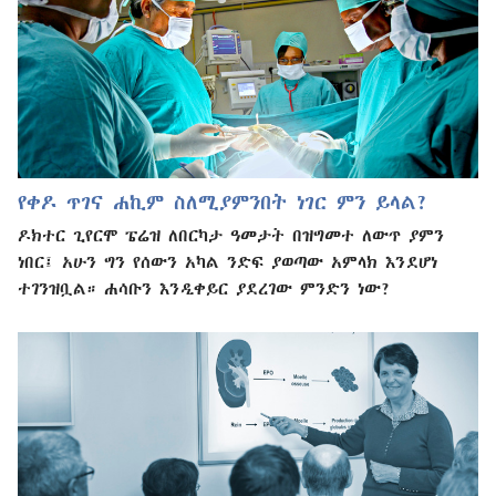
የቀዶ ጥገና ሐኪም ስለሚያምንበት ነገር ምን ይላል?
ዶክተር ጊየርሞ ፔሬዝ ለበርካታ ዓመታት በዝግመተ ለውጥ ያምን
ነበር፤ አሁን ግን የሰውን አካል ንድፍ ያወጣው አምላክ እንደሆነ
ተገንዝቧል። ሐሳቡን እንዲቀይር ያደረገው ምንድን ነው?