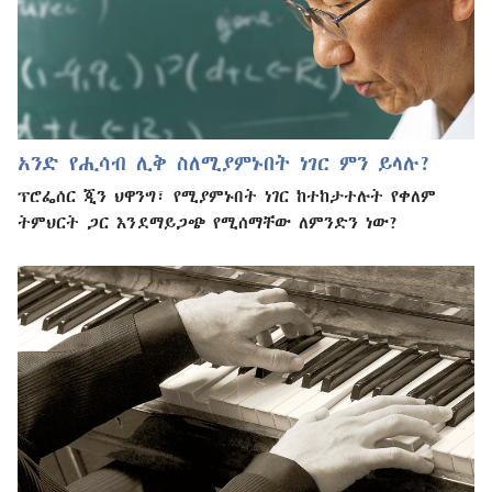
አንድ የሒሳብ ሊቅ ስለሚያምኑበት ነገር ምን ይላሉ?
ፕሮፌሰር ጂን ህዋንግ፣ የሚያምኑበት ነገር ከተከታተሉት የቀለም
ትምህርት ጋር እንደማይጋጭ የሚሰማቸው ለምንድን ነው?