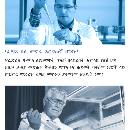
‘ፈጣሪ ስለ መኖሩ እርግጠኛ ሆንኩ’
ፍሬድሪክ ዱሙላ ለሃይማኖት ጥላቻ ስላደረበት አምላክ የለሽ ሆኖ
ነበር። ታዲያ መጽሐፍ ቅዱስን ማጥናቱና ሕይወት ባላቸው ነገሮች ላይ
ምርምር ማድረጉ ፈጣሪ መኖሩን ያሳመነው እንዴት ነው?