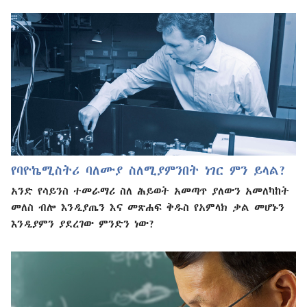
የባዮኬሚስትሪ ባለሙያ ስለሚያምንበት ነገር ምን ይላል?
አንድ የሳይንስ ተመራማሪ ስለ ሕይወት አመጣጥ ያለውን አመለካከት
መለስ ብሎ እንዲያጤን እና መጽሐፍ ቅዱስ የአምላክ ቃል መሆኑን
እንዲያምን ያደረገው ምንድን ነው?