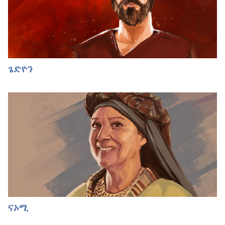
ጌድዮን
ናኦሚ