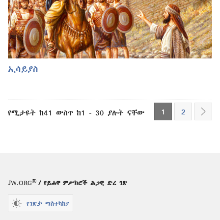
ኢሳይያስ
1
2
የሚታዩት ከ41 ውስጥ ከ1 - 30 ያሉት ናቸው
ቀጥል
®
JW.ORG
/ የይሖዋ ምሥክሮች ሕጋዊ ድረ ገጽ
የገጽታ ማስተካከያ