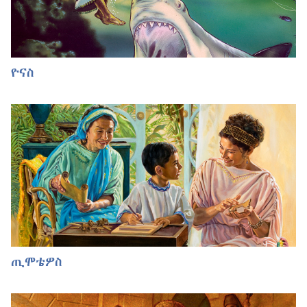
ዮናስ
ጢሞቴዎስ