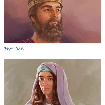
ንጉሥ ሳኦል