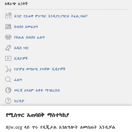
አቋራጭ ሊንኮች
አንድ የይሖዋ ምሥክር እንዲያነጋግርህ ትፈልጋለህ?
ስብሰባ ለመፈለግ
(አዲስ
ዊንዶው
የክልል ስብሰባ ፈልግ
(አዲስ
ክፈት)
ዊንዶው
አዲስ ነገር
ክፈት)
ቪዲዮዎች
የድምፅ መግለጫ ያላቸው ቪዲዮዎች
ፈልግ
መረጃ ለዓለም አቀፉ ማኅበረሰብ
እርዳታ
የሚስጥር አጠባበቅ ማስተካከያ
መዋጮዎች
(አዲስ
ዊንዶው
በjw.org ላይ ጥሩ የዲጂታል አገልግሎት ለመስጠት እንዲቻል
ክፈት)