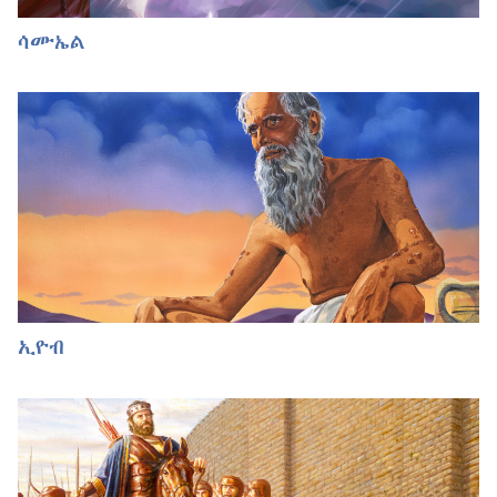
ሳሙኤል
ኢዮብ