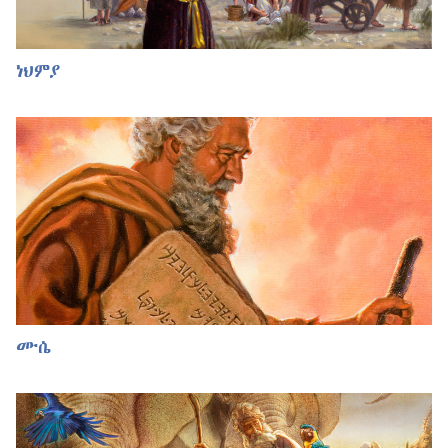
ነህምያ
ሙሴ