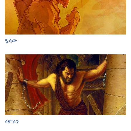
ዔሳው
ሳምሶን