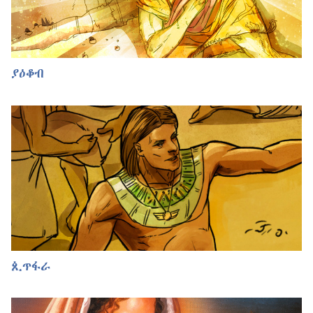
ያዕቆብ
ጲጥፋራ