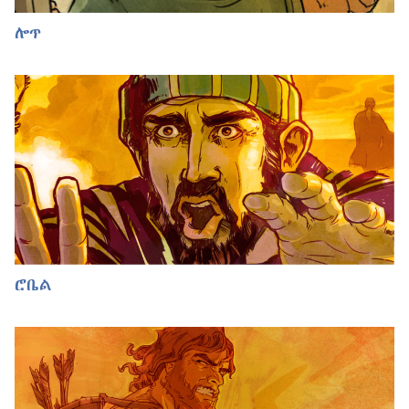
ሎጥ
ሮቤል