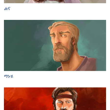
ሐና
ማኑሄ