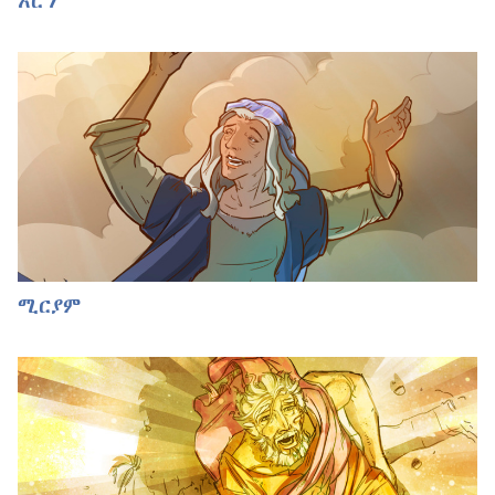
አሮን
ሚርያም