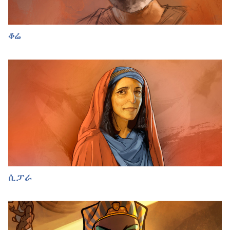
ቆሬ
ሲፓራ