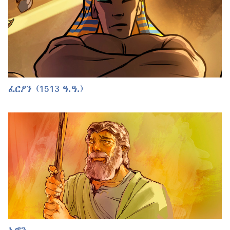
ፈርዖን (1513 ዓ.ዓ.)