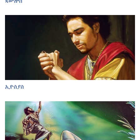
ጳውሎስ
ኢዮስያስ