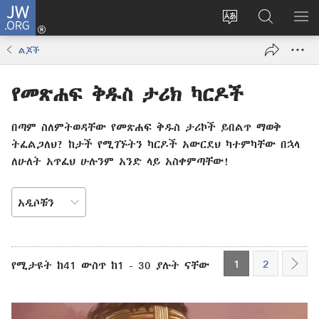
JW.ORG
ግባ
(አዲስ
የድረ
JW.ORG
መ
ዊንዶው
ገጹን
ላይ
አሳ
ልጆች
ክፈት)
ቋንቋ
መፈለጊያ
ለውጥ
የመጽሐፍ ቅዱስ ታሪክ ካርዶች
በጣም ስለምትወዳቸው የመጽሐፍ ቅዱስ ታሪኮች ይበልጥ ማወቅ
ትፈልጋለህ? ከታች የሚገኙትን ካርዶች አውርደህ ካተምካቸው በኋላ
ለሁለት አጥፈህ ሁሉንም አንድ ላይ አስቀምጣቸው!
ለይተህ
አውጣልኝ
1
2
የሚታዩት ከ41 ውስጥ ከ1 - 30 ያሉት ናቸው
ቀጥል