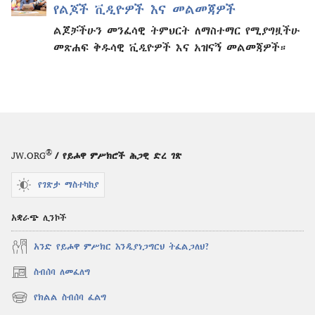
የልጆች ቪዲዮዎች እና መልመጃዎች
ልጆቻችሁን መንፈሳዊ ትምህርት ለማስተማር የሚያግዟችሁ
መጽሐፍ ቅዱሳዊ ቪዲዮዎች እና አዝናኝ መልመጃዎች።
®
JW.ORG
/ የይሖዋ ምሥክሮች ሕጋዊ ድረ ገጽ
የገጽታ ማስተካከያ
አቋራጭ ሊንኮች
አንድ የይሖዋ ምሥክር እንዲያነጋግርህ ትፈልጋለህ?
ስብሰባ ለመፈለግ
(አዲስ
ዊንዶው
የክልል ስብሰባ ፈልግ
(አዲስ
ክፈት)