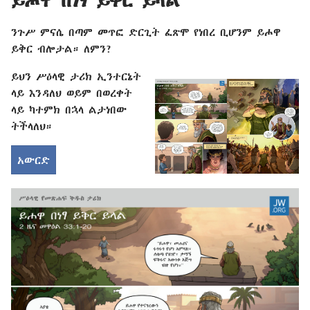
ይሖዋ በነፃ ይቅር ይላል
ንጉሥ ምናሴ በጣም መጥፎ ድርጊት ፈጽሞ የነበረ ቢሆንም ይሖዋ
ይቅር ብሎታል። ለምን?
ይህን ሥዕላዊ ታሪክ ኢንተርኔት
ላይ እንዳለህ ወይም በወረቀት
ላይ ካተምክ በኋላ ልታነበው
ትችላለህ።
አውርድ