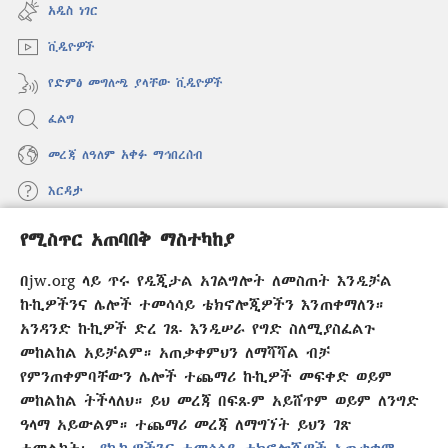
ዊንዶው
አዲስ ነገር
ክፈት)
ቪዲዮዎች
የድምፅ መግለጫ ያላቸው ቪዲዮዎች
ፈልግ
መረጃ ለዓለም አቀፉ ማኅበረሰብ
እርዳታ
የሚስጥር አጠባበቅ ማስተካከያ
መዋጮዎች
(አዲስ
ዊንዶው
በjw.org ላይ ጥሩ የዲጂታል አገልግሎት ለመስጠት እንዲቻል
ክፈት)
የመጠበቂያ ግንብ የኢንተርኔት ቤተ መጻሕፍት
ኩኪዎችንና ሌሎች ተመሳሳይ ቴክኖሎጂዎችን እንጠቀማለን።
(አዲስ
ዊንዶው
አንዳንድ ኩኪዎች ድረ ገጹ እንዲሠራ የግድ ስለሚያስፈልጉ
®
JW Hub
ክፈት)
መከልከል አይቻልም። አጠቃቀምህን ለማሻሻል ብቻ
(አዲስ
ዊንዶው
የምንጠቀምባቸውን ሌሎች ተጨማሪ ኩኪዎች መፍቀድ ወይም
®
JW Library
አፕሊኬሽን
ክፈት)
መከልከል ትችላለህ። ይህ መረጃ በፍጹም አይሸጥም ወይም ለንግድ
ዓላማ አይውልም። ተጨማሪ መረጃ ለማግኘት ይህን ገጽ