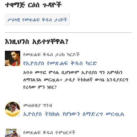
ተዛማጅ ርዕሰ ጉዳዮች
ሥዕላዊ የመጽሐፍ ቅዱስ ታሪኮች
እነዚህንስ አይተሃቸዋል?
የመጽሐፍ ቅዱስ ታሪክ ካርዶች
የኢዮስያስ የመጽሐፍ ቅዱስ ካርድ
አባቱ መጥፎ ምሳሌ ቢሆነውም ኢዮስያስ ግን አምላክን
ለማገልገል መርጧል። ታዲያ ትክክለኛ ውሳኔ እንዲያደርግ
የረዳው ምን ነበር?
መጠበቂያ ግንብ
ኢዮስያስ ትክክል የሆነውን ለማድረግ መርጧል
የመጽሐፍ ቅዱስ ትምህርቶች