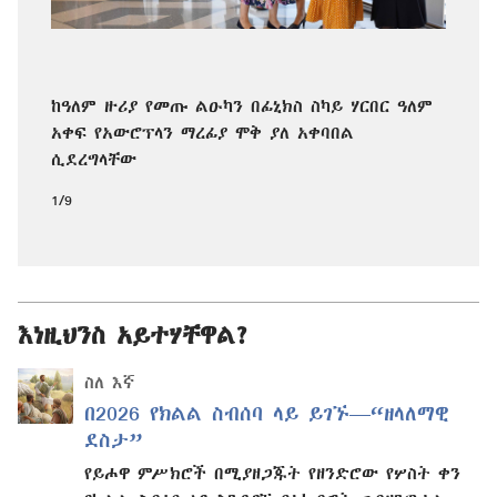
ከዓለም ዙሪያ የመጡ ልዑካን በፊኒክስ ስካይ ሃርበር ዓለም
አቀፍ የአውሮፕላን ማረፊያ ሞቅ ያለ አቀባበል
ሲደረግላቸው
1/9
እነዚህንስ አይተሃቸዋል?
ስለ እኛ
በ2026 የክልል ስብሰባ ላይ ይገኙ—“ዘላለማዊ
ደስታ”
የይሖዋ ምሥክሮች በሚያዘጋጁት የዘንድሮው የሦስት ቀን