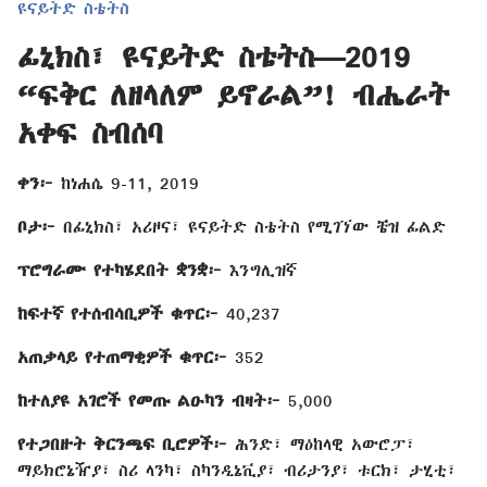
ዩናይትድ ስቴትስ
ፊኒክስ፣ ዩናይትድ ስቴትስ—2019
“ፍቅር ለዘላለም ይኖራል”! ብሔራት
አቀፍ ስብሰባ
ቀን፦
ከነሐሴ 9-11, 2019
ቦታ፦
በፊኒክስ፣ አሪዞና፣ ዩናይትድ ስቴትስ የሚገኘው ቼዝ ፊልድ
ፕሮግራሙ የተካሄደበት ቋንቋ፦
እንግሊዝኛ
ከፍተኛ የተሰብሳቢዎች ቁጥር፦
40,237
አጠቃላይ የተጠማቂዎች ቁጥር፦
352
ከተለያዩ አገሮች የመጡ ልዑካን ብዛት፦
5,000
የተጋበዙት ቅርንጫፍ ቢሮዎች፦
ሕንድ፣ ማዕከላዊ አውሮፓ፣
ማይክሮኔዥያ፣ ስሪ ላንካ፣ ስካንዲኔቪያ፣ ብሪታንያ፣ ቱርክ፣ ታሂቲ፣