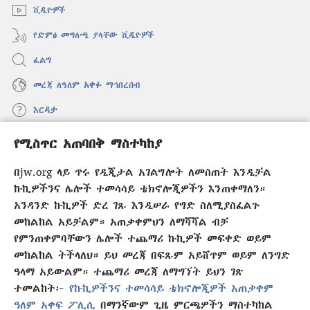
ቪዲዮዎች
የድምፅ መግለጫ ያላቸው ቪዲዮዎች
ፈልግ
መረጃ ለዓለም አቀፉ ማኅበረሰብ
እርዳታ
የሚስጥር አጠባበቅ ማስተካከያ
መዋጮዎች
(አዲስ
ዊንዶው
በjw.org ላይ ጥሩ የዲጂታል አገልግሎት ለመስጠት እንዲቻል
ክፈት)
የመጠበቂያ ግንብ የኢንተርኔት ቤተ መጻሕፍት
ኩኪዎችንና ሌሎች ተመሳሳይ ቴክኖሎጂዎችን እንጠቀማለን።
(አዲስ
ዊንዶው
አንዳንድ ኩኪዎች ድረ ገጹ እንዲሠራ የግድ ስለሚያስፈልጉ
®
JW Hub
ክፈት)
መከልከል አይቻልም። አጠቃቀምህን ለማሻሻል ብቻ
(አዲስ
ዊንዶው
የምንጠቀምባቸውን ሌሎች ተጨማሪ ኩኪዎች መፍቀድ ወይም
®
JW Library
አፕሊኬሽን
ክፈት)
መከልከል ትችላለህ። ይህ መረጃ በፍጹም አይሸጥም ወይም ለንግድ
ዓላማ አይውልም። ተጨማሪ መረጃ ለማግኘት ይህን ገጽ
ተመልከት፦
የኩኪዎችንና ተመሳሳይ ቴክኖሎጂዎች አጠቃቀም
ዓለም አቀፍ ፖሊሲ
በማንኛውም ጊዜ ምርጫዎችን ማስተካከል