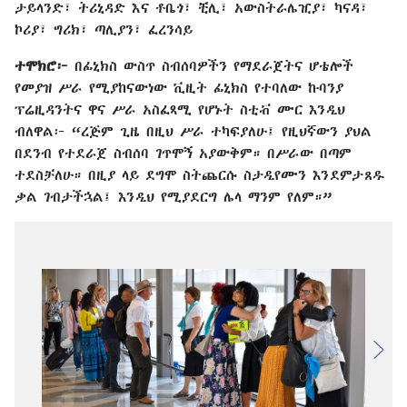
ታይላንድ፣ ትሪኒዳድ እና ቶቤጎ፣ ቺሊ፣ አውስትራሌዢያ፣ ካናዳ፣
ኮሪያ፣ ግሪክ፣ ጣሊያን፣ ፈረንሳይ
ተሞክሮ፦
በፊኒክስ ውስጥ ስብሰባዎችን የማደራጀትና ሆቴሎች
የመያዝ ሥራ የሚያከናውነው ቪዚት ፊኒክስ የተባለው ኩባንያ
ፕሬዚዳንትና ዋና ሥራ አስፈጻሚ የሆኑት ስቲቭ ሙር እንዲህ
ብለዋል፦ “ረጅም ጊዜ በዚህ ሥራ ተካፍያለሁ፤ የዚህኛውን ያህል
በደንብ የተደራጀ ስብሰባ ገጥሞኝ አያውቅም። በሥራው በጣም
ተደስቻለሁ። በዚያ ላይ ደግሞ ስትጨርሱ ስታዲየሙን እንደምታጸዱ
ቃል ገብታችኋል፤ እንዲህ የሚያደርግ ሌላ ማንም የለም።”