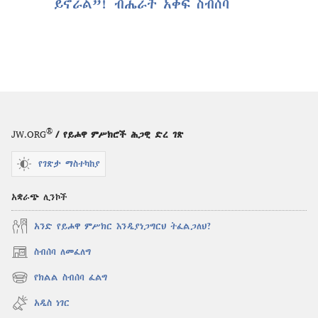
ይኖራል”! ብሔራት አቀፍ ስብሰባ
®
JW.ORG
/ የይሖዋ ምሥክሮች ሕጋዊ ድረ ገጽ
የገጽታ ማስተካከያ
አቋራጭ ሊንኮች
አንድ የይሖዋ ምሥክር እንዲያነጋግርህ ትፈልጋለህ?
ስብሰባ ለመፈለግ
(አዲስ
ዊንዶው
የክልል ስብሰባ ፈልግ
(አዲስ
ክፈት)
ዊንዶው
አዲስ ነገር
ክፈት)