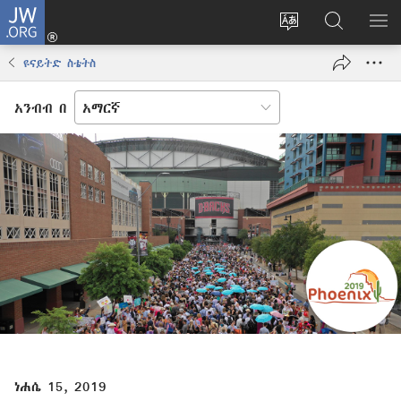
JW.ORG
ግባ
(አዲስ
የድረ
JW.ORG
መ
ዊንዶው
ገጹን
ላይ
አሳ
ዩናይትድ ስቴትስ
ክፈት)
ቋንቋ
መፈለጊያ
ለውጥ
አንብብ በ
ነሐሴ 15, 2019