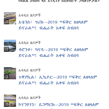
የክልል ስብሰባ ላይ እንዲገኙ በአክብሮት ጋብዘንዎታል።
አዳዲስ ዜናዎች
አቴንስ፣ ግሪክ—2019 “ፍቅር ለዘላለም
ይኖራል”! ብሔራት አቀፍ ስብሰባ
አዳዲስ ዜናዎች
ቶሮንቶ፣ ካናዳ—2019 “ፍቅር ለዘላለም
ይኖራል”! ብሔራት አቀፍ ስብሰባ
አዳዲስ ዜናዎች
ጉዋያኪል፣ ኢኳዶር—2019 “ፍቅር ለዘላለም
ይኖራል”! ብሔራት አቀፍ ስብሰባ
አዳዲስ ዜናዎች
ኮፐንሃገን፣ ዴንማርክ—2019 “ፍቅር ለዘላለም