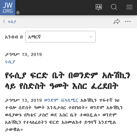
JW.ORG
ግባ
(አዲስ
የድረ
JW.ORG
መ
ዊንዶው
ገጹን
ላይ
አሳ
ሩሲያ
ክፈት)
ቋንቋ
መፈለጊያ
ለውጥ
አንብብ በ
ታኅሣሥ 13, 2019
ሩሲያ
የሩሲያ ፍርድ ቤት በወንድም አሉሽኪን
ላይ የስድስት ዓመት እስር ፈረደበት
ታኅሣሥ 13, 2019
ወንድም ቭላዲሚር
አሉሽኪን ጥፋተኛ ነህ
ተብሎ ስድስት ዓመት እንዲታሰር ተበየነበት። ወንድም አሉሽኪን
ወዲያውኑ በካቴና ታስሮ ወደ እስር ቤት ተወስዷል። ወንድም
አሉሽኪን የተላለፈበትን ፍርድ አስመልክቶ ይግባኝ እንደሚል
ታውቋል።