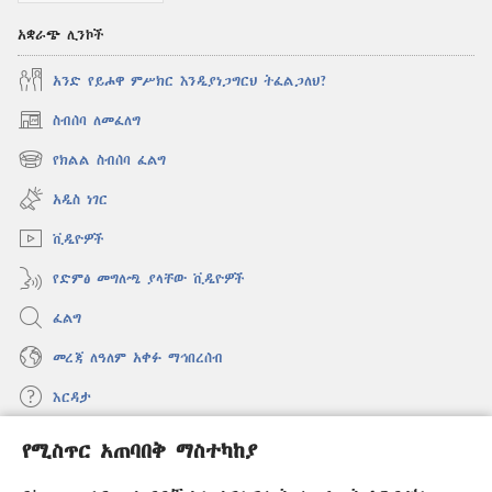
አቋራጭ ሊንኮች
አንድ የይሖዋ ምሥክር እንዲያነጋግርህ ትፈልጋለህ?
ስብሰባ ለመፈለግ
(አዲስ
ዊንዶው
የክልል ስብሰባ ፈልግ
(አዲስ
ክፈት)
ዊንዶው
አዲስ ነገር
ክፈት)
ቪዲዮዎች
የድምፅ መግለጫ ያላቸው ቪዲዮዎች
ፈልግ
መረጃ ለዓለም አቀፉ ማኅበረሰብ
እርዳታ
የሚስጥር አጠባበቅ ማስተካከያ
መዋጮዎች
(አዲስ
ዊንዶው