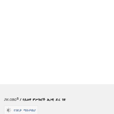
®
JW.ORG
/ የይሖዋ ምሥክሮች ሕጋዊ ድረ ገጽ
የገጽታ ማስተካከያ