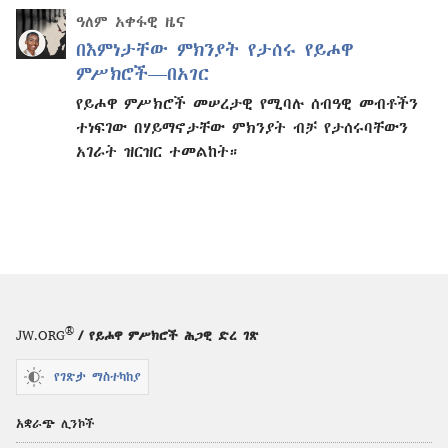
ዓለም አቀፋዊ ዜና
በእምነታቸው ምክንያት የታሰሩ የይሖዋ
ምሥክሮች—በአገር
የይሖዋ ምሥክሮች መሠረታዊ የሚባሉ ሰብዓዊ መብቶችን
ተነፍገው በሃይማኖታቸው ምክንያት ብቻ የታሰሩባቸውን
አገራት ዝርዝር ተመልከት።
®
JW.ORG
/ የይሖዋ ምሥክሮች ሕጋዊ ድረ ገጽ
የገጽታ ማስተካከያ
አቋራጭ ሊንኮች