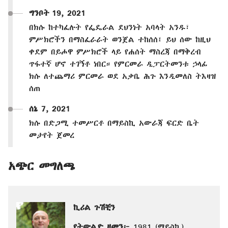
ግንቦት 19, 2021
በክሱ ከተካፈሉት የፌዴራል ደህንነት አባላት አንዱ፣
ምሥክሮችን በማስፈራራት ወንጀል ተከሰሰ፤ ይህ ሰው ከዚህ
ቀደም በይሖዋ ምሥክሮች ላይ የሐሰት ማስረጃ በማቅረብ
ጥፋተኛ ሆኖ ተገኝቶ ነበር። የምርመራ ዲፓርትመንቱ ኃላፊ
ክሱ ለተጨማሪ ምርመራ ወደ አቃቤ ሕጉ እንዲመለስ ትእዛዝ
ሰጠ
ሰኔ 7, 2021
ክሱ በድጋሚ ተመሥርቶ በማይስኪ አውራጃ ፍርድ ቤት
መታየት ጀመረ
አጭር መግለጫ
ኪሪል ጉሽቺን
የትውልድ ዘመን፦
1981 (ማይስኪ)