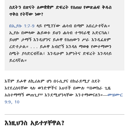
ስደትን በጽናት ለመቋቋም ድፍረት የሰጠህ የመጽሐፍ ቅዱስ
ጥቅስ የትኛው ነው?
በኢያሱ 1:7-9
ላይ የሚገኘው ሐሳብ በጣም አበረታቶኛል።
ኢያሱ በመላው ሕይወቱ ይህን ሐሳብ ተግባራዊ አድርጓል፤
ይህም ታማኝ እንዲሆንና ይሖዋ የሰጠውን ሥራ እንዲፈጽም
ረድቶታል። . . . ይሖዋ አብሮኝ እንዳለ ማወቄ የመተማመን
ስሜት ያሳድርብኛል፤ እንዲሁም እምነትና ድፍረት እንዳሳይ
ይረዳኛል።
እኛም ይሖዋ ለኪሪልም ሆነ በሩሲያና በክራይሚያ ስደት
እየደረሰባቸው ላሉ ወንድሞችና እህቶች በሙሉ “በመከራ ጊዜ
አስተማማኝ መጠጊያ” እንደሚሆንላቸው እንተማመናለን።—
መዝሙር
9:9, 10
እነዚህንስ አይተሃቸዋል?