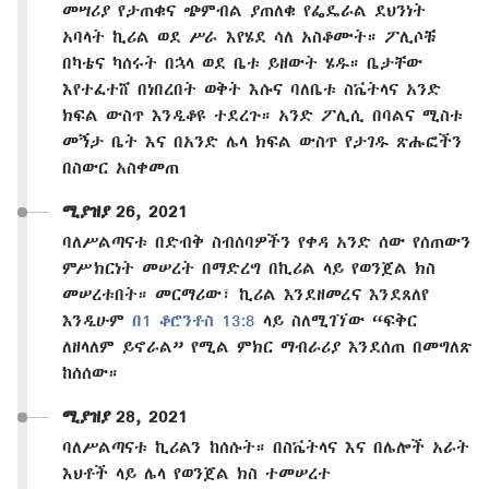
መሣሪያ የታጠቁና ጭምብል ያጠለቁ የፌዴራል ደህንነት
አባላት ኪሪል ወደ ሥራ እየሄደ ሳለ አስቆሙት። ፖሊሶቹ
በካቴና ካሰሩት በኋላ ወደ ቤቱ ይዘውት ሄዱ። ቤታቸው
እየተፈተሸ በነበረበት ወቅት እሱና ባለቤቱ ስቬትላና አንድ
ክፍል ውስጥ እንዲቆዩ ተደረጉ። አንድ ፖሊሲ በባልና ሚስቱ
መኝታ ቤት እና በአንድ ሌላ ክፍል ውስጥ የታገዱ ጽሑፎችን
በስውር አስቀመጠ
ሚያዝያ 26, 2021
ባለሥልጣናቱ በድብቅ ስብሰባዎችን የቀዳ አንድ ሰው የሰጠውን
ምሥክርነት መሠረት በማድረግ በኪሪል ላይ የወንጀል ክስ
መሠረቱበት። መርማሪው፣ ኪሪል እንደዘመረና እንደጸለየ
እንዲሁም
በ1 ቆሮንቶስ 13:8
ላይ ስለሚገኘው “ፍቅር
ለዘላለም ይኖራል” የሚል ምክር ማብራሪያ እንደሰጠ በመግለጽ
ከሰሰው።
ሚያዝያ 28, 2021
ባለሥልጣናቱ ኪሪልን ከሰሱት። በስቬትላና እና በሌሎች አራት
እህቶች ላይ ሌላ የወንጀል ክስ ተመሠረተ