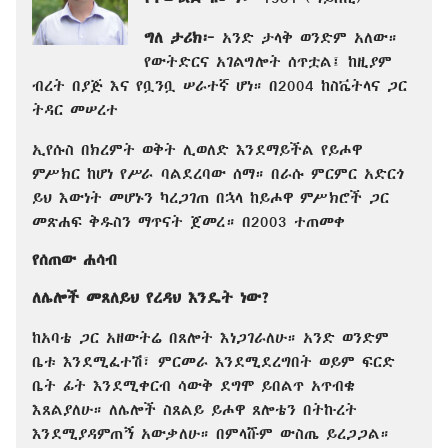
ግለ ታሪክ፦
አንድ ታላቅ ወንድም አለው።
የውትድርና አገልግሎት ሰጥቷል፤ ከዚያም
ብረት በያጅ እና የቧንቧ ሠራተኛ ሆነ። በ2004 ከስቬትላና ጋር
ትዳር መሠረተ
ኢየሱስ በክረምት ወቅት ሊወለድ እንደማይችል የይሖዋ
ምሥክር ከሆነ የሥራ ባልደረባው ሰማ። በራሱ ምርምር አድርጎ
ይህ እውነት መሆኑን ካረጋገጠ በኋላ ከይሖዋ ምሥክሮች ጋር
መጽሐፍ ቅዱስን ማጥናት ጀመረ። በ2003 ተጠመቀ
የሰጠው ሐሳብ
ለሌሎች መጸለይህ የረዳህ እንዴት ነው?
ከአባቴ ጋር አዘውትሬ በጸሎት እነጋገራለሁ። አንድ ወንድም
ቤቱ እንደሚፈተሽ፣ ምርመራ እንደሚደረግበት ወይም ፍርድ
ቤት ፊት እንደሚቀርብ ሳውቅ ደግሞ ይበልጥ አጥብቄ
እጸልያለሁ። ለሌሎች ስጸልይ ይሖዋ ጸሎቴን በትኩረት
እንደሚያዳምጠኝ አውቃለሁ። በምላሹም ውስጤ ይረጋጋል።