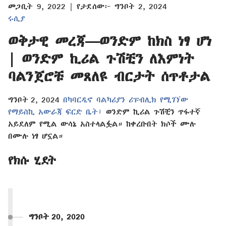
መጋቢት 9, 2022 | የታደሰው፦ ግንቦት 2, 2024
ሩሲያ
ወቅታዊ መረጃ—ወንድም ከክስ ነፃ ሆነ
| ወንድም ኪሪል ጉሽቺን ለእምነት
ባልንጀሮቹ መጸለዩ ብርታት ሰጥቶታል
ግንቦት 2, 2024
በካባርዲኖ ባልካሪያን ሪፑብሊክ የሚገኘው
የማይስኪ አውራጃ ፍርድ ቤት፣
ወንድም ኪሪል ጉሽቺን ጥፋተኛ
አይደለም የሚል ውሳኔ አስተላልፏል። ከቀረቡበት ክሶች ሙሉ
በሙሉ ነፃ ሆኗል።
የክሱ ሂደት
ግንቦት 20, 2020