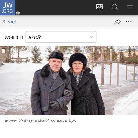
JW.ORG
ግባ
(አዲስ
የድረ
JW.ORG
መ
ዊንዶው
ገጹን
ላይ
አሳ
ሩሲያ
ክፈት)
ቋንቋ
መፈለጊያ
ለውጥ
አንብብ በ
ወንድም ቭላዲሚር ባይካሎቭ እና ባለቤቱ ኢሪና