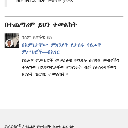
ክሱ በፍርድ ቤት መታየት ጀመረ
በተጨማሪም ይህን ተመልከት
ዓለም አቀፋዊ ዜና
በእምነታቸው ምክንያት የታሰሩ የይሖዋ
ምሥክሮች—በአገር
የይሖዋ ምሥክሮች መሠረታዊ የሚባሉ ሰብዓዊ መብቶችን
ተነፍገው በሃይማኖታቸው ምክንያት ብቻ የታሰሩባቸውን
አገራት ዝርዝር ተመልከት።
®
JW.ORG
/ የይሖዋ ምሥክሮች ሕጋዊ ድረ ገጽ