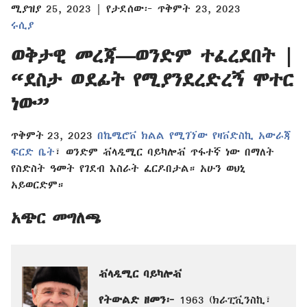
ሚያዝያ 25, 2023 | የታደሰው፦ ጥቅምት 23, 2023
ሩሲያ
ወቅታዊ መረጃ—ወንድም ተፈረደበት |
“ደስታ ወደፊት የሚያንደረድረኝ ሞተር
ነው”
ጥቅምት 23, 2023
በኬሜሮቮ ክልል የሚገኘው የዛቮድስኪ አውራጃ
ፍርድ ቤት
፣ ወንድም ቭላዲሚር ባይካሎቭ ጥፋተኛ ነው በማለት
የስድስት ዓመት የገደብ እስራት ፈርዶበታል። አሁን ወህኒ
አይወርድም።
አጭር መግለጫ
ቭላዲሚር ባይካሎቭ
የትውልድ ዘመን፦
1963 (ክራፒቪንስኪ፣