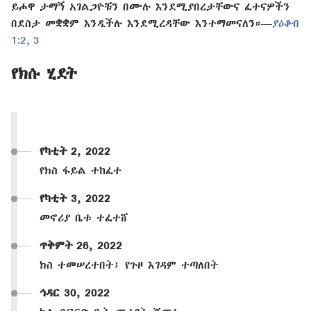
ይሖዋ ታማኝ አገልጋዮቹን በሙሉ እንደሚያበረታቸውና ፈተናዎችን
በደስታ መቋቋም እንዲችሉ እንደሚረዳቸው እንተማመናለን።—
ያዕቆብ
1:2, 3
የክሱ ሂደት
የካቲት 2, 2022
የክስ ፋይል ተከፈተ
የካቲት 3, 2022
መኖሪያ ቤቱ ተፈተሸ
ጥቅምት 26, 2022
ክስ ተመሠረተበት፤ የጉዞ እገዳም ተጣለበት
ኅዳር 30, 2022