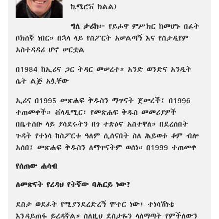
ኬሜሮቮ ክልል)
ግለ ታሪክ፦
የይሖዋ ምሥክር ከመሆኑ በፊት
ቦክሰኛ ነበር። በኋላ ላይ የስፖርት አሠልጣኝ እና የስታዲየም
አስተዳዳሪ ሆኖ ሠርቷል
በ1984 ከኢሪና ጋር ትዳር መሠረተ። አንድ ወንድና አንዲት
ሴት ልጅ አሏቸው
ኢሪና በ1995 መጽሐፍ ቅዱስን ማጥናት ጀመረች፤ በ1996
ተጠመቀች። ቭላዲሚር፣ የመጽሐፍ ቅዱስ መመሪያዎች
በቤተሰቡ ላይ ያሳደሩትን በጎ ተጽዕኖ አስተዋለ። በደረሰበት
ጉዳት የተነሳ ከስፖርቱ ዓለም ሲሰናበት ስለ ሕይወቱ ቆም ብሎ
አሰበ፤ መጽሐፍ ቅዱስን ለማጥናትም ወሰነ። በ1999 ተጠመቀ
የሰጠው ሐሳብ
ለመጽናት የረዳህ የትኛው ባሕርይ ነው?
ደስታ ወደፊት የሚያንደረድረኝ ሞተር ነው፤ ተነሳሽነቴ
እንዳይጠፋ ይረዳኛል። ስለዚህ ደስታዬን ላለማጣት የምችለውን