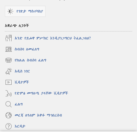
የገጽታ ማስተካከያ
አቋራጭ ሊንኮች
አንድ የይሖዋ ምሥክር እንዲያነጋግርህ ትፈልጋለህ?
ስብሰባ ለመፈለግ
(አዲስ
ዊንዶው
የክልል ስብሰባ ፈልግ
(አዲስ
ክፈት)
ዊንዶው
አዲስ ነገር
ክፈት)
ቪዲዮዎች
የድምፅ መግለጫ ያላቸው ቪዲዮዎች
ፈልግ
መረጃ ለዓለም አቀፉ ማኅበረሰብ
እርዳታ