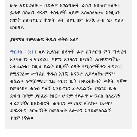
ሁሉ አደርጋለሁ፦ በይሖዋ አገልግሎት ራሴን አስጠምዳለሁ፣
ይሖዋ በሰጠን ግሩም ተስፋዎች ላይም አሰላስላለሁ። እነዚህን
ነገሮች ስለማደርግ ችሎት ፊት ስቀርብም እንኳ ፊቴ ላይ ደስታ
ይነበባል።
ያጽናናህ የመጽሐፍ ቅዱስ ጥቅስ አለ?
ማርቆስ 13:11
ላይ ኢየሱስ በዳኞች ፊት ስንቀርብ ምን ማድረግ
እንዳለብን ተናግሯል፤ “ምን እንላለን በማለት አስቀድማችሁ
አትጨነቁ፤ ከዚህ ይልቅ በዚያች ሰዓት የሚሰጣችሁን ተናገሩ፤
የሚናገረው መንፈስ ቅዱስ እንጂ እናንተ አይደላችሁምና”
ብሏል። ለመጀመሪያ ጊዜ ፍርድ ቤት በቀረብኩበት ወቅት ዳኛው
የመከላከያ ሐሳብ ካለኝ እንድናገር ፈቀዱልኝ። የፍርድ ቤቱ
ድባብ በጣም ያስፈራ ነበር። ሆኖም የይሖዋ መንፈስ ስለረዳኝ
ተረጋግቼና በአክብሮት ሐሳቤን መግለጽ ቻልኩ። ይሖዋ፣
ድፍረትና ቁርጠኝነት በመስጠት ጸሎቴን እንደመለሰልኝ
ተሰምቶኛል።