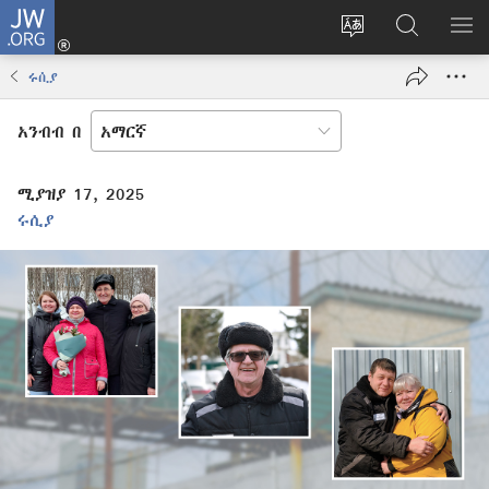
JW.ORG
ግባ
(አዲስ
የድረ
JW.ORG
መ
ዊንዶው
ገጹን
ላይ
አሳ
ሩሲያ
ክፈት)
ቋንቋ
መፈለጊያ
ለውጥ
አንብብ በ
ሚያዝያ 17, 2025
ሩሲያ