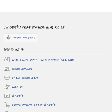
®
JW.ORG
/ የይሖዋ ምሥክሮች ሕጋዊ ድረ ገጽ
የገጽታ ማስተካከያ
አቋራጭ ሊንኮች
አንድ የይሖዋ ምሥክር እንዲያነጋግርህ ትፈልጋለህ?
ስብሰባ ለመፈለግ
(አዲስ
ዊንዶው
የክልል ስብሰባ ፈልግ
(አዲስ
ክፈት)
ዊንዶው
አዲስ ነገር
ክፈት)
ቪዲዮዎች
የድምፅ መግለጫ ያላቸው ቪዲዮዎች