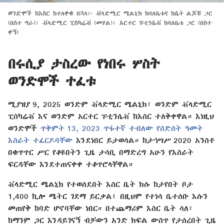
ወንድሞች ከእስር ከተለቀቁ በኋላ፦ ቭላድሚር ሜልኒክ ከባለቤቱና ከሴት ልጆቹ ጋር
(በስተ ግራ)፣ ቭላድሚር ፒስካሬቭ (መሃል)፣ አርተር ፑቲንሴቭ ከባለቤቱ ጋር (በስተ
ቀኝ)
በሩሲያ ታስረው የነበሩ ሦስት
ወንድሞች ተፈቱ
ሚያዝያ 9, 2025 ወንድም ቭላድሚር ሜልኒክ፣ ወንድም ቭላድሚር
ፒስካሬቭ እና ወንድም አርተር ፑቲንሴቭ ከእስር ተለቅቀዋል። እነዚህ
ወንድሞች
ጥቅምት 13, 2023 ጥፋተኛ ተብለው የስድስት ዓመት
እስራት ተፈርዶባቸው
እንደነበር ይታወሳል። ከታኅሣሥ 2020 አንስቶ
በቁጥጥር ሥር የቆዩበትን ጊዜ ታሳቢ በማድረግ አሁን የእስራት
ፍርዳቸው እንደተጠናቀቀ ተቆጥሮላቸዋል።
ቭላድሚር ሜልኒክ የተወሰደበት እስር ቤት ክሱ ከታየበት ቦታ
1,400 ኪሎ ሜትር ገደማ ይርቃል፤ በዚህም የተነሳ ቤተሰቡ እሱን
መጠየቅ ከባድ ሆኖባቸው ነበር። በተጨማሪም እስር ቤት ሳለ፣
ከማንም ጋር እንዳይገናኝ ብቻውን አንድ ክፍል ውስጥ የታሰረበት ጊዜ