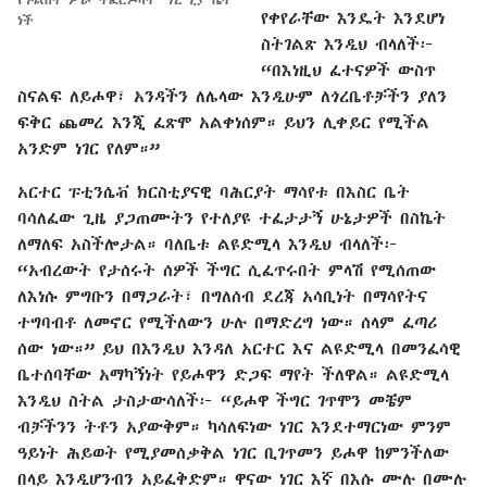
የቀየራቸው እንዴት እንደሆነ
ነች
ስትገልጽ እንዲህ ብላለች፦
“በእነዚህ ፈተናዎች ውስጥ
ስናልፍ ለይሖዋ፣ አንዳችን ለሌላው እንዲሁም ለጎረቤቶቻችን ያለን
ፍቅር ጨመረ እንጂ ፈጽሞ አልቀነሰም። ይህን ሊቀይር የሚችል
አንድም ነገር የለም።”
አርተር ፑቲንሴቭ ክርስቲያናዊ ባሕርያት ማሳየቱ በእስር ቤት
ባሳለፈው ጊዜ ያጋጠሙትን የተለያዩ ተፈታታኝ ሁኔታዎች በስኬት
ለማለፍ አስችሎታል። ባለቤቱ ልዩድሚላ እንዲህ ብላለች፦
“አብረውት የታሰሩት ሰዎች ችግር ሲፈጥሩበት ምላሽ የሚሰጠው
ለእነሱ ምግቡን በማጋራት፣ በግለሰብ ደረጃ አሳቢነት በማሳየትና
ተግባብቶ ለመኖር የሚችለውን ሁሉ በማድረግ ነው። ሰላም ፈጣሪ
ሰው ነው።” ይህ በእንዲህ እንዳለ አርተር እና ልዩድሚላ በመንፈሳዊ
ቤተሰባቸው አማካኝነት የይሖዋን ድጋፍ ማየት ችለዋል። ልዩድሚላ
እንዲህ ስትል ታስታውሳለች፦ “ይሖዋ ችግር ገጥሞን መቼም
ብቻችንን ትቶን አያውቅም። ካሳለፍነው ነገር እንደተማርነው ምንም
ዓይነት ሕይወት የሚያመሰቃቅል ነገር ቢገጥመን ይሖዋ ከምንችለው
በላይ እንዲሆንብን አይፈቅድም። ዋናው ነገር እኛ በእሱ ሙሉ በሙሉ