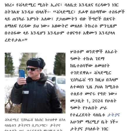
ነበረ። የቭላድሚር ሚስት ኢሪና፣ ባለቤቷ እንዲጸና የረዳውን ነገር
ስትገልጽ እንዲህ ብላለች፦ “ቭላድሚር፣ ይሖዋ በሰጣቸው ተስፋዎች
ላይ ጠንካራ እምነት አለው፤ ያጋጠሙትን ብዙ ችግሮች በጽናት
ለማለፍ የረዳው ይህ ነው። አዘውትሮ መጸለዩ ትኩረቱ ምንጊዜም
በተስፋው ላይ እንዲሆን እንዲሁም ተዘናግቶ አቋሙን እንዳያላላ
ረድቶታል።”
ሦስቱም ወንድሞች ለአራት
ዓመት ተኩል ገደማ
ከቤተሰባቸው ለመለየት
ተገድደዋል። ቭላድሚር
ፒስካሬቭ ግን ከዚህ በኋላም
ለተወሰነ ጊዜ ያህል ከሚስቱ
ተለይቶ መኖሩ የግድ ነው።
መጋቢት 1, 2024 የሁለት
ዓመት የጉልበት ሥራ
የተፈረደባት ባለቤቱ
ታትያና
ቭላድሚር ፒስካሬቭ ከእስር ከተለቀቀ በኋላ
አሁንም ማረሚያ ቤት ነች።
ባለቤቱን ታትያናን ሲያነጋግር፤ ታትያና
ታትያና ያሳለፉት ነገር
የጉልበት ሥራ ተፈርዶባት ማረሚያ ቤት