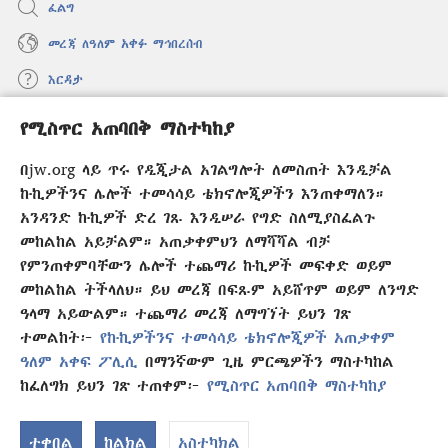
ፈልግ
መረጃ ለዓለም አቀፉ ማኅበረሰብ
እርዳታ
የሚስጥር አጠባበቅ ማስተካከያ
መዋጮዎች
(አዲስ
ዊንዶው
በjw.org ላይ ጥሩ የዲጂታል አገልግሎት ለመስጠት እንዲቻል
ክፈት)
የመጠበቂያ ግንብ የኢንተርኔት ቤተ መጻሕፍት
ኩኪዎችንና ሌሎች ተመሳሳይ ቴክኖሎጂዎችን እንጠቀማለን።
(አዲስ
ዊንዶው
አንዳንድ ኩኪዎች ድረ ገጹ እንዲሠራ የግድ ስለሚያስፈልጉ
®
JW Hub
ክፈት)
(አዲስ
መከልከል አይቻልም። አጠቃቀምህን ለማሻሻል ብቻ
ዊንዶው
የምንጠቀምባቸውን ሌሎች ተጨማሪ ኩኪዎች መፍቀድ ወይም
®
JW Library
አፕሊኬሽን
ክፈት)
መከልከል ትችላለህ። ይህ መረጃ በፍጹም አይሸጥም ወይም ለንግድ
ዓላማ አይውልም። ተጨማሪ መረጃ ለማግኘት ይህን ገጽ
ተመልከት፦
የኩኪዎችንና ተመሳሳይ ቴክኖሎጂዎች አጠቃቀም
ዓለም አቀፍ ፖሊሲ
በማንኛውም ጊዜ ምርጫዎችን ማስተካከል
Copyright
© 2026 Watch Tower Bible and Tract Society of Pennsylvania.
ከፈለግክ ይህን ገጽ ተጠቀም፦
የሚስጥር አጠባበቅ ማስተካከያ
የአጠቃቀም ውል
|
ሚስጥር የመጠበቅ ፖሊሲ
|
የሚስጥር አጠባበቅ ማስተካከያ
ተቀበል
ከልክል
አስተካክል