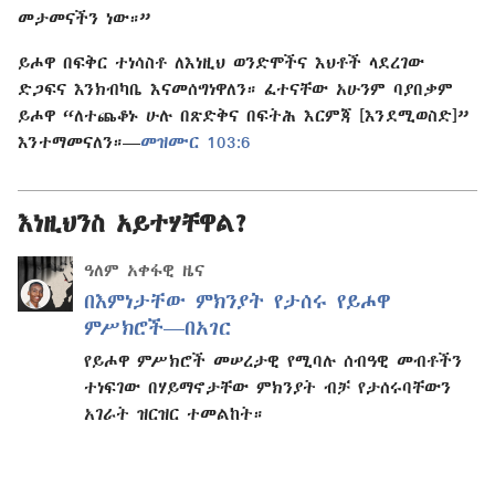
መታመናችን ነው።”
ይሖዋ በፍቅር ተነሳስቶ ለእነዚህ ወንድሞችና እህቶች ላደረገው
ድጋፍና እንክብካቤ እናመሰግነዋለን። ፈተናቸው አሁንም ባያበቃም
ይሖዋ “ለተጨቆኑ ሁሉ በጽድቅና በፍትሕ እርምጃ [እንደሚወስድ]”
እንተማመናለን።—
መዝሙር 103:6
እነዚህንስ አይተሃቸዋል?
ዓለም አቀፋዊ ዜና
በእምነታቸው ምክንያት የታሰሩ የይሖዋ
ምሥክሮች—በአገር
የይሖዋ ምሥክሮች መሠረታዊ የሚባሉ ሰብዓዊ መብቶችን
ተነፍገው በሃይማኖታቸው ምክንያት ብቻ የታሰሩባቸውን
አገራት ዝርዝር ተመልከት።