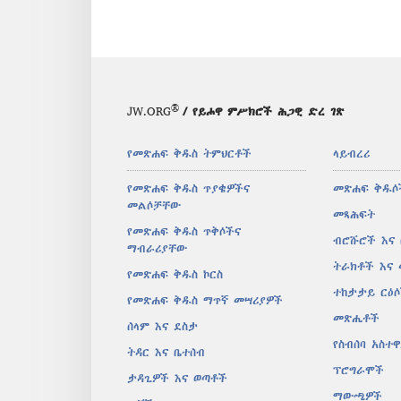
®
JW.ORG
/ የይሖዋ ምሥክሮች ሕጋዊ ድረ ገጽ
የመጽሐፍ ቅዱስ ትምህርቶች
ላይብረሪ
የመጽሐፍ ቅዱስ ጥያቄዎችና
መጽሐፍ ቅዱሶ
መልሶቻቸው
መጻሕፍት
የመጽሐፍ ቅዱስ ጥቅሶችና
ብሮሹሮች እና
ማብራሪያቸው
ትራክቶች እና
የመጽሐፍ ቅዱስ ኮርስ
ተከታታይ ርዕ
የመጽሐፍ ቅዱስ ማጥኛ መሣሪያዎች
መጽሔቶች
ሰላም እና ደስታ
የስብሰባ አስተ
ትዳር እና ቤተሰብ
ፕሮግራሞች
ታዳጊዎች እና ወጣቶች
ማውጫዎች