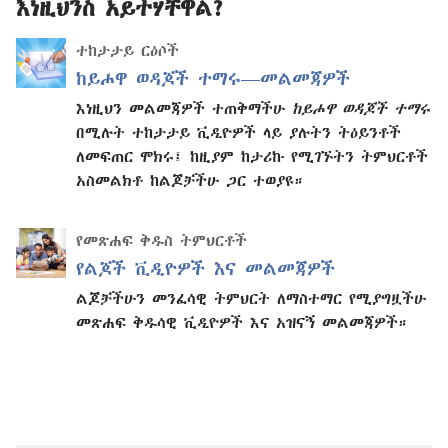
እነዚህንስ አይተሃቸዋል?
ተከታታይ ርዕሶች
ከይሖዋ ወዳጆች ተማሩ​—መልመጃዎች
እነዚህን መልመጃዎች ተጠቅማችሁ
ከይሖዋ ወዳጆች ተማሩ
በሚሉት ተከታታይ ቪዲዮዎች ላይ ያሉትን ትዕይንቶች
ለመፍጠር ሞክሩ፤ ከዚያም ከታሪኩ የሚገኙትን ትምህርቶች
አስመልክቶ ከልጆቻችሁ ጋር ተወያዩ።
የመጽሐፍ ቅዱስ ትምህርቶች
የልጆች ቪዲዮዎች እና መልመጃዎች
ልጆቻችሁን መንፈሳዊ ትምህርት ለማስተማር የሚያግዟችሁ
መጽሐፍ ቅዱሳዊ ቪዲዮዎች እና አዝናኝ መልመጃዎች።