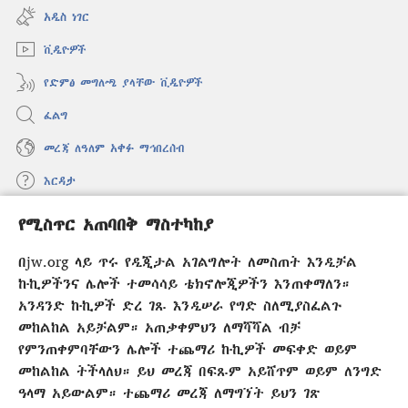
ዊንዶው
አዲስ ነገር
ክፈት)
ቪዲዮዎች
የድምፅ መግለጫ ያላቸው ቪዲዮዎች
ፈልግ
መረጃ ለዓለም አቀፉ ማኅበረሰብ
እርዳታ
የሚስጥር አጠባበቅ ማስተካከያ
መዋጮዎች
(አዲስ
ዊንዶው
በjw.org ላይ ጥሩ የዲጂታል አገልግሎት ለመስጠት እንዲቻል
ክፈት)
የመጠበቂያ ግንብ የኢንተርኔት ቤተ መጻሕፍት
ኩኪዎችንና ሌሎች ተመሳሳይ ቴክኖሎጂዎችን እንጠቀማለን።
(አዲስ
ዊንዶው
አንዳንድ ኩኪዎች ድረ ገጹ እንዲሠራ የግድ ስለሚያስፈልጉ
®
JW Hub
ክፈት)
መከልከል አይቻልም። አጠቃቀምህን ለማሻሻል ብቻ
(አዲስ
ዊንዶው
የምንጠቀምባቸውን ሌሎች ተጨማሪ ኩኪዎች መፍቀድ ወይም
®
JW Library
አፕሊኬሽን
ክፈት)
መከልከል ትችላለህ። ይህ መረጃ በፍጹም አይሸጥም ወይም ለንግድ
ዓላማ አይውልም። ተጨማሪ መረጃ ለማግኘት ይህን ገጽ