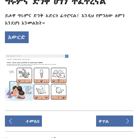
ግሩምና ድንቅ ሆነን ተፈጥረናል
ይሖዋ ግሩምና ድንቅ አድርጎ ፈጥሮናል! እንዲህ የምንለው ለምን
እንደሆነ እንመልከት።
አውርድ
ተመለስ
ቀጥል