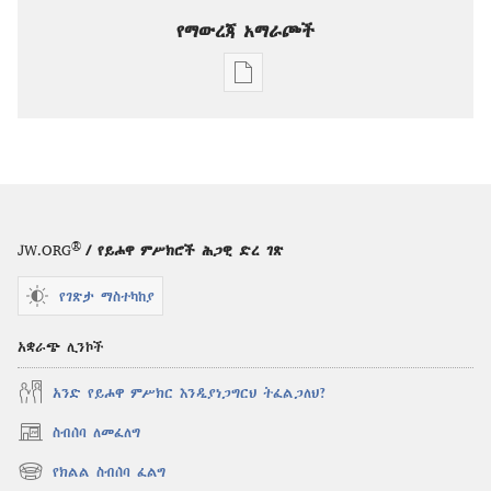
የማውረጃ አማራጮች
የሕትመት
ውጤቶችን
ማውረድ
የሚቻልባቸው
አማራጮች
የይሖዋ
ወዳጅ
®
JW.ORG
/ የይሖዋ ምሥክሮች ሕጋዊ ድረ ገጽ
ሁን
—
የገጽታ ማስተካከያ
መልመጃዎች
አቋራጭ ሊንኮች
አንድ የይሖዋ ምሥክር እንዲያነጋግርህ ትፈልጋለህ?
ስብሰባ ለመፈለግ
(አዲስ
ዊንዶው
የክልል ስብሰባ ፈልግ
(አዲስ
ክፈት)