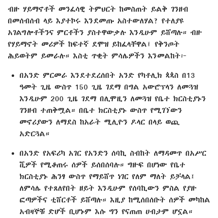
ብዙ ሃይማኖቶች መንፈሳዊ ትምህርት ከመስጠት ይልቅ ገንዘብ
በመሰብሰብ ላይ እያተኮሩ እንደመጡ አስተውለሃል? የተለያዩ
አገልግሎቶችንና ምርቶችን ያስተዋውቃሉ እንዲሁም ይሸጣሉ። ብዙ
የሃይማኖት መሪዎች ከፍተኛ ደሞዝ ይከፈላቸዋል፤ የቅንጦት
ሕይወትም ይመራሉ። እስቲ ጥቂት ምሳሌዎችን እንመልከት፦
በአንድ ምርመራ እንደተደረሰበት አንድ የካቶሊክ ጳጳስ በ13
ዓመት ጊዜ ውስጥ 150 ጊዜ ገደማ በግል አውሮፕላን ለመጓዝ
እንዲሁም 200 ጊዜ ገደማ በሊሞዚን ለመጓዝ የቤተ ክርስቲያኑን
ገንዘብ ተጠቅሟል። በቤተ ክርስቲያኑ ውስጥ የሚገኘውን
መኖሪያውን ለማደስ ከአራት ሚሊዮን ዶላር በላይ ወጪ
አድርጓል።
በአንድ የአፍሪካ አገር የአንድን ሰባኪ ስብከት ለማዳመጥ በአሥር
ሺዎች የሚቆጠሩ ሰዎች ይሰበሰባሉ። ግዙፍ በሆነው የቤተ
ክርስቲያኑ ሕንፃ ውስጥ የማይሸጥ ነገር የለም ማለት ይቻላል፤
ለምሳሌ የተጸለየበት ዘይት እንዲሁም የሰባኪውን ምስል የያዙ
ፎጣዎችና ቲሸርቶች ይሸጣሉ። እዚያ ከሚሰበሰቡት ሰዎች መካከል
አብዛኞቹ ድሆች ቢሆኑም እሱ ግን የናጠጠ ሀብታም ሆኗል።