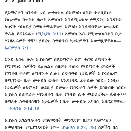
ምን ይሰማዋል?
ሃይማኖትን ከንግድ ጋር መቀላቀል በአምላክ ዘንድ ተቀባይነት
የለውም። በጥንት ዘመን አምላክን እንደሚወክሉ የሚናገሩ አንዳንድ
ካህናት ‘በክፍያ በማስተማራቸው’ አምላክ እንዳዘነባቸው መጽሐፍ
ቅዱስ ይናገራል። (
ሚክያስ 3:11
) አምላክ እሱ የሚመለክበትን ቦታ
“የዘራፊዎች ዋሻ” ያደረጉ ስግብግብ ነጋዴዎችን አውግዟቸዋል።—
ኤርምያስ 7:11
እንደ አባቱ ሁሉ ኢየሱስም በሃይማኖት ስም ትርፍ ለማግኘት
የሚሞክሩ ሰዎችን ይጠላል። በዘመኑ የነበሩ የሃይማኖት መሪዎች
የገንዘብ ጥቅም ለማግኘት ሲሉ፣ ስግብግብ ነጋዴዎች ኢየሩሳሌም
በሚገኘው ቤተ መቅደስ ውስጥ እንዲነግዱ ፈቅደው ነበር። እነዚህ
ነጋዴዎች ለአምልኮ ወደዚያ ይመጡ የነበሩትን ሰዎች ይበዘብዙ ነበር።
ኢየሱስ በድፍረት “የአባቴን ቤት የንግድ ቤት ማድረጋችሁ ይብቃ!”
በማለት ስግብግቦቹን ነጋዴዎች ከቤተ መቅደሱ አካባቢ አባርሯቸዋል።
—
ዮሐንስ 2:14-16
ኢየሱስ አገልግሎቱን ያከናወነበት መንገድም ቢሆን የአምላክን
አመለካከት የሚያንጸባርቅ ነው። (
ዮሐንስ 8:28, 29
) ሰዎችን ስለ