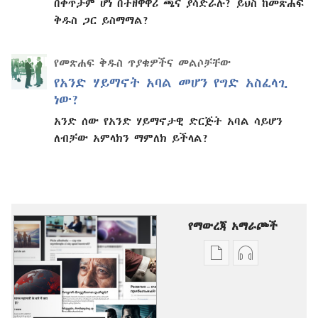
በቀጥታም ሆነ በተዘዋዋሪ ጫና ያሳድራሉ? ይህስ ከመጽሐፍ
ቅዱስ ጋር ይስማማል?
የመጽሐፍ ቅዱስ ጥያቄዎችና መልሶቻቸው
የአንድ ሃይማኖት አባል መሆን የግድ አስፈላጊ
ነው?
አንድ ሰው የአንድ ሃይማኖታዊ ድርጅት አባል ሳይሆን
ለብቻው አምላክን ማምለክ ይችላል?
የማውረጃ አማራጮች
የሕትመት
ኦዲዮዎችን
ውጤቶችን
ማውረድ
ማውረድ
የሚቻልባቸው
የሚቻልባቸው
አማራጮች