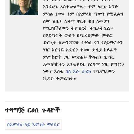
እንደሆኑ አስተውለዋል። ቶም ለዚህ አንድ
ምሳሌ ነው። ቶም በአምላክ ማመን የሚፈልግ
ሰው ነበር፤ ሌላው ቀርቶ ቄስ ለመሆን
የሚያስችለውን ትምህርት ተከታትሏል።
በሃይማኖት ውስጥ በሚፈጸመው መጥፎ
ድርጊት ከመንገሽገሹ የተነሳ ግን የሃይማኖትን
ነገር እርግፍ አድርጎ ተወ። ታዲያ ከይሖዋ
ምሥክሮች ጋር መጽሐፍ ቅዱስን ሲማር
አመለካከቱን እንዲቀይር የረዳው ነገር ምንድን
ነው? እስቲ
ስለ እሱ ታሪክ
የሚናገረውን
ቪዲዮ ተመልከት።
ተዛማጅ ርዕሰ ጉዳዮች
በአምላክ ላይ እምነት ማሳደር