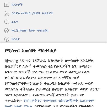
ቪዲዮዎች
የድምፅ መግለጫ ያላቸው ቪዲዮዎች
ፈልግ
መረጃ ለዓለም አቀፉ ማኅበረሰብ
እርዳታ
የሚስጥር አጠባበቅ ማስተካከያ
መዋጮዎች
(አዲስ
ዊንዶው
በjw.org ላይ ጥሩ የዲጂታል አገልግሎት ለመስጠት እንዲቻል
ክፈት)
የመጠበቂያ ግንብ የኢንተርኔት ቤተ መጻሕፍት
ኩኪዎችንና ሌሎች ተመሳሳይ ቴክኖሎጂዎችን እንጠቀማለን።
(አዲስ
ዊንዶው
አንዳንድ ኩኪዎች ድረ ገጹ እንዲሠራ የግድ ስለሚያስፈልጉ
®
JW Hub
ክፈት)
መከልከል አይቻልም። አጠቃቀምህን ለማሻሻል ብቻ
(አዲስ
ዊንዶው
የምንጠቀምባቸውን ሌሎች ተጨማሪ ኩኪዎች መፍቀድ ወይም
®
JW Library
አፕሊኬሽን
ክፈት)
መከልከል ትችላለህ። ይህ መረጃ በፍጹም አይሸጥም ወይም ለንግድ
ዓላማ አይውልም። ተጨማሪ መረጃ ለማግኘት ይህን ገጽ
ተመልከት፦
የኩኪዎችንና ተመሳሳይ ቴክኖሎጂዎች አጠቃቀም
ዓለም አቀፍ ፖሊሲ
በማንኛውም ጊዜ ምርጫዎችን ማስተካከል