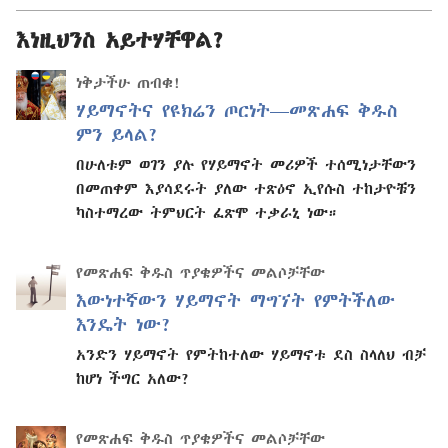
እነዚህንስ አይተሃቸዋል?
ነቅታችሁ ጠብቁ!
ሃይማኖትና የዩክሬን ጦርነት—መጽሐፍ ቅዱስ
ምን ይላል?
በሁለቱም ወገን ያሉ የሃይማኖት መሪዎች ተሰሚነታቸውን
በመጠቀም እያሳደሩት ያለው ተጽዕኖ ኢየሱስ ተከታዮቹን
ካስተማረው ትምህርት ፈጽሞ ተቃራኒ ነው።
የመጽሐፍ ቅዱስ ጥያቄዎችና መልሶቻቸው
እውነተኛውን ሃይማኖት ማግኘት የምትችለው
እንዴት ነው?
አንድን ሃይማኖት የምትከተለው ሃይማኖቱ ደስ ስላለህ ብቻ
ከሆነ ችግር አለው?
የመጽሐፍ ቅዱስ ጥያቄዎችና መልሶቻቸው