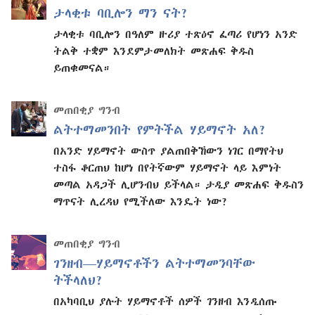
ታላቂቱ ባቢሎን ማን ናት?
ታላቂቱ ባቢሎን በዓለም ዙሪያ ተጽዕኖ ፈጣሪ የሆነን አንድ
ትልቅ ተቋም እንደምታመለክት መጽሐፍ ቅዱስ
ይጠቁመናል።
መጠበቂያ ግንብ
ልትተማመንበት የምትችል ሃይማኖት አለ?
በአንድ ሃይማኖት ውስጥ ያልጠበቅኸውን ነገር በማየትህ
ተስፋ ቆርጠህ ከሆነ በየትኛውም ሃይማኖት ላይ እምነት
መጣል አዳጋች ሊሆንብህ ይችላል። ታዲያ መጽሐፍ ቅዱስን
ማጥናት ሊረዳህ የሚችለው እንዴት ነው?
መጠበቂያ ግንብ
ገንዘብ—ሃይማኖቶችን ልትተማመንባቸው
ትችላለህ?
በአካባቢህ ያሉት ሃይማኖቶች ሰዎች ገንዘብ እንዲሰጡ