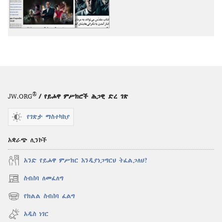
አማራጮች
ተጨማሪ
ተጨማሪ
ርዕሰ
ርዕሰ
ጉዳዮች
ጉዳዮች
®
JW.ORG
/ የይሖዋ ምሥክሮች ሕጋዊ ድረ ገጽ
የገጽታ ማስተካከያ
አቋራጭ ሊንኮች
አንድ የይሖዋ ምሥክር እንዲያነጋግርህ ትፈልጋለህ?
ስብሰባ ለመፈለግ
(አዲስ
ዊንዶው
የክልል ስብሰባ ፈልግ
(አዲስ
ክፈት)
ዊንዶው
አዲስ ነገር
ክፈት)