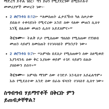
ማድረግ ይችል ነበር፤ ግን ይህን የሚያደርገው በሚከተሉት
መመሪያዎች መሠረት ነው፦
2 ቆሮንቶስ 8:12
፦
“ለመስጠት ፈቃደኝነቱ ካለ ስጦታው
ይበልጥ ተቀባይነት የሚኖረው አንድ ሰው ባለው መጠን ሲሰጥ
እንጂ በሌለው መጠን ሲሰጥ አይደለምና።”
ትርጉሙ፦
ትልቅ ቦታ የሚሰጠው ግለሰቡ የሚሰጠው የገንዘብ
መጠን ሳይሆን ለመስጠት የተነሳሳበት ምክንያት ነው።
2 ቆሮንቶስ 9:7
፦
“አምላክ በደስታ የሚሰጠውን ሰው ስለሚወድ
እያንዳንዱ ሰው ቅር እያለው ወይም ተገዶ ሳይሆን በልቡ
ያሰበውን ይስጥ።”
ትርጉሙ፦
አምላክ ማንም ሰው ተገድዶ እንዲሰጥ አይፈልግም።
እሱ የሚደሰተው አንድ ሰው በራሱ ፍላጎት ተነሳስቶ ሲሰጥ ነው።
ስግብግብ ሃይማኖቶች በቅርቡ ምን
ይጠብቃቸዋል?