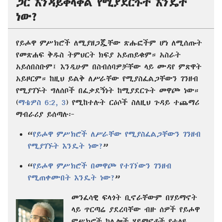
ጋር እንዳይቀላቀል የሚያደርጉት እንዴት
ነው?
የይሖዋ ምሥክሮች ለሚያዘጋጇቸው ጽሑፎችም ሆነ ለሚሰጡት
የመጽሐፍ ቅዱስ ትምህርት ክፍያ አይጠይቁም። አስራት
አይሰበስቡም፤ እንዲሁም በስብሰባዎቻቸው ላይ ሙዳየ ምጽዋት
አይዞርም። ከዚህ ይልቅ ለሥራቸው የሚያስፈልጋቸውን ገንዘብ
የሚያገኙት ግለሰቦች በፈቃደኝነት ከሚያደርጉት መዋጮ ነው።
(
ማቴዎስ 6:2, 3
) የሚከተሉት ርዕሶች ስለዚህ ጉዳይ ተጨማሪ
ማብራሪያ ይሰጣሉ፦
“
የይሖዋ ምሥክሮች ለሥራቸው የሚያስፈልጋቸውን ገንዘብ
የሚያገኙት እንዴት ነው?
”
“
የይሖዋ ምሥክሮች በመዋጮ የተገኘውን ገንዘብ
የሚጠቀሙበት እንዴት ነው?
”
መንፈሳዊ ፍላጎት ቢኖራቸውም በሃይማኖት
ላይ ጥርጣሬ ያደረባቸው ብዙ ሰዎች የይሖዋ
ምሥክሮች ከሌሎች ሃይማኖቶች የተለዩ