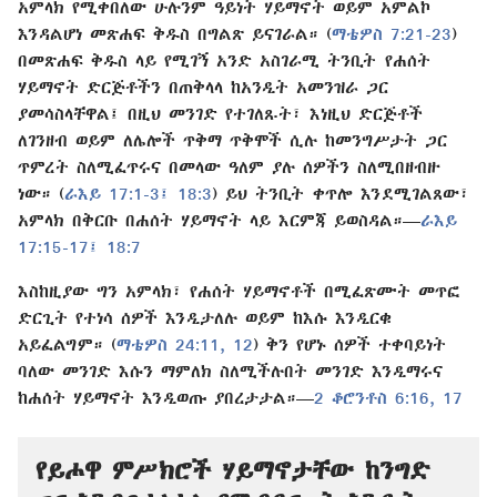
አምላክ የሚቀበለው ሁሉንም ዓይነት ሃይማኖት ወይም አምልኮ
እንዳልሆነ መጽሐፍ ቅዱስ በግልጽ ይናገራል። (
ማቴዎስ 7:21-23
)
በመጽሐፍ ቅዱስ ላይ የሚገኝ አንድ አስገራሚ ትንቢት የሐሰት
ሃይማኖት ድርጅቶችን በጠቅላላ ከአንዲት አመንዝራ ጋር
ያመሳስላቸዋል፤ በዚህ መንገድ የተገለጹት፣ እነዚህ ድርጅቶች
ለገንዘብ ወይም ለሌሎች ጥቅማ ጥቅሞች ሲሉ ከመንግሥታት ጋር
ጥምረት ስለሚፈጥሩና በመላው ዓለም ያሉ ሰዎችን ስለሚበዘብዙ
ነው። (
ራእይ 17:1-3፤
18:3
) ይህ ትንቢት ቀጥሎ እንደሚገልጸው፣
አምላክ በቅርቡ በሐሰት ሃይማኖት ላይ እርምጃ ይወስዳል።—
ራእይ
17:15-17፤
18:7
እስከዚያው ግን አምላክ፣ የሐሰት ሃይማኖቶች በሚፈጽሙት መጥፎ
ድርጊት የተነሳ ሰዎች እንዲታለሉ ወይም ከእሱ እንዲርቁ
አይፈልግም። (
ማቴዎስ 24:11, 12
) ቅን የሆኑ ሰዎች ተቀባይነት
ባለው መንገድ እሱን ማምለክ ስለሚችሉበት መንገድ እንዲማሩና
ከሐሰት ሃይማኖት እንዲወጡ ያበረታታል።—
2 ቆሮንቶስ 6:16, 17
የይሖዋ ምሥክሮች ሃይማኖታቸው ከንግድ