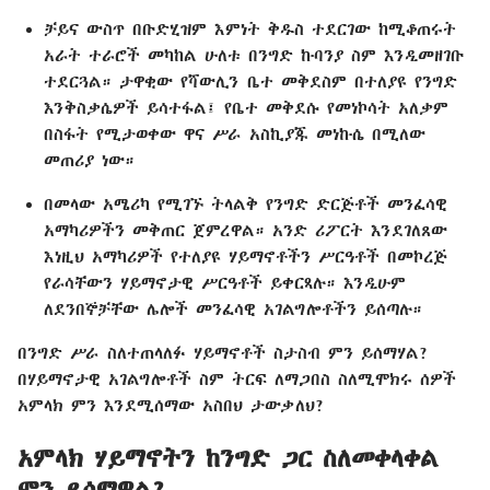
ቻይና ውስጥ በቡድሂዝም እምነት ቅዱስ ተደርገው ከሚቆጠሩት
አራት ተራሮች መካከል ሁለቱ በንግድ ኩባንያ ስም እንዲመዘገቡ
ተደርጓል። ታዋቂው የሻውሊን ቤተ መቅደስም በተለያዩ የንግድ
እንቅስቃሴዎች ይሳተፋል፤ የቤተ መቅደሱ የመነኮሳት አለቃም
በስፋት የሚታወቀው ዋና ሥራ አስኪያጁ መነኩሴ በሚለው
መጠሪያ ነው።
በመላው አሜሪካ የሚገኙ ትላልቅ የንግድ ድርጅቶች መንፈሳዊ
አማካሪዎችን መቅጠር ጀምረዋል። አንድ ሪፖርት እንደገለጸው
እነዚህ አማካሪዎች የተለያዩ ሃይማኖቶችን ሥርዓቶች በመኮረጅ
የራሳቸውን ሃይማኖታዊ ሥርዓቶች ይቀርጻሉ። እንዲሁም
ለደንበኞቻቸው ሌሎች መንፈሳዊ አገልግሎቶችን ይሰጣሉ።
በንግድ ሥራ ስለተጠላለፉ ሃይማኖቶች ስታስብ ምን ይሰማሃል?
በሃይማኖታዊ አገልግሎቶች ስም ትርፍ ለማጋበስ ስለሚሞክሩ ሰዎች
አምላክ ምን እንደሚሰማው አስበህ ታውቃለህ?
አምላክ ሃይማኖትን ከንግድ ጋር ስለመቀላቀል