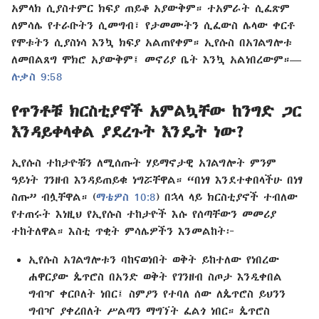
አምላክ ሲያስተምር ክፍያ ጠይቆ አያውቅም። ተአምራት ሲፈጽም
ለምሳሌ የተራቡትን ሲመግብ፣ የታመሙትን ሲፈውስ ሌላው ቀርቶ
የሞቱትን ሲያስነሳ እንኳ ክፍያ አልጠየቀም። ኢየሱስ በአገልግሎቱ
ለመበልጸግ ሞክሮ አያውቅም፤ መኖሪያ ቤት እንኳ አልነበረውም።—
ሉቃስ 9:58
የጥንቶቹ ክርስቲያኖች አምልኳቸው ከንግድ ጋር
እንዳይቀላቀል ያደረጉት እንዴት ነው?
ኢየሱስ ተከታዮቹን ለሚሰጡት ሃይማኖታዊ አገልግሎት ምንም
ዓይነት ገንዘብ እንዳይጠይቁ ነግሯቸዋል። “በነፃ እንደተቀበላችሁ በነፃ
ስጡ” ብሏቸዋል። (
ማቴዎስ 10:8
) በኋላ ላይ ክርስቲያኖች ተብለው
የተጠሩት እነዚህ የኢየሱስ ተከታዮች እሱ የሰጣቸውን መመሪያ
ተከትለዋል። እስቲ ጥቂት ምሳሌዎችን እንመልከት፦
ኢየሱስ አገልግሎቱን ባከናወነበት ወቅት ይከተለው የነበረው
ሐዋርያው ጴጥሮስ በአንድ ወቅት የገንዘብ ስጦታ እንዲቀበል
ግብዣ ቀርቦለት ነበር፤ ስምዖን የተባለ ሰው ለጴጥሮስ ይህንን
ግብዣ ያቀረበለት ሥልጣን ማግኘት ፈልጎ ነበር። ጴጥሮስ