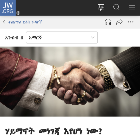
JW.ORG
ግባ
(አዲስ
የድረ
JW.ORG
መ
ዊንዶው
ገጹን
ላይ
አሳ
ተጨማሪ ርዕሰ ጉዳዮች
ክፈት)
ቋንቋ
መፈለጊያ
ለውጥ
አንብብ በ
ሃይማኖት መነገጃ እየሆነ ነው?