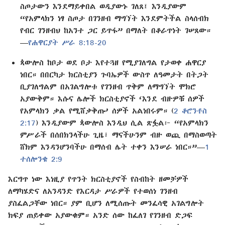
ስጦታውን እንደማይቀበል ወዲያውኑ ገለጸ፤ እንዲያውም
“የአምላክን ነፃ ስጦታ በገንዘብ ማግኘት እንደምትችል ስላሰብክ
የብር ገንዘብህ ከአንተ ጋር ይጥፋ” በማለት በቆራጥነት ገሠጸው።
—
የሐዋርያት ሥራ 8:18-20
ጳውሎስ ከቦታ ወደ ቦታ እየተጓዘ የሚያገለግል የታወቀ ሐዋርያ
ነበር። በበርካታ ክርስቲያን ጉባኤዎች ውስጥ ለዓመታት በትጋት
ቢያገለግልም በአገልግሎቱ የገንዘብ ጥቅም ለማግኘት ሞክሮ
አያውቅም። እሱና ሌሎች ክርስቲያኖች ‘እንደ ብዙዎቹ ሰዎች
የአምላክን ቃል የሚሸቃቅጡ’ ሰዎች አልነበሩም። (
2 ቆሮንቶስ
2:17
) እንዲያውም ጳውሎስ እንዲህ ሲል ጽፏል፦ “የአምላክን
ምሥራች በሰበክንላችሁ ጊዜ፣ ማናችሁንም ብዙ ወጪ በማስወጣት
ሸክም እንዳንሆንባችሁ በማሰብ ሌት ተቀን እንሠራ ነበር።”—
1
ተሰሎንቄ 2:9
እርግጥ ነው እነዚያ የጥንት ክርስቲያኖች የስብከት ዘመቻዎች
ለማካሄድና ለአንዳንድ የእርዳታ ሥራዎች የተወሰነ ገንዘብ
ያስፈልጋቸው ነበር። ያም ቢሆን ለሚሰጡት መንፈሳዊ አገልግሎት
ክፍያ ጠይቀው አያውቁም። አንድ ሰው ከፈለገ የገንዘብ ድጋፍ