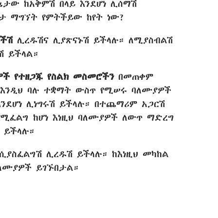
ኔታው ከአቅምሽ በላይ እንደሆነ ሊሰማሽ
ታ ማግኘት የምትችይው ከየት ነው?
ቦችሽ
ሊረዱሽና ሊያጽናኑሽ ይችላሉ። ለሚያስብልሽ
ሽ ይችላል።
ዎች የተዘጋጁ የስልክ መስመሮችን
በመጠቀም
 እንዲህ ባሉ ተቋማት ውስጥ የሚሠሩ ባለሙያዎች
ንደሆነ ሊነግሩሽ ይችላሉ። በተጨማሪም አጋርሽ
የሚፈልግ ከሆነ እነዚህ ባለሙያዎች ለውጥ ማድረግ
 ይችላሉ።
ሲያስፈልግሽ ሊረዱሽ ይችላሉ። ከእነዚህ መካከል
ባለሙያዎች ይገኙበታል።