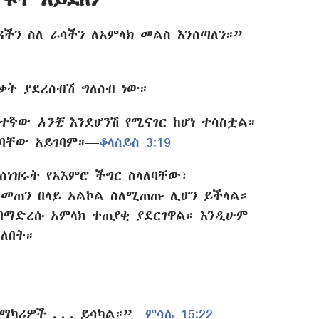
ዳችን ስለ ራሳችን ለአምላክ መልስ እንሰጣለን።”—
ት ያደረሰብሽ ግለሰብ ነው።
ፋተኛው
አንቺ
እንደሆንሽ የሚናገር ከሆነ ተሳስቷል።
ርባቸው አይገባም።—
ቆላስይስ 3:19
ሰነዝሩት የአእምሮ ችግር ስላለባቸው፣
ከመጠን በላይ አልኮል ስለሚጠጡ ሊሆን ይችላል።
 በማድረሱ አምላክ ተጠያቂ ያደርገዋል። እንዲሁም
ለበት።
ካሪዎች . . . ይሳካል።”—
ምሳሌ 15:22