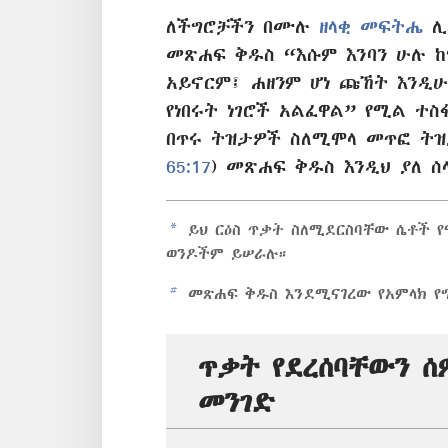
ለችግሮቻችን በሙሉ
ዘላቂ መፍትሔ
ሊ
መጽሐፍ ቅዱስ “እሱም እንባን ሁሉ ከ
አይኖርም፤ ሐዘንም ሆነ ጩኸት እንዲ
የነበሩት ነገሮች አልፈዋል” የሚል ተስ
በጥሩ ትዝታዎች ስለሚሞላ መጥፎ ትዝ
65:17
) መጽሐፍ ቅዱስ እንዲህ ያለ ሰ
a
ይህ ርዕስ ጥቃት ስለሚደርስባቸው ሴቶች 
ወንዶችም ይሠራሉ።
b
መጽሐፍ ቅዱስ እንደሚናገረው የአምላክ የግ
ጥቃት የደረሰባቸውን 
መንገድ