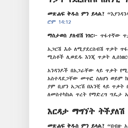
መጽሐፍ ቅዱስ ምን ይላል?
“እያንዳን
ሮም 14:12
ማስታወስ ያለብሽ ነገር፦
ጥፋተኛው ጥቃ
አጋርሽ
እሱ
ለሚያደርስብሽ ጥቃት ጥ
ሚስቶች ሊወደዱ እንጂ ጥቃት ሊሰነዘ
አንዳንዶች በአጋራቸው ላይ ጥቃት የሚ
አስተዳደጋቸው መጥፎ ስለሆነ ወይም 
ያም ቢሆን አጋርሽ በአንቺ ላይ ጥቃት
ለመስተካከል ጥረት የማድረግ ግዴታ አ
እርዳታ ማግኘት ትችያለሽ
መጽሐፍ ቅዱስ ምን ይላል?
“በብዙ አማ