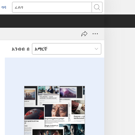
ግባ
(አዲስ
ፈልግ
ዊንዶው
ክፈት)
አንብብ በ