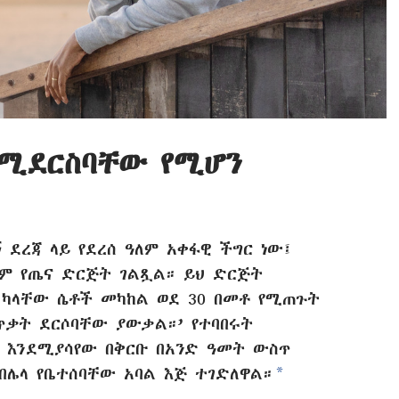
ለሚደርስባቸው የሚሆን
 ደረጃ ላይ የደረሰ ዓለም አቀፋዊ ችግር ነው፤
ለም የጤና ድርጅት ገልጿል። ይህ ድርጅት
ል ካላቸው ሴቶች መካከል ወደ 30 በመቶ የሚጠጉት
ጥቃት ደርሶባቸው ያውቃል።’ የተባበሩት
እንደሚያሳየው በቅርቡ በአንድ ዓመት ውስጥ
a
 በሌላ የቤተሰባቸው አባል እጅ ተገድለዋል።