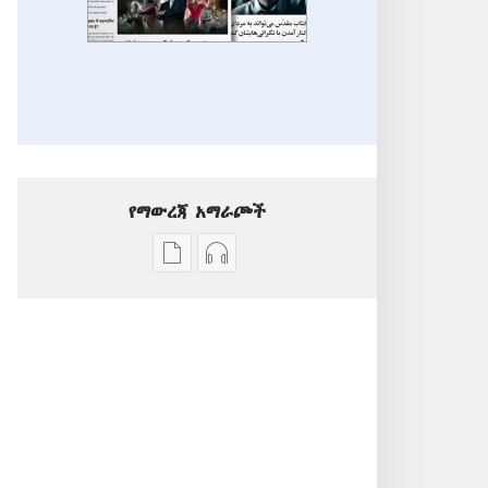
የማውረጃ አማራጮች
የሕትመት
ኦዲዮዎችን
ውጤቶችን
ማውረድ
ማውረድ
የሚቻልባቸው
የሚቻልባቸው
አማራጮች
አማራጮች
ተጨማሪ
ተጨማሪ
ርዕሰ
ርዕሰ
ጉዳዮች
ጉዳዮች