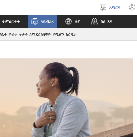
አማርኛ
ቋንቋ
ምረጥ
 ትምህርቶች
ላይብረሪ
ዜና
ስለ እኛ
የቤት ውስጥ ጥቃት ለሚደርስባቸው የሚሆን እርዳታ