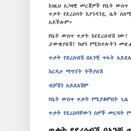
እነዚህ አኃዛዊ መረጃዎች የቤት ውስጥ
ጥቃት የደረሰባት እያንዳንዷ ሴት ስ
አይችሉም።
የቤት ውስጥ ጥቃት እየደረሰብሽ ነው?
ታውቂያለሽ? ከሆነ የሚከተሉትን መጽ
ጥቃት የደረሰብሽ በአንቺ ጥፋት አይደ
እርዳታ ማግኘት ትችያለሽ
ብቻሽን አይደለሽም
የቤት ውስጥ ጥቃት የሚያቆምበት ጊዜ
ጥቃት የደረሰባቸውን ሰዎች መርዳት 
ጥቃት የደረሰብሽ በአንቺ 