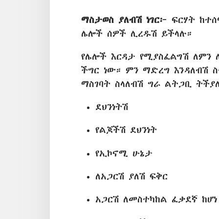
ማስታወስ ያለብሽ ነገር፦
ፍርሃት ከተሰ
ሌሎች ሰዎች ሊረዱሽ ይችላሉ።
የሌሎች እርዳታ የሚያስፈልግሽ ለምን 
ችግር ነው። ምን ማድረግ እንዳለብሽ 
ማስገባት ስላለብሽ ግራ ልትጋቢ ትችያ
ደህንነትሽ
የልጆችሽ ደህንነት
የኢኮኖሚ ሁኔታ
ለአጋርሽ ያለሽ ፍቅር
አጋርሽ ለመስተካከል ፈቃደኛ ከሆነ