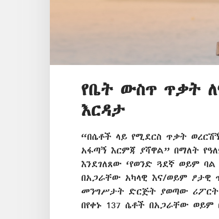
የቤት ውስጥ ጥቃት 
እርዳታ
“በሴቶች ላይ የሚደርስ ጥቃት ወረርሽኝ
አፋጣኝ እርምጃ ያሻዋል” በማለት የዓ
እንደገለጸው ‘የወንድ ጓደኛ ወይም ባ
በአጋራቸው አካላዊ እና/ወይም ፆታዊ 
መንግሥታት ድርጅት ያወጣው ሪፖርት 
በየቀኑ 137 ሴቶች በአጋራቸው ወይም