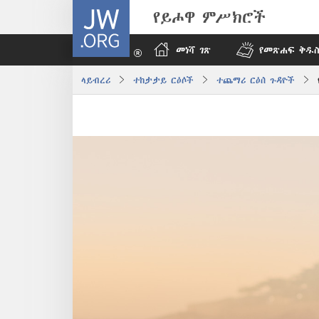
JW.ORG
የይሖዋ ምሥክሮች
መነሻ ገጽ
የመጽሐፍ ቅዱስ
ላይብረሪ
ተከታታይ ርዕሶች
ተጨማሪ ርዕሰ ጉዳዮች