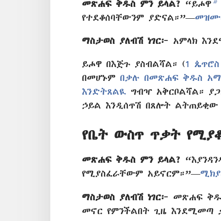
b
መጽሐፍ ቅዱስ ምን ይላል?
“ይሖዋ
የተደቆሰባቸውንም ያድናል።”—
መዝሙር
ማስታወስ ያለብሽ ነገር፦
አምላክ እንደ
ይሖዋ በእጅጉ ያስብልሻል። (
1 ጴጥሮስ 
በመሆኑም
በቃሉ በመጽሐፍ ቅዱስ አማ
እንድትጸልዪ
ግብዣ አቅርቦልሻል። ያጋ
ኃይል እንዲሰጥሽ በጸሎት ልትጠይቂው
የቤት ውስጥ ጥቃት የሚያ
መጽሐፍ ቅዱስ ምን ይላል?
“እያንዳን
የሚያስፈራቸውም አይኖርም።”—
ሚክያ
ማስታወስ ያለብሽ ነገር፦
መጽሐፍ ቅዱስ
መኖር የምንችልበት ጊዜ እንደሚመጣ 