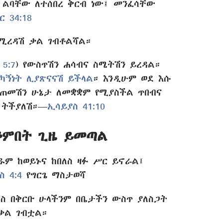
ልባቸው ለተሰበረ ቅርብ ነው፤ መንፈሳቸው
 34:18
ሚረዳሽ ቃል ገብቶልሻል።
5:7
) የውስጥሽን ሐሳብና ስሜትሽን ይረዳል።
ካኝነት ሊያጽናናሽ ይችላል
። እንዲሁም ወደ እሱ
ጠመሽን ሁኔታ ለመቋቋም የሚያስችል ጥበብና
 ትችያለሽ።—
ኢሳይያስ 41:10
ቆምበት ጊዜ ይመጣል
ዱም ከወይኑና ከበለስ ዛፉ ሥር ይኖራል፤
ስ 4:4
የግርጌ ማስታወሻ
 በቅርቡ ሁላችንም በቤታችን ውስጥ ያለስጋት
ቃል ገብቷል።