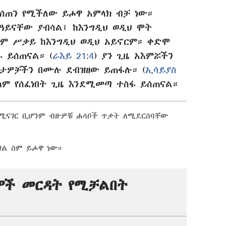
ሰጠን የሚችለው ይሖዋ አምላክ ብቻ ነው።
ዓይናቸው ያብሳል፤ ከእንግዲህ ወዲህ ሞት
ሁም ሥቃይ ከእንግዲህ ወዲህ አይኖርም። ቀድሞ
ፋ ይሰጠናል። (
ራእይ 21:4
) ያን ጊዜ አእምሯችን
ታዎቻችን በሙሉ ደብዝዘው ይጠፋሉ። (
ኢሳይያስ
ላም የሰፈነበት ጊዜ እንደሚመጣ ተስፋ ይሰጠናል።
የሚናገር ቢሆንም ብዙዎቹ ሐሳቦች ጥቃት ለሚደርስባቸው
ል ስም ይሖዋ ነው።
ሰዎች መርዳት የሚቻልበት