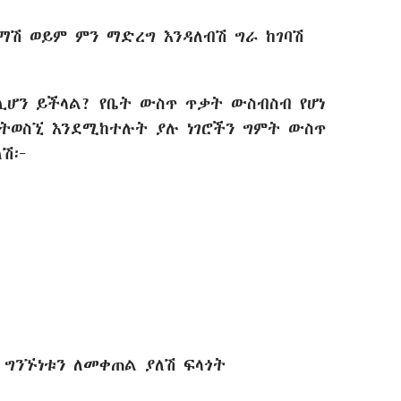
ማሽ ወይም ምን ማድረግ እንዳለብሽ ግራ ከገባሽ
ሊሆን ይችላል? የቤት ውስጥ ጥቃት ውስብስብ የሆነ
ስትወስኚ እንደሚከተሉት ያሉ ነገሮችን ግምት ውስጥ
ለሽ፦
 ግንኙነቱን ለመቀጠል ያለሽ ፍላጎት