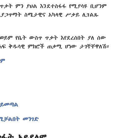
 ጥቃት ምን ያህል እንደተስፋፋ የሚያሳዩ ቢሆንም
ለሚያጋጥማት ስሜታዊና አካላዊ ሥቃይ ሊገልጹ
 ወይም የቤት ውስጥ ጥቃት እየደረሰበት ያለ ሰው
ሐፍ ቅዱሳዊ ምክሮች ጠቃሚ ሆነው ታገኛቸዋለሽ።
ለም
 ይመጣል
የሚቻልበት መንገድ
ጥፋት አይደለም