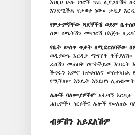
እነዚህ ሁሉ ነገሮች ግራ ሊያጋቡሽና ሁ
እንደሚችል የታወቀ ነው። ታዲያ እርዳ
የምታምኛቸው ጓደኞችሽ ወይም ቤተሰ
ሰው ስሜትሽን መናገርሽ በእጅጉ ሊረዳ
የቤት ውስጥ ጥቃት ለሚደርስባቸው ሰ
ወዲያውኑ እርዳታ ማግኘት ትችያለሽ።
ራስሽን መጠበቅ የምትችይው እንዴት እ
ችግሩን አምኖ ከተቀበለና መስተካከል 
የሚችለው እንዴት እንደሆነ ሊጠቁሙት
ሌሎች ባለሙያዎችም
አፋጣኝ እርዳታ 
ሐኪሞች፣ ነርሶችና ሌሎች የሠለጠኑ 
ብቻሽን አይደለሽም