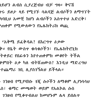
ይሆን ልብስ ሲያረጅብህ ብቻ ግዛ። ቅናሽ
ጥሩ ይዞታ ላይ የሚገኙ ሳልባጅ ልብሶችን ለማግኘት
አካባቢህ አመቺ ከሆነ ልብሶችን አስጥተህ አድርቅ፤
መጠቀም የሚውለውን የኤሌክትሪክ ወጪ
ት ‘አቅሜ ይፈቅዳል? በእርግጥ ዕቃው
ይቅ። የቤት ውስጥ ቁሳቁሶችን፣ የኤሌክትሮኒክ
ትቀይር የበፊቱን እየተጠቀምክ መቆየት ትችል
ጠቀምበት ዕቃ ካለ ብትሸጠውስ? እንዲህ ማድረግህ
 ተጨማሪ ገቢ ሊያስገኝልህ ይችላል።
 ገንዘብ የሚያባክኑ ጎጂ ሱሶችን ለማቆም ሊያነሳሳህ
ጨስ፣ ቁማር መጫወት ወይም የአልኮል ሱስ
ህ ገንዘብ የሚቆጥብልህ ከመሆኑም ሌላ ይበልጥ