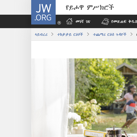
JW.ORG
የይሖዋ ምሥክሮች
መነሻ ገጽ
የመጽሐፍ ቅዱስ
ላይብረሪ
ተከታታይ ርዕሶች
ተጨማሪ ርዕሰ ጉዳዮች