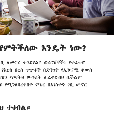
 የምትችለው እንዴት ነው?
ገቢ ለመኖር ተገደሃል? ወረርሽኞች፣ የተፈጥሮ
 የእርስ በርስ ግጭቶች በድንገት የኢኮኖሚ ቀውስ
ያህን ማጣትህ ውጥረት ሊፈጥርብህ ቢችልም
 የሚንጸባረቅበት ምክር በአነስተኛ ገቢ መኖር
ህ ተቀበል።