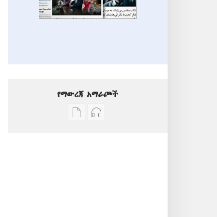
የማውረጃ አማራጮች
የሕትመት
ኦዲዮዎችን
ውጤቶችን
ማውረድ
ማውረድ
የሚቻልባቸው
የሚቻልባቸው
አማራጮች
አማራጮች
ተጨማሪ
ተጨማሪ
ርዕሰ
ርዕሰ
ጉዳዮች
ጉዳዮች