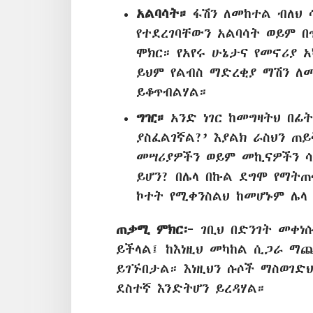
አልባሳት።
ፋሽን ለመከተል ብለህ ሳ
የተደረገባቸውን አልባሳት ወይም በ
ሞክር። የአየሩ ሁኔታና የመኖሪያ 
ይህም የልብስ ማድረቂያ ማሽን ለ
ይቆጥብልሃል።
ግዢ።
አንድ ነገር ከመግዛትህ በፊ
ያስፈልገኛል?’ እያልክ ራስህን ጠ
መሣሪያዎችን ወይም መኪናዎችን ሳ
ይሆን? በሌላ በኩል ደግሞ የማት
ኮተት የሚቀንስልህ ከመሆኑም ሌላ
ጠቃሚ ምክር፦
ገቢህ በድንገት መቀነሱ
ይችላል፤ ከእነዚህ መካከል ሲጋራ ማ
ይገኙበታል። እነዚህን ሱሶች ማስወገድ
ደስተኛ እንድትሆን ይረዳሃል።