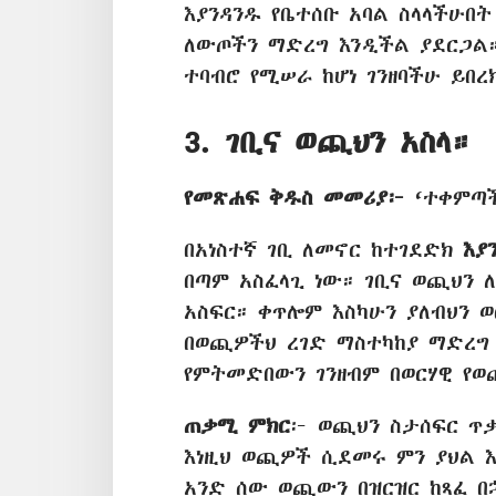
እያንዳንዱ የቤተሰቡ አባል ስላላችሁበት
ለውጦችን ማድረግ እንዲችል ያደርጋል።
ተባብሮ የሚሠራ ከሆነ ገንዘባችሁ ይበረ
3. ገቢና ወጪህን አስላ።
የመጽሐፍ ቅዱስ መመሪያ፦
‘ተቀምጣች
በአነስተኛ ገቢ ለመኖር ከተገደድክ
እያ
በጣም አስፈላጊ ነው። ገቢና ወጪህን 
አስፍር። ቀጥሎም እስካሁን ያለብህን ወ
በወጪዎችህ ረገድ ማስተካከያ ማድረግ 
የምትመድበውን ገንዘብም በወርሃዊ የወ
ጠቃሚ ምክር
፦ ወጪህን ስታሰፍር ጥቃ
እነዚህ ወጪዎች ሲደመሩ ምን ያህል 
አንድ ሰው ወጪውን በዝርዝር ከጻፈ በ