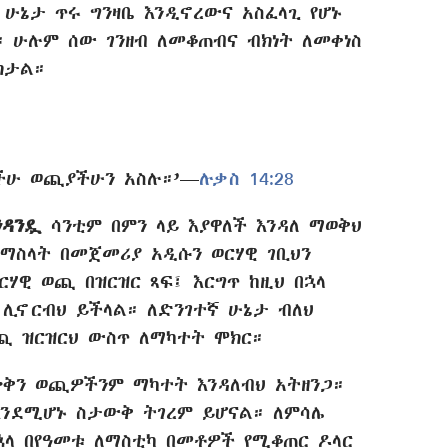
 ሁኔታ ጥሩ ግንዛቤ እንዲኖረውና አስፈላጊ የሆኑ
 ሁሉም ሰው ገንዘብ ለመቆጠብና ብክነት ለመቀነስ
ክታል።
ሁ ወጪያችሁን አስሉ።’—
ሉቃስ 14:28
ንዳንዷ
ሳንቲም በምን ላይ እያዋለች እንዳለ ማወቅህ
ለማስላት በመጀመሪያ አዲሱን ወርሃዊ ገቢህን
ርሃዊ ወጪ በዝርዝር ጻፍ፤ እርግጥ ከዚህ በኋላ
ሊኖርብህ ይችላል። ለድንገተኛ ሁኔታ ብለህ
ጪ ዝርዝርህ ውስጥ ለማካተት ሞክር።
ቅን ወጪዎችንም ማካተት እንዳለብህ አትዘንጋ።
እንደሚሆኑ ስታውቅ ትገረም ይሆናል። ለምሳሌ
ኋላ በየዓመቱ ለማስቲካ በመቶዎች የሚቆጠር ዶላር