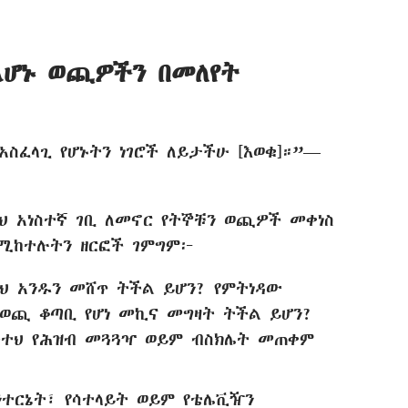
ልሆኑ ወጪዎችን በመለየት
አስፈላጊ የሆኑትን ነገሮች ለይታችሁ [እወቁ]።”—
ለህ አነስተኛ ገቢ ለመኖር የትኞቹን ወጪዎች መቀነስ
የሚከተሉትን ዘርፎች ገምግም፦
ህ አንዱን መሸጥ ትችል ይሆን? የምትነዳው
 ወጪ ቆጣቢ የሆነ መኪና መግዛት ትችል ይሆን?
ትተህ የሕዝብ መጓጓዣ ወይም ብስክሌት መጠቀም
ንተርኔት፣ የሳተላይት ወይም የቴሌቪዥን