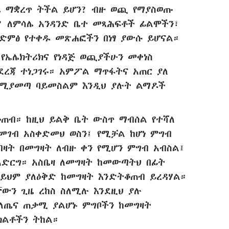
ጊዜ ማቋረጥ ትችል ይሆን? ብዙ ወጪ የማያስወጡ
 ለምሳሌ አንዳንድ ቤተ መጻሕፍቶች ፊልሞችን፣
ድምፅ የተቀዱ መጽሐፎችን በነፃ ያውሱ ይሆናል።
የኤሌክትሪክና የነዳጅ ወጪያችሁን መቀነስ
ደረጃ ተነጋገሩ። አምፖል ማጥፋትና አጠር ያለ
የሚያመጣ ባይመስልም እንዲህ ያሉት ልማዶች
ጠብ። ከዚህ ይልቅ ቤት ውስጥ ማብሰል የተሻለ
መገብ አስቀድመህ ወስን፤ የሚቻል ከሆነ ምግብ
ብዛት በመግዛት ለብዙ ቀን የሚሆን ምግብ አብስል፤
አድርግ። አስቤዛ ለመግዛት ከመውጣትህ በፊት
፤ ይህም ያለዕቅድ ከመግዛት እንድትቆጠብ ይረዳሃል።
ኛውን ጊዜ ረከስ ስለሚሉ እንደዚህ ያሉ
 ለጤና ጠቃሚ ያልሆኑ ምግቦችን ከመግዛት
ክልቶችን ትከል።