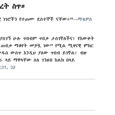
ረት ስጥ።
 ነገሮችን የተጠሙ ደስተኞች ናቸው።”—
ማቴዎስ
ያስገኝ ሁሉ ጥበብም ጥበቃ ታስገኛለችና፤ የእውቀት
 ጠብቃ ማቆየት መቻሏ ነው” የሚል ሚዛናዊ ምክር
ቅዱስ ውስጥ እንዲህ ያለው ጥበብ ይገኛል፤ ብዙ
 ላይ ማዋላቸው ስለ ገንዘብ ከልክ በላይ
31, 32