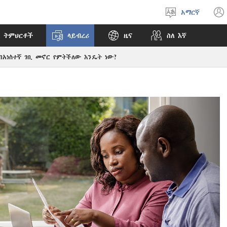
አማርኛ
ቋንቋ
ምረጥ
 ትምህርቶች
ላይብረሪ
ዜና
ስለ እኛ
በአነስተኛ ገቢ መኖር የምትችለው እንዴት ነው?