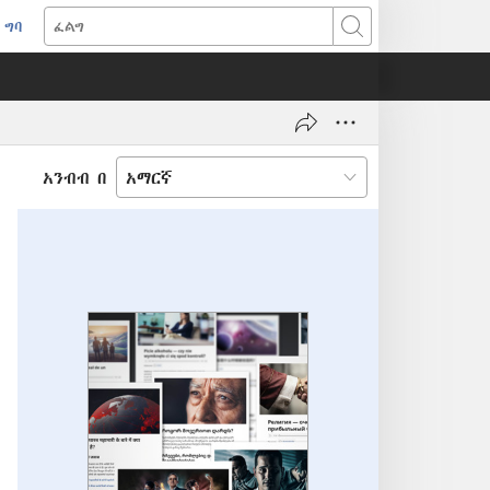
ግባ
(አዲስ
ፈልግ
ዊንዶው
ክፈት)
አንብብ በ