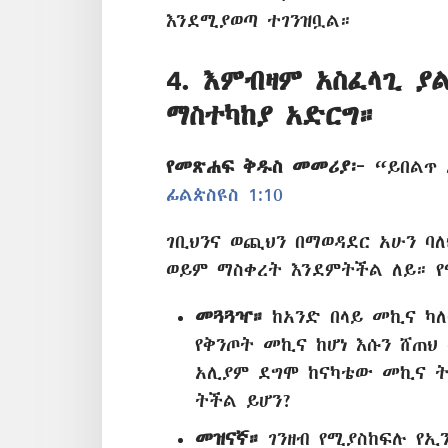
እንደሚያወጣ ተገንዝቧል።
4. እምብዛም አስፈላጊ ያ
ማስተካከያ አድርግ።
የመጽሐፍ ቅዱስ መመሪያ፦
“ይበልጥ 
ፊልጵስዩስ 1:10
ገቢህንና ወጪህን በማወዳደር አሁን ባ
ወይም ማስቀረት እንደምትችል ለይ። 
መጓጓዣ።
ከአንድ በላይ መኪና ካለ
የቅንጦት መኪና ከሆነ እሱን ሸጠህ
አሊያም ደግሞ ከናካቴው መኪና 
ትችል ይሆን?
መዝናኛ።
ገንዘብ የሚያስከፍሉ የኢ