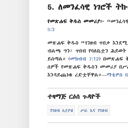
5. ለመንፈሳዊ ነገሮች ትኩ
የመጽሐፍ ቅዱስ መመሪያ፦
“መንፈሳዊ
5:3
መጽሐፍ ቅዱስ “ገንዘብ ጥበቃ እንደሚ
ብልጫ ግን፣ ጥበብ የባለቤቷን ሕይወት
ይሰጣል። (
መክብብ 7:12
) በመጽሐፍ 
ሰዎች የመጽሐፍ ቅዱስን መመሪያ በሥራ
እንዳይጨነቁ ረድቷቸዋል።—
ማቴዎስ 6:
ተዛማጅ ርዕሰ ጉዳዮች
ገንዘብ አያያዝ
ሥራ እና ገንዘብ