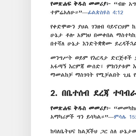
የመጽሐፍ ቅዱስ መመሪያ፦
“ብዙ አግ
ተምሬአለሁ።”—
ፊልጵስዩስ 4:12
የቀድሞውን ያህል ገንዘብ ባይኖርህም 
ሁኔታ ቶሎ አምነህ በመቀበል ማስተካከ
በተሻለ ሁኔታ እንድትቋቋሙ ይረዳችኋ
መንግሥት ወይም የእርዳታ ድርጅቶች 
አፋጣኝ እርምጃ ውሰድ፤ ምክንያቱም እ
ማመልከቻ ማስገባት የሚቻልበት ጊዜ የ
2. በቤተሰብ ደረጃ ተባብ
የመጽሐፍ ቅዱስ መመሪያ፦
“መመካከር
አማካሪዎች ግን ይሳካል።”—
ምሳሌ 15
ከባለቤትህና ከልጆችህ ጋር ስለ ሁኔታ