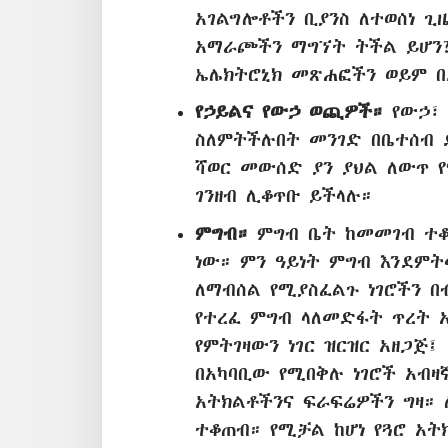
አገልግሎቶችን ቢያንስ ለተወሰነ 
አማራጮችን ማግኘት ትችል ይሆን?
ኤሌክትሮኒክ መጽሐፎችን ወይም በ
የኃይልና የውኃ ወጪዎች።
የውኃ፣ 
ስለምትችሉበት መንገድ በቤተሰብ 
ሻወር መውሰድ ያን ያህል ለውጥ 
ገንዘብ ሊቆጥቡ ይችላሉ።
ምግብ።
ምግብ ቤት ከመመገብ ተቆ
ነው። ምን ዓይነት ምግብ እንደምት
ለማብሰል የሚያስፈልጉ ነገሮችን በ
የተረፈ ምግብ ላለመድፋት ጥረት 
የምትገዛውን ነገር ዝርዝር አዘጋጅ
በአካባቢው የሚበቅሉ ነገሮች አብዛ
አትክልቶችንና ፍራፍሬዎችን ግዛ።
ተቆጠብ። የሚቻል ከሆነ የጓሮ አት