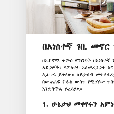
በአነስተኛ ገቢ መኖር
በኢኮኖሚ ቀውስ ምክንያት በአነስተኛ 
አደጋዎች፣ የፖለቲካ አለመረጋጋት እና
ሊፈጥሩ ይችላሉ። ሳይታሰብ መተዳደሪ
በመጽሐፍ ቅዱስ ውስጥ የሚገኘው ጥበብ
እንድትችል ይረዳሃል።
1. ሁኔታህ መቀየሩን አምነ