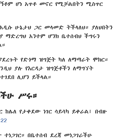
ኝቶም ሆነ አጥቶ መኖር የሚቻልበትን ሚስጥር
ከአዲሱ ሁኔታህ ጋር መላመድ ትችላለህ። ያለህበትን
ያ ማድረግህ አንተም ሆንክ ቤተሰብህ ችግሩን
ል።
ያደረጉት የድጎማ ዝግጅት ካለ ለማጣራት ሞክር።
ንዲህ ያሉ የእርዳታ ዝግጅቶችን ለማግኘት
ተገደበ ሊሆን ይችላል።
ራችሁ ሥሩ።
 ከሌለ የታቀደው ነገር ሳይሳካ ይቀራል፤ በብዙ
:22
ው ተነጋገር። በቤተሰብ ደረጃ መነጋገራችሁ