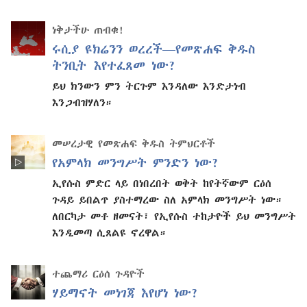
ነቅታችሁ ጠብቁ!
ሩሲያ ዩክሬንን ወረረች—የመጽሐፍ ቅዱስ
ትንቢት እየተፈጸመ ነው?
ይህ ክንውን ምን ትርጉም እንዳለው እንድታነብ
እንጋብዝሃለን።
መሠረታዊ የመጽሐፍ ቅዱስ ትምህርቶች
የአምላክ መንግሥት ምንድን ነው?
ኢየሱስ ምድር ላይ በነበረበት ወቅት ከየትኛውም ርዕሰ
ጉዳይ ይበልጥ ያስተማረው ስለ አምላክ መንግሥት ነው።
ለበርካታ መቶ ዘመናት፣ የኢየሱስ ተከታዮች ይህ መንግሥት
እንዲመጣ ሲጸልዩ ኖረዋል።
ተጨማሪ ርዕሰ ጉዳዮች
ሃይማኖት መነገጃ እየሆነ ነው?