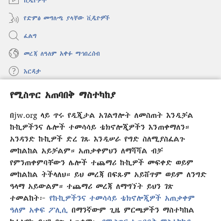
ቪዲዮዎች
የድምፅ መግለጫ ያላቸው ቪዲዮዎች
ፈልግ
መረጃ ለዓለም አቀፉ ማኅበረሰብ
እርዳታ
የሚስጥር አጠባበቅ ማስተካከያ
መዋጮዎች
(አዲስ
ዊንዶው
በjw.org ላይ ጥሩ የዲጂታል አገልግሎት ለመስጠት እንዲቻል
ክፈት)
የመጠበቂያ ግንብ የኢንተርኔት ቤተ መጻሕፍት
ኩኪዎችንና ሌሎች ተመሳሳይ ቴክኖሎጂዎችን እንጠቀማለን።
(አዲስ
ዊንዶው
አንዳንድ ኩኪዎች ድረ ገጹ እንዲሠራ የግድ ስለሚያስፈልጉ
®
JW Hub
ክፈት)
መከልከል አይቻልም። አጠቃቀምህን ለማሻሻል ብቻ
(አዲስ
ዊንዶው
የምንጠቀምባቸውን ሌሎች ተጨማሪ ኩኪዎች መፍቀድ ወይም
®
JW Library
አፕሊኬሽን
ክፈት)
መከልከል ትችላለህ። ይህ መረጃ በፍጹም አይሸጥም ወይም ለንግድ
ዓላማ አይውልም። ተጨማሪ መረጃ ለማግኘት ይህን ገጽ
ተመልከት፦
የኩኪዎችንና ተመሳሳይ ቴክኖሎጂዎች አጠቃቀም
ዓለም አቀፍ ፖሊሲ
በማንኛውም ጊዜ ምርጫዎችን ማስተካከል
Copyright
© 2026 Watch Tower Bible and Tract Society of Pennsylvania.