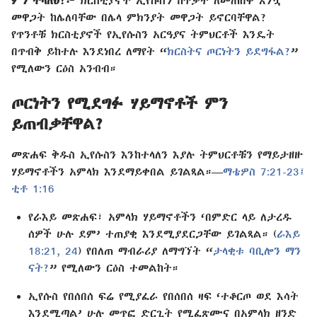
ምን ትላለህ?፦
ክርስቲያኖች ኢየሱስን ከጥቃት ለመጠበቅ እንኳ
መዋጋት ከሌለባቸው በሌላ ምክንያት መዋጋት ይኖርባቸዋል?
የጥንቶቹ ክርስቲያኖች የኢየሱስን አርዓያና ትምህርቶች እንዴት
በጥብቅ ይከተሉ እንደነበረ ለማየት “
ክርስትና ጦርነትን ይደግፋል?
”
የሚለውን ርዕስ አንብብ።
ጦርነትን የሚደግፉ ሃይማኖቶች ምን
ይጠብቃቸዋል?
መጽሐፍ ቅዱስ ኢየሱስን እንከተላለን እያሉ ትምህርቶቹን የማይታዘዙ
ሃይማኖቶችን አምላክ እንደማይቀበል ይገልጻል።—
ማቴዎስ 7:21-23፤
ቲቶ 1:16
የራእይ መጽሐፍ፣ አምላክ ሃይማኖቶችን ‘በምድር ላይ ለታረዱ
ሰዎች ሁሉ ደም’ ተጠያቂ እንደሚያደርጋቸው ይገልጻል። (
ራእይ
18:21,
24
) የበለጠ ማብራሪያ ለማግኘት “
ታላቂቱ ባቢሎን ማን
ናት?
” የሚለውን ርዕስ ተመልከት።
ኢየሱስ የበሰበሰ ፍሬ የሚያፈራ የበሰበሰ ዛፍ ‘ተቆርጦ ወደ እሳት
እንደሚጣል’ ሁሉ መጥፎ ድርጊት የሚፈጽሙና በአምላክ ዘንድ