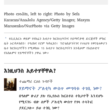
Photo credits, left to right: Photo by Sefa
Karacan/Anadolu Agency/Getty Images; Maxym
Marusenko/NurPhoto via Getty Images
a
ዩሲሲአርኦ ወይም የዩክሬን አብያተ ክርስቲያናትና ሃይማኖታዊ ድርጅቶች ምክር
ቤት ኦርቶዶክስን፣ የግሪክና የሮም ካቶሊክን፣ ፕሮቴስታንትንና የተለያዩ የወንጌላውያን
ቤተ ክርስቲያኖችን የሚወክሉ 15 አብያተ ክርስቲያናትን እንዲሁም የአይሁድና
የእስልምና ሃይማኖቶችን ያቀፈ ነው።
እነዚህንስ አይተሃቸዋል?
ተጨማሪ ርዕሰ ጉዳዮች
ሃይማኖት ፖለቲካ ውስጥ መግባቱ ተገቢ ነው?
በዓለም ዙሪያ ያሉ የኢየሱስ ክርስቶስ ተከታዮች እንደሆኑ
የሚናገሩ ብዙ ሰዎች ፖለቲካ ውስጥ የጎላ ተሳትፎ
ያደርጋሉ። ይህ ተገቢ ነው?