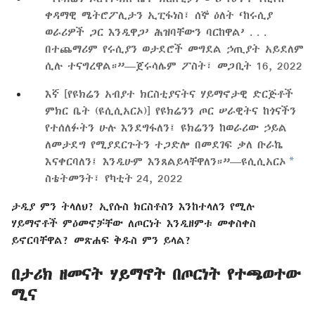
ቀዳማዊ ሜትሮፖሊታን ኢፒፋነስ፣ ሰኞ ዕለት ‘ከሩሲያ
ወራሪዎች ጋር እንዲዋጋ’ ሕዝባቸውን ባርከዋል’ . . .
በተጨማሪም የሩሲያን ወታደሮች መግደል ኃጢያት አይደለም
ሲሉ ተናግረዋል።”—ጀሩሳሌም ፖስት፣ መጋቢት 16, 2022
እኛ [የዩክሬን አብያተ ክርስቲያናትና ሃይማኖታዊ ድርጅቶች
ምክር ቤት (ዩሲሲአርኦ)] የዩክሬንን ጦር ሠራዊትና ከጎናችን
የተሰለፉትን ሁሉ እንደግፋለን፤ ዩክሬንን ከወራሪው ኃይል
ለመታደግ የሚያደርጉትን ተጋድሎ በመደገፍ ቃለ ቡራኬ
a
እናቀርባለን፤ እንዲሁም እንጸልይላቸዋለን።”—ዩሲሲአርኦ
ስቴትመንት፣ የካቲት 24, 2022
ታዲያ ምን ትላለህ? ኢየሱስ ክርስቶስን እንከተላለን የሚሉ
ሃይማኖቶች ምዕመኖቻቸው ለጦርነት እንዲዘምቱ መቀስቀስ
ይኖርባቸዋል? መጽሐፍ ቅዱስ ምን ይላል?
በታሪክ ዘመናት ሃይማኖት በጦርነት የተጫወተው
ሚና