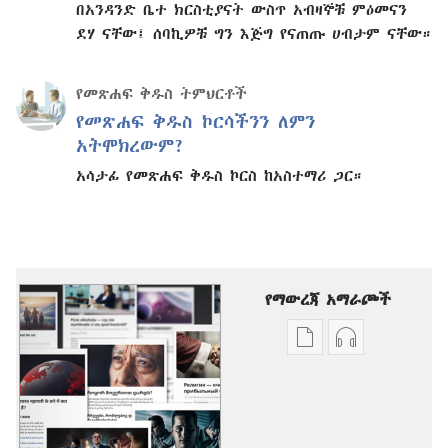
በአንዳንድ ቤተ ክርስቲያናት ውስጥ አብዛኞቹ ምዕመናን
ደሃ ናቸው፤ ሰባኪዎቹ ግን እጅግ የናጠጡ ሀብታም ናቸው።
የመጽሐፍ ቅዱስ ትምህርቶች
የመጽሐፍ ቅዱስ ኮርሳችንን ለምን
አትሞክረውም?
አሳታፊ የመጽሐፍ ቅዱስ ኮርስ ከአስተማሪ ጋር።
የማውረጃ አማራጮች
የሕትመት
ኦዲዮዎችን
ውጤቶችን
ማውረድ
ማውረድ
የሚቻልባቸው
የሚቻልባቸው
አማራጮች
አማራጮች
ተጨማሪ