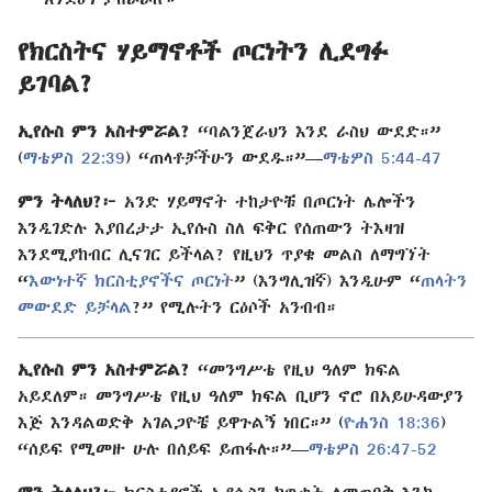
የክርስትና ሃይማኖቶች ጦርነትን ሊደግፉ
ይገባል?
ኢየሱስ ምን አስተምሯል?
“ባልንጀራህን እንደ ራስህ ውደድ።”
(
ማቴዎስ 22:39
) “ጠላቶቻችሁን ውደዱ።”—
ማቴዎስ 5:44-47
ምን ትላለህ?፦
አንድ ሃይማኖት ተከታዮቹ በጦርነት ሌሎችን
እንዲገድሉ እያበረታታ ኢየሱስ ስለ ፍቅር የሰጠውን ትእዛዝ
እንደሚያከብር ሊናገር ይችላል? የዚህን ጥያቄ መልስ ለማግኘት
“
እውነተኛ ክርስቲያኖችና ጦርነት
” (እንግሊዝኛ) እንዲሁም “
ጠላትን
መውደድ ይቻላል
?” የሚሉትን ርዕሶች አንብብ።
ኢየሱስ ምን አስተምሯል?
“መንግሥቴ የዚህ ዓለም ክፍል
አይደለም። መንግሥቴ የዚህ ዓለም ክፍል ቢሆን ኖሮ በአይሁዳውያን
እጅ እንዳልወድቅ አገልጋዮቼ ይዋጉልኝ ነበር።” (
ዮሐንስ 18:36
)
“ሰይፍ የሚመዙ ሁሉ በሰይፍ ይጠፋሉ።”—
ማቴዎስ 26:47-52