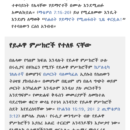
ተቀባይነት የሌላቸው ሃይማኖቶች በሙሉ እንደሚጠፉ
አመልክቷል። (
ማቴዎስ 7:15-20
) ይህ የሚፈጸመው እንዴት
እንደሆነ ለማወቅ “
የሐሰት ሃይማኖት የሚጠፋበት ጊዜ ቀርቧል!
”
የተባለውን ርዕስ አንብብ።
የይሖዋ ምሥክሮች የተለዩ ናቸው
በሌላው የዓለም ክፍል እንዳሉት የይሖዋ ምሥክሮች ሁሉ
በሩሲያና በዩክሬን የሚገኙ የይሖዋ ምሥክሮችም
ከፖለቲካ
ገለልተኛ
በመሆንና
በጦርነት ባለመካፈል
ኢየሱስ የሰጠውን
ትዕዛዝ ያከብራሉ። በመሆኑም በዚህም ሆነ በሌላ ግጭት ወይም
ጦርነት አንካፈልም እንዲሁም እንዲህ ያሉ ጦርነቶችን
አንደግፍም። የመጽሐፍ ቅዱስን መመሪያዎች ለመከተል
ባደረግነው ቁርጥ ውሳኔ የተነሳ አንዳንድ የይሖዋ ምሥክሮች
ስደት እየደረሰባቸው ነው። (
ዮሐንስ 15:19, 20፤
2 ጢሞቴዎስ
3:12
) ለምሳሌ ያህል፣ የሩሲያ መንግሥት ብዙ የይሖዋ
ምሥክሮችን እያሰረ አልፎ ተርፎም አንዳንዶቹን እያሠቃየ ነው።
የአምልኮ ቦታዎቻችንንም ወርሷል። ተጨማሪ ማብራሪያ