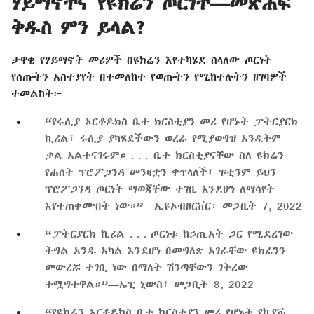
ሃይማኖትና የዩክሬን ጦርነት—መጽሐፍ
ቅዱስ ምን ይላል?
ታዋቂ የሃይማኖት መሪዎች በዩክሬን እየተካሄደ ስላለው ጦርነት
የሰጡትን አስተያየት በተመለከተ የወጡትን የሚከተሉትን ዘገባዎች
ተመልከት፦
“የሩሲያ ኦርቶዶክስ ቤተ ክርስቲያን መሪ የሆኑት ፓትርያርክ
ኪሪል፣ ሩሲያ ያካሄደችውን ወረራ የሚያወግዝ አንዲትም
ቃል አልተናገሩም። . . . ቤተ ክርስቲያናቸው ስለ ዩክሬን
የሐሰት ፕሮፖጋንዳ መንዛቷን ቀጥላለች፤ ፑቲንም ይህን
ፕሮፖጋንዳ ጦርነት ማወጃቸው ተገቢ እንደሆነ ለማሳየት
እየተጠቀሙበት ነው።”—ኢዩኦብዘርቨር፣ መጋቢት 7, 2022
“ፓትርያርክ ኪሪል . . . ጦርነቱ ከኃጢአት ጋር የሚደረገው
ትግል አንዱ አካል እንደሆነ በመግለጽ አገራቸው ዩክሬንን
መውረሯ ተገቢ ነው በማለት ሽንጣቸውን ገትረው
ተሟግተዋል።”—ኤፒ ኒውስ፣ መጋቢት 8, 2022
“የዩክሬን ኦርቶዶክስ ቤተ ክርስቲያን መሪ የሆኑት የኪየቩ