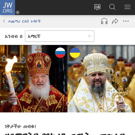
JW.ORG
ግባ
(አዲስ
የድረ
JW.ORG
መ
ዊንዶው
ገጹን
ላይ
አሳ
ተጨማሪ ርዕሰ ጉዳዮች
ክፈት)
ቋንቋ
መፈለጊያ
ለውጥ
አንብብ በ
ነቅታችሁ ጠብቁ!