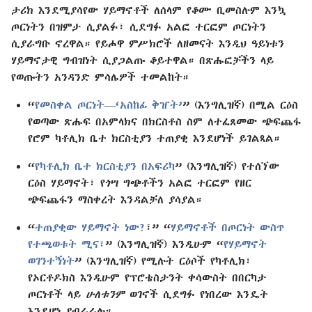
ታሪክ እንደሚያሳየው ሃይማኖቶች ለሰላም የቆሙ ቢመስሉም እንኳ
ጦርነትን በዝምታ ሲያልፉ፣ ሲደግፉ አልፎ ተርፎም ጦርነትን
ሲያራግቡ ኖረዋል። የይሖዋ ምሥክሮች ለዘመናት እንዲህ ዓይነቱን
ሃይማኖታዊ ግብዝነት ሲያጋልጡ ቆይተዋል። በጽሑፎቻችን ላይ
የወጡትን አንዳንድ ምሳሌዎች ተመልከት።
“
የመስቀል ጦርነት—‘አስከፊ ቅዠት’
” (እንግሊዝኛ) በሚል ርዕስ
የወጣው ጽሑፍ በአምላክና በክርስቶስ ስም ለተፈጸመው ጭፍጨፋ
የሮም ካቶሊክ ቤተ ክርስቲያን ተጠያቂ እንደሆነች ይገልጻል።
“
የካቶሊክ ቤተ ክርስቲያን በአፍሪካ
” (እንግሊዝኛ) የተሰኘው
ርዕስ ሃይማኖት፣ የጎሣ ግጭቶችን አልፎ ተርፎም የዘር
ጭፍጨፋን ማስቀረት እንዳልቻለ ያሳያል።
“
ተጠያቂው ሃይማኖት ነው?
፣” “
ሃይማኖቶች በጦርነት ውስጥ
የተጫወቱት ሚና፣
” (እንግሊዝኛ) እንዲሁም “
የሃይማኖት
ወገንተኝነት
” (እንግሊዝኛ) የሚሉት ርዕሶች የካቶሊክ፣
የኦርቶዶክስ እንዲሁም የፕሮቴስታንት ቀሳውስት በበርካታ
ጦርነቶች ላይ
ሁለቱንም
ወገኖች ሲደግፉ የነበረው እንዴት
እንደሆነ ያብራራሉ።