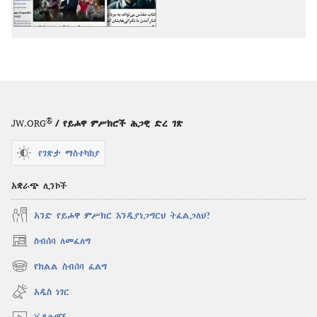
ተጨማሪ
ርዕሰ
ርዕሰ
ጉዳዮች
ጉዳዮች
®
JW.ORG
/ የይሖዋ ምሥክሮች ሕጋዊ ድረ ገጽ
የገጽታ ማስተካከያ
አቋራጭ ሊንኮች
አንድ የይሖዋ ምሥክር እንዲያነጋግርህ ትፈልጋለህ?
ስብሰባ ለመፈለግ
(አዲስ
ዊንዶው
የክልል ስብሰባ ፈልግ
(አዲስ
ክፈት)
ዊንዶው
አዲስ ነገር
ክፈት)