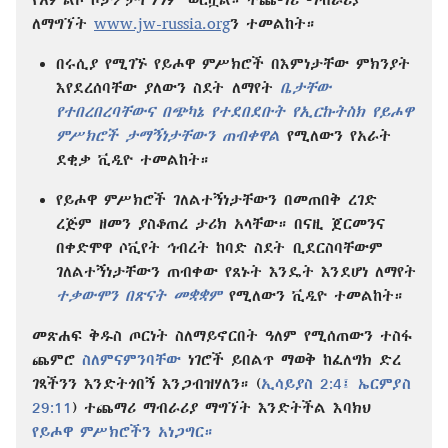
ለማግኘት
www.jw-russia.org
ን ተመልከት።
በሩሲያ የሚገኙ የይሖዋ ምሥክሮች በእምነታቸው ምክንያት
እየደረሰባቸው ያለውን ስደት ለማየት
ቤታቸው
የተበረበረባቸውና በጭካኔ የተደበደቡት የኢርኩትስክ የይሖዋ
ምሥክሮች ታማኝነታቸውን ጠብቀዋል
የሚለውን የአራት
ደቂቃ ቪዲዮ ተመልከት።
የይሖዋ ምሥክሮች ገለልተኝነታቸውን በመጠበቅ ረገድ
ረጅም ዘመን ያስቆጠረ ታሪክ አላቸው። በናዚ ጀርመንና
በቀድሞዋ ሶቪየት ኅብረት ከባድ ስደት ቢደርስባቸውም
ገለልተኝነታቸውን ጠብቀው የጸኑት እንዴት እንደሆነ ለማየት
ተቃውሞን በጽናት መቋቋም
የሚለውን ቪዲዮ ተመልከት።
መጽሐፍ ቅዱስ ጦርነት ስለማይኖርበት ዓለም የሚሰጠውን ተስፋ
ጨምሮ
ስለምናምንባቸው
ነገሮች ይበልጥ ማወቅ ከፈለግክ ድረ
ገጻችንን እንድትጎበኝ እንጋብዝሃለን። (
ኢሳይያስ 2:4፤
ኤርምያስ
29:11
) ተጨማሪ ማብራሪያ ማግኘት እንድትችል እባክህ
የይሖዋ ምሥክሮችን አነጋግር።